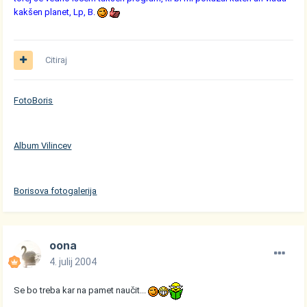
kakšen planet, Lp, B.
Citiraj
FotoBoris
Album Vilincev
Borisova fotogalerija
oona
4. julij 2004
Se bo treba kar na pamet naučit...