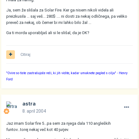
Ja, sem že slišala za Solar Fire. Ker ga nisem nikoli videla ali
preizkusila ... saj veš... 280$ .... ni dosti za nekaj odličnega, pa veliko
preveč za nekaj, ob čemer bi mi lahko bilo žal ...
Ga ti morda uporabljaš ali si le slišal, da je OK?
Citiraj
"Ovire so tiste zastrašujoče reči, ki jih vidite, kadar umaknete pogled s cilja"
- Henry
Ford
astra
8. april 2004
Jaz imam Solar fire 5...pa sem za njega dala 110 angleških
funtov...torej nekaj več kot 40 jurjev.