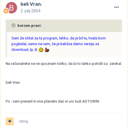
beli Vran.
2. julij 2004
borism pravi:
Sem že slišal za ta program, lahko, da je bil ta, hvala bom
pogledal, samo ne vem, če je kakšna demo verzija za
download, lp, B.
Na računalnike se ne spoznam toliko, da bi to lahko potrdil oz. zanikal.
beli Vran
P.s.: sem preveril in ima planetni dan in uro tudi ASTOWIN
Citiraj