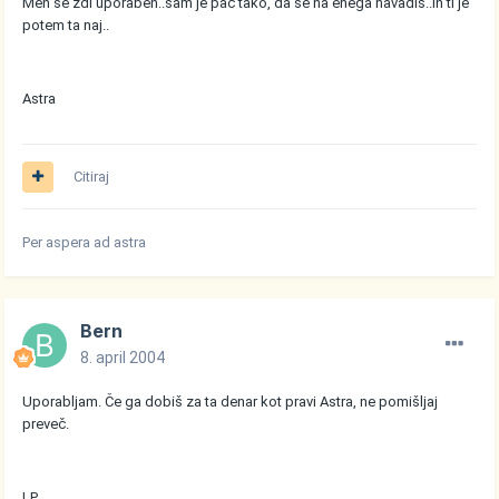
Men se zdi uporaben..sam je pač tako, da se na enega navadiš..in ti je
potem ta naj..
Astra
Citiraj
Per aspera ad astra
Bern
8. april 2004
Uporabljam. Če ga dobiš za ta denar kot pravi Astra, ne pomišljaj
preveč.
LP.