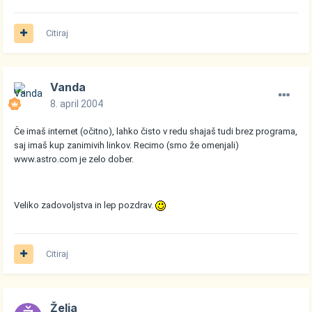
Citiraj
Vanda
8. april 2004
Če imaš internet (očitno), lahko čisto v redu shajaš tudi brez programa,
saj imaš kup zanimivih linkov. Recimo (smo že omenjali)
www.astro.com je zelo dober.
Veliko zadovoljstva in lep pozdrav.
Citiraj
Želja