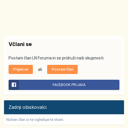
Včlani se
Postani član LN Foruma in se pridruži naši skupnosti.
Prijavi se
ali
Postani član
FACEBOOK PRIJAVA
Zadnji obiskovalci
Noben član si ne ogleduje te strani.