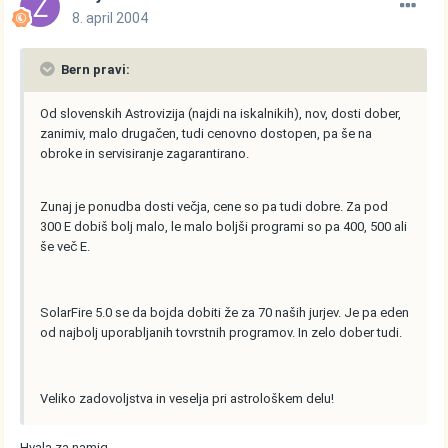
8. april 2004
Bern pravi:
Od slovenskih Astrovizija (najdi na iskalnikih), nov, dosti dober,
zanimiv, malo drugačen, tudi cenovno dostopen, pa še na
obroke in servisiranje zagarantirano.
Zunaj je ponudba dosti večja, cene so pa tudi dobre. Za pod
300 E dobiš bolj malo, le malo boljši programi so pa 400, 500 ali
še več E.
SolarFire 5.0 se da bojda dobiti že za 70 naših jurjev. Je pa eden
od najbolj uporabljanih tovrstnih programov. In zelo dober tudi.
Veliko zadovoljstva in veselja pri astrološkem delu!
Hvala za namig.