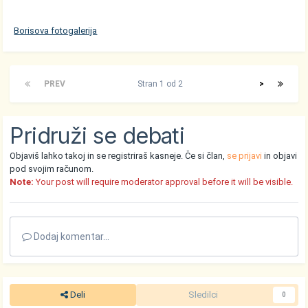
Borisova fotogalerija
PREV
Stran 1 od 2
>
Pridruži se debati
Objaviš lahko takoj in se registriraš kasneje. Če si član,
se prijavi
in objavi
pod svojim računom.
Note:
Your post will require moderator approval before it will be visible.
Dodaj komentar...
Deli
Sledilci
0