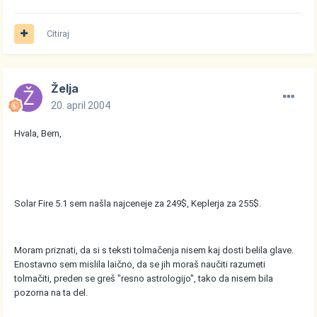
Citiraj
Želja
20. april 2004
Hvala, Bern,
Solar Fire 5.1 sem našla najceneje za 249$, Keplerja za 255$.
Moram priznati, da si s teksti tolmačenja nisem kaj dosti belila glave.
Enostavno sem mislila laično, da se jih moraš naučiti razumeti
tolmačiti, preden se greš "resno astrologijo", tako da nisem bila
pozorna na ta del.