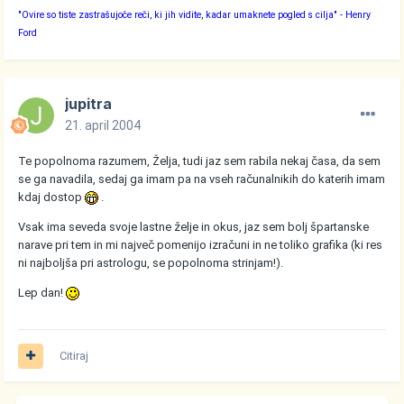
"Ovire so tiste zastrašujoče reči, ki jih vidite, kadar umaknete pogled s cilja"
- Henry
Ford
jupitra
21. april 2004
Te popolnoma razumem, Želja, tudi jaz sem rabila nekaj časa, da sem
se ga navadila, sedaj ga imam pa na vseh računalnikih do katerih imam
kdaj dostop
.
Vsak ima seveda svoje lastne želje in okus, jaz sem bolj špartanske
narave pri tem in mi največ pomenijo izračuni in ne toliko grafika (ki res
ni najboljša pri astrologu, se popolnoma strinjam!).
Lep dan!
Citiraj