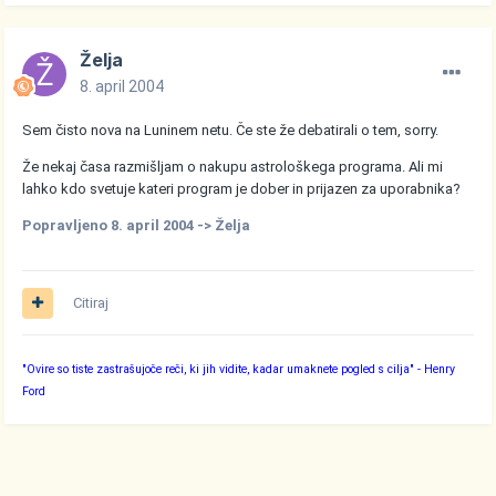
Želja
8. april 2004
Sem čisto nova na Luninem netu. Če ste že debatirali o tem, sorry.
Že nekaj časa razmišljam o nakupu astrološkega programa. Ali mi
lahko kdo svetuje kateri program je dober in prijazen za uporabnika?
Popravljeno
8. april 2004
-> Želja
Citiraj
"Ovire so tiste zastrašujoče reči, ki jih vidite, kadar umaknete pogled s cilja"
- Henry
Ford