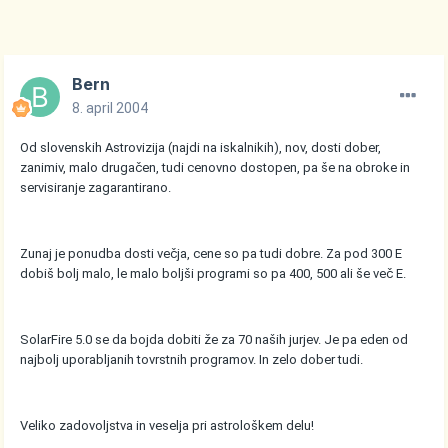
Bern
8. april 2004
Od slovenskih Astrovizija (najdi na iskalnikih), nov, dosti dober,
zanimiv, malo drugačen, tudi cenovno dostopen, pa še na obroke in
servisiranje zagarantirano.
Zunaj je ponudba dosti večja, cene so pa tudi dobre. Za pod 300 E
dobiš bolj malo, le malo boljši programi so pa 400, 500 ali še več E.
SolarFire 5.0 se da bojda dobiti že za 70 naših jurjev. Je pa eden od
najbolj uporabljanih tovrstnih programov. In zelo dober tudi.
Veliko zadovoljstva in veselja pri astrološkem delu!