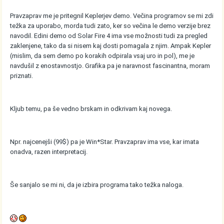
Pravzaprav me je pritegnil Keplerjev demo. Večina programov se mi zdi
težka za uporabo, morda tudi zato, ker so večina le demo verzije brez
navodil. Edini demo od Solar Fire 4 ima vse možnosti tudi za pregled
zaklenjene, tako da si nisem kaj dosti pomagala z njim. Ampak Kepler
(mislim, da sem demo po korakih odpirala vsaj uro in pol), me je
navdušil z enostavnostjo. Grafika pa je naravnost fascinantna, moram
priznati.
Kljub temu, pa še vedno brskam in odkrivam kaj novega.
Npr. najcenejši (99$) pa je Win*Star. Pravzaprav ima vse, kar imata
onadva, razen interpretacij.
Še sanjalo se mi ni, da je izbira programa tako težka naloga.