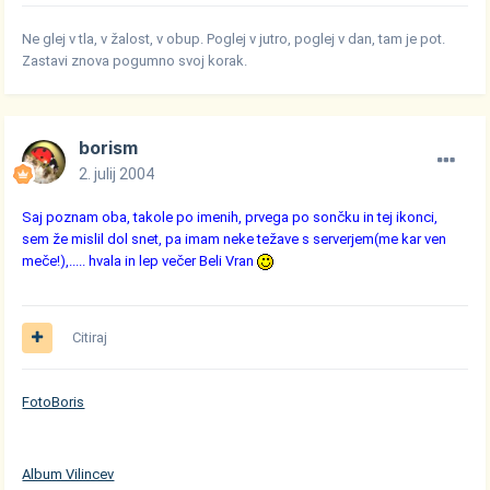
Ne glej v tla, v žalost, v obup. Poglej v jutro, poglej v dan, tam je pot.
Zastavi znova pogumno svoj korak.
borism
2. julij 2004
Saj poznam oba, takole po imenih, prvega po sončku in tej ikonci,
sem že mislil dol snet, pa imam neke težave s serverjem(me kar ven
meče!),..... hvala in lep večer Beli Vran
Citiraj
FotoBoris
Album Vilincev