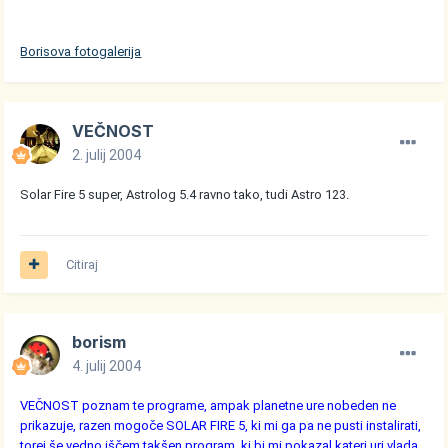
Borisova fotogalerija
VEČNOST
2. julij 2004
Solar Fire 5 super, Astrolog 5.4 ravno tako, tudi Astro 123.
Citiraj
borism
4. julij 2004
VEČNOST poznam te programe, ampak planetne ure nobeden ne
prikazuje, razen mogoče SOLAR FIRE 5, ki mi ga pa ne pusti instalirati,
torej še vedno iščem takšen program, ki bi mi pokazal kateri uri vlada