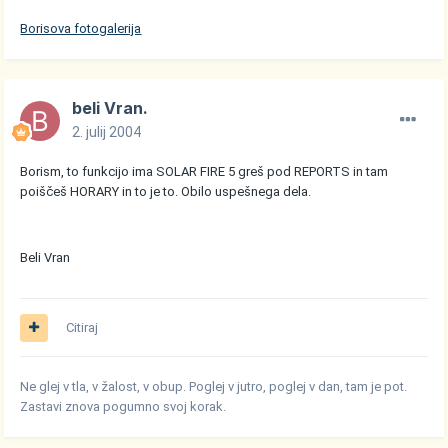
Borisova fotogalerija
beli Vran.
2. julij 2004
Borism, to funkcijo ima SOLAR FIRE 5 greš pod REPORTS in tam
poiščeš HORARY in to je to. Obilo uspešnega dela.
Beli Vran
Citiraj
Ne glej v tla, v žalost, v obup. Poglej v jutro, poglej v dan, tam je pot.
Zastavi znova pogumno svoj korak.