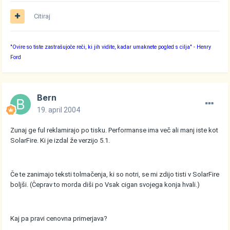
Citiraj
"Ovire so tiste zastrašujoče reči, ki jih vidite, kadar umaknete pogled s cilja"
- Henry
Ford
Bern
19. april 2004
Zunaj ge ful reklamirajo po tisku. Performanse ima več ali manj iste kot
SolarFire. Ki je izdal že verzijo 5.1.
Če te zanimajo teksti tolmačenja, ki so notri, se mi zdijo tisti v SolarFire
boljši. (Čeprav to morda diši po Vsak cigan svojega konja hvali.)
Kaj pa pravi cenovna primerjava?