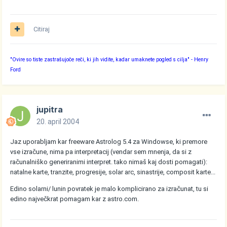
Citiraj
"Ovire so tiste zastrašujoče reči, ki jih vidite, kadar umaknete pogled s cilja"
- Henry
Ford
jupitra
20. april 2004
Jaz uporabljam kar freeware Astrolog 5.4 za Windowse, ki premore
vse izračune, nima pa interpretacij (vendar sem mnenja, da si z
računalniško generiranimi interpret. tako nimaš kaj dosti pomagati):
natalne karte, tranzite, progresije, solar arc, sinastrije, composit karte...
Edino solarni/ lunin povratek je malo komplicirano za izračunat, tu si
edino največkrat pomagam kar z astro.com.