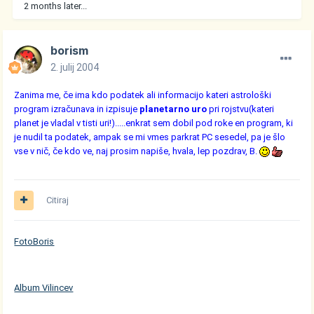
2 months later...
borism
2. julij 2004
Zanima me, če ima kdo podatek ali informacijo kateri astrološki
program izračunava in izpisuje
planetarno uro
pri rojstvu(kateri
planet je vladal v tisti uri!).....enkrat sem dobil pod roke en program, ki
je nudil ta podatek, ampak se mi vmes parkrat PC sesedel, pa je šlo
vse v nič, če kdo ve, naj prosim napiše, hvala, lep pozdrav, B.
Citiraj
FotoBoris
Album Vilincev