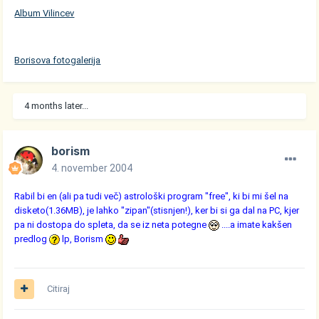
Album Vilincev
Borisova fotogalerija
4 months later...
borism
4. november 2004
Rabil bi en (ali pa tudi več) astrološki program "free", ki bi mi šel na
disketo(1.36MB), je lahko "zipan"(stisnjen!), ker bi si ga dal na PC, kjer
pa ni dostopa do spleta, da se iz neta potegne
....a imate kakšen
predlog
lp, Borism
Citiraj