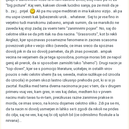
"big picture". Kaj vem, kaksen clovek lucidno sanja, pa ze misli da je
b.. za j... prijel.
Ali pa mu uspe meditirati in ima kaksno vizijo.. ali pa
mu uspe izvesti kak ljubezenski urok... whatever.. Sej to je vse fino in
verjetno tudi marsikomu zabavno, ampak sumim, da se marsikdo ne
zaveda kaj stoji zadaj za vsemi temi "zanimivimi pojavi". No, saj do
celotne slike se da priti itak na dva nacina. "Grassroots", kot bi rekli
Anglezi, kjer spoznavas posamezne fenomene in zacnes scasoma
povezovati pike v vecjo sliko (seveda, ce imas sreco da spoznas
dovolj pik in da so dovolj pameten, da jih znas povezati.. ampak
vecina ne verjamem da je tega sposobna, pomoje moras biti ze napol
genij ali prerok, da si sposoben zamisliti tako "shemo"). Drugi nacin je
"top-down", kjer se s pomocjo literature, uciteljev, in ostalih virov
poucis o neki celotni shemi (ta se, seveda, malce razlikuje od izrocila
do izrocila) in potem skozi lastno izkusnjo prehodis pot, ki si si jo
zacrtal. Razlika med tema dvema nacinoma je pac v tem, da v drugem
primeru vsaj ves, kam gres, in ves kaj delas, medtem ko v prvem
nacinu malo tavas tu-in-tam, preizkusas razne zanimive prakse in
morda, ce imas sreco, na koncu dojames celotno sliko. Zdi pa se mi,
da ta nacin ni dovolj usmerjen in lahko se ti zgodi da nikoli ne prides
do cilja, saj ne ves, kaj naj bi cilj sploh bil (ce odmislimo floskule a la
nirvana)...