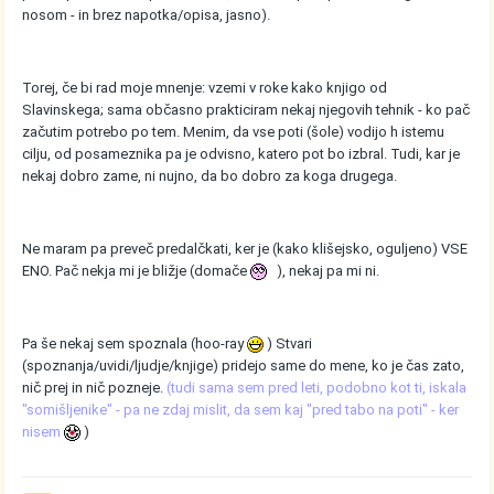
nosom - in brez napotka/opisa, jasno).
Torej, če bi rad moje mnenje: vzemi v roke kako knjigo od
Slavinskega; sama občasno prakticiram nekaj njegovih tehnik - ko pač
začutim potrebo po tem. Menim, da vse poti (šole) vodijo h istemu
cilju, od posameznika pa je odvisno, katero pot bo izbral. Tudi, kar je
nekaj dobro zame, ni nujno, da bo dobro za koga drugega.
Ne maram pa preveč predalčkati, ker je (kako klišejsko, oguljeno) VSE
ENO. Pač nekja mi je bližje (domače
), nekaj pa mi ni.
Pa še nekaj sem spoznala (hoo-ray
) Stvari
(spoznanja/uvidi/ljudje/knjige) pridejo same do mene, ko je čas zato,
nič prej in nič pozneje.
(tudi sama sem pred leti, podobno kot ti, iskala
"somišljenike" - pa ne zdaj mislit, da sem kaj "pred tabo na poti" - ker
nisem
)