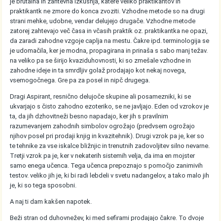
je brutalna in zahtevna izkušnja, katere veliko praktikantov in
praktikantk ne zmore do konca zvoziti. Vzhodne metode so na drugi
strani mehke, udobne, vendar delujejo drugače. Vzhodne metode
zatorej zahtevajo več časa in včasih praktik oz. praktikantka ne opazi,
da zaradi zahodne vzgoje caplja na mestu. Čakre ipd. terminologija se
je udomačila, ker je modna, propagirana in prinaša s sabo manj težav.
na veliko pa se širijo kvaziduhovnosti, ki so zmešale vzhodne in
zahodne ideje in ta smrdljiv golaž prodajajo kot nekaj novega,
vsemogočnega. Gre pa za posel in nipč drugega.
Dragi Aspirant, resnično delujoče skupine ali posamezniki, ki se
ukvarjajo s čisto zahodno ezoteriko, se ne javljajo. Eden od vzrokov je
ta, da jih dzhovitneži besno napadajo, ker jih s pravilnim
razumevanjem zahodnih simbolov ogrožajo (predvsem ogrožajo
njihov posel pri prodaji knjig in kvazitehnik). Drugi vzrok pa je, ker so
te tehnike za vse iskalce bližnjic in trenutnih zadovoljitev silno nevarne.
Tretji vzrok pa je, ker v nekaterih sistemih velja, da ima en mojster
samo enega učenca. Tega učenca prepoznajo s pomočjo zanimivih
testov. veliko jih je, ki bi radi lebdeli v svetu nadangelov, a tako malo jih
je, ki so tega sposobni.
A naj ti dam kakšen napotek.
Beži stran od duhovnežev, ki med sefirami prodajajo čakre. To dvoje