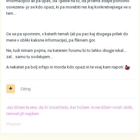
informacijico ali pa upas, da -glede na to, da je tema zdajle ponovno
osvezena- jo se kdo opazi, ki pa morebiti res kaj konkretnejsega ve o
tem...
Ce se pa spomnim, v katerih temah (ali pa pac kaj drugega prileti do
mene v obliki kaksne informacije), pa fliknem gor.
Ne, tudi nimam pojma, na katerem forumu bi to lahko drugje iskal...
zal... samo tu sodelujem...
A nekateri pa bolj srfajo in morda kdo opazi in te vsaj kam napoti.
Citiraj
Jaz iščem le eno; da bi izrazil tisto, kar hočem. In ne iščem novih oblik,
temveč jih najdem.
Picasso