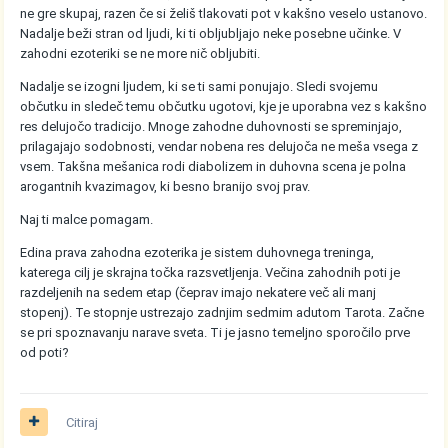
ne gre skupaj, razen če si želiš tlakovati pot v kakšno veselo ustanovo.
Nadalje beži stran od ljudi, ki ti obljubljajo neke posebne učinke. V
zahodni ezoteriki se ne more nič obljubiti.
Nadalje se izogni ljudem, ki se ti sami ponujajo. Sledi svojemu
občutku in sledeč temu občutku ugotovi, kje je uporabna vez s kakšno
res delujočo tradicijo. Mnoge zahodne duhovnosti se spreminjajo,
prilagajajo sodobnosti, vendar nobena res delujoča ne meša vsega z
vsem. Takšna mešanica rodi diabolizem in duhovna scena je polna
arogantnih kvazimagov, ki besno branijo svoj prav.
Naj ti malce pomagam.
Edina prava zahodna ezoterika je sistem duhovnega treninga,
katerega cilj je skrajna točka razsvetljenja. Večina zahodnih poti je
razdeljenih na sedem etap (čeprav imajo nekatere več ali manj
stopenj). Te stopnje ustrezajo zadnjim sedmim adutom Tarota. Začne
se pri spoznavanju narave sveta. Ti je jasno temeljno sporočilo prve
od poti?
Citiraj