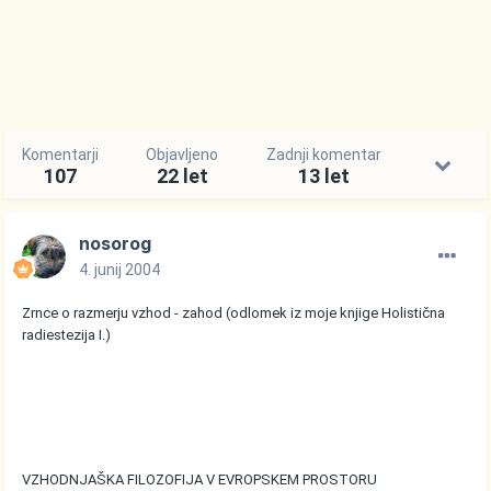
Komentarji
Objavljeno
Zadnji komentar
107
22 let
13 let
nosorog
4. junij 2004
Zrnce o razmerju vzhod - zahod (odlomek iz moje knjige Holistična
radiestezija I.)
VZHODNJAŠKA FILOZOFIJA V EVROPSKEM PROSTORU