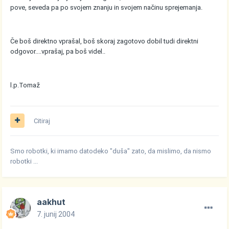
pove, seveda pa po svojem znanju in svojem načinu sprejemanja.
Če boš direktno vprašal, boš skoraj zagotovo dobil tudi direktni
odgovor....vprašaj, pa boš videl..
l.p.Tomaž
Citiraj
Smo robotki, ki imamo datodeko "duša" zato, da mislimo, da nismo
robotki ...
aakhut
7. junij 2004