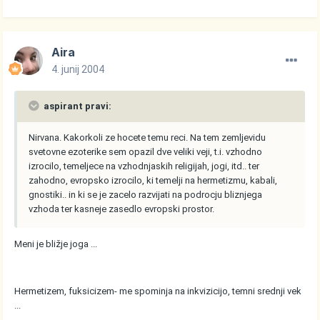
Aira
4. junij 2004
aspirant pravi:
Nirvana. Kakorkoli ze hocete temu reci. Na tem zemljevidu
svetovne ezoterike sem opazil dve veliki veji, t.i. vzhodno
izrocilo, temeljece na vzhodnjaskih religijah, jogi, itd.. ter
zahodno, evropsko izrocilo, ki temelji na hermetizmu, kabali,
gnostiki.. in ki se je zacelo razvijati na podrocju bliznjega
vzhoda ter kasneje zasedlo evropski prostor.
Meni je bližje joga ...
Hermetizem, fuksicizem- me spominja na inkvizicijo, temni srednji vek
...