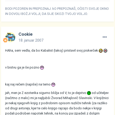
BODI POZOREN IN PREPOZNAJ. kO PREPOZNAŠ, OČISTI SVOJE OKNO
IN DOVOLI BOŽJI VOLJI, DA SIJE SKOZI TVOJO VOLJO.
Cookie
18. januar 2007
HAha, sem vedla, da bo Kabalist (takoj) pristavil svoj piskerček
v bistvu ga je še pozno
kaj naj rečem (napiše) na temo
jah, men je Z ezoterika sigurno bližja od V, to je dejstvo
od učiteljev
(načrtno z malo) mi je najljubši Živorad Mihajlovič Slavinski. V knjižnici
je nekaj njegovih knjig z podrobnim opisom različni tehnik (za razliko
od drugi avtorejv, kjer te celo knjigo rajcajo da bodo nekje v knjigi
podali podroben napotek tehnik, na koncu pa izpadeš z dolgim