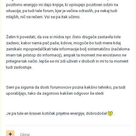
pozitivno energijo mi dajo knjige, ki opisujejo pozitiven odziv na
situacije, pa tudi tale forum, kjer je večina odraslih, pa nekaj tudi
mlajših, nič ne rečem. Vsi se pa itak učimo.
Želim ti povedati, da sva si midva npr. čisto drugače zastavila tole
zadevo, kakor nama pač paše, kdove, mogoče bo tudi mene kdaj
zamikalo mpopredalčkati tele informacije bolj sistematično (načeloma
imam tak pristop do informacij), ampak ta moment me enostavno ne
pritegne tak način. lepše se mi zdi uživati v drobcih in mi to ta moment
tudi zadostuje.
Sem pa sigurna da dosti forumovcov pozna kakšno tehniko, pa tudi
uporabljajo, tako da zagotovo kakšen odgovor še sledi.
Je pa tule en krasen kotiček prijetne energije, dobrodošel
.
Citiraj