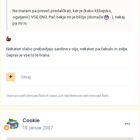
Ne maram pa preveč predalčkati, ker je (kako klišejsko,
oguljeno) VSE ENO. Pač nekja mi je bližje (domače
), nekaj
pa mi ni.
Nekateri slabo prebavljajo sardine v olju, nekateri pa čebulo in zelje,
čeprav je vse to le hrana.
Citiraj
There are well-dressed foolish ideas just like there are well-dressed fools.
Cookie
18. januar 2007