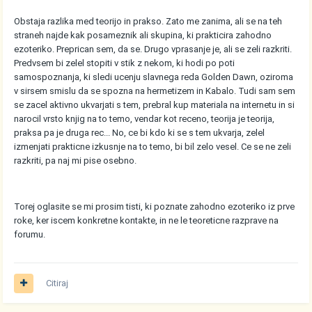
Obstaja razlika med teorijo in prakso. Zato me zanima, ali se na teh
straneh najde kak posameznik ali skupina, ki prakticira zahodno
ezoteriko. Preprican sem, da se. Drugo vprasanje je, ali se zeli razkriti.
Predvsem bi zelel stopiti v stik z nekom, ki hodi po poti
samospoznanja, ki sledi ucenju slavnega reda Golden Dawn, oziroma
v sirsem smislu da se spozna na hermetizem in Kabalo. Tudi sam sem
se zacel aktivno ukvarjati s tem, prebral kup materiala na internetu in si
narocil vrsto knjig na to temo, vendar kot receno, teorija je teorija,
praksa pa je druga rec... No, ce bi kdo ki se s tem ukvarja, zelel
izmenjati prakticne izkusnje na to temo, bi bil zelo vesel. Ce se ne zeli
razkriti, pa naj mi pise osebno.
Torej oglasite se mi prosim tisti, ki poznate zahodno ezoteriko iz prve
roke, ker iscem konkretne kontakte, in ne le teoreticne razprave na
forumu.
Citiraj