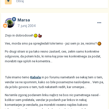
Citiraj
Marsa
7. junij 2004
Zivjo in dobrodosel!
Ves, morda smo pa spregledali tole temo - jaz sem jo ze, recimo?
Po drugi strani si pa tako resno zastavil, ces, zelim samo konkretne
odgovore, da potem kdo, ki nima kaj prav res konkretnega za podat,
morebiti raje sploh ne komentira...
Tule imamo temo
Kabala
in po forumu nametanih se nekaj tem o tem,
vendar se ne spomnim, kako so bile posamezne naslovljene... Vem pa,
da je bilo govora o tem, tudi nekaterih redih, kar omenjas...
Na temle zgoraj podanem linku najbrz ne bos nic pametnega nasel -
kolikor sem preletela, vendar je podanih par linkov in nekaj
komentarjev je vendarle, pa morebiti vseeno najdes kaksno