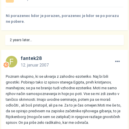
Ni porazenec kdor je porazen, porazenec je kdor se po porazu
ne pobere.
2 years later...
fantek28
12. januar 2007
Poznam skupino, ki se ukvarja z zahodno ezoteriko. Naj bi bili
gnostiki. Pobirajo tako iz spisov starega Egipta, prvih kristjanov,
manihejcev, se pa ne branijo tudi vzhodne ezoterike. Moti me samo
njihov način samospoznavanja in hoje po poti. Vse se mi zdi zavito v
tančico skrivnosti. Imajo uvodne seminarje, potem pa se moraš
odločiti , ali boš pristopil, ali pa ne. Za to je čas omejen.Moti me še to,
da se opirajo predvsem na zapiske začetnike njihovega gibanja, to je
Rijckenborg (mogoče sem se zatipkal) in njegove razlage gnostičnih
spisov. On pa piše zelo radikalno, kar me odvrača.