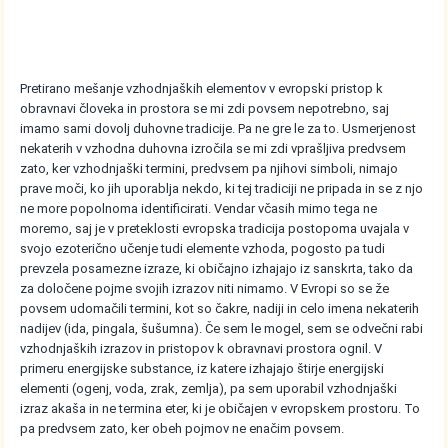
Pretirano mešanje vzhodnjaških elementov v evropski pristop k
obravnavi človeka in prostora se mi zdi povsem nepotrebno, saj
imamo sami dovolj duhovne tradicije. Pa ne gre le za to. Usmerjenost
nekaterih v vzhodna duhovna izročila se mi zdi vprašljiva predvsem
zato, ker vzhodnjaški termini, predvsem pa njihovi simboli, nimajo
prave moči, ko jih uporablja nekdo, ki tej tradiciji ne pripada in se z njo
ne more popolnoma identificirati. Vendar včasih mimo tega ne
moremo, saj je v preteklosti evropska tradicija postopoma uvajala v
svojo ezoterično učenje tudi elemente vzhoda, pogosto pa tudi
prevzela posamezne izraze, ki običajno izhajajo iz sanskrta, tako da
za določene pojme svojih izrazov niti nimamo. V Evropi so se že
povsem udomačili termini, kot so čakre, nadiji in celo imena nekaterih
nadijev (ida, pingala, šušumna). Če sem le mogel, sem se odvečni rabi
vzhodnjaških izrazov in pristopov k obravnavi prostora ognil. V
primeru energijske substance, iz katere izhajajo štirje energijski
elementi (ogenj, voda, zrak, zemlja), pa sem uporabil vzhodnjaški
izraz akaša in ne termina eter, ki je običajen v evropskem prostoru. To
pa predvsem zato, ker obeh pojmov ne enačim povsem.