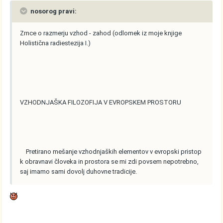
nosorog pravi:
Zrnce o razmerju vzhod - zahod (odlomek iz moje knjige
Holistična radiestezija I.)
VZHODNJAŠKA FILOZOFIJA V EVROPSKEM PROSTORU
Pretirano mešanje vzhodnjaških elementov v evropski pristop
k obravnavi človeka in prostora se mi zdi povsem nepotrebno,
saj imamo sami dovolj duhovne tradicije.