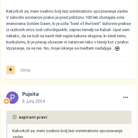
Kakorkoli ze, meni osebno bolj lezi sistematicno spoznavanje zadev.
V zahodni ezotericni praksi je pred priblizno 100 leti obstajala sola
imenovana Golden Dawn, ki je ucila "best of the best" duhovne prakse
iz razlicnih virov, tudi vzhodnjaskih, ceprav temelji na Kabali. Upal sem
nekako, da se tudi na nasih tleh najde kaksna skupina, ki sledi temu
kurikulumu, ki je precej obsezen in natancen tako v teoriji kot v praksi.
Vprasanje, ce se res. No, moje iskanje se medtem nadaljuje...
Citiraj
Pujsita
8. junij 2004
aspirant pravi:
Kakorkoli ze, meni osebno bolj lezi sistematicno spoznavanje
zadev.