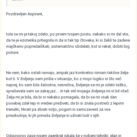
Pozdravljen Aspirant,
tole se mi je takoj zdelo, po prvem tvojem postu. nekako si mi dal vtis,
da te je ezoterika pritegnila in da si tak tip človeka, ki si želiš te zadeve
majčkeno popredalčkati, sistematično obdelati, kot si rekel, dobiti big
picture.
Ne vem, kako ostali ravnajo, ampak jaz konkretno nimam takšne želje
kot ti. V življenju sem prišla v situacijo, ko z mojo logiko ni šlo več
naprej, ko sem bila žalostna, nesrečna, življenje se mi je zdelo težko,
spraševala sem se zakaj jaz.... In tak stil mojega življenja mi ni bil všeč.
Želja mi je bila, da bi si nekako pomagala, da bi se mi vsak dan
posebej zdel lep in vreden preživeti, da bi si znala postreči z lepimi
trenutki, hkrati pa zbrati voljo, pogum in samozavest za vse
priezkušnje, ki jih prinaša življanje in uživati tudi v njih.
Odgovorov zase nisem zaenkrat iskala še v nobeni tehniki, elan in