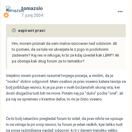
tomazslo
7. junij 2004
aspirant pravi:
Hm, moram priznati da sem malce razocaran nad odzivom. Ali
to pomeni, da se tule vsi ukvarjate le z jogo in podobnimi
zadevami? Kaj res ni nikogar, ki bi ze kdaj izvedel kak LBRP? Ali
pa obstaja kak drug forum za to tematiko?
Verjetno nisem povsem razumel tvojega pisanja, a mislim, da je
"nosko" dobro odgovoril. Meni osebno je prav vseeno katera teorija se
bolj približuje resnici, ki je pa prav v vseh božanstvih skoraj ista, ker
dosti drugačna tudi biti ne more. Potem naj pa "dušo" požre "orel", ali
pa naj se spremeni v kvantne delce, to mi je čisto vseeno.
Če bi bolj natančno pregledal forum bi videl, da prav nihče ne opisuje
in ne vstraja le pri svoji resnici, ta forum je eden redkih, kjer lahko tudi
na svoja razmišljanja najdeš odgovor, ki ti v danem trenutku veliko