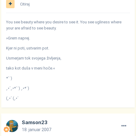
Citiraj
You see beauty where you desire to see it. You see ugliness where
your are afraid to see beauty.
»Grem naprej.
Kjer ni poti, ustvarim pot.
Usmerjam tok svojega življenja,
tako kot duša v meni hoče.«
*´¨)
¸.•´¸.•*´¨) ¸.•*¨)
(¸.•´ (¸.•´
Samson23
18. januar 2007