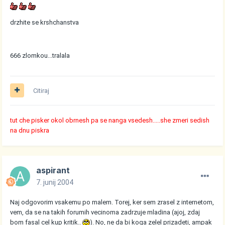
drzhite se krshchanstva
666 zlomkou...tralala
Citiraj
tut che pisker okol obrnesh pa se nanga vsedesh.....she zmeri sedish
na dnu piskra
aspirant
7. junij 2004
Naj odgovorim vsakemu po malem. Torej, ker sem zrasel z internetom,
vem, da se na takih forumih vecinoma zadrzuje mladina (ajoj, zdaj
bom fasal cel kup kritik..
). No, ne da bi koga zelel prizadeti, ampak