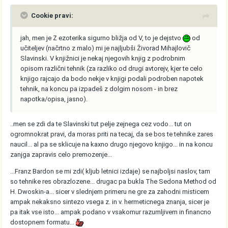
Cookie pravi:
jah, men je Z ezoterika sigurno bližja od V, to je dejstvo
od
učiteljev (načrtno z malo) mi je najljubši Živorad Mihajlovič
Slavinski. V knjižnici je nekaj njegovih knjig z podrobnim
opisom različni tehnik (za razliko od drugi avtorejv, kjer te celo
knjigo rajcajo da bodo nekje v knjigi podali podroben napotek
tehnik, na koncu pa izpadeš z dolgim nosom - in brez
napotka/opisa, jasno).
..men se zdi da te Slavinski tut pelje zejnega cez vodo... tut on
ogromnokrat pravi, da moras priti na tecaj, da se bos te tehnike zares
naucil... al pa se sklicuje na kaxno drugo njegovo knjigo... in na koncu
zanjga zapravis celo premozenje...
...Franz Bardon se mi zdi( kljub letnici izdaje) se najboljsi naslov, tam
so tehnike res obrazlozene... drugac pa bukla The Sedona Method od
H. Dwoskin-a... sicer v slednjem primeru ne gre za zahodni misticem
ampak nekaksno sintezo vsega z. in v. hermeticnega znanja, sicer je
pa itak vse isto... ampak podano v vsakomur razumljivem in financno
dostopnem formatu...