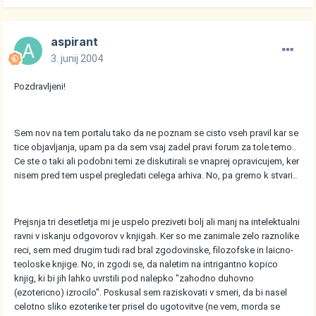
aspirant
3. junij 2004
Pozdravljeni!
Sem nov na tem portalu tako da ne poznam se cisto vseh pravil kar se
tice objavljanja, upam pa da sem vsaj zadel pravi forum za tole temo..
Ce ste o taki ali podobni temi ze diskutirali se vnaprej opravicujem, ker
nisem pred tem uspel pregledati celega arhiva. No, pa gremo k stvari..
Prejsnja tri desetletja mi je uspelo preziveti bolj ali manj na intelektualni
ravni v iskanju odgovorov v knjigah. Ker so me zanimale zelo raznolike
reci, sem med drugim tudi rad bral zgodovinske, filozofske in laicno-
teoloske knjige. No, in zgodi se, da naletim na intrigantno kopico
knjig, ki bi jih lahko uvrstili pod nalepko "zahodno duhovno
(ezotericno) izrocilo". Poskusal sem raziskovati v smeri, da bi nasel
celotno sliko ezoterike ter prisel do ugotovitve (ne vem, morda se