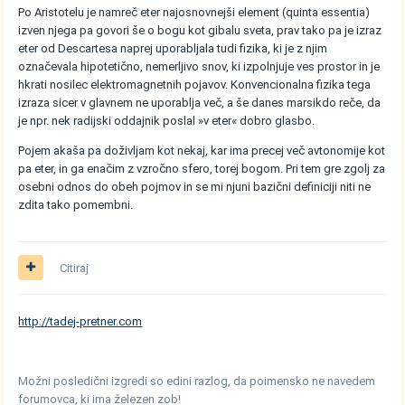
Po Aristotelu je namreč eter najosnovnejši element (quinta essentia)
izven njega pa govori še o bogu kot gibalu sveta, prav tako pa je izraz
eter od Descartesa naprej uporabljala tudi fizika, ki je z njim
označevala hipotetično, nemerljivo snov, ki izpolnjuje ves prostor in je
hkrati nosilec elektromagnetnih pojavov. Konvencionalna fizika tega
izraza sicer v glavnem ne uporablja več, a še danes marsikdo reče, da
je npr. nek radijski oddajnik poslal »v eter« dobro glasbo.
Pojem akaša pa doživljam kot nekaj, kar ima precej več avtonomije kot
pa eter, in ga enačim z vzročno sfero, torej bogom. Pri tem gre zgolj za
osebni odnos do obeh pojmov in se mi njuni bazični definiciji niti ne
zdita tako pomembni.
Citiraj
http://tadej-pretner.com
Možni posledični izgredi so edini razlog, da poimensko ne navedem
forumovca, ki ima železen zob!