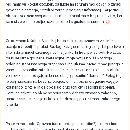
res imam velikokrat obcutek, da ljudje na forumih radi govorijo zaradi
govorjenja samega, ne toliko zaradi podajanja informacij. Kar je tudi
ok. Mogoce sem svoj originalni msg napisal malo bolj resno zato, ker
sem si zelel malo boljse razmerje med signalom in sumom.
Ce se vrnem k Kabali. Vem, kaj Kabala je, se spoznavam z njenim
ucenjem v teoriji in praksi. Razlog, zakaj sem se oglasil je bil predsvem
v tem da bi nasel kaksnega somisljenika, ki hodi po isti poti. Ne zato,
da bi se sli tle gor neke svete vojne "moja pot je boljsa kot tvoja",
sploh ne. Kdor ima svoja prepricanja, naj jih ima. Mene je pac pritegnila
zahodna ezoterika zato, ker so njene sence vse naokoli nas, v obliki
verstev ki nas obdajajo in ker se ob njej pocutim "domace". Poleg tega
je bolj napisana na kozo Evropejcu, ki ima tipicno drugacno vzgojo
kot nekdo iz Azije, in ga obdajajo drugacni civilizacijski problemi.
Torej se enkrat, sploh se ne spuscam v debato vzhodno-zahodno,
samo zanima me ce je tu kdo, ki hodi po tej poti, namrec zahodnega
izrocila.
Pa se mimogrede. Opazam tudi (morda pa se motim?)... da vecinoma
ljudje o duhovnosti vedo tu in tam kaksno zrnce, bolj malo pa ve za