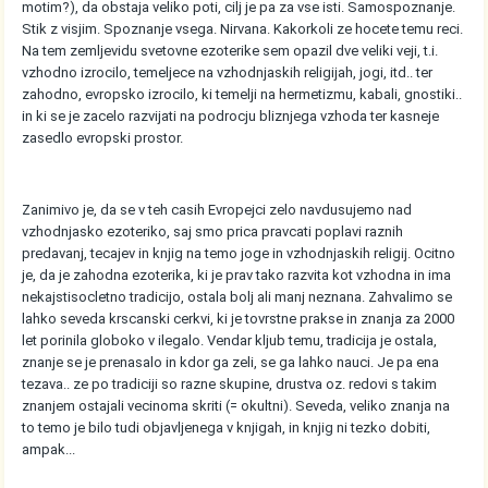
motim?), da obstaja veliko poti, cilj je pa za vse isti. Samospoznanje.
Stik z visjim. Spoznanje vsega. Nirvana. Kakorkoli ze hocete temu reci.
Na tem zemljevidu svetovne ezoterike sem opazil dve veliki veji, t.i.
vzhodno izrocilo, temeljece na vzhodnjaskih religijah, jogi, itd.. ter
zahodno, evropsko izrocilo, ki temelji na hermetizmu, kabali, gnostiki..
in ki se je zacelo razvijati na podrocju bliznjega vzhoda ter kasneje
zasedlo evropski prostor.
Zanimivo je, da se v teh casih Evropejci zelo navdusujemo nad
vzhodnjasko ezoteriko, saj smo prica pravcati poplavi raznih
predavanj, tecajev in knjig na temo joge in vzhodnjaskih religij. Ocitno
je, da je zahodna ezoterika, ki je prav tako razvita kot vzhodna in ima
nekajstisocletno tradicijo, ostala bolj ali manj neznana. Zahvalimo se
lahko seveda krscanski cerkvi, ki je tovrstne prakse in znanja za 2000
let porinila globoko v ilegalo. Vendar kljub temu, tradicija je ostala,
znanje se je prenasalo in kdor ga zeli, se ga lahko nauci. Je pa ena
tezava.. ze po tradiciji so razne skupine, drustva oz. redovi s takim
znanjem ostajali vecinoma skriti (= okultni). Seveda, veliko znanja na
to temo je bilo tudi objavljenega v knjigah, in knjig ni tezko dobiti,
ampak...