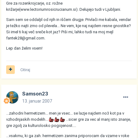
Gre za rozenkrojcarje, oz. rožne
križarje(www.lectoriumrosicrucianum.si). Delujejo tudi v Ljubljani.
Sam sem se oddaljil od njih in iščem drugje. Privlači me kabala, vendar
je težko najti zrno od plevela... Ne vem, kje naj najdem resne gnostike?
Si imel ti kaj več sreče kot jaz? Piši mi, lahko tudi na moj mejl
fantek28@gmail.com.
Lep dan želim vsem!
Citiraj
Samson23
13. januar 2007
...zahodni hermetizem... men je vsec... se lazje najdem no3 kot pa v
vzhodnjaskih modelih...
...sicer gre za vec al manj isto znanje,
gre zgolj za kulturolosko pogojenost....
...vsakmu, ki ga zah. hermetizem zanima priporocam da vzame v roke