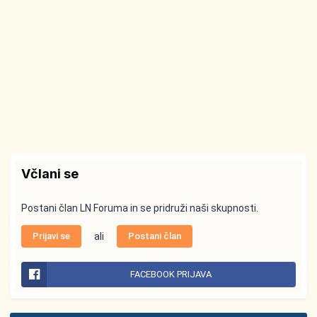
Včlani se
Postani član LN Foruma in se pridruži naši skupnosti.
Prijavi se
ali
Postani član
FACEBOOK PRIJAVA