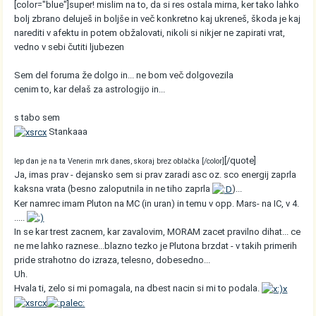
[color="blue"]super! mislim na to, da si res ostala mirna, ker tako lahko
bolj zbrano deluješ in boljše in več konkretno kaj ukreneš, škoda je kaj
narediti v afektu in potem obžalovati, nikoli si nikjer ne zapirati vrat,
vedno v sebi čutiti ljubezen
Sem del foruma že dolgo in... ne bom več dolgovezila
cenim to, kar delaš za astrologijo in...
s tabo sem
Stankaaa
[/quote]
lep dan je na ta Venerin mrk danes, skoraj brez oblačka [/color]
Ja, imas prav - dejansko sem si prav zaradi asc oz. sco energij zaprla
kaksna vrata (besno zaloputnila in ne tiho zaprla
)...
Ker namrec imam Pluton na MC (in uran) in temu v opp. Mars- na IC, v 4.
.....
In se kar trest zacnem, kar zavalovim, MORAM zacet pravilno dihat... ce
ne me lahko raznese...blazno tezko je Plutona brzdat - v takih primerih
pride strahotno do izraza, telesno, dobesedno...
Uh.
Hvala ti, zelo si mi pomagala, na dbest nacin si mi to podala.