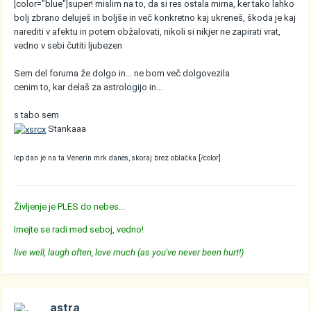
[color="blue"]super! mislim na to, da si res ostala mirna, ker tako lahko
bolj zbrano deluješ in boljše in več konkretno kaj ukreneš, škoda je kaj
narediti v afektu in potem obžalovati, nikoli si nikjer ne zapirati vrat,
vedno v sebi čutiti ljubezen
Sem del foruma že dolgo in... ne bom več dolgovezila
cenim to, kar delaš za astrologijo in...
s tabo sem
Stankaaa
lep dan je na ta Venerin mrk danes, skoraj brez oblačka [/color]
Življenje je PLES do nebes...
Imejte se radi med seboj, vedno!
live well, laugh often, love much (as you've never been hurt!)
astra