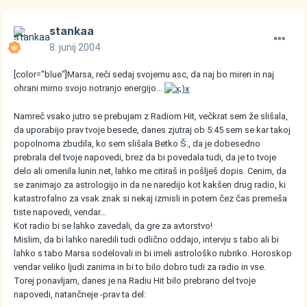
stankaa
8. junij 2004
[color="blue"]Marsa, reči sedaj svojemu asc, da naj bo miren in naj
ohrani mirno svojo notranjo energijo...
Namreč vsako jutro se prebujam z Radiom Hit, večkrat sem že slišala,
da uporabijo prav tvoje besede, danes zjutraj ob 5:45 sem se kar takoj
popolnoma zbudila, ko sem slišala Betko Š., da je dobesedno
prebrala del tvoje napovedi, brez da bi povedala tudi, da je to tvoje
delo ali omenila lunin.net, lahko me citiraš in pošlješ dopis. Cenim, da
se zanimajo za astrologijo in da ne naredijo kot kakšen drug radio, ki
katastrofalno za vsak znak si nekaj izmisli in potem čez čas premeša
tiste napovedi, vendar...
Kot radio bi se lahko zavedali, da gre za avtorstvo!
Mislim, da bi lahko naredili tudi odlično oddajo, intervju s tabo ali bi
lahko s tabo Marsa sodelovali in bi imeli astrološko rubriko. Horoskop
vendar veliko ljudi zanima in bi to bilo dobro tudi za radio in vse.
Torej ponavljam, danes je na Radiu Hit bilo prebrano del tvoje
napovedi, natančneje -prav ta del: