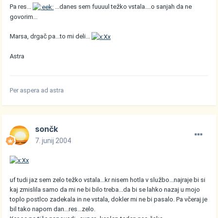
Pa res...
...danes sem fuuuul težko vstala....o sanjah da ne
govorim...
Marsa, drgač pa...to mi deli...
Astra
Per aspera ad astra
sončk
7. junij 2004
uf tudi jaz sem zelo težko vstala...kr nisem hotla v službo...najraje bi si
kaj zmislila samo da mi ne bi bilo treba...da bi se lahko nazaj u mojo
toplo postlco zadekala in ne vstala, dokler mi ne bi pasalo. Pa včeraj je
bil tako naporn dan...res...zelo.