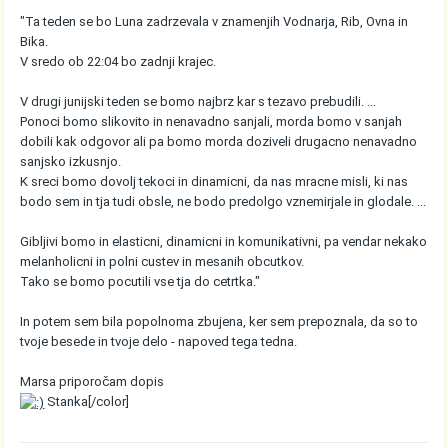
"Ta teden se bo Luna zadrzevala v znamenjih Vodnarja, Rib, Ovna in
Bika.
V sredo ob 22:04 bo zadnji krajec.
V drugi junijski teden se bomo najbrz kar s tezavo prebudili. ...
Ponoci bomo slikovito in nenavadno sanjali, morda bomo v sanjah
dobili kak odgovor ali pa bomo morda doziveli drugacno nenavadno
sanjsko izkusnjo.
K sreci bomo dovolj tekoci in dinamicni, da nas mracne misli, ki nas
bodo sem in tja tudi obsle, ne bodo predolgo vznemirjale in glodale. ...
Gibljivi bomo in elasticni, dinamicni in komunikativni, pa vendar nekako
melanholicni in polni custev in mesanih obcutkov.
Tako se bomo pocutili vse tja do cetrtka."
In potem sem bila popolnoma zbujena, ker sem prepoznala, da so to
tvoje besede in tvoje delo - napoved tega tedna.
Marsa priporočam dopis
Stanka[/color]