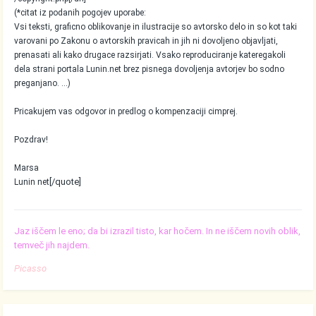
(*citat iz podanih pogojev uporabe:
Vsi teksti, graficno oblikovanje in ilustracije so avtorsko delo in so kot taki
varovani po Zakonu o avtorskih pravicah in jih ni dovoljeno objavljati,
prenasati ali kako drugace razsirjati. Vsako reproduciranje kateregakoli
dela strani portala Lunin.net brez pisnega dovoljenja avtorjev bo sodno
preganjano. ...)
Pricakujem vas odgovor in predlog o kompenzaciji cimprej.
Pozdrav!
Marsa
[/quote]
Lunin net
Jaz iščem le eno; da bi izrazil tisto, kar hočem. In ne iščem novih oblik,
temveč jih najdem.
Picasso