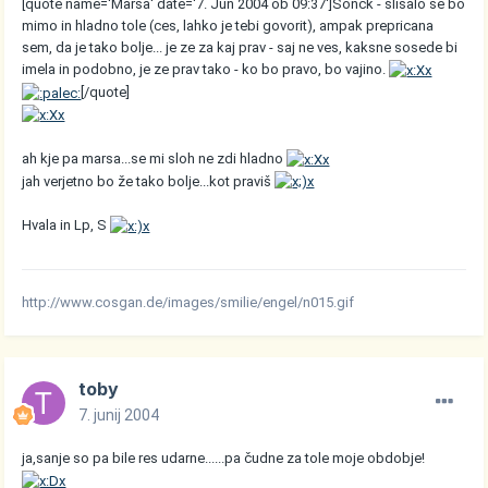
[quote name='Marsa' date='7. Jun 2004 ob 09:37']Sonck - slisalo se bo
mimo in hladno tole (ces, lahko je tebi govorit), ampak prepricana
sem, da je tako bolje... je ze za kaj prav - saj ne ves, kaksne sosede bi
imela in podobno, je ze prav tako - ko bo pravo, bo vajino.
[/quote]
ah kje pa marsa...se mi sloh ne zdi hladno
jah verjetno bo že tako bolje...kot praviš
Hvala in Lp, S
http://www.cosgan.de/images/smilie/engel/n015.gif
toby
7. junij 2004
ja,sanje so pa bile res udarne......pa čudne za tole moje obdobje!