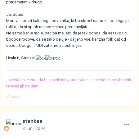
preusmerim v drugo.
Ja, dopis.
Morava ubosti kaksnega odvetnika, ki bo skrbel samo za to - tega je
toliko, da si sploh ne more nihce predstavljati.
Ne samo,ker je moje, pac pa me jezi, da je tak odnos, da se tako uci
bodoce rodove, da se tako deluje - da je to vse, kar zna folk dat od
sebe... Ubogo. TUDI zato me zalosti in jezi.
Hvala ti, Stanka!
Jaz iščem le eno; da bi izrazil tisto, kar hočem. In ne iščem novih oblik,
temveč jih najdem.
Picasso
stankaa
8. junij 2004