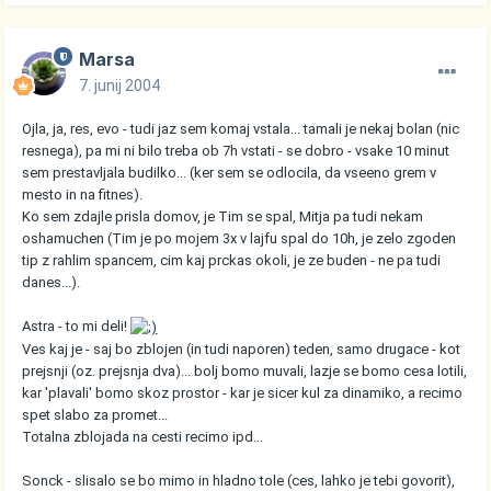
Marsa
7. junij 2004
Ojla, ja, res, evo - tudi jaz sem komaj vstala... tamali je nekaj bolan (nic
resnega), pa mi ni bilo treba ob 7h vstati - se dobro - vsake 10 minut
sem prestavljala budilko... (ker sem se odlocila, da vseeno grem v
mesto in na fitnes).
Ko sem zdajle prisla domov, je Tim se spal, Mitja pa tudi nekam
oshamuchen (Tim je po mojem 3x v lajfu spal do 10h, je zelo zgoden
tip z rahlim spancem, cim kaj prckas okoli, je ze buden - ne pa tudi
danes...).
Astra - to mi deli!
Ves kaj je - saj bo zblojen (in tudi naporen) teden, samo drugace - kot
prejsnji (oz. prejsnja dva)... bolj bomo muvali, lazje se bomo cesa lotili,
kar 'plavali' bomo skoz prostor - kar je sicer kul za dinamiko, a recimo
spet slabo za promet...
Totalna zblojada na cesti recimo ipd...
Sonck - slisalo se bo mimo in hladno tole (ces, lahko je tebi govorit),