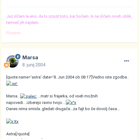
Jaz iščem le eno; da bi izrazil tisto, kar hočem. In ne iščem novih oblik,
temveč jih najdem.
Picasso
Marsa
8. junij 2004
[quote name='astra' date='8. Jun 2004 ob 08:17']Vedno iste zgodbe..
Marsa..
...matr si frajerka, od vseh možnih
napovedi....izberejo ravno tvojo...
Danes nima smisla..gledati drugače...za fajt bo še dovolj časa...
Astra[/quote]