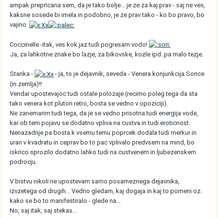
ampak prepricana sem, da je tako bolje... je ze za kaj prav - saj ne ves,
kaksne sosede bi imela in podobno, je ze prav tako - ko bo pravo, bo
vajino.
Coccinelle -itak, ves kok jaz tudi pogresam vodo!
Ja, za lahkotne znake bo lazje, za bikovske, kozle ipd. pa malo tezje.
Stanka -
- ja, to je dejavnik, seveda - Venera konjunkcija Sonce
(in zemlja)!!
Vendar upostevajoc tudi ostale polozaje (recimo poleg tega da sta
tako venera kot pluton retro, bosta se vedno v opoziciji).
Ne zanemarim tudi tega, da je se vedno prisotna tudi energija vode,
kar ob tem pojavu se dodatno vpliva na custva in tudi eroticnost.
Nenazadnje pa bosta k vsemu temu poprcek dodala tudi merkur in
uran v kvadratu in ceprav bo to pac vplivalo predvsem na mind, bo
iskrico sprozilo dodatno lahko tudi na custvenem in ljubezenskem
podrocju.
V bistvu nikoli ne upostevam samo posameznega dejavnika,
izvzetega od drugih... Vedno gledam, kaj dogaja in kaj to pomeni oz.
kako se bo to manifestiralo - glede na...
No, saj itak, saj stekas...