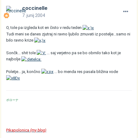
coccinelle
7. junij 2004
O, tole pa izgleda kot en čisto v redu teden
Tudi meni se danes zjutraj ni ravno ljubilo zmuvati iz postelje...samo ni
bilo ravno krize
Sončk... shit tole
... saj verjetno pa se bo obrnilo tako kot je
najbolje
Poletje... ja, končno
... bo menda res pasala bližina vode
ポローナ
Pikapolonica
(my blog)