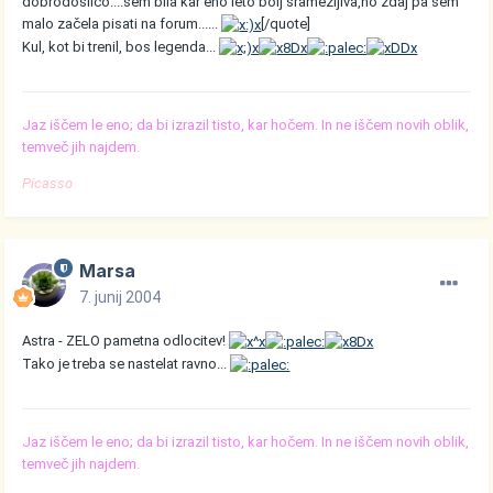
dobrodošlico....sem bila kar eno leto bolj sramežljiva,no zdaj pa sem
malo začela pisati na forum......
[/quote]
Kul, kot bi trenil, bos legenda...
Jaz iščem le eno; da bi izrazil tisto, kar hočem. In ne iščem novih oblik,
temveč jih najdem.
Picasso
Marsa
7. junij 2004
Astra - ZELO pametna odlocitev!
Tako je treba se nastelat ravno...
Jaz iščem le eno; da bi izrazil tisto, kar hočem. In ne iščem novih oblik,
temveč jih najdem.