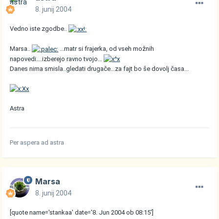
8. junij 2004
Vedno iste zgodbe..
Marsa..
...matr si frajerka, od vseh možnih
napovedi....izberejo ravno tvojo...
Danes nima smisla..gledati drugače...za fajt bo še dovolj časa...
Astra
Per aspera ad astra
Marsa
8. junij 2004
[quote name='stankaa' date='8. Jun 2004 ob 08:15']