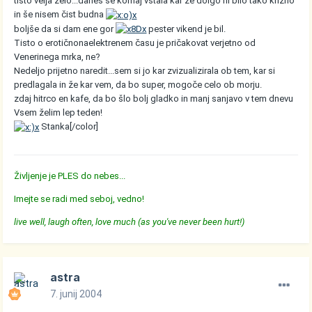
tisto velja zelo...danes se komaj vstala kar že dolgo ni bilo tako krizno
in še nisem čist budna
boljše da si dam ene gor
pester vikend je bil.
Tisto o erotičnonaelektrenem času je pričakovat verjetno od
Venerinega mrka, ne?
Nedeljo prijetno naredit...sem si jo kar zvizualizirala ob tem, kar si
predlagala in že kar vem, da bo super, mogoče celo ob morju.
zdaj hitrco en kafe, da bo šlo bolj gladko in manj sanjavo v tem dnevu
Vsem želim lep teden!
Stanka[/color]
Življenje je PLES do nebes...
Imejte se radi med seboj, vedno!
live well, laugh often, love much (as you've never been hurt!)
astra
7. junij 2004