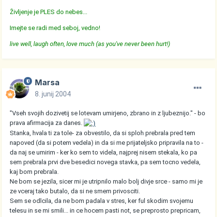
Življenje je PLES do nebes...
Imejte se radi med seboj, vedno!
live well, laugh often, love much (as you've never been hurt!)
Marsa
8. junij 2004
"Vseh svojih dozivetij se lotevam umirjeno, zbrano in z ljubeznijo." - bo
prava afirmacija za danes.
Stanka, hvala ti za tole- za obvestilo, da si sploh prebrala pred tem
napoved (da si potem vedela) in da si me prijateljsko pripravila na to -
da naj se umirim - ker ko sem to videla, najprej nisem stekala, ko pa
sem prebrala prvi dve besedici novega stavka, pa sem tocno vedela,
kaj bom prebrala.
Ne bom se jezila, sicer mi je utripnilo malo bolj divje srce - samo mi je
ze vceraj tako butalo, da si ne smem privosciti.
Sem se odlcila, da ne bom padala v stres, ker ful skodim svojemu
telesu in se mi smili... in ce hocem pasti not, se preprosto prepricam,