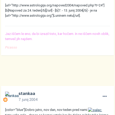
[url="http://www.astrologija.org/napoved2004/napoved.php?t=24"]
[b]Napoved za 24. teden[/b][/url] - [b]7. - 13. junij 2004[/b] - je na
[url="http://www.astrologija.org"]Luninem netu[/url].
Jaz iščem le eno; da bi izrazil tisto, kar hočem. In ne iščem novih oblik,
temveč jih najdem.
Picasso
stankaa
7. junij 2004
[color="blue"]Dobro jutro, nov dan, nov teden pred nami