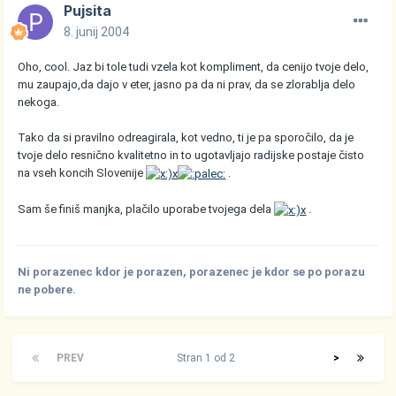
Pujsita
8. junij 2004
Oho, cool. Jaz bi tole tudi vzela kot kompliment, da cenijo tvoje delo,
mu zaupajo,da dajo v eter, jasno pa da ni prav, da se zlorablja delo
nekoga.
Tako da si pravilno odreagirala, kot vedno, ti je pa sporočilo, da je
tvoje delo resnično kvalitetno in to ugotavljajo radijske postaje čisto
na vseh koncih Slovenije
.
Sam še finiš manjka, plačilo uporabe tvojega dela
.
Ni porazenec kdor je porazen, porazenec je kdor se po porazu
ne pobere.
PREV
Stran 1 od 2
>