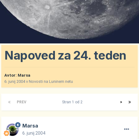
Napoved za 24. teden
Avtor:
Marsa
6. junij 2004
v
Novosti na Luninem netu
PREV
Stran 1 od 2
>
Marsa
6. junij 2004