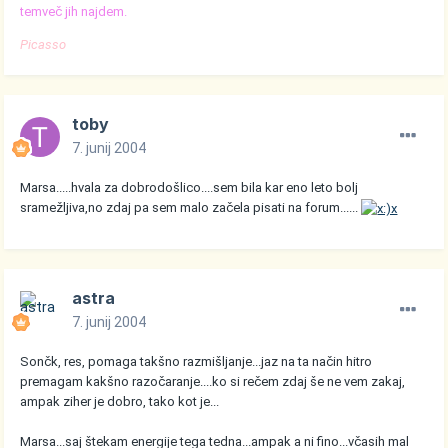
temveč jih najdem.
Picasso
toby
7. junij 2004
Marsa.....hvala za dobrodošlico....sem bila kar eno leto bolj
sramežljiva,no zdaj pa sem malo začela pisati na forum......
astra
7. junij 2004
Sončk, res, pomaga takšno razmišljanje...jaz na ta način hitro
premagam kakšno razočaranje....ko si rečem zdaj še ne vem zakaj,
ampak ziher je dobro, tako kot je...
Marsa...saj štekam energije tega tedna...ampak a ni fino...včasih mal