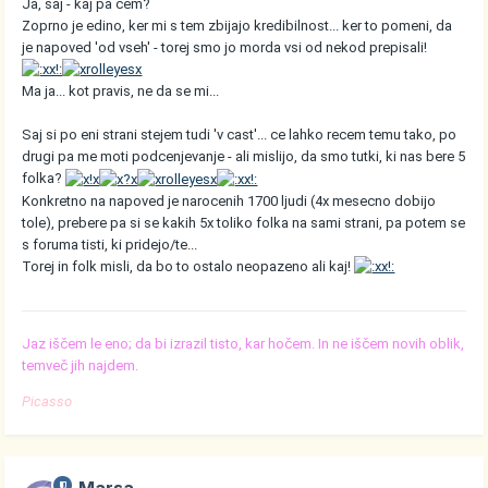
Ja, saj - kaj pa cem?
Zoprno je edino, ker mi s tem zbijajo kredibilnost... ker to pomeni, da
je napoved 'od vseh' - torej smo jo morda vsi od nekod prepisali!
Ma ja... kot pravis, ne da se mi...
Saj si po eni strani stejem tudi 'v cast'... ce lahko recem temu tako, po
drugi pa me moti podcenjevanje - ali mislijo, da smo tutki, ki nas bere 5
folka?
Konkretno na napoved je narocenih 1700 ljudi (4x mesecno dobijo
tole), prebere pa si se kakih 5x toliko folka na sami strani, pa potem se
s foruma tisti, ki pridejo/te...
Torej in folk misli, da bo to ostalo neopazeno ali kaj!
Jaz iščem le eno; da bi izrazil tisto, kar hočem. In ne iščem novih oblik,
temveč jih najdem.
Picasso