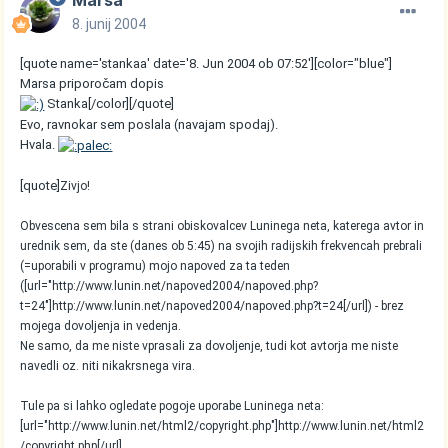
Marsa
8. junij 2004
[quote name='stankaa' date='8. Jun 2004 ob 07:52'][color="blue"]
Marsa priporočam dopis
Stanka[/color][/quote]
Evo, ravnokar sem poslala (navajam spodaj).
Hvala.
[quote]
Zivjo!
Obvescena sem bila s strani obiskovalcev Luninega neta, katerega avtor in
urednik sem, da ste (danes ob 5:45) na svojih radijskih frekvencah prebrali
(=uporabili v programu) mojo napoved za ta teden
([url="http://www.lunin.net/napoved2004/napoved.php?
t=24"]http://www.lunin.net/napoved2004/napoved.php?t=24[/url]) - brez
mojega dovoljenja in vedenja.
Ne samo, da me niste vprasali za dovoljenje, tudi kot avtorja me niste
navedli oz. niti nikakrsnega vira.
Tule pa si lahko ogledate pogoje uporabe Luninega neta:
[url="http://www.lunin.net/html2/copyright.php"]http://www.lunin.net/html2
/copyright.php[/url]