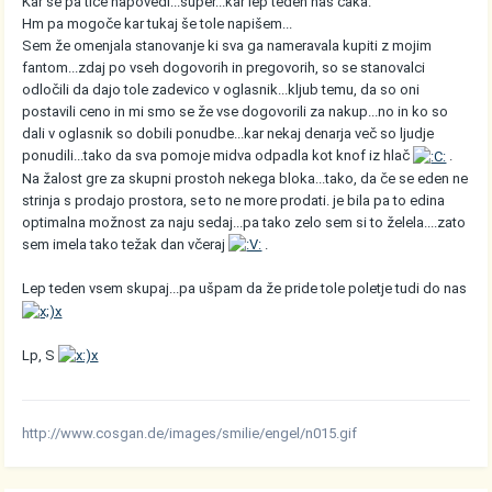
Kar se pa tiče napovedi...super...kar lep teden nas čaka.
Hm pa mogoče kar tukaj še tole napišem...
Sem že omenjala stanovanje ki sva ga nameravala kupiti z mojim
fantom...zdaj po vseh dogovorih in pregovorih, so se stanovalci
odločili da dajo tole zadevico v oglasnik...kljub temu, da so oni
postavili ceno in mi smo se že vse dogovorili za nakup...no in ko so
dali v oglasnik so dobili ponudbe...kar nekaj denarja več so ljudje
ponudili...tako da sva pomoje midva odpadla kot knof iz hlač
.
Na žalost gre za skupni prostoh nekega bloka...tako, da če se eden ne
strinja s prodajo prostora, se to ne more prodati. je bila pa to edina
optimalna možnost za naju sedaj...pa tako zelo sem si to želela....zato
sem imela tako težak dan včeraj
.
Lep teden vsem skupaj...pa ušpam da že pride tole poletje tudi do nas
Lp, S
http://www.cosgan.de/images/smilie/engel/n015.gif