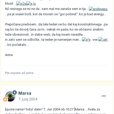
bluzit...
Nč resnega se mi ne da...sam mal me zanaša sem in tja...
...pa je vseen bolš..kot da moram se "gor pobirat"..ko je bad energy...
Prepričana predvsem...da tale teden ne bo dal kaj konstruktivnega...pa
saj bo še dovolj časa za to...nekak mi paše, ko se občasno znebim
teže obveznosti...in slabe vesti, da kaj nisem naredila...
in zato sem se odločila...ta teden je namenjen men...
..vse
...bo počakalo...
Astra
Per aspera ad astra
Marsa
7. junij 2004
[quote name='toby' date='7. Jun 2004 ob 10:21']Marsa.....hvala za