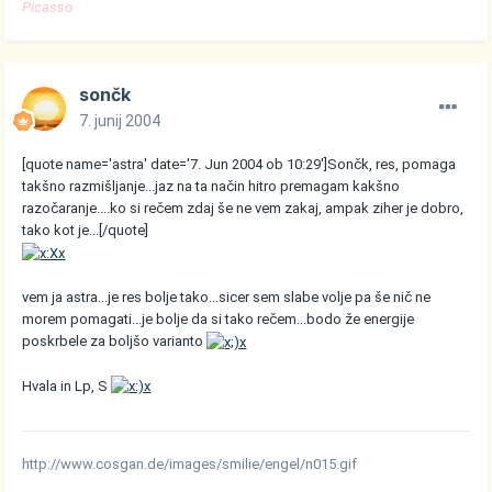
Picasso
sončk
7. junij 2004
[quote name='astra' date='7. Jun 2004 ob 10:29']Sončk, res, pomaga
takšno razmišljanje...jaz na ta način hitro premagam kakšno
razočaranje....ko si rečem zdaj še ne vem zakaj, ampak ziher je dobro,
tako kot je...[/quote]
vem ja astra...je res bolje tako...sicer sem slabe volje pa še nič ne
morem pomagati...je bolje da si tako rečem...bodo že energije
poskrbele za boljšo varianto
Hvala in Lp, S
http://www.cosgan.de/images/smilie/engel/n015.gif