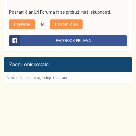
Postani član LN Foruma in se pridruži naši skupnosti.
Prijavi se
ali
Postani član
FACEBOOK PRIJAVA
Zadnji obiskovalci
Noben član si ne ogleduje te strani.