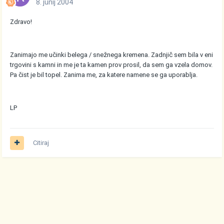
8. junij 2004
Zdravo!
Zanimajo me učinki belega / snežnega kremena. Zadnjič sem bila v eni
trgovini s kamni in me je ta kamen prov prosil, da sem ga vzela domov.
Pa čist je bil topel. Zanima me, za katere namene se ga uporablja.
LP
Citiraj