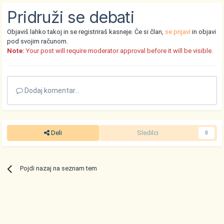
Pridruži se debati
Objaviš lahko takoj in se registriraš kasneje. Če si član,
se prijavi
in objavi
pod svojim računom.
Note:
Your post will require moderator approval before it will be visible.
Dodaj komentar...
Deli
Sledilci
0
Pojdi nazaj na seznam tem