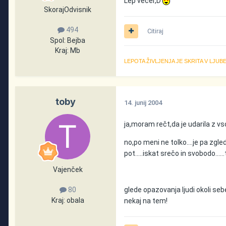
Lep večer,D
SkorajOdvisnik
494
Citiraj
Spol:
Bejba
Kraj:
Mb
LEPOTA ŽIVLJENJA JE SKRITA V LJU
toby
14. junij 2004
ja,moram rečt,da je udarila z vso s
no,po meni ne tolko....je pa zgled
pot.....iskat srečo in svobodo.....
Vajenček
glede opazovanja ljudi okoli seb
80
Kraj:
obala
nekaj na tem!