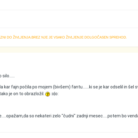
BEZNI DO ŽIVLJENJA.BREZ NJE JE VSAKO ŽIVLJENJE DOLGOČASEN SPREHOD.
ilo......
a kar fajn počila po mojem (bivšem) fantu.......ki se je kar odselil in šel 
.tako je on to obrazložil.
:o|o:
e.....opažam,da so nekateri zelo "čudni" zadnji mesec.....potem bo vend