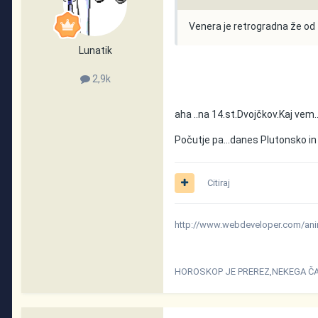
Venera je retrogradna že od 
Lunatik
2,9k
aha ..na 14.st.Dvojčkov.Kaj vem.
Počutje pa...danes Plutonsko i
Citiraj
http://www.webdeveloper.com/anim
HOROSKOP JE PREREZ,NEKEGA Č