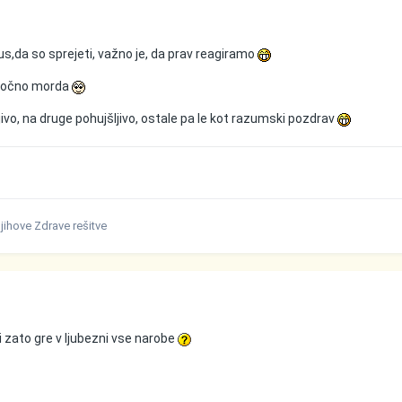
 mus,da so sprejeti, važno je, da prav reagiramo
goročno morda
ivo, na druge pohujšljivo, ostale pa le kot razumski pozdrav
jihove Zdrave rešitve
i zato gre v ljubezni vse narobe