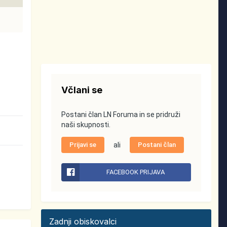
Včlani se
Postani član LN Foruma in se pridruži
naši skupnosti.
Prijavi se
ali
Postani član
FACEBOOK PRIJAVA
Zadnji obiskovalci