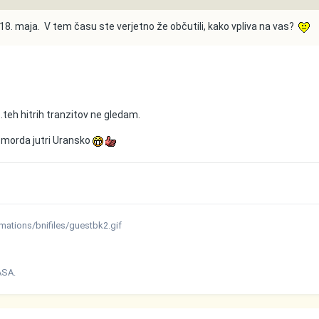
18. maja. V tem času ste verjetno že občutili, kako vpliva na vas?
..teh hitrih tranzitov ne gledam.
n morda jutri Uransko
ations/bnifiles/guestbk2.gif
ASA.