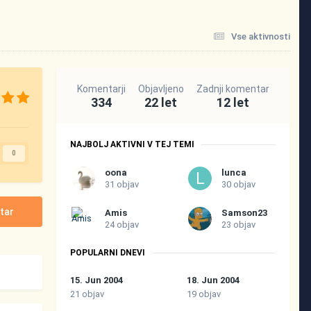
Vse aktivnosti
Komentarji
Objavljeno
Zadnji komentar
334
22 let
12 let
NAJBOLJ AKTIVNI V TEJ TEMI
0
oona
lunca
31 objav
30 objav
tar
Amis
Samson23
24 objav
23 objav
POPULARNI DNEVI
15. Jun 2004
18. Jun 2004
21 objav
19 objav