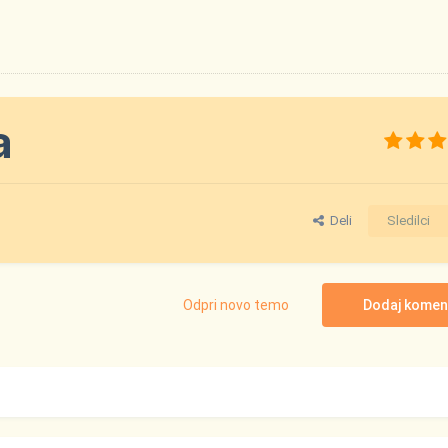
a
Deli
Sledilci
Odpri novo temo
Dodaj komen