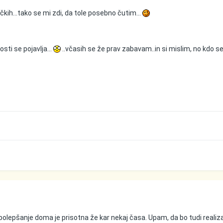
kih...tako se mi zdi, da tole posebno čutim...
osti se pojavlja...
..včasih se že prav zabavam..in si mislim, no kdo s
 polepšanje doma je prisotna že kar nekaj časa. Upam, da bo tudi realiz