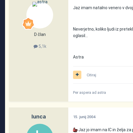
Jaz imam natalno venero v dvojč
Neverjetno, koliko ljudi iz pretekl
D član
oglasil...
5,1k
Astra
Citiraj
Per aspera ad astra
lunca
15. junij 2004
Jaz jo imam na IC in želja za