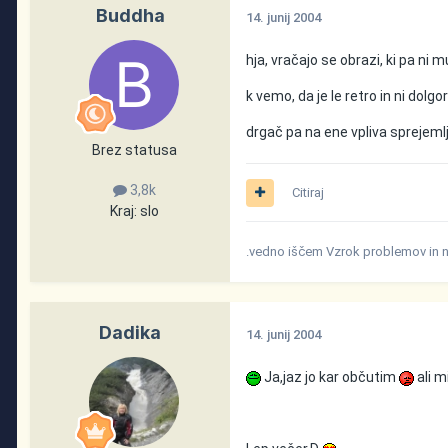
Buddha
14. junij 2004
hja, vračajo se obrazi, ki pa ni
k vemo, da je le retro in ni dol
drgač pa na ene vpliva sprejemlj
Brez statusa
3,8k
Citiraj
Kraj:
slo
.vedno iščem Vzrok problemov in n
Dadika
14. junij 2004
Ja,jaz jo kar občutim
ali m