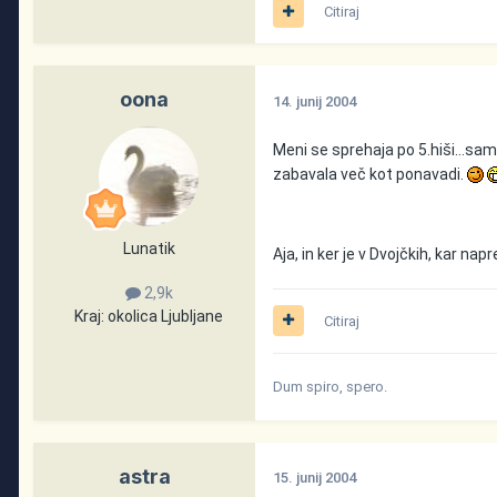
Citiraj
oona
14. junij 2004
Meni se sprehaja po 5.hiši...sam
zabavala več kot ponavadi.
Lunatik
Aja, in ker je v Dvojčkih, kar nap
2,9k
Kraj:
okolica Ljubljane
Citiraj
Dum spiro, spero.
astra
15. junij 2004