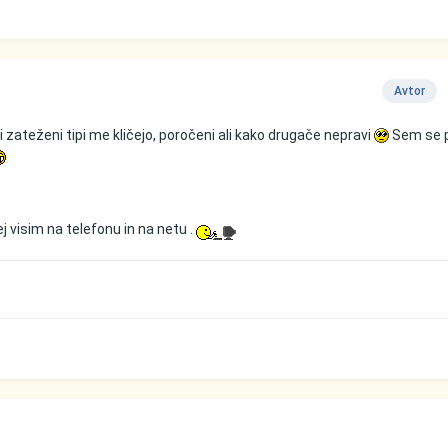
Avtor
i zateženi tipi me kličejo, poročeni ali kako drugače nepravi
Sem se 
rej visim na telefonu in na netu .