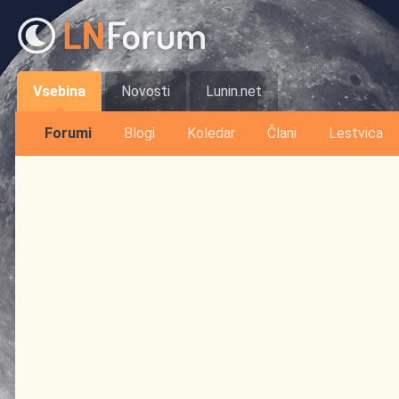
Vsebina
Novosti
Lunin.net
Forumi
Blogi
Koledar
Člani
Lestvica