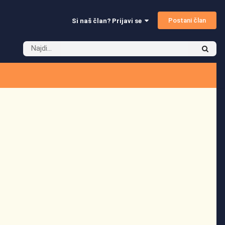
Postani član
Si naš član? Prijavi se