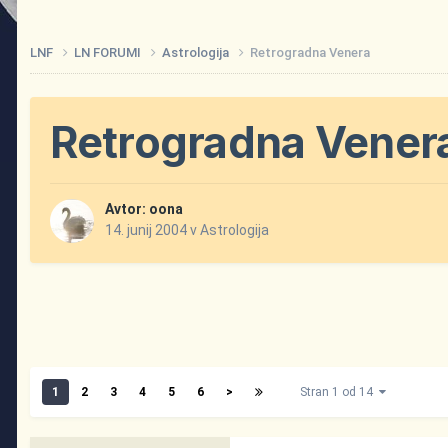
LNF
LN FORUMI
Astrologija
Retrogradna Venera
Retrogradna Vener
Avtor:
oona
14. junij 2004
v
Astrologija
1
2
3
4
5
6
>
Stran 1 od 14