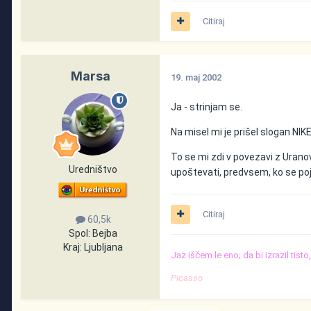
Citiraj
Marsa
19. maj 2002
Ja - strinjam se.
Na misel mi je prišel slogan NIKE-
To se mi zdi v povezavi z Uran
Uredništvo
upoštevati, predvsem, ko se po
Citiraj
60,5k
Spol:
Bejba
Kraj:
Ljubljana
Jaz iščem le eno; da bi izrazil tist
Picasso