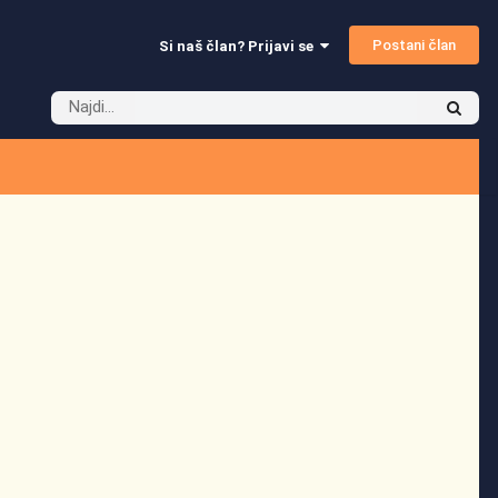
Postani član
Si naš član? Prijavi se