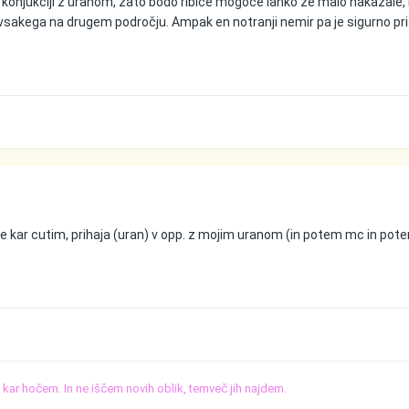
b v konjukciji z uranom, zato bodo ribice mogoče lahko že malo nakazale,
o, vsakega na drugem področju. Ampak en notranji nemir pa je sigurno pr
 tole kar cutim, prihaja (uran) v opp. z mojim uranom (in potem mc in potem
o, kar hočem. In ne iščem novih oblik, temveč jih najdem.