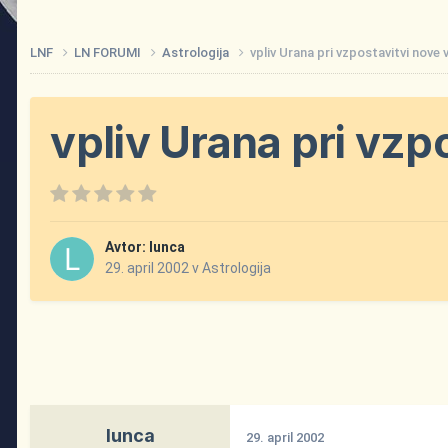
LNF
LN FORUMI
Astrologija
vpliv Urana pri vzpostavitvi nove 
vpliv Urana pri vzp
Avtor:
lunca
29. april 2002
v
Astrologija
lunca
29. april 2002