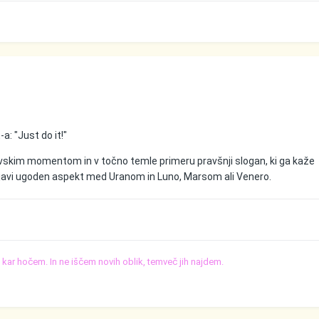
a: "Just do it!"
ovskim momentom in v točno temle primeru pravšnji slogan, ki ga kaže
javi ugoden aspekt med Uranom in Luno, Marsom ali Venero.
o, kar hočem. In ne iščem novih oblik, temveč jih najdem.