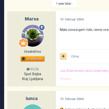
1 year later...
Marsa
19. februar 2004
Malo osvezujem tole, ravno vcer
Uredništvo
Citiraj
60,5k
Jaz iščem le eno; da bi izrazil tist
Spol:
Bejba
Kraj:
Ljubljana
Picasso
lunca
19. februar 2004