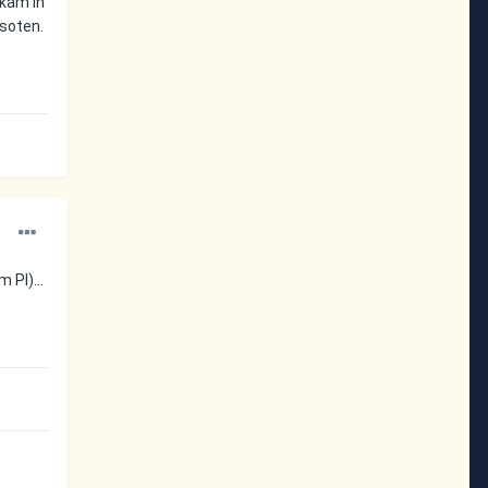
 kam in
isoten.
 Pl)...