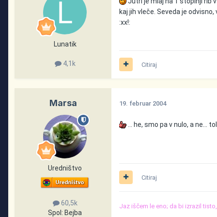
Jutri je mlaj na 1 stopinji ri
kaj jih vleče. Seveda je odvisn
:xx!:
Lunatik
4,1k
Citiraj
Marsa
19. februar 2004
... he, smo pa v nulo, a ne...
Uredništvo
Citiraj
60,5k
Jaz iščem le eno; da bi izrazil tist
Spol:
Bejba