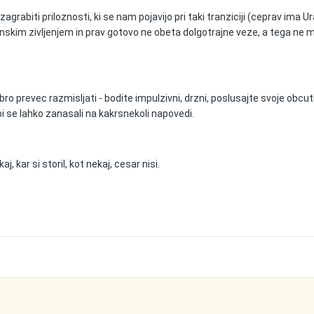
agrabiti priloznosti, ki se nam pojavijo pri taki tranziciji (ceprav ima U
skim zivljenjem in prav gotovo ne obeta dolgotrajne veze, a tega ne
bro prevec razmisljati - bodite impulzivni, drzni, poslusajte svoje obcutk
 bi se lahko zanasali na kakrsnekoli napovedi.
j, kar si storil, kot nekaj, cesar nisi.