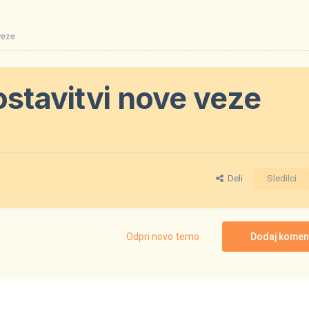
veze
ostavitvi nove veze
Deli
Sledilci
Odpri novo temo
Dodaj komen