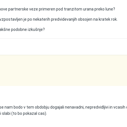
 nove partnerske veze primeren pod tranzitom urana preko lune?
zpostavljen je po nekaterih predvidevanjih obsojen na kratek rok.
 kakšne podobne izkušnje?
 se nam bodo v tem obdobju dogajali nenavadni, nepredvidljivi in vcasih
li slabi (to bo pokazal cas).