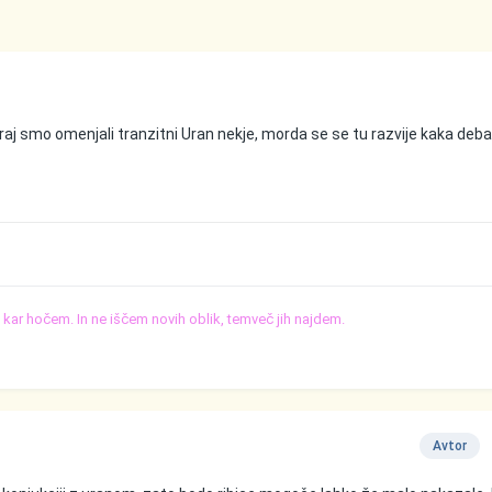
aj smo omenjali tranzitni Uran nekje, morda se se tu razvije kaka deb
o, kar hočem. In ne iščem novih oblik, temveč jih najdem.
Avtor