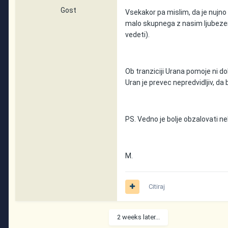
Gost
Vsekakor pa mislim, da je nujno z
malo skupnega z nasim ljubezen
vedeti).
Ob tranziciji Urana pomoje ni do
Uran je prevec nepredvidljiv, da
PS. Vedno je bolje obzalovati neka
M.
Citiraj
2 weeks later...