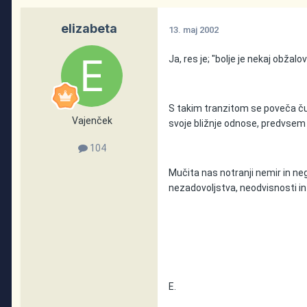
elizabeta
13. maj 2002
Ja, res je; "bolje je nekaj obžalo
S takim tranzitom se poveča č
Vajenček
svoje bližnje odnose, predvsem
104
Mučita nas notranji nemir in n
nezadovoljstva, neodvisnosti in
E.