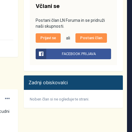
Včlani se
Postani član LN Foruma in se pridruži
naši skupnosti.
Prijavi se
ali
Postani član
FACEBOOK PRIJAVA
Zadnji obiskovalci
Noben član si ne ogleduje te strani.
 cudni