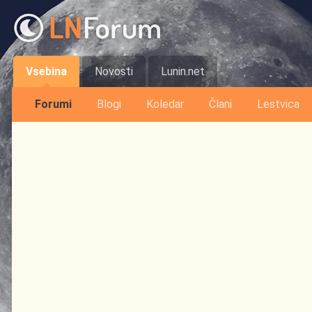
Vsebina
Novosti
Lunin.net
Forumi
Blogi
Koledar
Člani
Lestvica