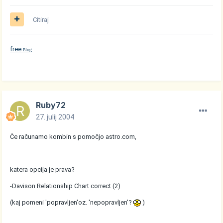
Citiraj
free
log
B
Ruby72
27. julij 2004
Če računamo kombin s pomočjo astro.com,
katera opcija je prava?
-Davison Relationship Chart correct (2)
(kaj pomeni 'popravljen'oz. 'nepopravljen'?
)