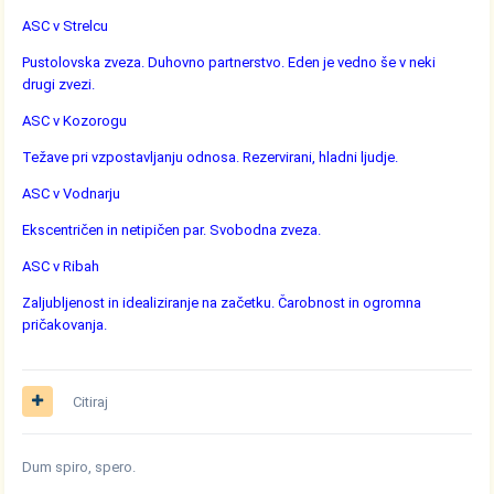
ASC v Strelcu
Pustolovska zveza. Duhovno partnerstvo. Eden je vedno še v neki
drugi zvezi.
ASC v Kozorogu
Težave pri vzpostavljanju odnosa. Rezervirani, hladni ljudje.
ASC v Vodnarju
Ekscentričen in netipičen par. Svobodna zveza.
ASC v Ribah
Zaljubljenost in idealiziranje na začetku. Čarobnost in ogromna
pričakovanja.
Citiraj
Dum spiro, spero.