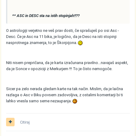
** ASC in DESC sta na istih stopinjah!!??
O astrologiji verjetno ne veš prav dosti, če sprašuješ po osi Asc -
Desc. Če je Asc na 11 bika, je logično, da je Desc na isti stopinji
nasprotnega znamenja, to je Škorpijona.
Niti nisem prepričana, da je karta izračunana pravilno...navajaš aspekt,
da je Sonce v opoziciji z Merkurjem !!! To je čisto nemogoče.
Sicer pa zelo nerada gledam karte na tak način. Mislim, da je laična
razlaga o Asc v Biku povsem zadovoljiva, z ostalimi komentarji bi ti
lahko vnesla samo seme nezaupanja.
Citiraj