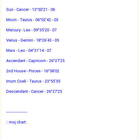
Sun - Cancer - 13°50'21 - 06
Moon - Taurus - 06°02'42 - 03
Mercury - Leo - 09°35'20 - 07
Venus - Gemini - 18°26'43 - 05
Mars - Leo - 04°31'14 - 07
Ascendant - Capricorn - 26°27'25
2nd House - Pisces - 16°58'02
Imum Coeli - Taurus - 23°55'55
Descendant - Cancer - 26°27'25
-----------------
:: moj chart: