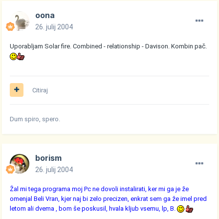
oona
26. julij 2004
Uporabljam Solar fire. Combined - relationship - Davison. Kombin pač.
Citiraj
Dum spiro, spero.
borism
26. julij 2004
Žal mi tega programa moj Pc ne dovoli instalirati, ker mi ga je že
omenjal Beli Vran, kjer naj bi zelo precizen, enkrat sem ga že imel pred
letom ali dvema , bom še poskusil, hvala kljub vsemu, lp, B.