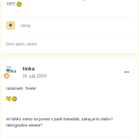
1977.
Citiraj
Dum spiro, spero.
tinka
26. julij 2004
razumem...hvala!
mi lahko samo se poves v parih besedah, zakaj je to slabo?
retrogradna venera?