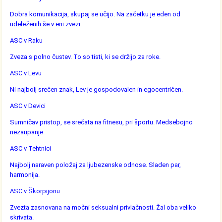
Dobra komunikacija, skupaj se učijo. Na začetku je eden od
udeleženih še v eni zvezi.
ASC v Raku
Zveza s polno čustev. To so tisti, ki se držijo za roke.
ASC v Levu
Ni najbolj srečen znak, Lev je gospodovalen in egocentričen.
ASC v Devici
Sumničav pristop, se srečata na fitnesu, pri športu. Medsebojno
nezaupanje.
ASC v Tehtnici
Najbolj naraven položaj za ljubezenske odnose. Sladen par,
harmonija.
ASC v Škorpijonu
Zvezta zasnovana na močni seksualni privlačnosti. Žal oba veliko
skrivata.