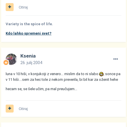
Citiraj
Variety is the spice of life.
Kdo lahko spremeni svet?
Ksenia
26. julij 2004
luna v 10 hiši, v konjukciji z venero... mislim da to ni slabo
, sonce pa
v 11 hiši....sem za hec tole z nekom preverila, bi bil kar za oženit hehe
hecam se, se šele učim, pa mal preučujem...
Citiraj