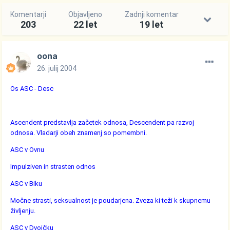
Komentarji
Objavljeno
Zadnji komentar
203
22 let
19 let
oona
26. julij 2004
Os ASC - Desc
Ascendent predstavlja začetek odnosa, Descendent pa razvoj
odnosa. Vladarji obeh znamenj so pomembni.
ASC v Ovnu
Impulziven in strasten odnos
ASC v Biku
Močne strasti, seksualnost je poudarjena. Zveza ki teži k skupnemu
življenju.
ASC v Dvojčku