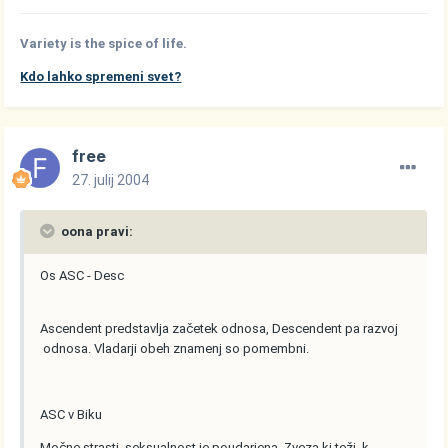
Variety is the spice of life.
Kdo lahko spremeni svet?
free
27. julij 2004
oona pravi:
Os ASC - Desc
Ascendent predstavlja začetek odnosa, Descendent pa razvoj
odnosa. Vladarji obeh znamenj so pomembni.
ASC v Biku
Močne strasti, seksualnost je poudarjena. Zveza ki teži k