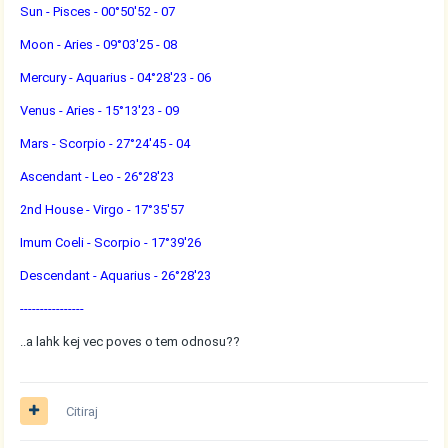
Sun - Pisces - 00°50'52 - 07
Moon - Aries - 09°03'25 - 08
Mercury - Aquarius - 04°28'23 - 06
Venus - Aries - 15°13'23 - 09
Mars - Scorpio - 27°24'45 - 04
Ascendant - Leo - 26°28'23
2nd House - Virgo - 17°35'57
Imum Coeli - Scorpio - 17°39'26
Descendant - Aquarius - 26°28'23
----------------
..a lahk kej vec poves o tem odnosu??
Citiraj