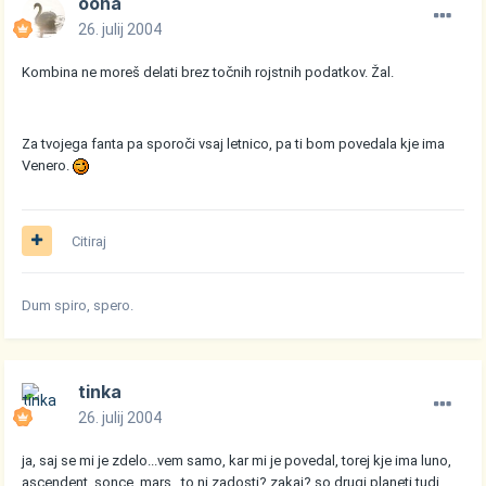
oona
26. julij 2004
Kombina ne moreš delati brez točnih rojstnih podatkov. Žal.
Za tvojega fanta pa sporoči vsaj letnico, pa ti bom povedala kje ima
Venero.
Citiraj
Dum spiro, spero.
tinka
26. julij 2004
ja, saj se mi je zdelo...vem samo, kar mi je povedal, torej kje ima luno,
ascendent, sonce, mars...to ni zadosti? zakaj? so drugi planeti tudi