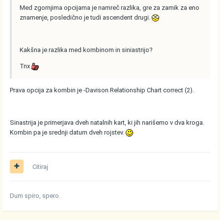
Med zgornjima opcijama je namreč razlika, gre za zamik za eno
znamenje, posledično je tudi ascendent drugi.
Kakšna je razlika med kombinom in siniastrijo?
Tnx
Prava opcija za kombin je -Davison Relationship Chart correct (2).
Sinastrija je primerjava dveh natalnih kart, ki jih narišemo v dva kroga.
Kombin pa je srednji datum dveh rojstev.
Citiraj
Dum spiro, spero.