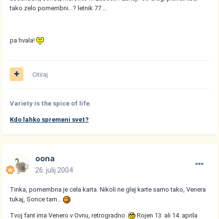
tako zelo pomembni...? letnik 77....
pa hvala!
Citiraj
Variety is the spice of life.
Kdo lahko spremeni svet?
oona
26. julij 2004
Tinka, pomembna je cela karta. Nikoli ne glej karte samo tako, Venera
tukaj, Sonce tam...
Tvoj fant ima Venero v Ovnu, retrogradno.
Rojen 13. ali 14. aprila