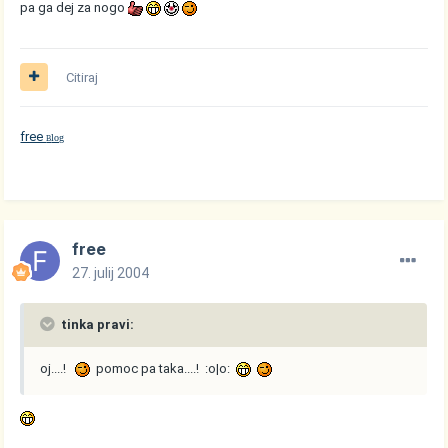
pa ga dej za nogo
Citiraj
free
log
B
free
27. julij 2004
tinka pravi:
oj....!
pomoc pa taka....! :o|o: