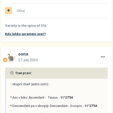
Citiraj
Variety is the spice of life.
Kdo lahko spremeni svet?
oona
27. julij 2004
free pravi:
:: skupni chart (astro.com):
* Asc v biku: Ascendant - Taurus -
11°27'54
* Descendent pa v skorpiji: Descendant - Scorpio -
11°27'54