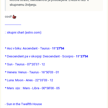
skupnemu življenju.
cool!
-----------------
:: skupni chart (astro.com):
* Asc v biku: Ascendant - Taurus -
11°27'54
* Descendent pa v skorpiji: Descendant - Scorpio -
11°27'54
* Sun - Taurus - 07°20'37 - 12
* Venera: Venus - Taurus - 16°50'03 - 01
* Luna: Moon - Aries - 22°33'03 - 12
* Mars :o|o: : Mars - Libra - 00°58'00 - 05
- Sun in the Twelfth House