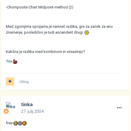
-Chomposite Chart Midpoint-method (2)
Med zgornjima opcijama je namreč razlika, gre za zamik za eno
znamenje, posledično je tudi ascendent drugi.
Kakšna je razlika med kombinom in siniastrijo?
Tnx
Citiraj
tinka
27. julij 2004
free