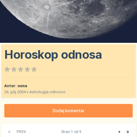
Horoskop odnosa
Avtor:
oona
26. julij 2004
v
Astrologija odnosov
Dodaj komentar
PREV
Stran 1 od 9
>