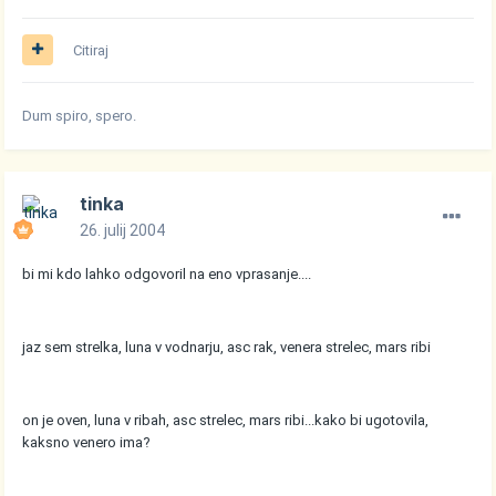
Citiraj
Dum spiro, spero.
tinka
26. julij 2004
bi mi kdo lahko odgovoril na eno vprasanje....
jaz sem strelka, luna v vodnarju, asc rak, venera strelec, mars ribi
on je oven, luna v ribah, asc strelec, mars ribi...kako bi ugotovila,
kaksno venero ima?