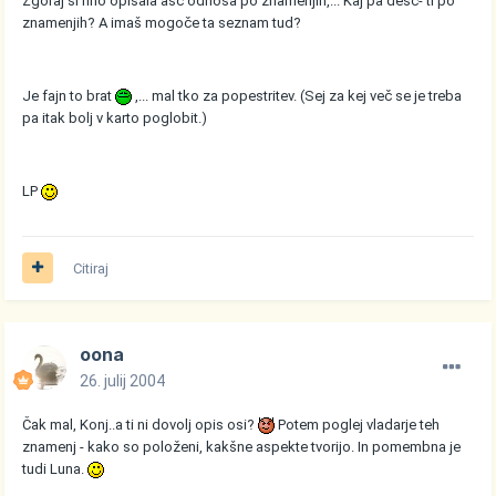
Zgoraj si fino opisala asc odnosa po znamenjih,... Kaj pa desc- ti po
znamenjih? A imaš mogoče ta seznam tud?
Je fajn to brat
,... mal tko za popestritev. (Sej za kej več se je treba
pa itak bolj v karto poglobit.)
LP
Citiraj
oona
26. julij 2004
Čak mal, Konj..a ti ni dovolj opis osi?
Potem poglej vladarje teh
znamenj - kako so položeni, kakšne aspekte tvorijo. In pomembna je
tudi Luna.