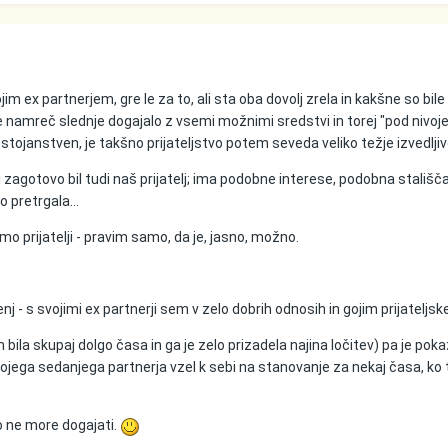
ojim ex partnerjem, gre le za to, ali sta oba dovolj zrela in kakšne so bile
 je namreč slednje dogajalo z vsemi možnimi sredstvi in torej "pod nivo
ostojanstven, je takšno prijateljstvo potem seveda veliko težje izvedljiv
aj zagotovo bil tudi naš prijatelj; ima podobne interese, podobna stališča.
o pretrgala...
smo prijatelji - pravim samo, da je, jasno, možno.
nj - s svojimi ex partnerji sem v zelo dobrih odnosih in gojim prijateljske
 bila skupaj dolgo časa in ga je zelo prizadela najina ločitev) pa je poka
mojega sedanjega partnerja vzel k sebi na stanovanje za nekaj časa, ko 
o ne more dogajati.