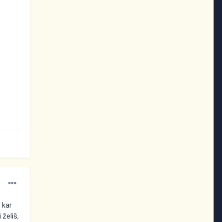
 kar
 želiš,