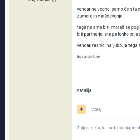
vendar ne vedno. samo če sta ob
zamere in maščevanja...
tega ne sme biti. moraš se poglo
biti partnerja, sta pa lahko prij
vendar, resnici na ljubo, je teg
lep pozdrav
natalija
Citiraj
Življenje je to, kar se ti dogaja, me