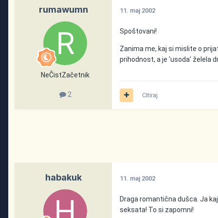
rumawumn
11. maj 2002
Spoštovani!
Zanima me, kaj si mislite o prija
prihodnost, a je 'usoda' želela 
NeČistZačetnik
2
Citiraj
habakuk
11. maj 2002
Draga romantična dušca. Ja kaj 
seksata! To si zapomni!