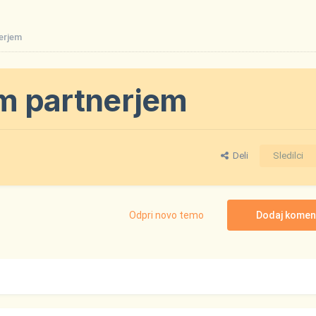
nerjem
šim partnerjem
Deli
Sledilci
Odpri novo temo
Dodaj komen