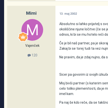
Mimi
13. maj 2002
Absolutno si lahko prijatelj s sv
okoliščine njune ločitve (če se
odnos, ki bi se mu hotelo reči d
Če je bil naš partner, pa je skor
Vajenček
Zakaj bi se torej tudi ta vez nujn
120
Ne pravim, da je zdaj nujno, da 
Sicer pa govorim iz svojih izkuše
Moj bivši partner (s katerim sem
celo toliko plemenitosti, da je 
imel kam.
Pa naj še kdo reče, da se takšn