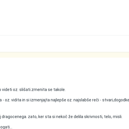
ideti oz. slišati.zmenita se takole.
a - oz. vidita in si izmenjajta najlepše oz. najslabše reči - stvari,dogodke
dragocenega. zato, ker sta si nekoč že delila skrivnosti, telo, misli.
ogati...