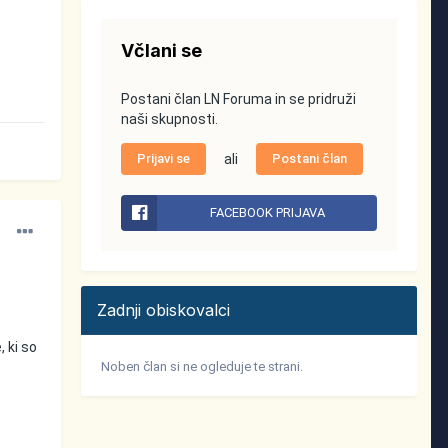
Včlani se
Postani član LN Foruma in se pridruži
naši skupnosti.
Prijavi se
ali
Postani član
FACEBOOK PRIJAVA
Zadnji obiskovalci
, ki so
Noben član si ne ogleduje te strani.