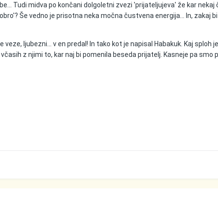
e... Tudi midva po končani dolgoletni zvezi 'prijateljujeva' že kar nekaj
obro'? Še vedno je prisotna neka močna čustvena energija... In, zakaj bi
 veze, ljubezni... v en predal! In tako kot je napisal Habakuk. Kaj sploh j
i včasih z njimi to, kar naj bi pomenila beseda prijatelj. Kasneje pa smo 