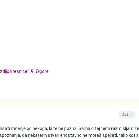
zdijo kresnice".
R. Tagore
Avtor
 slišati mnenje od nekoga, ki te ne pozna. Sama o tej temi razmišljam že
spoznanja, da nekaterih stvari enostavno ne moreš speljati, tako kot si