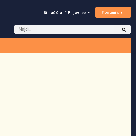
Postani član
Si naš član? Prijavi se