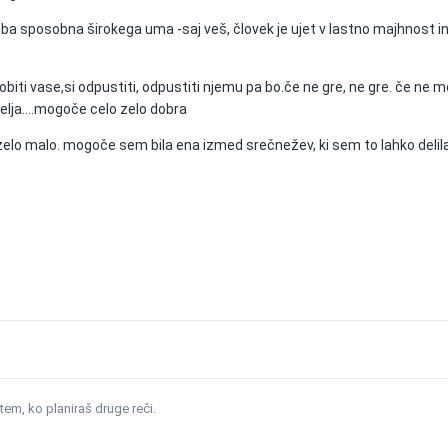
a sposobna širokega uma -saj veš, človek je ujet v lastno majhnost in
biti vase,si odpustiti, odpustiti njemu pa bo.če ne gre, ne gre. če ne 
atelja....mogoče celo zelo dobra
a zelo malo. mogoče sem bila ena izmed srečnežev, ki sem to lahko delila.
dtem, ko planiraš druge reči.