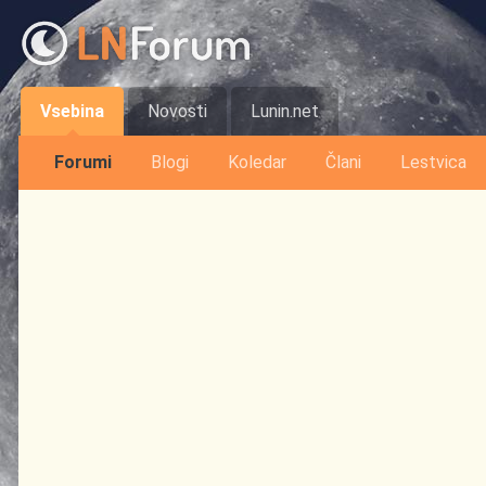
Vsebina
Novosti
Lunin.net
Forumi
Blogi
Koledar
Člani
Lestvica