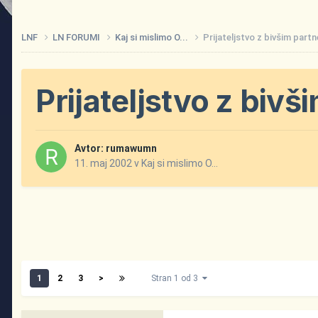
LNF
LN FORUMI
Kaj si mislimo O...
Prijateljstvo z bivšim part
Prijateljstvo z biv
Avtor:
rumawumn
11. maj 2002
v
Kaj si mislimo O...
1
2
3
>
Stran 1 od 3