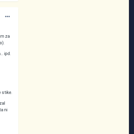
jem za
o).
.. ipd.
 stike.
zal
ta ni