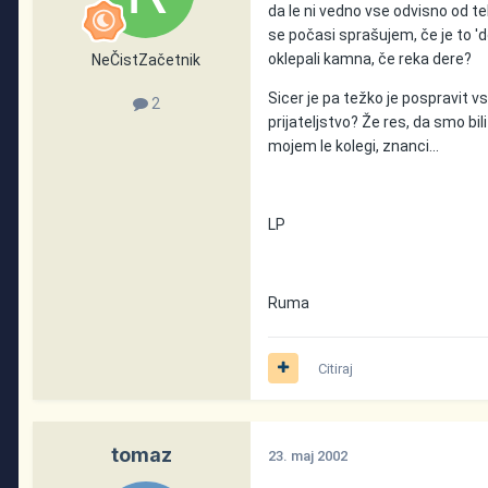
da le ni vedno vse odvisno od teb
se počasi sprašujem, če je to 'd
oklepali kamna, če reka dere?
NeČistZačetnik
Sicer je pa težko je pospravit vse
2
prijateljstvo? Že res, da smo bil
mojem le kolegi, znanci...
LP
Ruma
Citiraj
tomaz
23. maj 2002