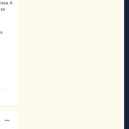
 časa. A
 se
e
po