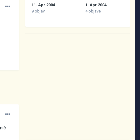
11. Apr 2004
1. Apr 2004
9 objav
4 objave
 nič