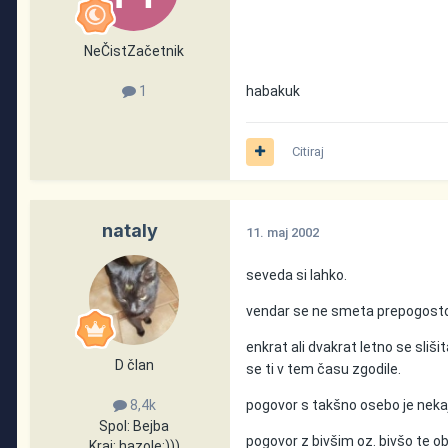
NeČistZačetnik
habakuk
1
Citiraj
nataly
11. maj 2002
seveda si lahko.
vendar se ne smeta prepogosto v
enkrat ali dvakrat letno se slišit
D član
se ti v tem času zgodile.
pogovor s takšno osebo je nekaj 
8,4k
Spol:
Bejba
pogovor z bivšim oz. bivšo te ob
Kraj:
hazole:)))