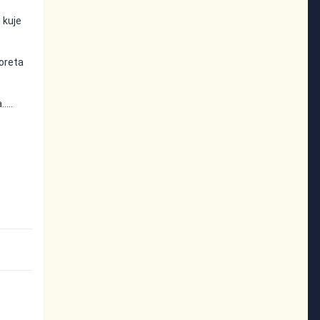
 kuje
moreta
....