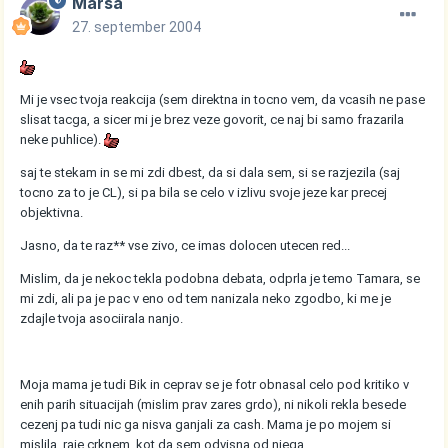
Marsa
27. september 2004
Mi je vsec tvoja reakcija (sem direktna in tocno vem, da vcasih ne pase
slisat tacga, a sicer mi je brez veze govorit, ce naj bi samo frazarila
neke puhlice).
saj te stekam in se mi zdi dbest, da si dala sem, si se razjezila (saj
tocno za to je CL), si pa bila se celo v izlivu svoje jeze kar precej
objektivna.
Jasno, da te raz** vse zivo, ce imas dolocen utecen red...
Mislim, da je nekoc tekla podobna debata, odprla je temo Tamara, se
mi zdi, ali pa je pac v eno od tem nanizala neko zgodbo, ki me je
zdajle tvoja asociirala nanjo.
Moja mama je tudi Bik in ceprav se je fotr obnasal celo pod kritiko v
enih parih situacijah (mislim prav zares grdo), ni nikoli rekla besede
cezenj pa tudi nic ga nisva ganjali za cash. Mama je po mojem si
mislila, raje crknem, kot da sem odvisna od njega.