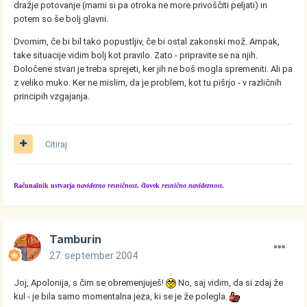
dražje potovanje (mami si pa otroka ne more privoščiti peljati) in
potem so še bolj glavni.
Dvomim, če bi bil tako popustljiv, če bi ostal zakonski mož. Ampak,
take situacije vidim bolj kot pravilo. Zato - pripravite se na njih.
Določene stvari je treba sprejeti, ker jih ne boš mogla spremeniti. Ali pa
z veliko muko. Ker ne mislim, da je problem, kot tu pišrjo - v različnih
principih vzgajanja.
Citiraj
Računalnik ustvarja
navidezno resničnost
, človek
resnično navideznost
.
Tamburin
27. september 2004
Joj, Apolonija, s čim se obremenjuješ!
No, saj vidim, da si zdaj že
kul - je bila samo momentalna jeza, ki se je že polegla.