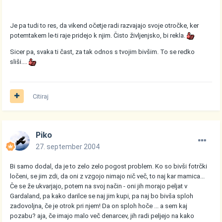
Je pa tudi to res, da vikend očetje radi razvajajo svoje otročke, ker
potemtakem le-ti raje pridejo k njim. Čisto življenjsko, bi rekla.
Sicer pa, svaka ti čast, za tak odnos s tvojim bivšim. To se redko
sliši....
Citiraj
Piko
27. september 2004
Bi samo dodal, da je to zelo zelo pogost problem. Ko so bivši fotrčki
ločeni, se jim zdi, da oni z vzgojo nimajo nič več, to naj kar mamica...
Če se že ukvarjajo, potem na svoj način - oni jih morajo peljat v
Gardaland, pa kako darilce se naj jim kupi, pa naj bo bivša sploh
zadovoljna, če je otrok pri njem! Da on sploh hoče ... a sem kaj
pozabu? aja, če imajo malo več denarcev, jih radi peljejo na kako