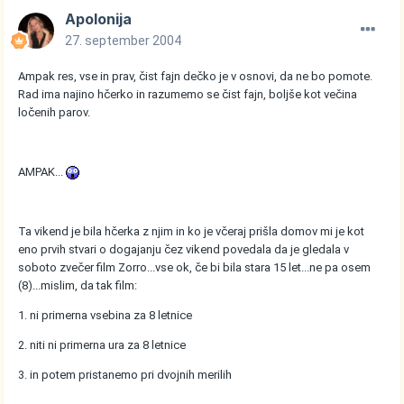
Apolonija
27. september 2004
Ampak res, vse in prav, čist fajn dečko je v osnovi, da ne bo pomote.
Rad ima najino hčerko in razumemo se čist fajn, boljše kot večina
ločenih parov.
AMPAK...
Ta vikend je bila hčerka z njim in ko je včeraj prišla domov mi je kot
eno prvih stvari o dogajanju čez vikend povedala da je gledala v
soboto zvečer film Zorro...vse ok, če bi bila stara 15 let...ne pa osem
(8)...mislim, da tak film:
1. ni primerna vsebina za 8 letnice
2. niti ni primerna ura za 8 letnice
3. in potem pristanemo pri dvojnih merilih