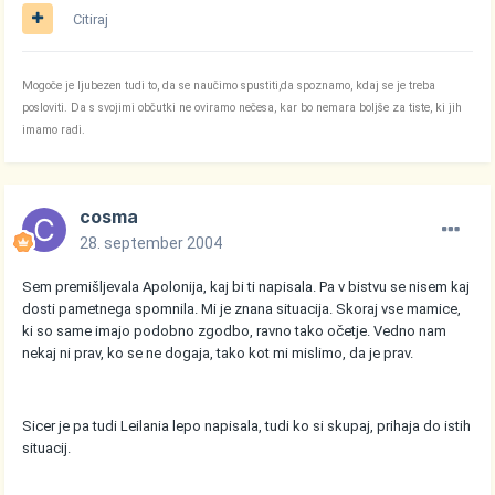
Citiraj
Mogoče je ljubezen tudi to, da se naučimo spustiti,da spoznamo, kdaj se je treba
posloviti. Da s svojimi občutki ne oviramo nečesa, kar bo nemara boljše za tiste, ki jih
imamo radi.
cosma
28. september 2004
Sem premišljevala Apolonija, kaj bi ti napisala. Pa v bistvu se nisem kaj
dosti pametnega spomnila. Mi je znana situacija. Skoraj vse mamice,
ki so same imajo podobno zgodbo, ravno tako očetje. Vedno nam
nekaj ni prav, ko se ne dogaja, tako kot mi mislimo, da je prav.
Sicer je pa tudi Leilania lepo napisala, tudi ko si skupaj, prihaja do istih
situacij.