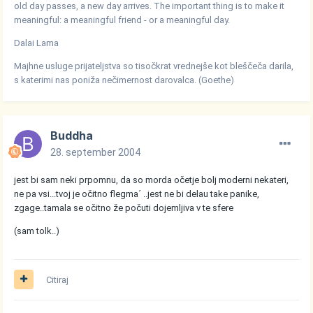
old day passes, a new day arrives. The important thing is to make it
meaningful: a meaningful friend - or a meaningful day.
Dalai Lama
Majhne usluge prijateljstva so tisočkrat vrednejše kot bleščeča darila,
s katerimi nas poniža nečimernost darovalca. (Goethe)
Buddha
28. september 2004
jest bi sam neki prpomnu, da so morda očetje bolj moderni nekateri,
ne pa vsi...tvoj je očitno flegma´ ..jest ne bi delau take panike,
zgage..tamala se očitno že počuti dojemljiva v te sfere
(sam tolk..)
Citiraj