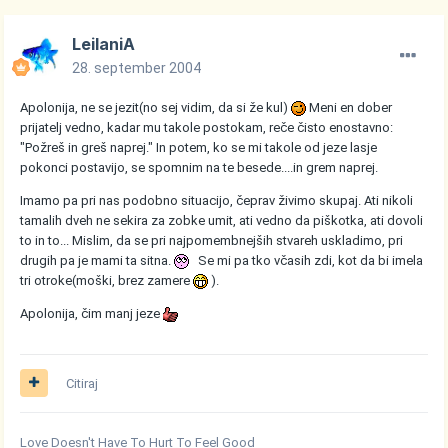
LeilaniA
28. september 2004
Apolonija, ne se jezit(no sej vidim, da si že kul)
Meni en dober
prijatelj vedno, kadar mu takole postokam, reče čisto enostavno:
"Požreš in greš naprej." In potem, ko se mi takole od jeze lasje
pokonci postavijo, se spomnim na te besede....in grem naprej.
Imamo pa pri nas podobno situacijo, čeprav živimo skupaj. Ati nikoli
tamalih dveh ne sekira za zobke umit, ati vedno da piškotka, ati dovoli
to in to... Mislim, da se pri najpomembnejših stvareh uskladimo, pri
drugih pa je mami ta sitna.
Se mi pa tko včasih zdi, kot da bi imela
tri otroke(moški, brez zamere
).
Apolonija, čim manj jeze
Citiraj
Love Doesn't Have To Hurt To Feel Good