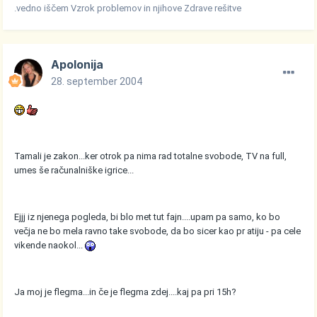
.vedno iščem Vzrok problemov in njihove Zdrave rešitve
Apolonija
28. september 2004
Tamali je zakon...ker otrok pa nima rad totalne svobode, TV na full,
umes še računalniške igrice...
Ejjj iz njenega pogleda, bi blo met tut fajn....upam pa samo, ko bo
večja ne bo mela ravno take svobode, da bo sicer kao pr atiju - pa cele
vikende naokol...
Ja moj je flegma...in če je flegma zdej....kaj pa pri 15h?