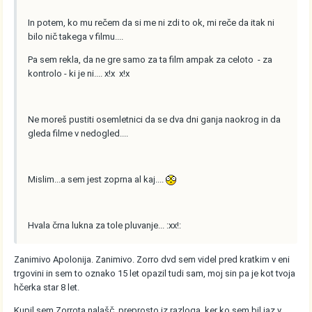
In potem, ko mu rečem da si me ni zdi to ok, mi reče da itak ni
bilo nič takega v filmu....
Pa sem rekla, da ne gre samo za ta film ampak za celoto - za
kontrolo - ki je ni.... x!x x!x
Ne moreš pustiti osemletnici da se dva dni ganja naokrog in da
gleda filme v nedogled....
Mislim...a sem jest zoprna al kaj....
Hvala črna lukna za tole pluvanje... :xx!:
Zanimivo Apolonija. Zanimivo. Zorro dvd sem videl pred kratkim v eni
trgovini in sem to oznako 15 let opazil tudi sam, moj sin pa je kot tvoja
hčerka star 8 let.
Kupil sem Zorrota nalašč, preprosto iz razloga, ker ko sem bil jaz v