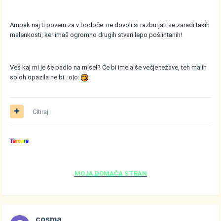
Ampak naj ti povem za v bodoče: ne dovoli si razburjati se zaradi takih
malenkosti, ker imaš ogromno drugih stvari lepo pošlihtanih!
Veš kaj mi je še padlo na misel? Če bi imela še večje težave, teh malih
sploh opazila ne bi. :o|o:
Citiraj
T
a
m
a
r
a
MOJA DOMAČA STRAN
cosma