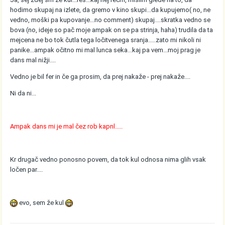
hodimo skupaj na izlete, da gremo v kino skupi...da kupujemo( no, ne
vedno, moški pa kupovanje...no comment) skupaj....skratka vedno se
bova (no, ideje so pač moje ampak on se pa strinja, haha) trudila da ta
mejcena ne bo tok čutla tega ločitvenega sranja.....zato mi nikoli ni
panike...ampak očitno mi mal lunca seka...kaj pa vem...moj prag je
dans mal nižji....
Vedno je bil fer in če ga prosim, da prej nakaže - prej nakaže....
Ni da ni...
Ampak dans mi je mal čez rob kapnl.....
Kr drugač vedno ponosno povem, da tok kul odnosa nima glih vsak
ločen par....
evo, sem že kul