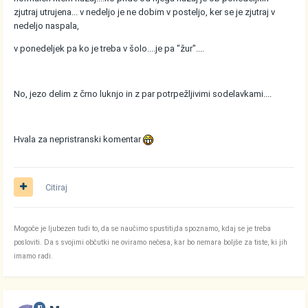
zjutraj utrujena... v nedeljo je ne dobim v posteljo, ker se je zjutraj v
nedeljo naspala,
v ponedeljek pa ko je treba v šolo....je pa "žur"....
No, jezo delim z črno luknjo in z par potrpežljivimi sodelavkami....
Hvala za nepristranski komentar
Citiraj
Mogoče je ljubezen tudi to, da se naučimo spustiti,da spoznamo, kdaj se je treba
posloviti. Da s svojimi občutki ne oviramo nečesa, kar bo nemara boljše za tiste, ki jih
imamo radi.