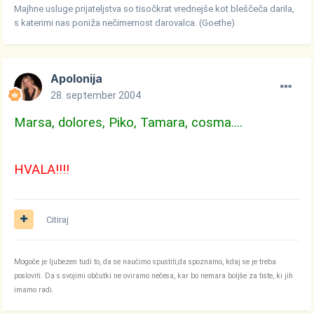
Majhne usluge prijateljstva so tisočkrat vrednejše kot bleščeča darila,
s katerimi nas poniža nečimernost darovalca. (Goethe)
Apolonija
28. september 2004
Marsa, dolores, Piko, Tamara, cosma....
HVALA!!!!
Citiraj
Mogoče je ljubezen tudi to, da se naučimo spustiti,da spoznamo, kdaj se je treba
posloviti. Da s svojimi občutki ne oviramo nečesa, kar bo nemara boljše za tiste, ki jih
imamo radi.