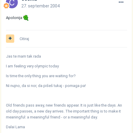
27. september 2004
Apolonija
Citiraj
Jas te mam tak rada
I am feeling very olympic today
Is time the only thing you are waiting for?
Ni nujno, da si nor, da pišeš tukaj - pomaga pa!
Old friends pass away, new friends appear. It is just like the days. An
old day passes, a new day arrives. The important thing is to make it
meaningful: a meaningful friend - or a meaningful day.
Dalai Lama