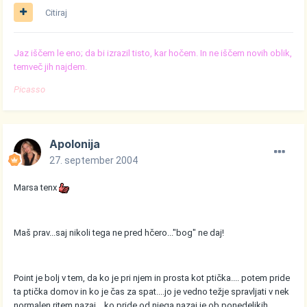
Citiraj
Jaz iščem le eno; da bi izrazil tisto, kar hočem. In ne iščem novih oblik,
temveč jih najdem.
Picasso
Apolonija
27. september 2004
Marsa tenx
Maš prav...saj nikoli tega ne pred hčero..."bog" ne daj!
Point je bolj v tem, da ko je pri njem in prosta kot ptička.... potem pride
ta ptička domov in ko je čas za spat....jo je vedno težje spravljati v nek
normalen ritem nazaj....ko pride od njega nazaj je ob ponedeljkih