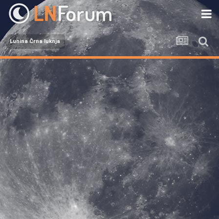
Lunina Črna luknja