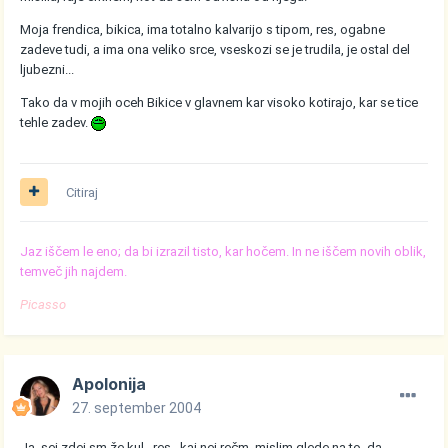
Moja frendica, bikica, ima totalno kalvarijo s tipom, res, ogabne
zadeve tudi, a ima ona veliko srce, vseskozi se je trudila, je ostal del
ljubezni...
Tako da v mojih oceh Bikice v glavnem kar visoko kotirajo, kar se tice
tehle zadev.
Citiraj
Jaz iščem le eno; da bi izrazil tisto, kar hočem. In ne iščem novih oblik,
temveč jih najdem.
Picasso
Apolonija
27. september 2004
Ja, sej zdej sm že kul...res...kaj nej rečm, mislim glede na to, da