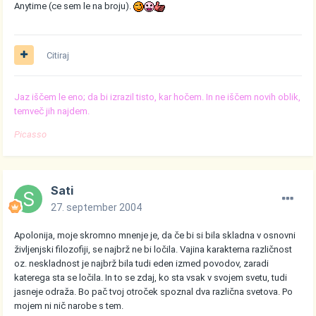
Anytime (ce sem le na broju).
Citiraj
Jaz iščem le eno; da bi izrazil tisto, kar hočem. In ne iščem novih oblik,
temveč jih najdem.
Picasso
Sati
27. september 2004
Apolonija, moje skromno mnenje je, da če bi si bila skladna v osnovni
življenjski filozofiji, se najbrž ne bi ločila. Vajina karakterna različnost
oz. neskladnost je najbrž bila tudi eden izmed povodov, zaradi
katerega sta se ločila. In to se zdaj, ko sta vsak v svojem svetu, tudi
jasneje odraža. Bo pač tvoj otroček spoznal dva različna svetova. Po
mojem ni nič narobe s tem.