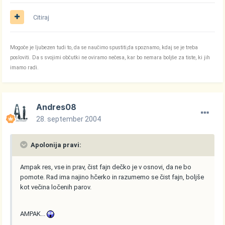
Citiraj
Mogoče je ljubezen tudi to, da se naučimo spustiti,da spoznamo, kdaj se je treba
posloviti. Da s svojimi občutki ne oviramo nečesa, kar bo nemara boljše za tiste, ki jih
imamo radi.
Andres08
28. september 2004
Apolonija pravi:
Ampak res, vse in prav, čist fajn dečko je v osnovi, da ne bo
pomote. Rad ima najino hčerko in razumemo se čist fajn, boljše
kot večina ločenih parov.
AMPAK...