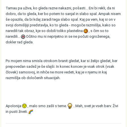
Tamau pa uživa, ko gleda razne nakazni, pošasti... Eni bi rekli, da ni
dobro, da to gleda, ker bo potem to sanjal in slabo spal. Ampak nisem
še opazila, da bi kdaj zaradi tega slabo spal. Kaj pa vem, kaj si on v
svoji domišljiji predstavlja, ko to gleda - mogoče razmišlja, kako so
naredili tak obraz, kje so dobili toliko plastelina
, s čim so to
naredili...
Očitno mu ni neprijetno in se ne počuti ogroženega,
dokler rad gleda.
Po mojem nima smisla otrokom branit gledat, kar si želijo gledat, ker
prepovedan sadež je še slajši. In konec koncev je vsak otrok (vsak
človek) samosvoj, in nihče ne more vedeti, kaj je v njemu in kaj
razmišlja ob določenih situacijah.
Apolonija
, malo smo zašli s teme.
...Mah, svet je vseh barv. Živi
in pusti živeti.