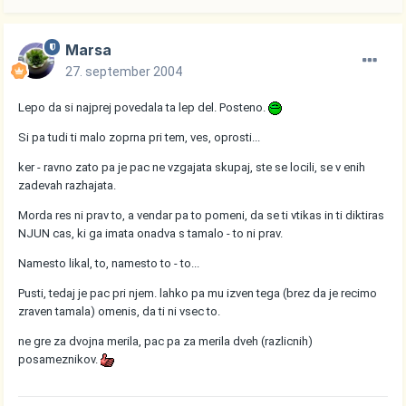
Marsa
27. september 2004
Lepo da si najprej povedala ta lep del. Posteno.
Si pa tudi ti malo zoprna pri tem, ves, oprosti...
ker - ravno zato pa je pac ne vzgajata skupaj, ste se locili, se v enih
zadevah razhajata.
Morda res ni prav to, a vendar pa to pomeni, da se ti vtikas in ti diktiras
NJUN cas, ki ga imata onadva s tamalo - to ni prav.
Namesto likal, to, namesto to - to...
Pusti, tedaj je pac pri njem. lahko pa mu izven tega (brez da je recimo
zraven tamala) omenis, da ti ni vsec to.
ne gre za dvojna merila, pac pa za merila dveh (razlicnih)
posameznikov.