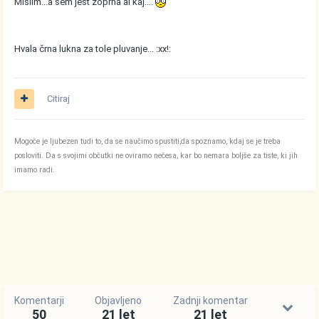
Mislim...a sem jest zoprna al kaj....
Hvala črna lukna za tole pluvanje... :xx!:
Citiraj
Mogoče je ljubezen tudi to, da se naučimo spustiti,da spoznamo, kdaj se je treba
posloviti. Da s svojimi občutki ne oviramo nečesa, kar bo nemara boljše za tiste, ki jih
imamo radi.
Komentarji
Objavljeno
Zadnji komentar
50
21 let
21 let