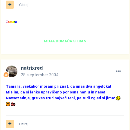
Citiraj
T
a
m
a
r
a
MOJA DOMAČA STRAN
natrixred
28. september 2004
Tamara, vsekakor moram priznat, da imaš dva angelčka!
Mislim, da si lahko upravičeno ponosna nanju in nase!
Navsezadnje, gre ves trud največ tebi, pa tudi zgled si jima!
Citiraj