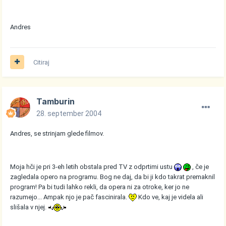
Andres
Citiraj
Tamburin
28. september 2004
Andres, se strinjam glede filmov.
Moja hči je pri 3-eh letih obstala pred TV z odprtimi ustu
, če je
zagledala opero na programu. Bog ne daj, da bi ji kdo takrat premaknil
program! Pa bi tudi lahko rekli, da opera ni za otroke, ker jo ne
razumejo... Ampak njo je pač fascinirala.
Kdo ve, kaj je videla ali
slišala v njej.