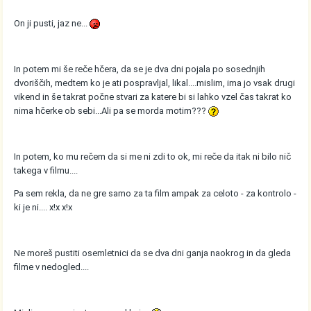
On ji pusti, jaz ne...
In potem mi še reče hčera, da se je dva dni pojala po sosednjih
dvoriščih, medtem ko je ati pospravljal, likal....mislim, ima jo vsak drugi
vikend in še takrat počne stvari za katere bi si lahko vzel čas takrat ko
nima hčerke ob sebi...Ali pa se morda motim???
In potem, ko mu rečem da si me ni zdi to ok, mi reče da itak ni bilo nič
takega v filmu....
Pa sem rekla, da ne gre samo za ta film ampak za celoto - za kontrolo -
ki je ni.... x!x x!x
Ne moreš pustiti osemletnici da se dva dni ganja naokrog in da gleda
filme v nedogled....