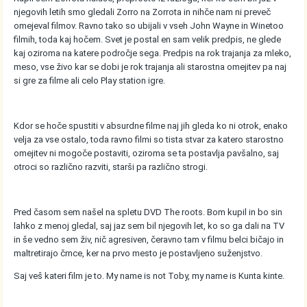
njegovih letih smo gledali Zorro na Zorrota in nihče nam ni preveč
omejeval filmov. Ravno tako so ubijali v vseh John Wayne in Winetoo
filmih, toda kaj hočem. Svet je postal en sam velik predpis, ne glede
kaj oziroma na katere področje sega. Predpis na rok trajanja za mleko,
meso, vse živo kar se dobi je rok trajanja ali starostna omejitev pa naj
si gre za filme ali celo Play station igre.
Kdor se hoče spustiti v absurdne filme naj jih gleda ko ni otrok, enako
velja za vse ostalo, toda ravno filmi so tista stvar za katero starostno
omejitev ni mogoče postaviti, oziroma se ta postavlja pavšalno, saj
otroci so različno razviti, starši pa različno strogi.
Pred časom sem našel na spletu DVD The roots. Bom kupil in bo sin
lahko z menoj gledal, saj jaz sem bil njegovih let, ko so ga dali na TV
in še vedno sem živ, nič agresiven, čeravno tam v filmu belci bičajo in
maltretirajo črnce, ker na prvo mesto je postavljeno suženjstvo.
Saj veš kateri film je to. My name is not Toby, my name is Kunta kinte.