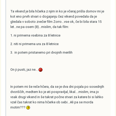
Ta vikend je bila hčerka z njim in ko je včeraj prišla domov mi je
kot eno prvih stvari o dogajanju čez vikend povedala da je
gledala v soboto zvečer film Zorro...vse ok, če bi bila stara 15
let...ne pa osem (8)...mislim, da tak film:
1. ni primerna vsebina za 8 letnice
2. niti ni primerna ura za 8 letnice
3. in potem pristanemo pri dvojnih merilih
On ji pusti, jaz ne...
In potem mi še reče hčera, da se je dva dni pojala po sosednjih
dvoriščih, medtem ko je ati pospravljal, likal....mislim, ima jo
vsak drugi vikend in še takrat počne stvari za katere bi si lahko
vzel čas takrat ko nima hčerke ob sebi...Ali pa se morda
motim???