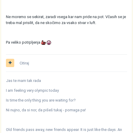
Ne moremo se sekirat, zaradi vsega kar nam pride na pot. Včasih se je
treba mal prisilit, da ne skočimo za vsako stvar v luft.
Pa veliko potrpljenja
Citiraj
Jas te mam tak rada
I am feeling very olympic today
Is time the only thing you are waiting for?
Ni nujno, da si nor, da pišeš tukaj - pomaga pa!
Old friends pass away, new friends appear. It is just like the days. An