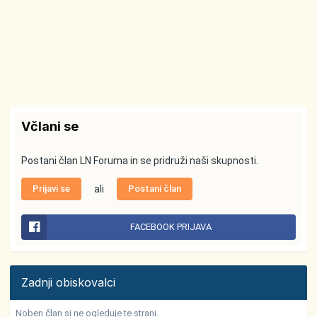
Včlani se
Postani član LN Foruma in se pridruži naši skupnosti.
Prijavi se
ali
Postani član
FACEBOOK PRIJAVA
Zadnji obiskovalci
Noben član si ne ogleduje te strani.