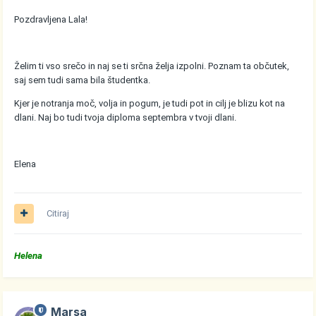
Pozdravljena Lala!
Želim ti vso srečo in naj se ti srčna želja izpolni. Poznam ta občutek,
saj sem tudi sama bila študentka.
Kjer je notranja moč, volja in pogum, je tudi pot in cilj je blizu kot na
dlani. Naj bo tudi tvoja diploma septembra v tvoji dlani.
Elena
Citiraj
Helena
Marsa