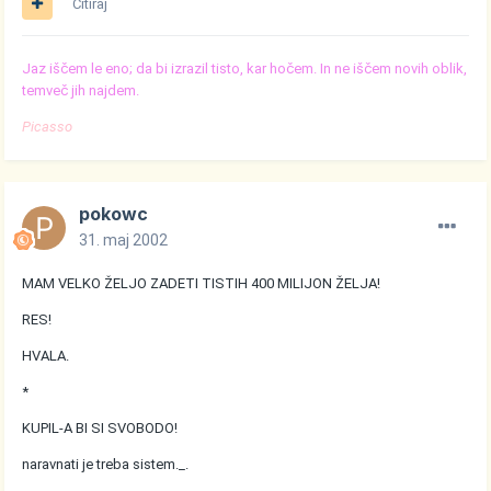
Citiraj
Jaz iščem le eno; da bi izrazil tisto, kar hočem. In ne iščem novih oblik,
temveč jih najdem.
Picasso
pokowc
31. maj 2002
MAM VELKO ŽELJO ZADETI TISTIH 400 MILIJON ŽELJA!
RES!
HVALA.
*
KUPIL-A BI SI SVOBODO!
naravnati je treba sistem._.