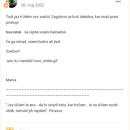
30. maj 2002
Tudi jaz ti želim vso srečo! Zagotovo je boš deležna, ker imaš pravi
pristop!
Nasvetek - na izpite vzemi Kalcedon.
Če ga nimaš, vzemi turkiz ali žad.
Srečno!!
Javi, ko narediš!
icon_smile.gif
Marsa
~~~~~~~~~~~~~~~~~~~~~~~~~~~~~~~~~~~~~~~~~~~~~
~~~~~~~~~~~~~~~~~~~~~~~~~~~~~~~~
"Jaz iščem le eno - da bi izrazil tisto, kar hočem... In ne iščem novih
oblik, temveč jih najdem".
Picasso