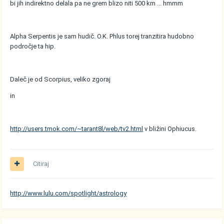
bi jih indirektno delala pa ne grem blizo niti 500 km ... hmmm
Alpha Serpentis je sam hudič. O.K. Phlus torej tranzitira hudobno
področje ta hip.
Daleč je od Scorpius, veliko zgoraj
in
http://users.tmok.com/~tarant8l/web/tv2.html
v bližini Ophiucus.
Citiraj
http://www.lulu.com/spotlight/astrology