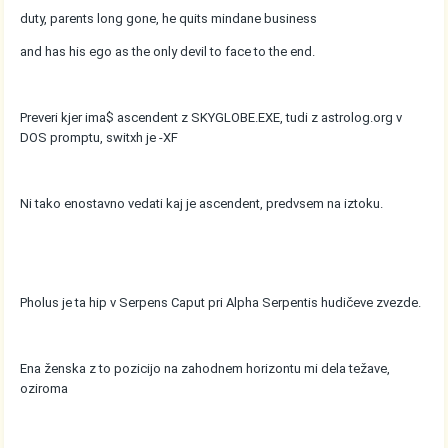
duty, parents long gone, he quits mindane business
and has his ego as the only devil to face to the end.
Preveri kjer ima$ ascendent z SKYGLOBE.EXE, tudi z astrolog.org v
DOS promptu, switxh je -XF
Ni tako enostavno vedati kaj je ascendent, predvsem na iztoku.
Pholus je ta hip v Serpens Caput pri Alpha Serpentis hudičeve zvezde.
Ena ženska z to pozicijo na zahodnem horizontu mi dela težave,
oziroma