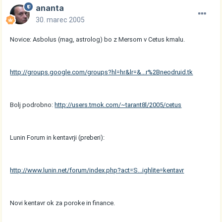
ananta
30. marec 2005
Novice: Asbolus (mag, astrolog) bo z Mersom v Cetus kmalu.
http://groups.google.com/groups?hl=hr&lr=&...r%2Bneodruid.tk
Bolj podrobno:
http://users.tmok.com/~tarant8l/2005/cetus
Lunin Forum in kentavrji (preberi):
http://www.lunin.net/forum/index.php?act=S...ighlite=kentavr
Novi kentavr ok za poroke in finance.