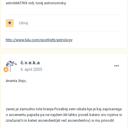
astroMATRIX vidi, torej astronomsky.
Citiraj
http://www.lulu.com/spotlight/astrology
č.v.e.k.a
6. april 2005
Ananta živjo,
zares je zamudno tole branje.Posebej sem iskala kje je kaj zapisanega
o ascenentu papeža pa ne najdem.Mi lahko poveš katero uro rojstva si
izračunal ti in kateri ascendent(ali več ascendentov) si mu prisodil.