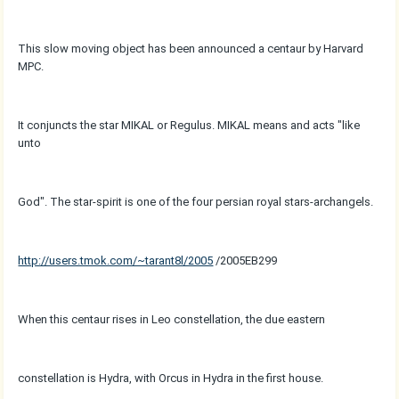
This slow moving object has been announced a centaur by Harvard
MPC.
It conjuncts the star MIKAL or Regulus. MIKAL means and acts "like
unto
God". The star-spirit is one of the four persian royal stars-archangels.
http://users.tmok.com/~tarant8l/2005
/2005EB299
When this centaur rises in Leo constellation, the due eastern
constellation is Hydra, with Orcus in Hydra in the first house.