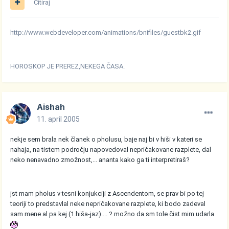
Citiraj
http://www.webdeveloper.com/animations/bnifiles/guestbk2.gif
HOROSKOP JE PREREZ,NEKEGA ČASA.
Aishah
11. april 2005
nekje sem brala nek članek o pholusu, baje naj bi v hiši v kateri se
nahaja, na tistem področju napovedoval nepričakovane razplete, dal
neko nenavadno zmožnost,... ananta kako ga ti interpretiraš?
jst mam pholus v tesni konjukciji z Ascendentom, se prav bi po tej
teoriji to predstavlal neke nepričakovane razplete, ki bodo zadeval
sam mene al pa kej (1.hiša-jaz).... ? možno da sm tole čist mim udarla