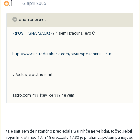
6. april 2005
ananta pravi:
<{POST_SNAPBACK}>
? nisem izraćunal evo Č
http://www.astrodatabank.com/NM/PopeJohnPaul.htm
v /cetus je očitno smrt
astro.com ??? številke ??? ne vem
tale sajt sem že natančno pregledala.Saj nihče ne ve kdaj, točno ,je bil
rojen.Enkrat med 17.in 18.uro....tale 17.30 je približna.. potem pa najdeš