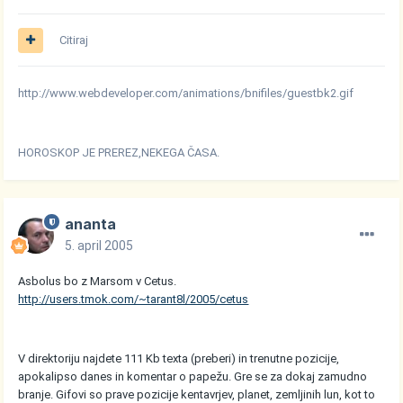
Citiraj
http://www.webdeveloper.com/animations/bnifiles/guestbk2.gif
HOROSKOP JE PREREZ,NEKEGA ČASA.
ananta
5. april 2005
Asbolus bo z Marsom v Cetus.
http://users.tmok.com/~tarant8l/2005/cetus
V direktoriju najdete 111 Kb texta (preberi) in trenutne pozicije,
apokalipso danes in komentar o papežu. Gre se za dokaj zamudno
branje. Gifovi so prave pozicije kentavrjev, planet, zemljinih lun, kot to