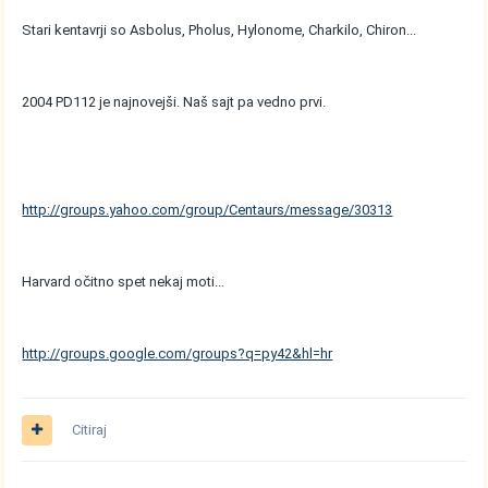
Stari kentavrji so Asbolus, Pholus, Hylonome, Charkilo, Chiron...
2004 PD112 je najnovejši. Naš sajt pa vedno prvi.
http://groups.yahoo.com/group/Centaurs/message/30313
Harvard očitno spet nekaj moti...
http://groups.google.com/groups?q=py42&hl=hr
Citiraj