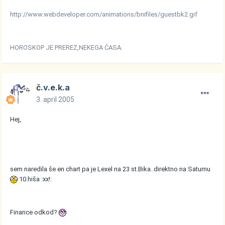
http://www.webdeveloper.com/animations/bnifiles/guestbk2.gif
HOROSKOP JE PREREZ,NEKEGA ČASA.
č.v.e.k.a
3. april 2005
Hej,
sem naredila še en chart pa je Lexel na 23 st.Bika..direktno na Saturnu
10.hiša :xx!:
Finance odkod?