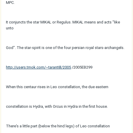
MPC.
It conjuncts the star MIKAL or Regulus. MIKAL means and acts "like
unto
God". The star-spirit is one of the four persian royal stars-archangels.
http://users.tmok.com/~tarant8l/2005
/2005EB299
When this centaur rises in Leo constellation, the due eastern
constellation is Hydra, with Orcus in Hydra in the first house.
There's a little part (below the hind legs) of Leo constellation