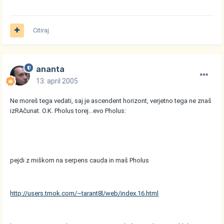
Citiraj
ananta
13. april 2005
Ne moreš tega vedati, saj je ascendent horizont, verjetno tega ne znaš
izRAčunat. O.K. Pholus torej...evo Pholus:
pejdi z miškom na serpens cauda in maš Pholus
http://users.tmok.com/~tarant8l/web/index.16.html