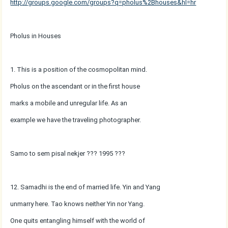
http://groups.google.com/groups?q=pholus%2Bhouses&hl=hr
Pholus in Houses
1. This is a position of the cosmopolitan mind.
Pholus on the ascendant or in the first house
marks a mobile and unregular life. As an
example we have the traveling photographer.
Samo to sem pisal nekjer ??? 1995 ???
12. Samadhi is the end of married life. Yin and Yang
unmarry here. Tao knows neither Yin nor Yang.
One quits entangling himself with the world of