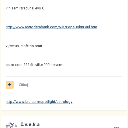
? nisem izraćunal evo Č
http://www.astrodatabank.com/NM/PopeJohnPaul.htm
v /cetus je očitno smrt
astro.com ??? številke ??? ne vem
Citiraj
http://www.lulu.com/spotlight/astrology
č.v.e.k.a