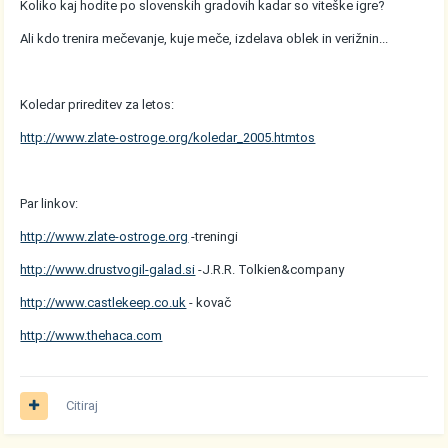
Koliko kaj hodite po slovenskih gradovih kadar so viteške igre?
Ali kdo trenira mečevanje, kuje meče, izdelava oblek in verižnin...
Koledar prireditev za letos:
http://www.zlate-ostroge.org/koledar_2005.htmtos
Par linkov:
http://www.zlate-ostroge.org
-treningi
http://www.drustvogil-galad.si
-J.R.R. Tolkien&company
http://www.castlekeep.co.uk
- kovač
http://www.thehaca.com
Citiraj