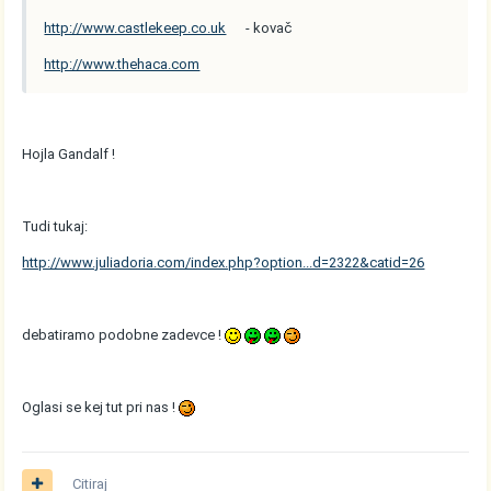
http://www.castlekeep.co.uk
- kovač
http://www.thehaca.com
Hojla Gandalf !
Tudi tukaj:
http://www.juliadoria.com/index.php?option...d=2322&catid=26
debatiramo podobne zadevce !
Oglasi se kej tut pri nas !
Citiraj