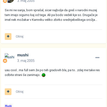
3. maj 2005
Se mi ne sanja, bom vprašal, sicer najbolje da greš v narodni muzej
tam imajo sigurno kaj od tega. Ali pa bodo vedeli kje so. Drugače je
imel nek možakar v Kamniku veliko zbirko srednjebeškega orožja...
Citiraj
mushi
3. maj 2005
uau cool.. ma full sem že po teh gradovih bla, pa to.. zdej me take res
odbite strani še zanimajo..
Citiraj
Mushi