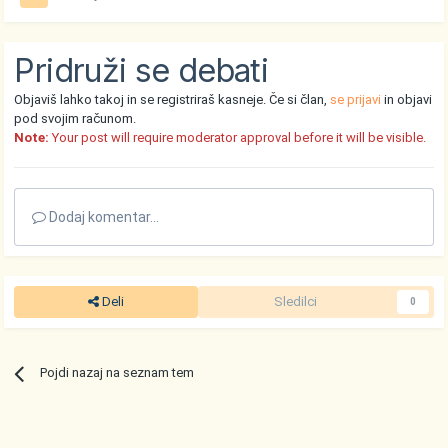
Pridruži se debati
Objaviš lahko takoj in se registriraš kasneje. Če si član,
se prijavi
in objavi
pod svojim računom.
Note:
Your post will require moderator approval before it will be visible.
Dodaj komentar...
Deli
Sledilci
0
Pojdi nazaj na seznam tem