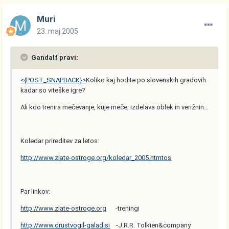
Muri
23. maj 2005
Gandalf pravi:
<{POST_SNAPBACK}>
Koliko kaj hodite po slovenskih gradovih
kadar so viteške igre?
Ali kdo trenira mečevanje, kuje meče, izdelava oblek in verižnin...
Koledar prireditev za letos:
http://www.zlate-ostroge.org/koledar_2005.htmtos
Par linkov:
http://www.zlate-ostroge.org
-treningi
http://www.drustvogil-galad.si
-J.R.R. Tolkien&company