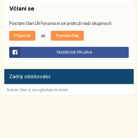
Včlani se
Postani član LN Foruma in se pridruži naši skupnosti.
Prijavi se
ali
Postani član
FACEBOOK PRIJAVA
Zadnji obiskovalci
Noben član si ne ogleduje te strani.