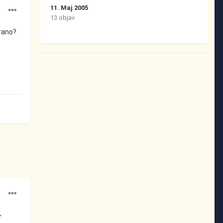
11. Maj 2005
13 objav
hrano?
>