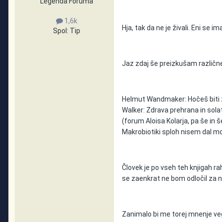
Legenda Foruma
1,6k
Hja, tak da ne je živali. Eni se 
Spol:
Tip
Jaz zdaj še preizkušam različne
Helmut Wandmaker: Hočeš biti 
Walker: Zdrava prehrana in solat
(forum Aloisa Kolarja, pa še in 
Makrobiotiki sploh nisem dal mo
Človek je po vseh teh knjigah r
se zaenkrat ne bom odločil za n
Zanimalo bi me torej mnenje veget