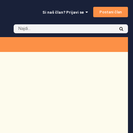
Postani član
Si naš član? Prijavi se