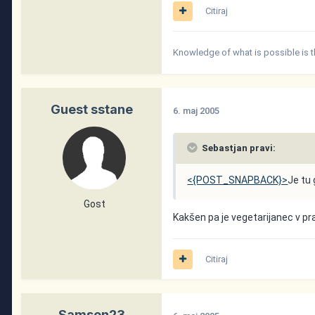
Citiraj
Knowledge of what is possible is 
Guest sstane
6. maj 2005
Sebastjan pravi:
<{POST_SNAPBACK}>
Je tu
Gost
Kakšen pa je vegetarijanec v 
Citiraj
Samson23