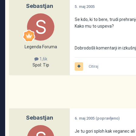
Sebastjan
5. maj 2005
Se kdo, ki to bere, trudi prehra
Kako mu to uspeva?
Legenda Foruma
Dobrodošli komentarji in izkušnj
1,6k
Spol:
Tip
Citiraj
Sebastjan
6. maj 2005
(popravljeno)
Je tu gori sploh kak veganec al