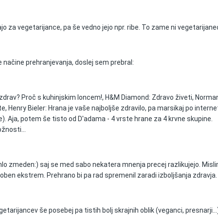
imajo za vegetarijance, pa še vedno jejo npr. ribe. To zame ni vegetarijane
 načine prehranjevanja, doslej sem prebral:
zdrav? Proč s kuhinjskim loncem!, H&M Diamond: Zdravo živeti, Norma
e, Henry Bieler: Hrana je vaše najboljše zdravilo, pa marsikaj po intern
še). Aja, potem še tisto od D'adama - 4 vrste hrane za 4 krvne skupine.
žnosti...
ahlo zmeden:) saj se med sabo nekatera mnenja precej razlikujejo. Misli
oben ekstrem. Prehrano bi pa rad spremenil zaradi izboljšanja zdravja.
arijancev še posebej pa tistih bolj skrajnih oblik (veganci, presnarji...