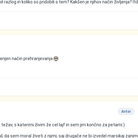
bil razlog in koliko so pridobili s tem? Kakšen je njihov način življenja? Itd
menjen način prehranjevanja
Avtor
težav, s katerimi živim že cel lajf in sem jim končno za petami:)
il, da sem moral živeti z njimi, saj drugače ne bi izvedel marsikaj zani