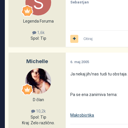
Sebastjan
Legenda Foruma
1,6k
Spol:
Tip
Citiraj
Michelle
6. maj 2005
Ja nekaj jih/nas tudi tu obstaja.
Pa se ena zanimiva tema:
D član
10,2k
Makrobiotika
Spol:
Tip
Kraj:
Zelo različno.