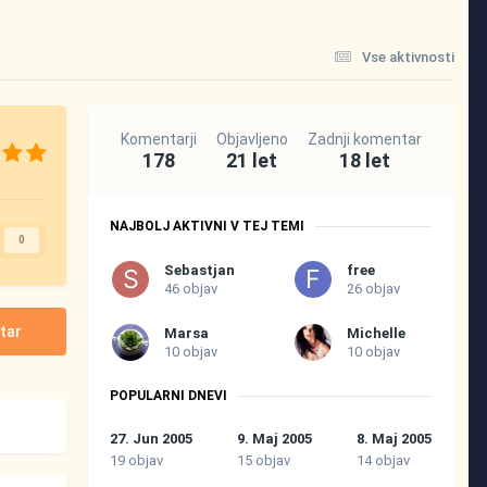
Vse aktivnosti
Komentarji
Objavljeno
Zadnji komentar
178
21 let
18 let
NAJBOLJ AKTIVNI V TEJ TEMI
0
Sebastjan
free
46 objav
26 objav
tar
Marsa
Michelle
10 objav
10 objav
POPULARNI DNEVI
27. Jun 2005
9. Maj 2005
8. Maj 2005
19 objav
15 objav
14 objav