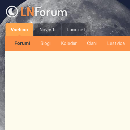
Vsebina
Novosti
Lunin.net
Forumi
Blogi
Koledar
Člani
Lestvica