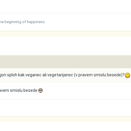
the beginning of happiness.
 gori sploh kak veganec ali vegetarijanec (v pravem smislu besede)?
pravem smislu besede