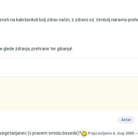
njevati na kakršenkoli bolj zdrav način, z zdravo oz. čimbolj naravno pre
e glede zdravja, prehrane ter gibanja!
Avtor
i vegetarijanec (v pravem smislu besede)?
Popravljeno
6. maj 2005
-