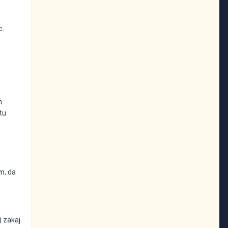
c.
n
etu
m, da
) zakaj