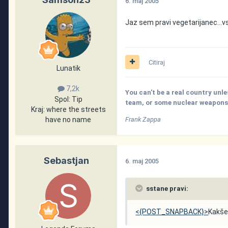
6. maj 2005
Jaz sem pravi vegetarijanec...
Citiraj
Lunatik
7,2k
You can't be a real country unle
Spol:
Tip
team, or some nuclear weapons, 
Kraj:
where the streets
have no name
Frank Zappa
Sebastjan
6. maj 2005
sstane pravi:
<{POST_SNAPBACK}>
Kakše