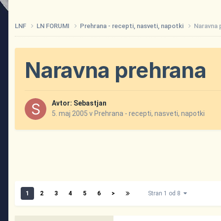
LNF
LN FORUMI
Prehrana - recepti, nasveti, napotki
Naravna 
Naravna prehrana
Avtor:
Sebastjan
5. maj 2005
v
Prehrana - recepti, nasveti, napotki
1
2
3
4
5
6
>
Stran 1 od 8