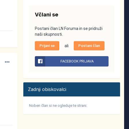
Včlani se
Postani član LN Foruma in se pridruži
naši skupnosti.
Prijavi se
ali
Postani član
FACEBOOK PRIJAVA
Zadnji obiskovalci
Noben član si ne ogleduje te strani.