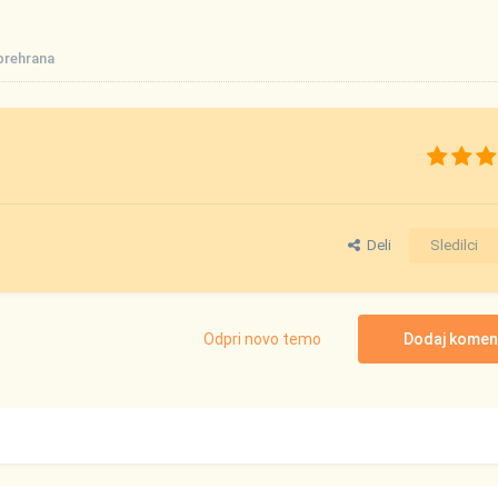
prehrana
Deli
Sledilci
Odpri novo temo
Dodaj komen