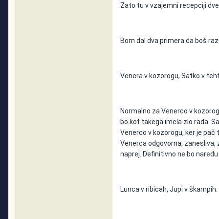
Zato tu v vzajemni recepciji dve
Bom dal dva primera da boš razu
Venera v kozorogu, Satko v teht
Normalno za Venerco v kozorogu je
bo kot takega imela zlo rada. S
Venerco v kozorogu, ker je pač t
Venerca odgovorna, zanesliva, zve
naprej. Definitivno ne bo nared
Lunca v ribicah, Jupi v škampih.