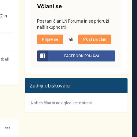
Včlani se
C)in
Postani član LN Foruma in se pridruži
naši skupnosti.
Prijavi se
ali
Postani član
FACEBOOK PRIJAVA
otball
Zadnji obiskovalci
Noben član si ne ogleduje te strani.