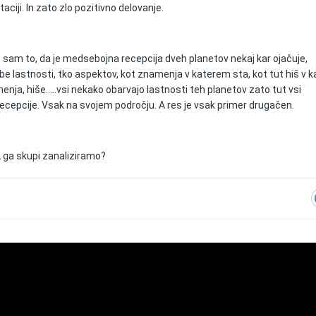
aciji. In zato zlo pozitivno delovanje.
 sam to, da je medsebojna recepcija dveh planetov nekaj kar ojačuje,
abe lastnosti, tko aspektov, kot znamenja v katerem sta, kot tut hiš v k
menja, hiše.....vsi nekako obarvajo lastnosti teh planetov zato tut vsi
recepcije. Vsak na svojem področju. A res je vsak primer drugačen.
 ga skupi zanaliziramo?