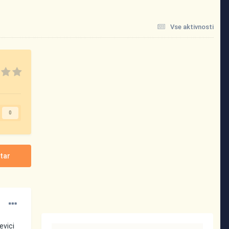
Vse aktivnosti
0
tar
evici