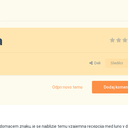
a
Deli
Sledilci
Odpri novo temo
Dodaj komen
omacem znaku, je se najblizje temu vzajemna recepcija med luno v d