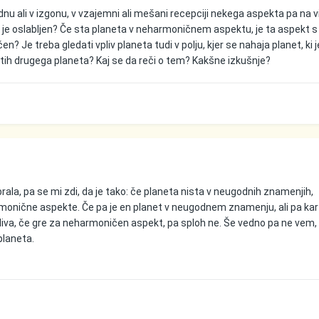
dnu ali v izgonu, v vzajemni ali mešani recepciji nekega aspekta pa na viš
a je oslabljen? Če sta planeta v neharmoničnem aspektu, je ta aspekt s
 Je treba gledati vpliv planeta tudi v polju, kjer se nahaja planet, ki j
pektih drugega planeta? Kaj se da reči o tem? Kakšne izkušnje?
ala, pa se mi zdi, da je tako: če planeta nista v neugodnih znamenjih,
monične aspekte. Če pa je en planet v neugodnem znamenju, ali pa kar
iva, če gre za neharmoničen aspekt, pa sploh ne. Še vedno pa ne vem, 
planeta.