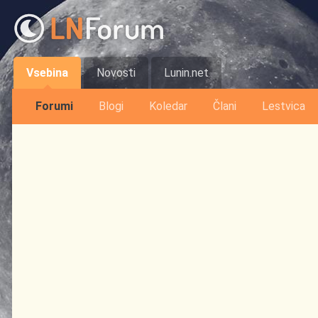
Vsebina
Novosti
Lunin.net
Forumi
Blogi
Koledar
Člani
Lestvica