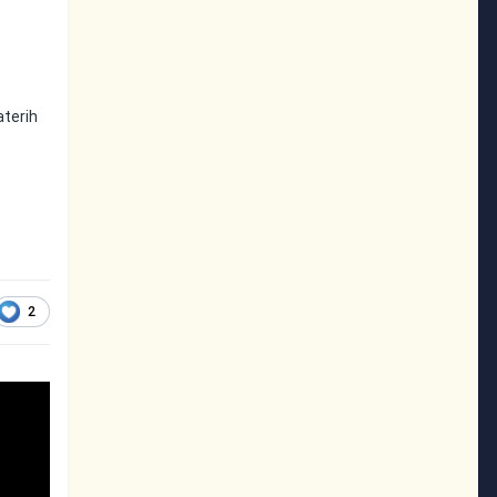
aterih
2