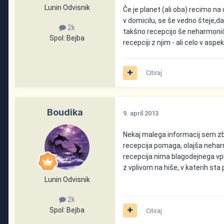
Lunin Odvisnik
Če je planet (ali oba) recimo na 
v domicilu, se še vedno šteje,d
2k
takšno recepcijo še neharmoničen?
Spol:
Bejba
recepciji z njim - ali celo v as
Citiraj
Boudika
9. april 2013
Nekaj malega informacij sem zbr
recepcija pomaga, olajša nehar
recepcija nima blagodejnega vpl
z vplivom na hiše, v katerih sta 
Lunin Odvisnik
2k
Spol:
Bejba
Citiraj