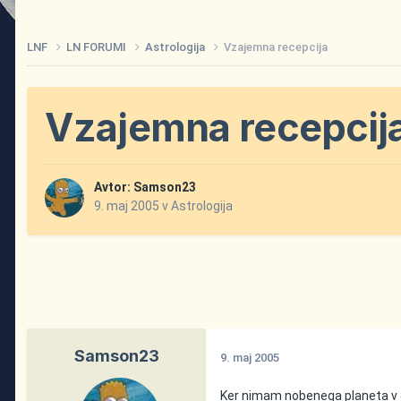
LNF
LN FORUMI
Astrologija
Vzajemna recepcija
Vzajemna recepcij
Avtor:
Samson23
9. maj 2005
v
Astrologija
Samson23
9. maj 2005
Ker nimam nobenega planeta v d