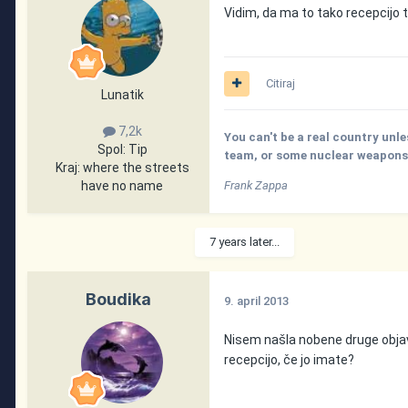
Vidim, da ma to tako recepcijo 
Citiraj
Lunatik
7,2k
You can't be a real country unle
Spol:
Tip
team, or some nuclear weapons, 
Kraj:
where the streets
have no name
Frank Zappa
7 years later...
Boudika
9. april 2013
Nisem našla nobene druge objav
recepcijo, če jo imate?