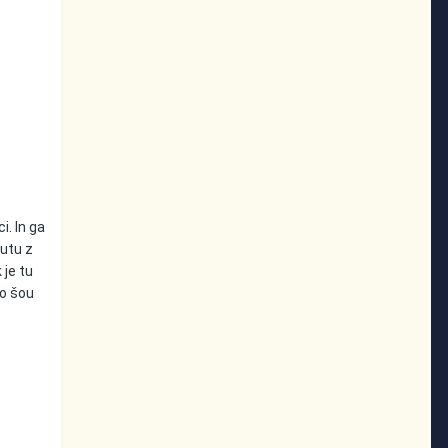
i. In ga
čutu z
 je tu
bo šou