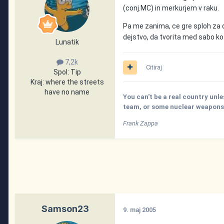
(conj.MC) in merkurjem v raku.
Pa me zanima, ce gre sploh za d
dejstvo, da tvorita med sabo ko
Lunatik
7,2k
Citiraj
Spol:
Tip
Kraj:
where the streets
have no name
You can't be a real country unle
team, or some nuclear weapons, 
Frank Zappa
Samson23
9. maj 2005