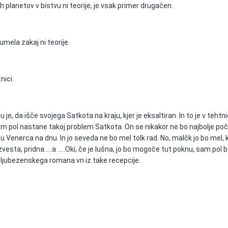
h planetov v bistvu ni teorije, je vsak primer drugačen.
mela zakaj ni teorije.
nici.
, da išče svojega Satkota na kraju, kjer je eksaltiran. In to je v tehtnic
am pol nastane takoj problem Satkota. On se nikakor ne bo najbolje po
u Venerca na dnu. In jo seveda ne bo mel tolk rad. No, malčk jo bo mel, k
sta, pridna.....a .....Oki, če je lušna, jo bo mogoče tut poknu, sam pol 
u ljubezenskega romana vn iz take recepcije.