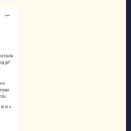
ostavla
og.gif
vom
erjajo
ilu.
ki ni v