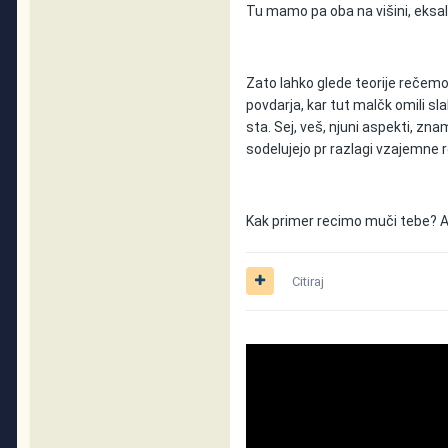
Tu mamo pa oba na višini, eksalt
Zato lahko glede teorije rečemo
povdarja, kar tut malčk omili sl
sta. Sej, veš, njuni aspekti, zna
sodelujejo pr razlagi vzajemne 
Kak primer recimo muči tebe? A
Citiraj