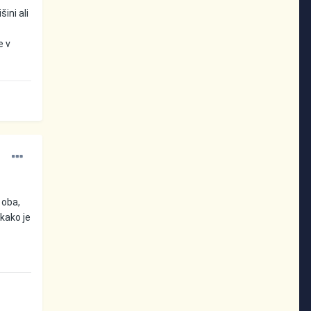
ini ali
e v
 oba,
kako je