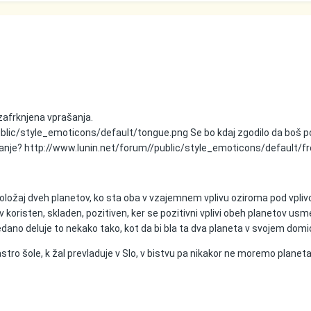
 zafrknjena vprašanja.
ublic/style_emoticons/default/tongue.png
Se bo kdaj zgodilo da boš p
šanje?
http://www.lunin.net/forum//public/style_emoticons/default/fr
položaj dveh planetov, ko sta oba v vzajemnem vplivu oziroma pod vpli
liv koristen, skladen, pozitiven, ker se pozitivni vplivi obeh planetov usm
dano deluje to nekako tako, kot da bi bla ta dva planeta v svojem domic
stro šole, k žal prevladuje v Slo, v bistvu pa nikakor ne moremo planeta 