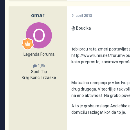
omar
9. april 2013
@ Boudika
tebi prou rata zmeri postavljat
Legenda Foruma
http://www.lunin.net/forum//p
kako preprosto, zanimivo vpra
1,8k
Spol:
Tip
Kraj:
Konc Tržaške
Mutualna recepcija je v bistvu 
drug drugega. V teoriji je tak vp
na eno aktivnost. Na grobo pove
A to je groba razlaga Angleške a
domicilu razlagat kot da to je.