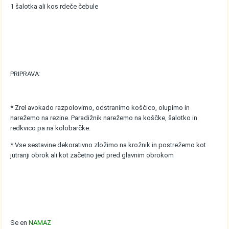
1 šalotka ali kos rdeče čebule
PRIPRAVA:
* Zrel avokado razpolovimo, odstranimo koščico, olupimo in
narežemo na rezine. Paradižnik narežemo na koščke, šalotko in
redkvico pa na kolobarčke.
* Vse sestavine dekorativno zložimo na krožnik in postrežemo kot
jutranji obrok ali kot začetno jed pred glavnim obrokom
Se en
NAMAZ