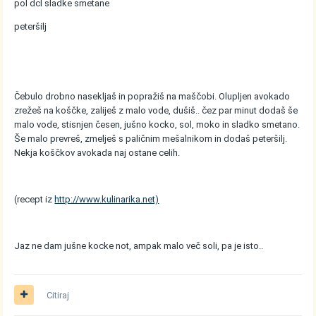
pol dcl sladke smetane
peteršilj
Čebulo drobno nasekljaš in popražiš na maščobi. Olupljen avokado
zrežeš na koščke, zaliješ z malo vode, dušiš.. čez par minut dodaš še
malo vode, stisnjen česen, jušno kocko, sol, moko in sladko smetano.
Še malo prevreš, zmelješ s paličnim mešalnikom in dodaš peteršilj.
Nekja koščkov avokada naj ostane celih.
(recept iz
http://www.kulinarika.net)
Jaz ne dam jušne kocke not, ampak malo več soli, pa je isto..
Citiraj