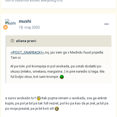
fish is mute-fish knows everything-G.B.
mushi
18. maj 2005
aliana pravi:
<{POST_SNAPBACK}>
Joj, jaz sem ga v Madridu fuuul pojedla.
Tam si
Al pa tole: pol krompirja in pol avokada, pa ostali dodatki po
okusu (mleko, smetana, margarina..) in pire naredis iz tega. Ma
ful boljsi okus, kot sam krompir
a surov avokado to?
Itak pojma nimam o avokadu, sva ga enkrat
kupla, pa pol je bil pa tak full nezrel, pol ko pa kao da je zrel, je bil pa
po moje prezrel, pa je bil koš sit!