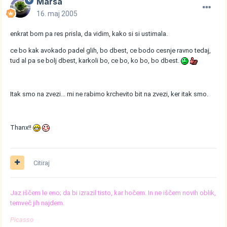
Marsa
16. maj 2005
enkrat bom pa res prisla, da vidim, kako si si ustimala.
ce bo kak avokado padel glih, bo dbest, ce bodo cesnje ravno tedaj,
tud al pa se bolj dbest, karkoli bo, ce bo, ko bo, bo dbest.
Itak smo na zvezi... mi ne rabimo krchevito bit na zvezi, ker itak smo.
Thanx!!
Citiraj
Jaz iščem le eno; da bi izrazil tisto, kar hočem. In ne iščem novih oblik,
temveč jih najdem.
Picasso