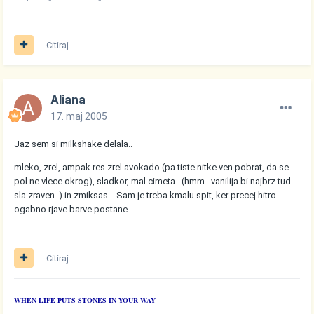
Citiraj
Aliana
17. maj 2005
Jaz sem si milkshake delala..
mleko, zrel, ampak res zrel avokado (pa tiste nitke ven pobrat, da se
pol ne vlece okrog), sladkor, mal cimeta.. (hmm.. vanilija bi najbrz tud
sla zraven..) in zmiksas... Sam je treba kmalu spit, ker precej hitro
ogabno rjave barve postane..
Citiraj
WHEN LIFE PUTS STONES IN YOUR WAY