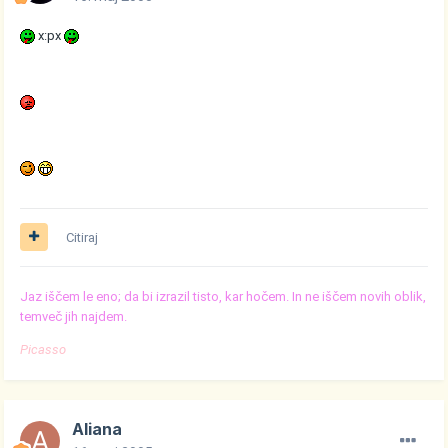
x:px
Citiraj
Jaz iščem le eno; da bi izrazil tisto, kar hočem. In ne iščem novih oblik,
temveč jih najdem.
Picasso
Aliana