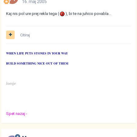
16. maj 2005
Kaj nis pol ure prej rekla tega (
), bi te na juhico povabla...
Citiraj
WHEN LIFE PUTS STONES IN YOUR WAY
BUILD SOMETHING NICE OUT OF THEM
loesje
Spet nazaj -