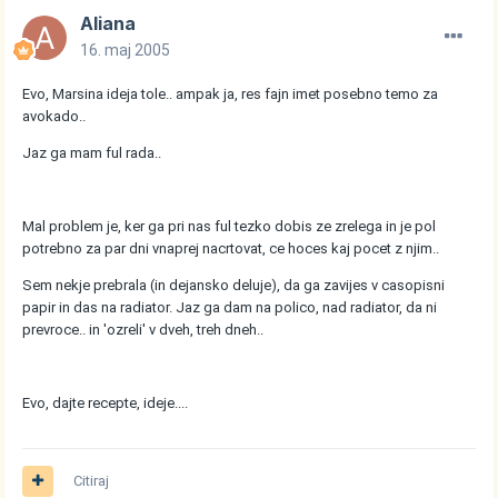
Aliana
16. maj 2005
Evo, Marsina ideja tole.. ampak ja, res fajn imet posebno temo za
avokado..
Jaz ga mam ful rada..
Mal problem je, ker ga pri nas ful tezko dobis ze zrelega in je pol
potrebno za par dni vnaprej nacrtovat, ce hoces kaj pocet z njim..
Sem nekje prebrala (in dejansko deluje), da ga zavijes v casopisni
papir in das na radiator. Jaz ga dam na polico, nad radiator, da ni
prevroce.. in 'ozreli' v dveh, treh dneh..
Evo, dajte recepte, ideje....
Citiraj