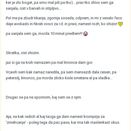
ker je zlo bogat, pa smo mal pili pa tko)... prav tko zhivo sem ga
sanjala, cist v barvah in otipljivo...
Pol me pa zbudi trkanje, zgornja soseda, odprem, in mi z veselo faco
daje avokado in hkrati vosci za r.d. in pravi, namest rozh, ko shizis!
pa sanjala sem ga, morda 10 minut predtem!!!
Skratka, cist shizim.
jaz si ga na kruh namazem pa mal limonce dam gor.
Vcasih sem kak namaz naredila, pa sem mensezdi dala cesen, pa
petersilj, limonco, pa morda zlicko kisle smetane al pa sladke...
Drugac se pa ne spomnim, kaj sem se z njim.
Aja, na kak radich al kaj tacga ga dam namest krompirja za
'zmehcanje' - poleg tega da pac pase, kar ima tak maslenkast okus.