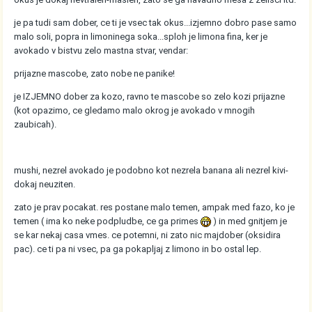
je pa tudi sam dober, ce ti je vsec tak okus...izjemno dobro pase samo
malo soli, popra in limoninega soka...sploh je limona fina, ker je
avokado v bistvu zelo mastna stvar, vendar:
prijazne mascobe, zato nobe ne panike!
je IZJEMNO dober za kozo, ravno te mascobe so zelo kozi prijazne
(kot opazimo, ce gledamo malo okrog je avokado v mnogih
zaubicah).
mushi, nezrel avokado je podobno kot nezrela banana ali nezrel kivi-
dokaj neuziten.
zato je prav pocakat. res postane malo temen, ampak med fazo, ko je
temen ( ima ko neke podpludbe, ce ga primes
) in med gnitjem je
se kar nekaj casa vmes. ce potemni, ni zato nic majdober (oksidira
pac). ce ti pa ni vsec, pa ga pokapljaj z limono in bo ostal lep.