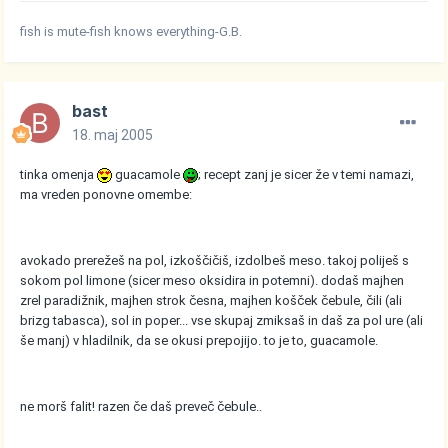
fish is mute-fish knows everything-G.B.
bast
18. maj 2005
tinka omenja
guacamole
; recept zanj je sicer že v temi namazi,
ma vreden ponovne omembe:
avokado prerežeš na pol, izkoščičiš, izdolbeš meso. takoj poliješ s
sokom pol limone (sicer meso oksidira in potemni). dodaš majhen
zrel paradižnik, majhen strok česna, majhen košček čebule, čili (ali
brizg tabasca), sol in poper... vse skupaj zmiksaš in daš za pol ure (ali
še manj) v hladilnik, da se okusi prepojijo. to je to, guacamole.
ne morš falit! razen če daš preveč čebule..