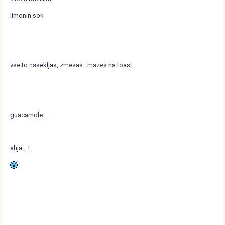
limonin sok
vse to nasekljas, zmesas...mazes na toast.
guacamole....
ahja....!