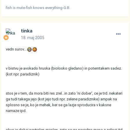
fish is mute-fish knows everything-G.B.
tinka
18. maj 2005
vedn surov...
v bistvu je avokado hruska (biolosko gledano) in potemtakem sadez.
(kot npr. paradiznik)
stos je v tem, da mora biti res zrel...in zato 'ni dober', ce je trd. nekateri
ga tudi takega jejo (kot jejo tudi npr. zelene paradiznike) ampak na
splosno se je, ko je mehek, ker se ga lazje sproducira v kaksne
namaze ipd.
okus je dokaj nevtralen-maslen, zato se ga navadno mesa z zelisci itd.