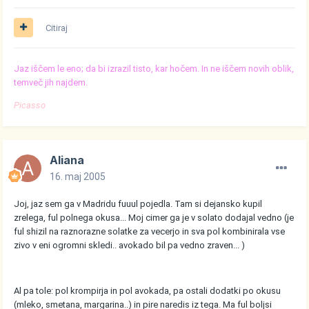
Citiraj
Jaz iščem le eno; da bi izrazil tisto, kar hočem. In ne iščem novih oblik,
temveč jih najdem.
Picasso
Aliana
16. maj 2005
Joj, jaz sem ga v Madridu fuuul pojedla. Tam si dejansko kupil
zrelega, ful polnega okusa... Moj cimer ga je v solato dodajal vedno (je
ful shizil na raznorazne solatke za vecerjo in sva pol kombinirala vse
zivo v eni ogromni skledi.. avokado bil pa vedno zraven... )
Al pa tole: pol krompirja in pol avokada, pa ostali dodatki po okusu
(mleko, smetana, margarina..) in pire naredis iz tega. Ma ful boljsi