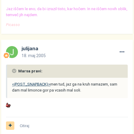
Jaz iščem le eno; da bi izrazil tisto, kar hočem. In ne iščem novih oblik,
temveč jih najdem.
Picasso
julijana
18. maj 2005
Marsa pravi:
<{POST_SNAPBACK}>
men tud, jaz ga na kruh namazem, sam
dam mal limonce gor pa vcasih mal soli.
Citiraj