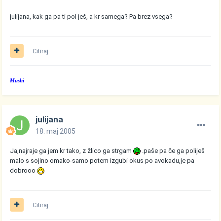
julijana, kak ga pa ti pol ješ, a kr samega? Pa brez vsega?
Citiraj
Mushi
julijana
18. maj 2005
Ja,najraje ga jem kr tako, z žlico ga strgam
.paše pa če ga poliješ
malo s sojino omako-samo potem izgubi okus po avokadu,je pa
dobrooo
Citiraj