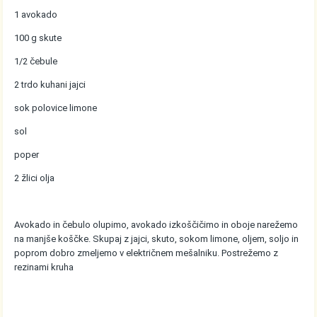
1 avokado
100 g skute
1/2 čebule
2 trdo kuhani jajci
sok polovice limone
sol
poper
2 žlici olja
Avokado in čebulo olupimo, avokado izkoščičimo in oboje narežemo
na manjše koščke. Skupaj z jajci, skuto, sokom limone, oljem, soljo in
poprom dobro zmeljemo v električnem mešalniku. Postrežemo z
rezinami kruha