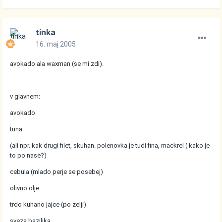
tinka
16. maj 2005
avokado ala waxman (se mi zdi).
v glavnem:
avokado
tuna
(ali npr. kak drugi filet, skuhan. polenovka je tudi fina, mackrel ( kako je
to po nase?)
cebula (mlado perje se posebej)
olivno olje
trdo kuhano jajce (po zelji)
sveza bazilika