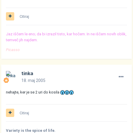
Citiraj
Jaz iščem le eno; da bi izrazil tisto, kar hočem. In ne iščem novih oblik,
temveč jih najdem.
Picasso
tinka
18. maj 2005
nehajte, ker je se 2 uri do kosila
Citiraj
Variety is the spice of life.