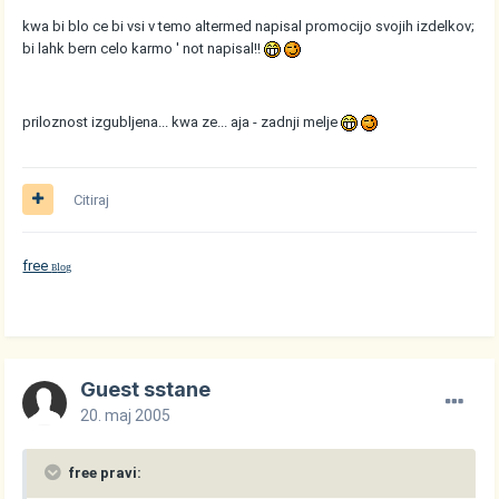
kwa bi blo ce bi vsi v temo altermed napisal promocijo svojih izdelkov;
bi lahk bern celo karmo ' not napisal!!
priloznost izgubljena... kwa ze... aja - zadnji melje
Citiraj
free
log
B
Guest sstane
20. maj 2005
free pravi: