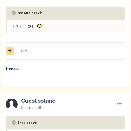
sstane pravi:
Nekaj drugega
Citiraj
free
log
B
Guest sstane
22. maj 2005
free pravi: