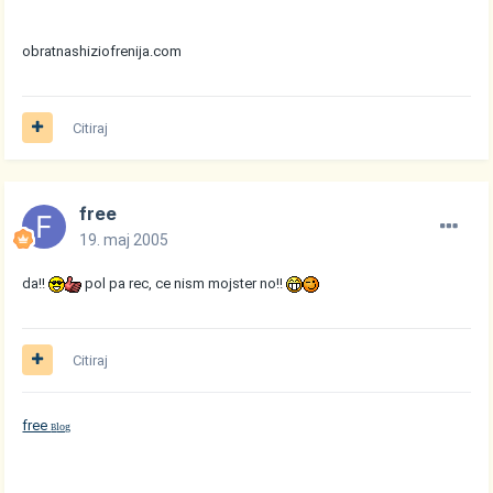
obratnashiziofrenija.com
Citiraj
free
19. maj 2005
da!!
pol pa rec, ce nism mojster no!!
Citiraj
free
log
B