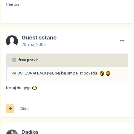
free
log
B
Guest sstane
20. maj 2005
free pravi:
<{POST_SNAPBACK}>
ja, sej kaj sm pa jst povedu.
Nekaj drugega
Citiraj
Dadika