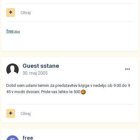
Citiraj
free
log
B
Guest sstane
30. maj 2005
Dobil sem udarni termin za predstavitev knjige v nedeljo ob 9 00 do 9
45 v modri dvorani. Pride vas lahko le 500
Citiraj
free