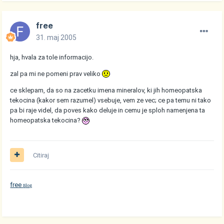
free
31. maj 2005
hja, hvala za tole informacijo.
zal pa mi ne pomeni prav veliko
ce sklepam, da so na zacetku imena mineralov, ki jih homeopatska
tekocina (kakor sem razumel) vsebuje, vem ze vec; ce pa temu ni tako
pa bi raje videl, da poves kako deluje in cemu je sploh namenjena ta
homeopatska tekocina?
Citiraj
free
log
B