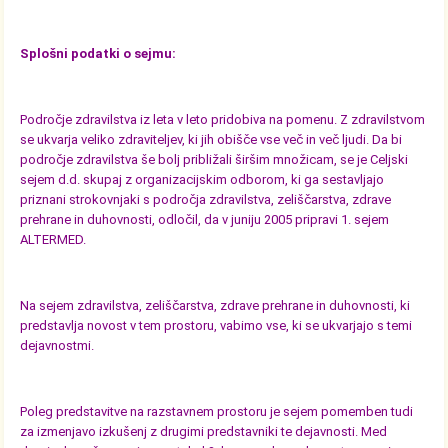
Splošni podatki o sejmu:
Področje zdravilstva iz leta v leto pridobiva na pomenu. Z zdravilstvom
se ukvarja veliko zdraviteljev, ki jih obišče vse več in več ljudi. Da bi
področje zdravilstva še bolj približali širšim množicam, se je Celjski
sejem d.d. skupaj z organizacijskim odborom, ki ga sestavljajo
priznani strokovnjaki s področja zdravilstva, zeliščarstva, zdrave
prehrane in duhovnosti, odločil, da v juniju 2005 pripravi 1. sejem
ALTERMED.
Na sejem zdravilstva, zeliščarstva, zdrave prehrane in duhovnosti, ki
predstavlja novost v tem prostoru, vabimo vse, ki se ukvarjajo s temi
dejavnostmi.
Poleg predstavitve na razstavnem prostoru je sejem pomemben tudi
za izmenjavo izkušenj z drugimi predstavniki te dejavnosti. Med