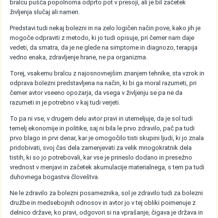
bralcu pušča popolnoma odprto pot v presoji, ali je bil začetek
življenja slučaj ali namen.
Predstavi tudi nekaj bolezni in na zelo logičen način pove, kako jih je
mogoče odpraviti z metodo, ki jo tudi opisuje, pri čemer nam daje
vedeti, da smatra, da je ne glede na simptome in diagnozo, terapija
vedno enaka, zdravljenje hrane, ne pa organizma.
Torej, vsakemu bralcu z najosnovnejšim znanjem tehnike, sta vzrok in
odprava bolezni predstavljena na način, ki bi ga moral razumeti, pri
čemer avtor vseeno opozarja, da vsega v življenju se pa ne da
razumeti in je potrebno v kaj tudi verjeti.
To pa ni vse, v drugem delu avtor pravi in utemeljuje, da je sol tudi
temelj ekonomije in politike, saj ni bila le prvo zdravilo, pač pa tudi
prvo blago in prvi denar, kar je omogočilo tisti skupini ljudi, ki jo znala
pridobivati, svoj čas dela zamenjevati za velik mnogokratnik dela
tistih, ki so jo potrebovali, kar vse je prineslo dodano in presežno
vrednost v menjavi in začetek akumulacije materialnega, s tem pa tudi
duhovnega bogastva človeštva.
Ne le zdravilo za bolezni posameznika, sol je zdravilo tudi za bolezni
družbe in medsebojnih odnosov in avtor jo v tej obliki poimenuje z
delnico države, ko pravi, odgovori si na vprašanje, čigava je država in