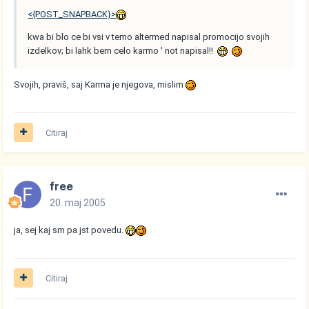
<{POST_SNAPBACK}>
kwa bi blo ce bi vsi v temo altermed napisal promocijo svojih
izdelkov; bi lahk bern celo karmo ' not napisal!!
Svojih, praviš, saj Karma je njegova, mislim
Citiraj
free
20. maj 2005
ja, sej kaj sm pa jst povedu.
Citiraj