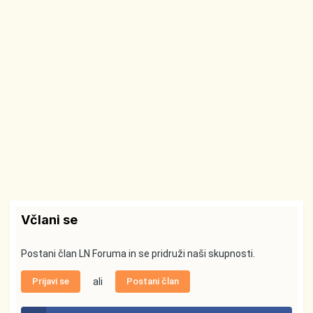
Včlani se
Postani član LN Foruma in se pridruži naši skupnosti.
Prijavi se
ali
Postani član