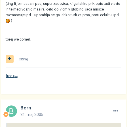
(ting-li je masazni pas, super zadevica, ki ga lahko priklopis tudi v avtu
in te med voznjo masira, celo do 7 cm v globino, jaca misice,
razmascuje ipd... uporablja se ga lahko tudi za prsa, proti celulitu, ipd..
)
torej welcome!!
Citiraj
free
log
B
Bern
31. maj 2005