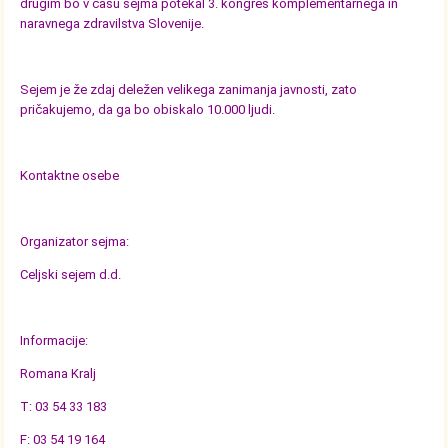
drugim bo v času sejma potekal 3. kongres komplementarnega in
naravnega zdravilstva Slovenije.
Sejem je že zdaj deležen velikega zanimanja javnosti, zato
pričakujemo, da ga bo obiskalo 10.000 ljudi.
Kontaktne osebe
Organizator sejma:
Celjski sejem d.d.
Informacije:
Romana Kralj
T: 03 54 33 183
F: 03 54 19 164