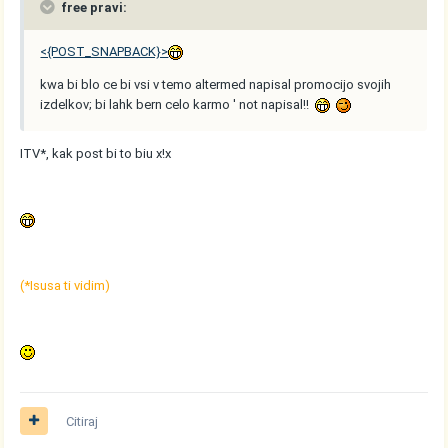
free pravi:
<{POST_SNAPBACK}>
kwa bi blo ce bi vsi v temo altermed napisal promocijo svojih
izdelkov; bi lahk bern celo karmo ' not napisal!!
ITV*, kak post bi to biu x!x
(*Isusa ti vidim)
Citiraj