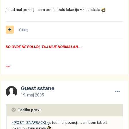
js tud mal poznej....sam bom tabolš lokacijo v kinu iskala
Citiraj
KO OVDE NE POLUDI, TAJ NIJE NORMALAN....
Bora
Guest sstane
19. maj 2005
Todika pravi:
<{POST_SNAPBACK}>
js tud mal poznej....sam bom tabolš
lokacijo v kinu iskala