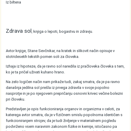
Iz biltena
Zdrava sol
, knjiga o lepoti, bogastvu in zdravju.
Avtor knjige, Stane Sevčnikar, na kratek in slikovit način opisuje v
stotridesetih tekstih pomen soli za človeka.
Izhaja iz hipoteze, da je ravno sol naredila iz pračloveka človeka s tem,
ko je ta pričel uživati kuhano hrano.
Na zelo logičen način nam prikaže tudi, zakaj smatra, da je pa ravno
današnja jedilna sol prešla iz prvega zdravila v svoje popolno
nasprotje in je po njegovem prepričanju osnovni krivec večine bolezni
pri človeku.
Predstavljen je opis funkcioniranja organov in organizma v celoti, za
katerega avtor smatra, da je v fizičnem smislu popolnoma identičen s
funkcioniranjem strojev, da je tudi življenje v materialnem pogledu
podvrženo vsem naravnim zakonom fizike in kemije, istočasno pa