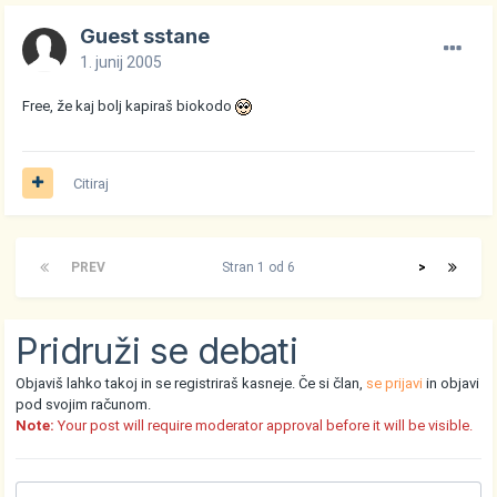
Guest sstane
1. junij 2005
Free, že kaj bolj kapiraš biokodo
Citiraj
PREV
Stran 1 od 6
>
Pridruži se debati
Objaviš lahko takoj in se registriraš kasneje. Če si član,
se prijavi
in objavi
pod svojim računom.
Note:
Your post will require moderator approval before it will be visible.