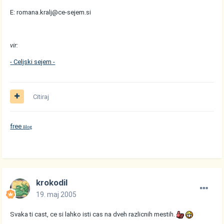
E: romana.kralj@ce-sejem.si
vir:
- Celjski sejem -
Citiraj
free
log
B
krokodil
19. maj 2005
Svaka ti cast, ce si lahko isti cas na dveh razlicnih mestih.