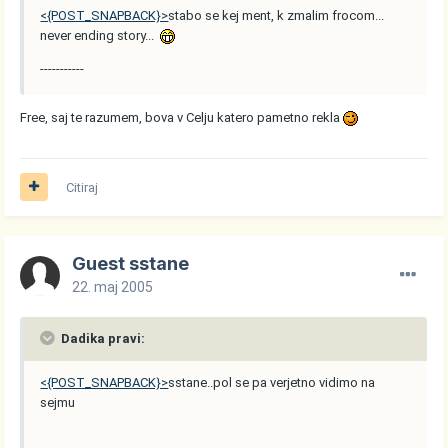
<{POST_SNAPBACK}>
stabo se kej ment, k zmalim frocom...
never ending story...
-----------
Free, saj te razumem, bova v Celju katero pametno rekla
Citiraj
Guest sstane
22. maj 2005
Dadika pravi:
<{POST_SNAPBACK}>
sstane..pol se pa verjetno vidimo na
sejmu