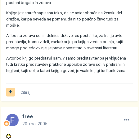
postani bogata in zdrava.
Knjiga je namreč napisana tako, da se avtor obrača na ženski del
družbe, kar pa seveda ne pomeni, da ni to poučno čtivo tudi za
moške.
Ali bosta zdrava sol in delnica države res postali to, za kar ju avtor
predstavlja, bomo videli, vsekakor je pa knjiga vredna branja, kajti
mnogo pogledov v njej je prava novost tudi v svetovni literaturi.
Avtor bo knjigo predstavil sam, v samo predstavitev pa je vključena
tudi kratka predstavitev praktične uporabe zdrave soli v prehrani in
higijeni, kajti sol, o kateri knjiga govori, je vsaki knjigi tudi priložena.
Citiraj
free
20. maj 2005