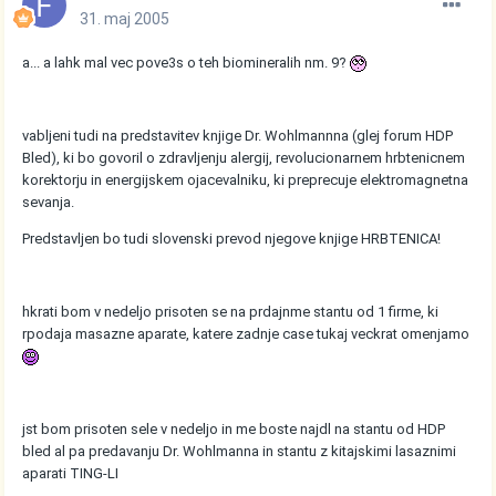
31. maj 2005
a... a lahk mal vec pove3s o teh biomineralih nm. 9?
vabljeni tudi na predstavitev knjige Dr. Wohlmannna (glej forum HDP
Bled), ki bo govoril o zdravljenju alergij, revolucionarnem hrbtenicnem
korektorju in energijskem ojacevalniku, ki preprecuje elektromagnetna
sevanja.
Predstavljen bo tudi slovenski prevod njegove knjige HRBTENICA!
hkrati bom v nedeljo prisoten se na prdajnme stantu od 1 firme, ki
rpodaja masazne aparate, katere zadnje case tukaj veckrat omenjamo
jst bom prisoten sele v nedeljo in me boste najdl na stantu od HDP
bled al pa predavanju Dr. Wohlmanna in stantu z kitajskimi lasaznimi
aparati TING-LI