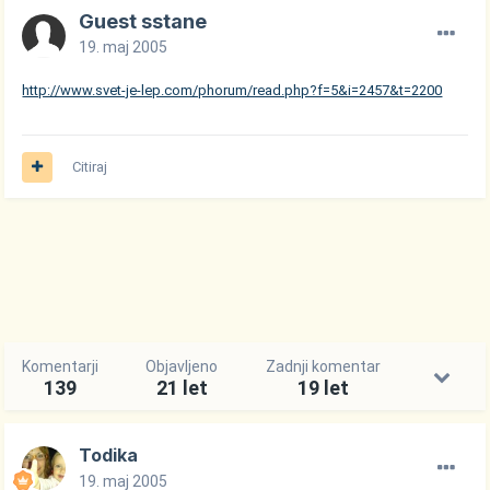
Guest sstane
19. maj 2005
http://www.svet-je-lep.com/phorum/read.php?f=5&i=2457&t=2200
Citiraj
Komentarji
Objavljeno
Zadnji komentar
139
21 let
19 let
Todika
19. maj 2005