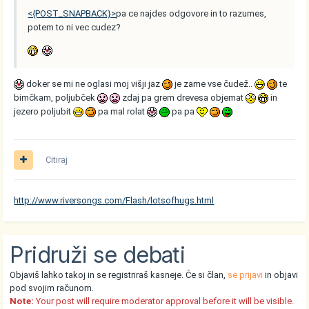
<{POST_SNAPBACK}>
pa ce najdes odgovore in to razumes,
potem to ni vec cudez?
doker se mi ne oglasi moj višji jaz
je zame vse čudež..
te
bimčkam, poljubček
zdaj pa grem drevesa objemat
in
jezero poljubit
pa mal rolat
pa pa
Citiraj
http://www.riversongs.com/Flash/lotsofhugs.html
Pridruži se debati
Objaviš lahko takoj in se registriraš kasneje. Če si član,
se prijavi
in objavi
pod svojim računom.
Note:
Your post will require moderator approval before it will be visible.