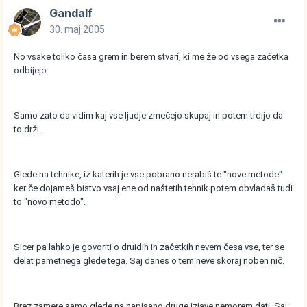
Gandalf
30. maj 2005
No vsake toliko časa grem in berem stvari, ki me že od vsega začetka
odbijejo.
Samo zato da vidim kaj vse ljudje zmečejo skupaj in potem trdijo da
to drži.
Glede na tehnike, iz katerih je vse pobrano nerabiš te "nove metode"
ker če dojameš bistvo vsaj ene od naštetih tehnik potem obvladaš tudi
to "novo metodo".
Sicer pa lahko je govoriti o druidih in začetkih nevem česa vse, ter se
delat pametnega glede tega. Saj danes o tem neve skoraj noben nič.
Brez zamere samo glede na napisano druge izjave nemorem dati. Saj