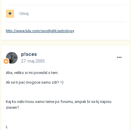
Citiraj
http://www.lulu.com/spotlight/astrology
p!sces
27. maj 2005
Aha, veliko si mi povedal s tem.
Ali se ti pac mogoce samo zdi? =)
Kaj ko nebi trosu samo teme po forumu, ampak bi se kj napisu
zraven?
L.