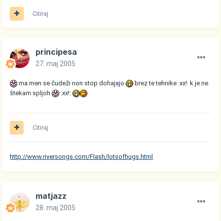
Citiraj
principesa
27. maj 2005
ma men se čudeži non stop dohajajo
brez te tehnike :xx!: k je ne
štekam spljoh
:xx!:
Citiraj
http://www.riversongs.com/Flash/lotsofhugs.html
matjazz
28. maj 2005