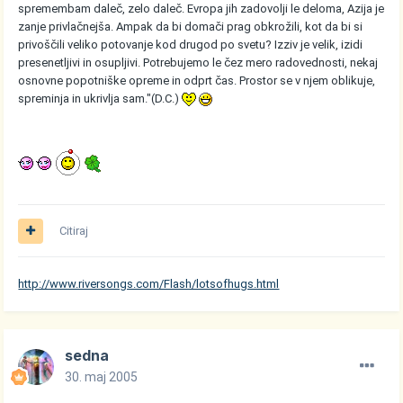
spremembam daleč, zelo daleč. Evropa jih zadovolji le deloma, Azija je
zanje privlačnejša. Ampak da bi domači prag obkrožili, kot da bi si
privoščili veliko potovanje kod drugod po svetu? Izziv je velik, izidi
presenetljivi in osupljivi. Potrebujemo le čez mero radovednosti, nekaj
osnovne popotniške opreme in odprt čas. Prostor se v njem oblikuje,
spreminja in ukrivlja sam."(D.C.)
Citiraj
http://www.riversongs.com/Flash/lotsofhugs.html
sedna
30. maj 2005