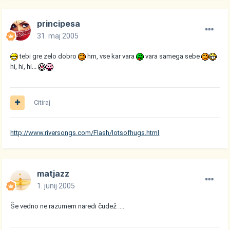
principesa
31. maj 2005
tebi gre zelo dobro
hm, vse kar vara
vara samega sebe
hi, hi, hi...
Citiraj
http://www.riversongs.com/Flash/lotsofhugs.html
matjazz
1. junij 2005
Še vedno ne razumem naredi čudež ....