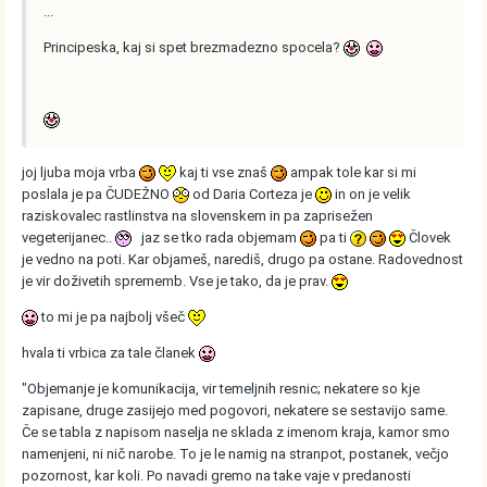
...
Principeska, kaj si spet brezmadezno spocela?
joj ljuba moja vrba
kaj ti vse znaš
ampak tole kar si mi
poslala je pa ČUDEŽNO
od Daria Corteza je
in on je velik
raziskovalec rastlinstva na slovenskem in pa zaprisežen
vegeterijanec..
jaz se tko rada objemam
pa ti
Človek
je vedno na poti. Kar objameš, narediš, drugo pa ostane. Radovednost
je vir doživetih sprememb. Vse je tako, da je prav.
to mi je pa najbolj všeč
hvala ti vrbica za tale članek
"Objemanje je komunikacija, vir temeljnih resnic; nekatere so kje
zapisane, druge zasijejo med pogovori, nekatere se sestavijo same.
Če se tabla z napisom naselja ne sklada z imenom kraja, kamor smo
namenjeni, ni nič narobe. To je le namig na stranpot, postanek, večjo
pozornost, kar koli. Po navadi gremo na take vaje v predanosti