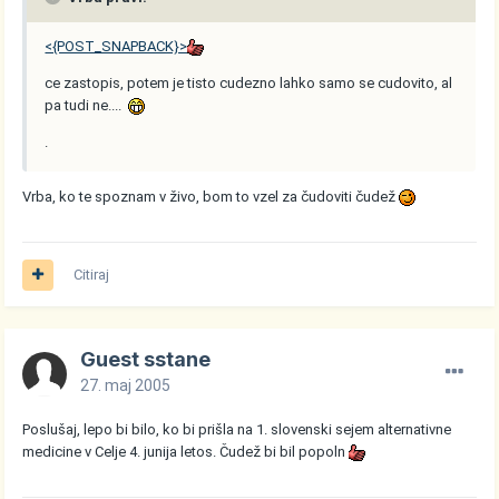
<{POST_SNAPBACK}>
ce zastopis, potem je tisto cudezno lahko samo se cudovito, al
pa tudi ne....
.
Vrba, ko te spoznam v živo, bom to vzel za čudoviti čudež
Citiraj
Guest sstane
27. maj 2005
Poslušaj, lepo bi bilo, ko bi prišla na 1. slovenski sejem alternativne
medicine v Celje 4. junija letos. Čudež bi bil popoln