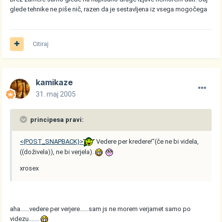
glede tehnike ne piše nič, razen da je sestavljena iz vsega mogočega
Citiraj
kamikaze
31. maj 2005
principesa pravi:
<{POST_SNAPBACK}>
Vedere per kredere!"(če ne bi videla,
((doživela)), ne bi verjela).
xrosex
aha......vedere per verjere......sam js ne morem verjamet samo po
videzu.......