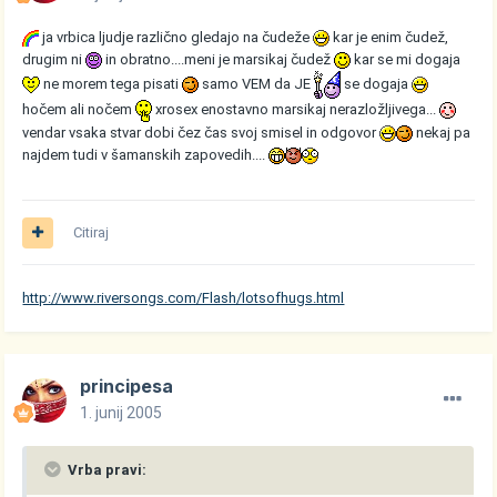
ja vrbica ljudje različno gledajo na čudeže
kar je enim čudež,
drugim ni
in obratno....meni je marsikaj čudež
kar se mi dogaja
ne morem tega pisati
samo VEM da JE
se dogaja
hočem ali nočem
xrosex enostavno marsikaj nerazložljivega...
vendar vsaka stvar dobi čez čas svoj smisel in odgovor
nekaj pa
najdem tudi v šamanskih zapovedih....
Citiraj
http://www.riversongs.com/Flash/lotsofhugs.html
principesa
1. junij 2005
Vrba pravi: