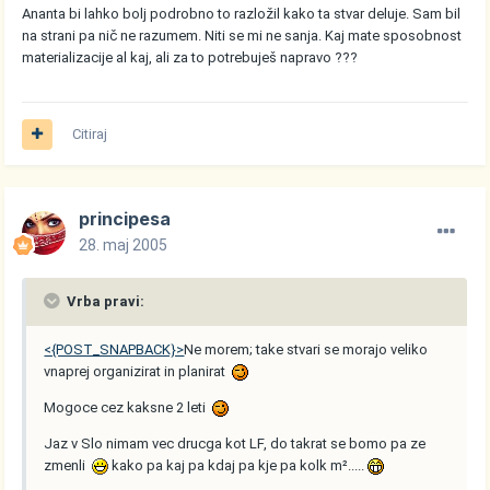
Ananta bi lahko bolj podrobno to razložil kako ta stvar deluje. Sam bil
na strani pa nič ne razumem. Niti se mi ne sanja. Kaj mate sposobnost
materializacije al kaj, ali za to potrebuješ napravo ???
Citiraj
principesa
28. maj 2005
Vrba pravi:
<{POST_SNAPBACK}>
Ne morem; take stvari se morajo veliko
vnaprej organizirat in planirat
Mogoce cez kaksne 2 leti
Jaz v Slo nimam vec drucga kot LF, do takrat se bomo pa ze
zmenli
kako pa kaj pa kdaj pa kje pa kolk m².....