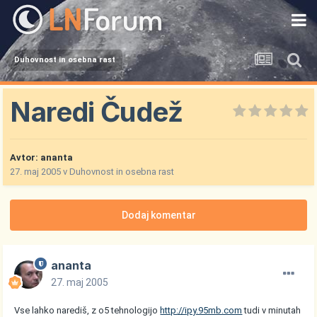
Duhovnost in osebna rast
Naredi Čudež
Avtor:
ananta
27. maj 2005
v
Duhovnost in osebna rast
Dodaj komentar
ananta
27. maj 2005
Vse lahko narediš, z o5 tehnologijo
http://ipy.95mb.com
tudi v minutah