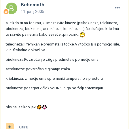
Behemoth
11. junij 2005
a je kdo tu na forumu, ki ima razvite kineze (psihokineza, telekineza,
pirokineza, biokineza, aerokineza, kriokineza...) če slučajno kdo ima
to razvito pa ne zna kako se reče...priročnik:
telekineza: Premikanje predmeta iz točke A v točko B s pomočjo sile,
ki ni fizikalno dokazljiva
pirokineza:Povzročanje vžiga predmeta s pomočjo uma.
aerokineza: povzročanje gibanje zraka
kriokineza: z močjo uma spremeniti temperatiro v prostoru
biokineza: posegati v člokov DNK in ga po želji spreminjati
plis naj se kdo javi
Citiraj