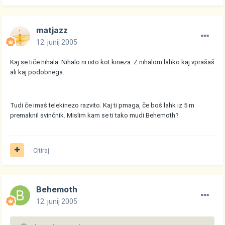
matjazz
12. junij 2005
Kaj se tiče nihala. Nihalo ni isto kot kineza. Z nihalom lahko kaj vprašaš
ali kaj podobnega.
Tudi če imaš telekinezo razvito. Kaj ti pmaga, če boš lahk iz 5 m
premaknil svinčnik. Mislim kam se ti tako mudi Behemoth?
Citiraj
Behemoth
12. junij 2005