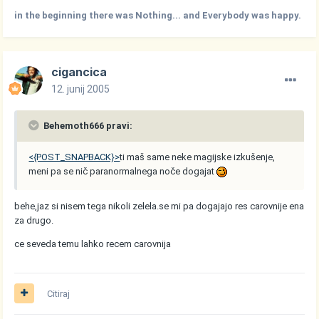
in the beginning there was Nothing... and Everybody was happy.
cigancica
12. junij 2005
Behemoth666 pravi:
<{POST_SNAPBACK}>
ti maš same neke magijske izkušenje,
meni pa se nič paranormalnega noče dogajat
behe,jaz si nisem tega nikoli zelela.se mi pa dogajajo res carovnije ena
za drugo.
ce seveda temu lahko recem carovnija
Citiraj