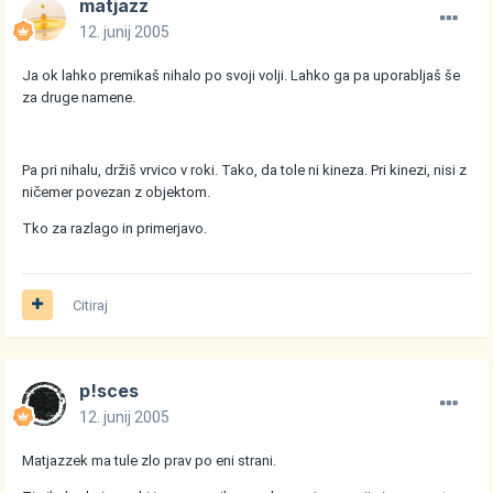
matjazz
12. junij 2005
Ja ok lahko premikaš nihalo po svoji volji. Lahko ga pa uporabljaš še
za druge namene.
Pa pri nihalu, držiš vrvico v roki. Tako, da tole ni kineza. Pri kinezi, nisi z
ničemer povezan z objektom.
Tko za razlago in primerjavo.
Citiraj
p!sces
12. junij 2005
Matjazzek ma tule zlo prav po eni strani.