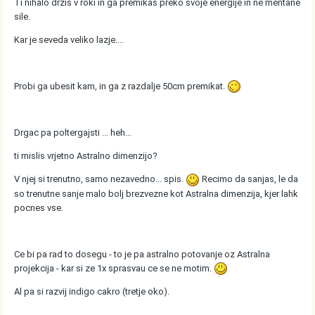
Ti nihalo drzis v roki in ga premikas preko svoje energije in ne mentane
sile.
Kar je seveda veliko lazje....
Probi ga ubesit kam, in ga z razdalje 50cm premikat.
Drgac pa poltergajsti ... heh...
ti mislis vrjetno Astralno dimenzijo?
V njej si trenutno, samo nezavedno... spis.
Recimo da sanjas, le da
so trenutne sanje malo bolj brezvezne kot Astralna dimenzija, kjer lahk
pocnes vse.
Ce bi pa rad to dosegu - to je pa astralno potovanje oz Astralna
projekcija - kar si ze 1x sprasvau ce se ne motim.
Al pa si razvij indigo cakro (tretje oko).