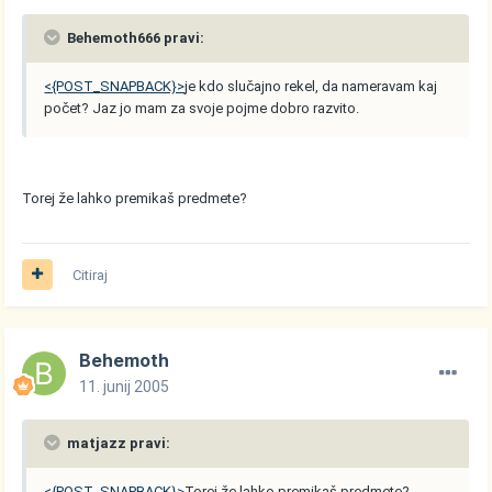
Behemoth666 pravi:
<{POST_SNAPBACK}>
je kdo slučajno rekel, da nameravam kaj
počet? Jaz jo mam za svoje pojme dobro razvito.
Torej že lahko premikaš predmete?
Citiraj
Behemoth
11. junij 2005
matjazz pravi:
<{POST_SNAPBACK}>
Torej že lahko premikaš predmete?