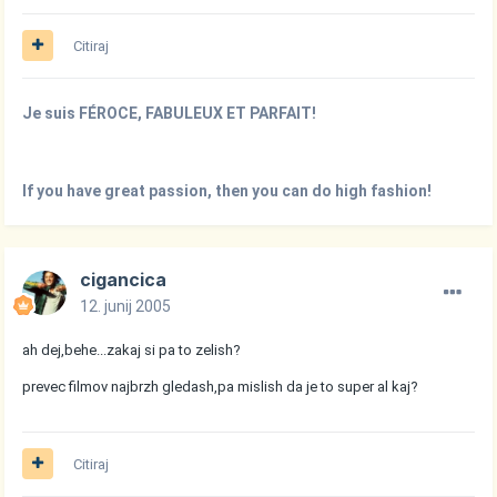
Citiraj
Je suis FÉROCE, FABULEUX ET PARFAIT!
If you have great passion, then you can do high fashion!
cigancica
12. junij 2005
ah dej,behe...zakaj si pa to zelish?
prevec filmov najbrzh gledash,pa mislish da je to super al kaj?
Citiraj