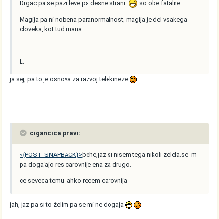
Drgac pa se pazi leve pa desne strani.
so obe fatalne.
Magija pa ni nobena paranormalnost, magija je del vsakega
cloveka, kot tud mana.
L.
ja sej, pa to je osnova za razvoj telekineze
cigancica pravi:
<{POST_SNAPBACK}>
behe,jaz si nisem tega nikoli zelela.se mi
pa dogajajo res carovnije ena za drugo.
ce seveda temu lahko recem carovnija
jah, jaz pa si to želim pa se mi ne dogaja