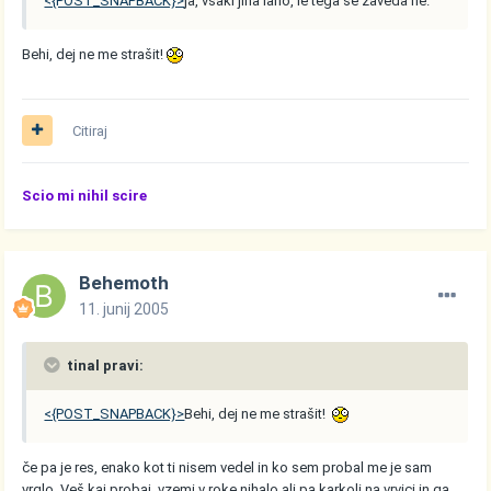
<{POST_SNAPBACK}>
ja, vsaki jiha laho, le tega se zaveda ne.
Behi, dej ne me strašit!
Citiraj
Scio mi nihil scire
Behemoth
11. junij 2005
tinal pravi:
<{POST_SNAPBACK}>
Behi, dej ne me strašit!
če pa je res, enako kot ti nisem vedel in ko sem probal me je sam
vrglo. Veš kaj probaj, vzemi v roke nihalo ali pa karkoli na vrvici in ga