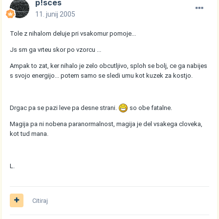
p!sces
11. junij 2005
Tole z nihalom deluje pri vsakomur pomoje...
Js sm ga vrteu skor po vzorcu ...
Ampak to zat, ker nihalo je zelo obcutljivo, sploh se bolj, ce ga nabijes
s svojo energijo... potem samo se sledi umu kot kuzek za kostjo.
Drgac pa se pazi leve pa desne strani.
so obe fatalne.
Magija pa ni nobena paranormalnost, magija je del vsakega cloveka,
kot tud mana.
L.
Citiraj