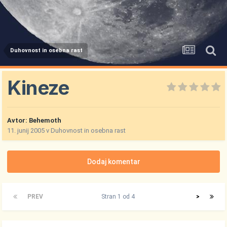
Duhovnost in osebna rast
Kineze
Avtor:
Behemoth
11. junij 2005
v
Duhovnost in osebna rast
Dodaj komentar
PREV
Stran 1 od 4
>