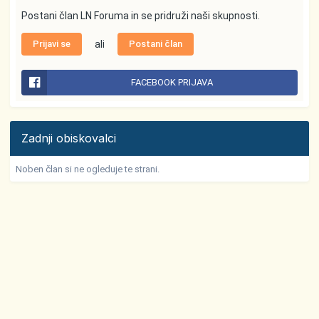
Postani član LN Foruma in se pridruži naši skupnosti.
Prijavi se
ali
Postani član
FACEBOOK PRIJAVA
Zadnji obiskovalci
Noben član si ne ogleduje te strani.