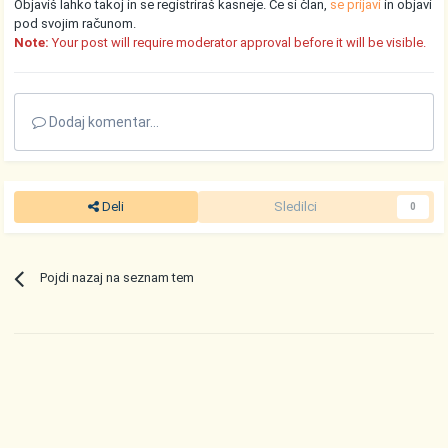
Objaviš lahko takoj in se registriraš kasneje. Če si član,
se prijavi
in objavi
pod svojim računom.
Note:
Your post will require moderator approval before it will be visible.
Dodaj komentar...
Deli
Sledilci
0
Pojdi nazaj na seznam tem