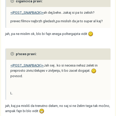
cigancica pravi:
<{POST_SNAPBACK}>
ah dej,behe...zakaj si pa to zelish?
prevec filmov najbrzh gledash,pa mislish da je to super al kaj?
jah, pa ne mislim ok, blo bi fajn enega poltergajsta vidit
p!sces pravi:
<{POST_SNAPBACK}>
Jah sej.. ko si necesa nehaz zeleti in
preprosto zivis/delujes v zivljenju, ti bo zacel dogajat.
povsod.
L.
jah, kaj pa misliš da trenutno delam, no saj si ne želim tega tak močno,
ampak fajn bi blo vidit