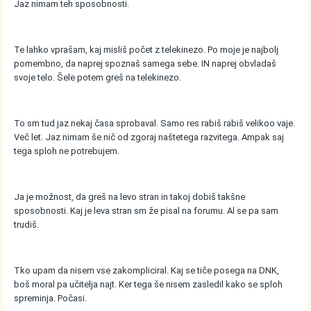
Jaz nimam teh sposobnosti.
Te lahko vprašam, kaj misliš počet z telekinezo. Po moje je najbolj
pomembno, da naprej spoznaš samega sebe. IN naprej obvladaš
svoje telo. Šele potem greš na telekinezo.
To sm tud jaz nekaj časa sprobaval. Samo res rabiš rabiš velikoo vaje.
Več let. Jaz nimam še nič od zgoraj naštetega razvitega. Ampak saj
tega sploh ne potrebujem.
Ja je možnost, da greš na levo stran in takoj dobiš takšne
sposobnosti. Kaj je leva stran sm že pisal na forumu. Al se pa sam
trudiš.
Tko upam da nisem vse zakompliciral. Kaj se tiče posega na DNK,
boš moral pa učitelja najt. Ker tega še nisem zasledil kako se sploh
spreminja. Počasi.