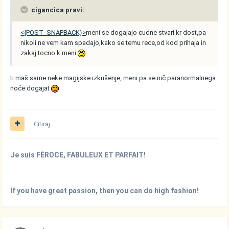
cigancica pravi:
<{POST_SNAPBACK}>
meni se dogajajo cudne stvari kr dost,pa
nikoli ne vem kam spadajo,kako se temu rece,od kod prihaja in
zakaj tocno k meni
ti maš same neke magijske izkušenje, meni pa se nič paranormalnega
noče dogajat
Citiraj
Je suis FÉROCE, FABULEUX ET PARFAIT!
If you have great passion, then you can do high fashion!