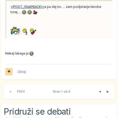
<{POST_SNAPBACK}>
a pa dej no..... sam podpiranje lenobe
torej.....
Nekaj takega ja
Citiraj
PREV
Stran 1 od 4
>
Pridruži se debati