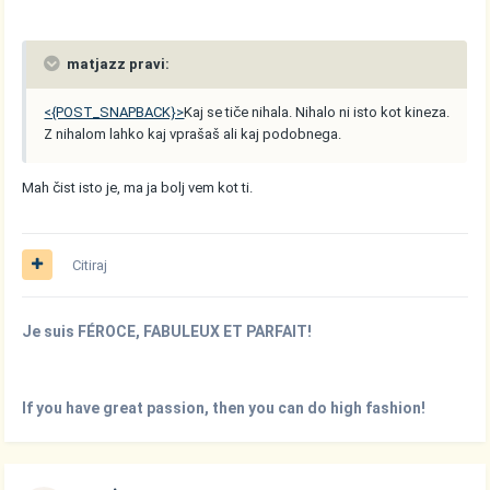
matjazz pravi:
<{POST_SNAPBACK}>
Kaj se tiče nihala. Nihalo ni isto kot kineza.
Z nihalom lahko kaj vprašaš ali kaj podobnega.
Mah čist isto je, ma ja bolj vem kot ti.
Citiraj
Je suis FÉROCE, FABULEUX ET PARFAIT!
If you have great passion, then you can do high fashion!