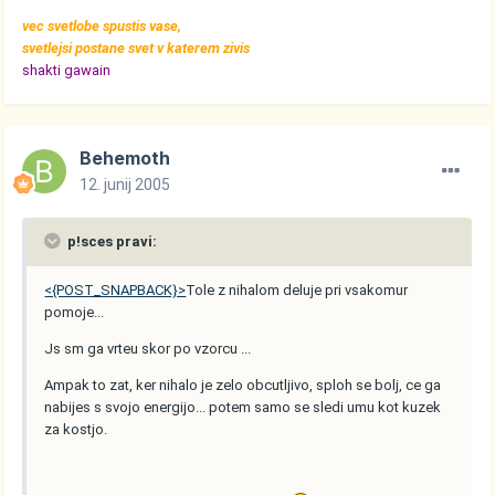
vec svetlobe spustis vase,
svetlejsi postane svet v katerem zivis
shakti gawain
Behemoth
12. junij 2005
p!sces pravi:
<{POST_SNAPBACK}>
Tole z nihalom deluje pri vsakomur
pomoje...
Js sm ga vrteu skor po vzorcu ...
Ampak to zat, ker nihalo je zelo obcutljivo, sploh se bolj, ce ga
nabijes s svojo energijo... potem samo se sledi umu kot kuzek
za kostjo.