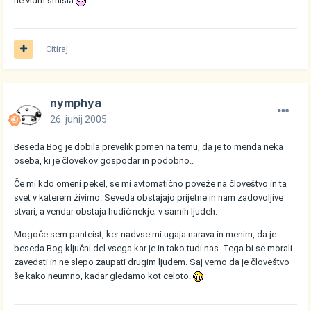
ne vidm smisla
Citiraj
nymphya
26. junij 2005
Beseda Bog je dobila prevelik pomen na temu, da je to menda neka
oseba, ki je človekov gospodar in podobno..
Če mi kdo omeni pekel, se mi avtomatično poveže na človeštvo in ta
svet v katerem živimo. Seveda obstajajo prijetne in nam zadovoljive
stvari, a vendar obstaja hudič nekje; v samih ljudeh.
Mogoče sem panteist, ker nadvse mi ugaja narava in menim, da je
beseda Bog ključni del vsega kar je in tako tudi nas. Tega bi se morali
zavedati in ne slepo zaupati drugim ljudem. Saj vemo da je človeštvo
še kako neumno, kadar gledamo kot celoto.