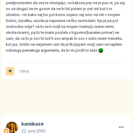
predpostavlam da vse te obstajajo, ce kaksna pac ne je pac ni, pa sej
so se druge) ne mi govort da ne bi bil potem js cist isti kot ti in
obratno-->in kako nej bo pol komu sojeno sej smo vsi isti v svojem
bistvu, zacetku. usoda je napisana-ce tko razmislam. kje je pa pol
svobodna volja? ce bi se ti rodil na mojem mestu(z vsemi istimi
okoliscinami), pa bi te mami poslala v trgovino(banalen primer) ne
sam, da ce bi js sov bi tud ti sov ampak bi sov v cisto istem trenutku
kot jaz. mislm ne verjamem cist da je tko(upam vsaj) sam ne najdem
nobenga pametnga argumenta, da bi mi podrl to tezo
Citiraj
kamikaze
22. junij 2005