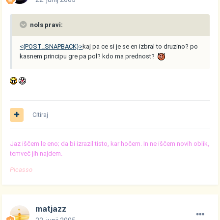
nols pravi:
<{POST_SNAPBACK}>
kaj pa ce si je se en izbral to druzino? po
kasnem principu gre pa pol? kdo ma prednost?
Citiraj
Jaz iščem le eno; da bi izrazil tisto, kar hočem. In ne iščem novih oblik,
temveč jih najdem.
Picasso
matjazz