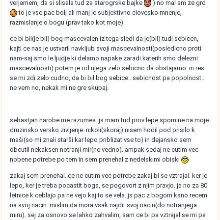
verjamem, da si slisala tud za starogrske bajke
) no mal sm ze grd
to je vse pac bolj ali manj le subjektivno clovesko mnenje,
razmislanje o bogu (prav tako kot moje)
ce bi bil(je bil) bog mascevalen iz tega sledi da je(bil) tudi sebicen,
kajti ce nas je ustvaril navkljub svoji mascevalnosti(posledicno proti
nam-saj smo le ljudje ki delamo napake zaradi katerih smo delezni
mascevalnosti) potem je od njega zelo sebicno da obstajamo. in res
se mi zdi zelo cudno, da bi bil bog sebice.. sebicnost pa popolnost..
ne vem no, nekak mi ne gre skupaj.
sebastjan narobe me razumes. js mam tud prov lepe spomine na moje
druzinsko versko zivljenje. nikoli(skoraj) nisem hodil pod prisilo k
maši(so mi znali starši kar lepo priblizat vse to) in dejansko sem
obcutil nekaksen notranji mir(ne vedno). ampak sedaj ne cutim vec
nobene potrebe po tem in sem prenehal z nedelskimi obiski
zakaj sem prenehal..ce ne cutim vec potrebe zakaj bi se vztrajal. ker je
lepo, ker je treba pocastit boga, se pogovort z njim pravjo. ja no za 80
letnice k ceblajo pa ne vejo kaj to se vela. js pac z bogom ksno recem
na svoj nacin. mislim da mora vsak najdit svoj nacin(do notranjega
miru). sej za osnovo se lahko zahvalim, sam ce bi pa vztrajal se mi pa