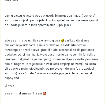
siddharti)
sam u bistvu je tisto o bogu bl uvod.. bl me usoda matra, (resnicna)
svobodna volja (ki po moje lahko obstaja le brez usode; ne mi govort
da usoda je sam jo lohk spreminjamo-->pol je ni)
zdele se mi je pa utrnila se ena-->o groza
a ni kao dalajlama
reinkarnacija siddharte. sam a ni takrt ko je siddharta dozivel
razodetje, spoznal bistvo.. postal buda. a ni nekak to da postanes
buda konec reinkarniranja tvoje duse. [res je da ne vem lih ful velik o
tem,neki malga(rd pa pametujem)] potem se zlijes v celoto, postanes
eno z "bogom" in to je nekako zakljucek zivljenja na zemlji, saj se ta
zlije v eno s prvim gibalcem(ki pa po svojem dejanju (da je zagibal
kozmos) le se "zdalec" opazuje vse dogajanje. in to je pac en tak
happy end
al kva?
a ce sm mal zmesan? ja sm