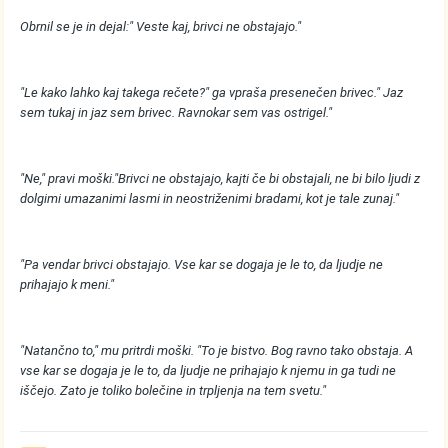
Obrnil se je in dejal:" Veste kaj, brivci ne obstajajo."
"Le kako lahko kaj takega rečete?" ga vpraša presenečen brivec." Jaz
sem tukaj in jaz sem brivec. Ravnokar sem vas ostrigel."
"Ne," pravi moški."Brivci ne obstajajo, kajti če bi obstajali, ne bi bilo ljudi z
dolgimi umazanimi lasmi in neostriženimi bradami, kot je tale zunaj."
"Pa vendar brivci obstajajo. Vse kar se dogaja je le to, da ljudje ne
prihajajo k meni."
"Natančno to," mu pritrdi moški. "To je bistvo. Bog ravno tako obstaja. A
vse kar se dogaja je le to, da ljudje ne prihajajo k njemu in ga tudi ne
iščejo. Zato je toliko bolečine in trpljenja na tem svetu."