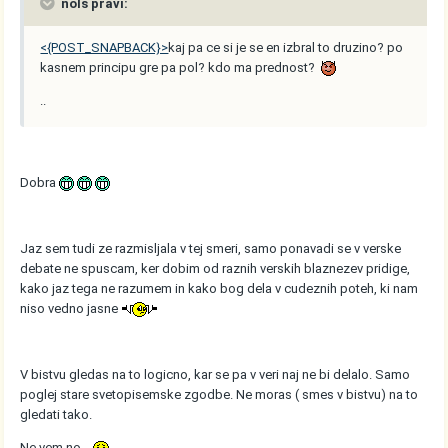
nols pravi:
<{POST_SNAPBACK}>
kaj pa ce si je se en izbral to druzino? po
kasnem principu gre pa pol? kdo ma prednost?
..
Dobra
Jaz sem tudi ze razmisljala v tej smeri, samo ponavadi se v verske
debate ne spuscam, ker dobim od raznih verskih blaznezev pridige,
kako jaz tega ne razumem in kako bog dela v cudeznih poteh, ki nam
niso vedno jasne
V bistvu gledas na to logicno, kar se pa v veri naj ne bi delalo. Samo
poglej stare svetopisemske zgodbe. Ne moras ( smes v bistvu) na to
gledati tako.
Ne vem no...