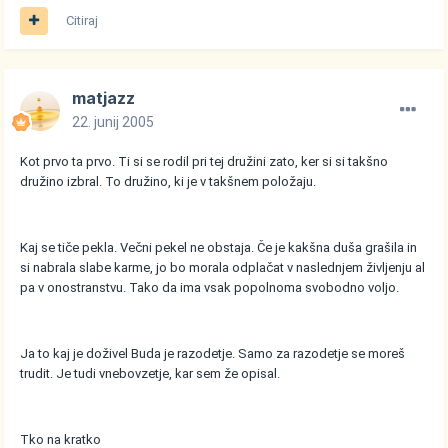
Citiraj
matjazz
22. junij 2005
Kot prvo ta prvo. Ti si se rodil pri tej družini zato, ker si si takšno
družino izbral. To družino, ki je v takšnem položaju.
Kaj se tiče pekla. Večni pekel ne obstaja. Če je kakšna duša grašila in
si nabrala slabe karme, jo bo morala odplačat v naslednjem življenju al
pa v onostranstvu. Tako da ima vsak popolnoma svobodno voljo.
Ja to kaj je doživel Buda je razodetje. Samo za razodetje se moreš
trudit. Je tudi vnebovzetje, kar sem že opisal.
Tko na kratko