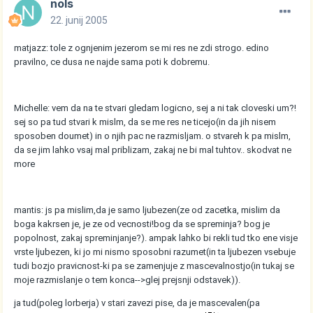
nols
22. junij 2005
matjazz: tole z ognjenim jezerom se mi res ne zdi strogo. edino
pravilno, ce dusa ne najde sama poti k dobremu.
Michelle: vem da na te stvari gledam logicno, sej a ni tak cloveski um?!
sej so pa tud stvari k mislm, da se me res ne ticejo(in da jih nisem
sposoben doumet) in o njih pac ne razmisljam. o stvareh k pa mislm,
da se jim lahko vsaj mal priblizam, zakaj ne bi mal tuhtov.. skodvat ne
more
mantis: js pa mislim,da je samo ljubezen(ze od zacetka, mislim da
boga kakrsen je, je ze od vecnosti!bog da se spreminja? bog je
popolnost, zakaj spreminjanje?). ampak lahko bi rekli tud tko ene visje
vrste ljubezen, ki jo mi nismo sposobni razumet(in ta ljubezen vsebuje
tudi bozjo pravicnost-ki pa se zamenjuje z mascevalnostjo(in tukaj se
moje razmislanje o tem konca-->glej prejsnji odstavek)).
ja tud(poleg lorberja) v stari zavezi pise, da je mascevalen(pa