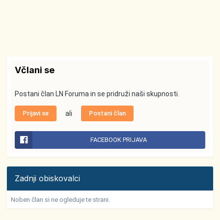
Včlani se
Postani član LN Foruma in se pridruži naši skupnosti.
Prijavi se
ali
Postani član
FACEBOOK PRIJAVA
Zadnji obiskovalci
Noben član si ne ogleduje te strani.