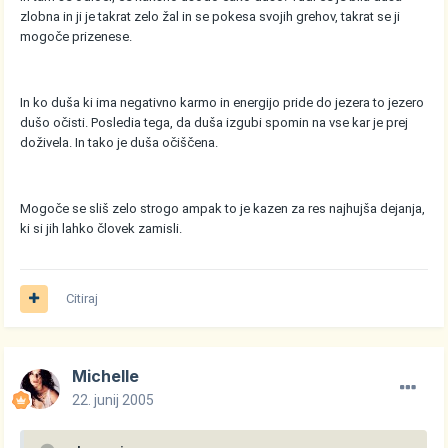
zlobna in ji je takrat zelo žal in se pokesa svojih grehov, takrat se ji
mogoče prizenese.
In ko duša ki ima negativno karmo in energijo pride do jezera to jezero
dušo očisti. Posledia tega, da duša izgubi spomin na vse kar je prej
doživela. In tako je duša očiščena.
Mogoče se sliš zelo strogo ampak to je kazen za res najhujša dejanja,
ki si jih lahko človek zamisli.
Citiraj
Michelle
22. junij 2005