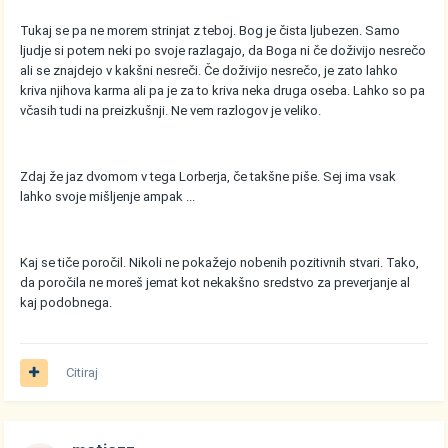
Tukaj se pa ne morem strinjat z teboj. Bog je čista ljubezen. Samo
ljudje si potem neki po svoje razlagajo, da Boga ni če doživijo nesrečo
ali se znajdejo v kakšni nesreči. Če doživijo nesrečo, je zato lahko
kriva njihova karma ali pa je za to kriva neka druga oseba. Lahko so pa
včasih tudi na preizkušnji. Ne vem razlogov je veliko.
Zdaj že jaz dvomom v tega Lorberja, če takšne piše. Sej ima vsak
lahko svoje mišljenje ampak ...
Kaj se tiče poročil. Nikoli ne pokažejo nobenih pozitivnih stvari. Tako,
da poročila ne moreš jemat kot nekakšno sredstvo za preverjanje al
kaj podobnega.
Citiraj