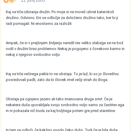
22. junij 2005
Kaj se tiče izbiranja družin. Po moje si ne moreš izbrat katerokoli
družino. Odvisno. Eni se odločje za določeno družino tako, ker bi ji
radi pomagali. Ni enostavno za razložit.
Ampak, če si v prejšnjem življenju naredil res veliko slabega se ne boš
rodil v družini brez problemov. Nekaj je pogojeno z čovekovo karmo in
nekaj z njegovo svobodno voljo.
Kaj se tiče večnega pekla to ne obstaja. To je laž, ki so jo človeštvu
posredovali padli, zato da bi človek imel večji strah do Boga.
Obstaja pa ognjeno jezero ali tako imenovana druga smrt. Če je
nekatera duša uporabljala svojo svobodno voljo samo za častitev ega
in ni pokazala nič truda za kaj boljšega potem gre pred starešine.
In tam se odloči, če kakšno usodo čako dušo. Tudi če je bila duša