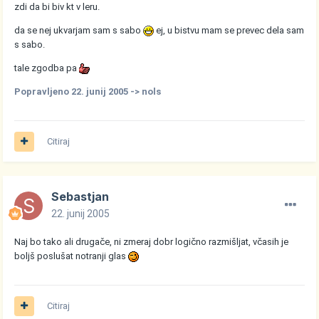
zdi da bi biv kt v leru.
da se nej ukvarjam sam s sabo
ej, u bistvu mam se prevec dela sam
s sabo.
tale zgodba pa
Popravljeno
22. junij 2005
-> nols
Citiraj
Sebastjan
22. junij 2005
Naj bo tako ali drugače, ni zmeraj dobr logično razmišljat, včasih je
boljš poslušat notranji glas
Citiraj