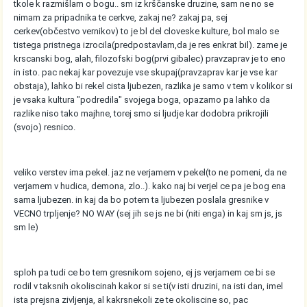
tkole k razmišlam o bogu.. sm iz krščanske druzine, sam ne no se
nimam za pripadnika te cerkve, zakaj ne? zakaj pa, sej
cerkev(občestvo vernikov) to je bl del cloveske kulture, bol malo se
tistega pristnega izrocila(predpostavlam,da je res enkrat bil). zame je
krscanski bog, alah, filozofski bog(prvi gibalec) pravzaprav je to eno
in isto. pac nekaj kar povezuje vse skupaj(pravzaprav kar je vse kar
obstaja), lahko bi rekel cista ljubezen, razlika je samo v tem v kolikor si
je vsaka kultura "podredila" svojega boga, opazamo pa lahko da
razlike niso tako majhne, torej smo si ljudje kar dodobra prikrojili
(svojo) resnico.
veliko verstev ima pekel. jaz ne verjamem v pekel(to ne pomeni, da ne
verjamem v hudica, demona, zlo..). kako naj bi verjel ce pa je bog ena
sama ljubezen. in kaj da bo potem ta ljubezen poslala gresnike v
VECNO trpljenje? NO WAY (sej jih se js ne bi (niti enga) in kaj sm js, js
sm le)
sploh pa tudi ce bo tem gresnikom sojeno, ej js verjamem ce bi se
rodil v taksnih okoliscinah kakor si se ti(v isti druzini, na isti dan, imel
ista prejsna zivljenja, al kakrsnekoli ze te okoliscine so, pac