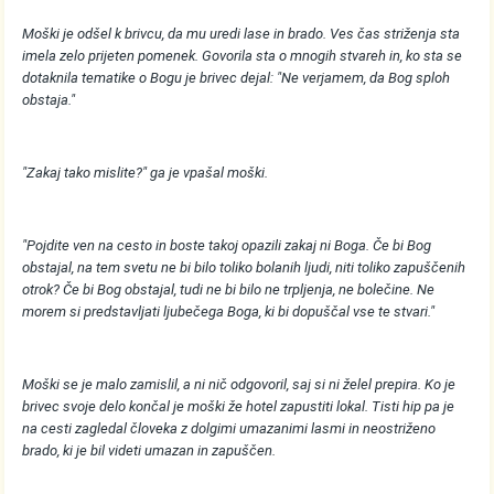
Moški je odšel k brivcu, da mu uredi lase in brado. Ves čas striženja sta
imela zelo prijeten pomenek. Govorila sta o mnogih stvareh in, ko sta se
dotaknila tematike o Bogu je brivec dejal: "Ne verjamem, da Bog sploh
obstaja."
"Zakaj tako mislite?" ga je vpašal moški.
"Pojdite ven na cesto in boste takoj opazili zakaj ni Boga. Če bi Bog
obstajal, na tem svetu ne bi bilo toliko bolanih ljudi, niti toliko zapuščenih
otrok? Če bi Bog obstajal, tudi ne bi bilo ne trpljenja, ne bolečine. Ne
morem si predstavljati ljubečega Boga, ki bi dopuščal vse te stvari."
Moški se je malo zamislil, a ni nič odgovoril, saj si ni želel prepira. Ko je
brivec svoje delo končal je moški že hotel zapustiti lokal. Tisti hip pa je
na cesti zagledal človeka z dolgimi umazanimi lasmi in neostriženo
brado, ki je bil videti umazan in zapuščen.