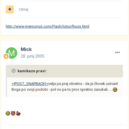
Citiraj
http://www.riversongs.com/Flash/lotsofhugs.html
Mick
28. junij 2005
kamikaze pravi:
<{POST_SNAPBACK}>
velja pa prej obratno - da je človek ustvaril
Boga po svoji podobi - pol so pa to prov spretno zasukali.....