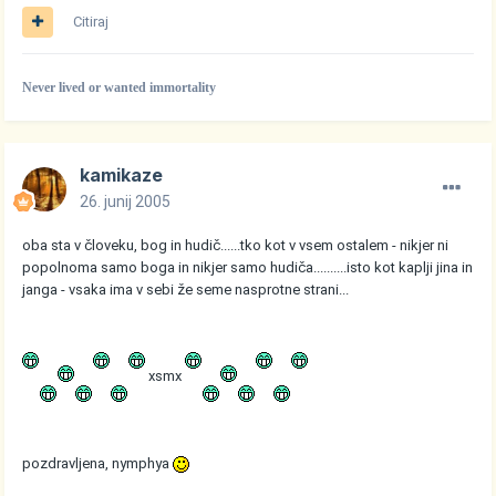
Citiraj
Never lived or wanted immortality
kamikaze
26. junij 2005
oba sta v človeku, bog in hudič......tko kot v vsem ostalem - nikjer ni
popolnoma samo boga in nikjer samo hudiča..........isto kot kaplji jina in
janga - vsaka ima v sebi že seme nasprotne strani...
xsmx
pozdravljena, nymphya