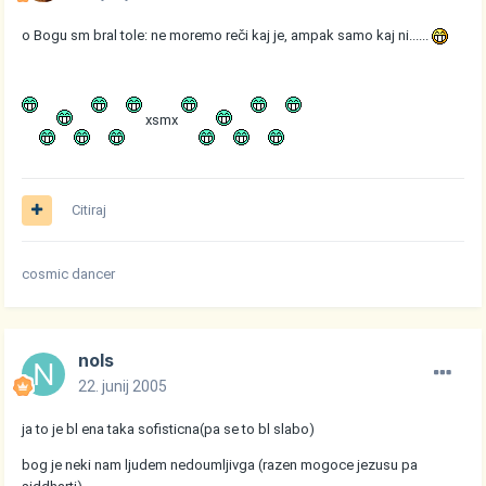
o Bogu sm bral tole: ne moremo reči kaj je, ampak samo kaj ni......
xsmx
Citiraj
cosmic dancer
nols
22. junij 2005
ja to je bl ena taka sofisticna(pa se to bl slabo)
bog je neki nam ljudem nedoumljivga (razen mogoce jezusu pa