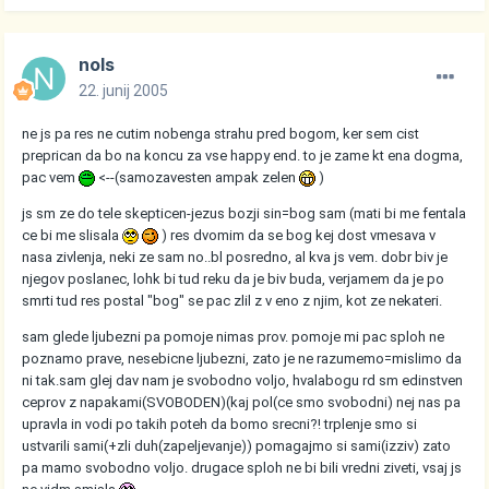
nols
22. junij 2005
ne js pa res ne cutim nobenga strahu pred bogom, ker sem cist
preprican da bo na koncu za vse happy end. to je zame kt ena dogma,
pac vem
<--(samozavesten ampak zelen
)
js sm ze do tele skepticen-jezus bozji sin=bog sam (mati bi me fentala
ce bi me slisala
) res dvomim da se bog kej dost vmesava v
nasa zivlenja, neki ze sam no..bl posredno, al kva js vem. dobr biv je
njegov poslanec, lohk bi tud reku da je biv buda, verjamem da je po
smrti tud res postal "bog" se pac zlil z v eno z njim, kot ze nekateri.
sam glede ljubezni pa pomoje nimas prov. pomoje mi pac sploh ne
poznamo prave, nesebicne ljubezni, zato je ne razumemo=mislimo da
ni tak.sam glej dav nam je svobodno voljo, hvalabogu rd sm edinstven
ceprov z napakami(SVOBODEN)(kaj pol(ce smo svobodni) nej nas pa
upravla in vodi po takih poteh da bomo srecni?! trplenje smo si
ustvarili sami(+zli duh(zapeljevanje)) pomagajmo si sami(izziv) zato
pa mamo svobodno voljo. drugace sploh ne bi bili vredni ziveti, vsaj js