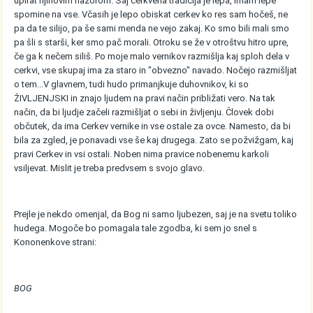
upirat njihovim nazorom. Saj cerkvena tradicija je lepa, imam lepe
spomine na vse. Včasih je lepo obiskat cerkev ko res sam hočeš, ne
pa da te silijo, pa še sami menda ne vejo zakaj. Ko smo bili mali smo
pa šli s starši, ker smo pač morali. Otroku se že v otroštvu hitro upre,
če ga k nečem siliš. Po moje malo vernikov razmišlja kaj sploh dela v
cerkvi, vse skupaj ima za staro in "obvezno" navado. Nočejo razmišljat
o tem...V glavnem, tudi hudo primanjkuje duhovnikov, ki so
ŽIVLJENJSKI in znajo ljudem na pravi način približati vero. Na tak
način, da bi ljudje začeli razmišljat o sebi in življenju. Človek dobi
občutek, da ima Cerkev vernike in vse ostale za ovce. Namesto, da bi
bila za zgled, je ponavadi vse še kaj drugega. Zato se požvižgam, kaj
pravi Cerkev in vsi ostali. Noben nima pravice nobenemu karkoli
vsiljevat. Mislit je treba predvsem s svojo glavo.
Prejle je nekdo omenjal, da Bog ni samo ljubezen, saj je na svetu toliko
hudega. Mogoče bo pomagala tale zgodba, ki sem jo snel s
Kononenkove strani:
BOG