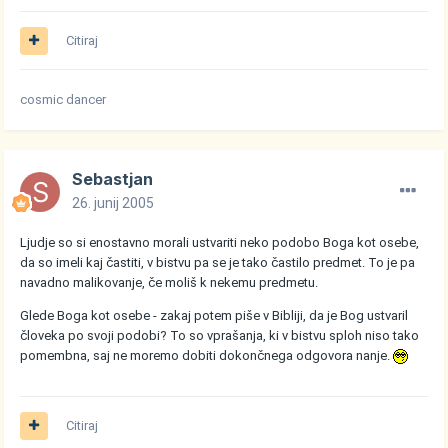
Citiraj
cosmic dancer
Sebastjan
26. junij 2005
Ljudje so si enostavno morali ustvariti neko podobo Boga kot osebe,
da so imeli kaj častiti, v bistvu pa se je tako častilo predmet. To je pa
navadno malikovanje, če moliš k nekemu predmetu.
Glede Boga kot osebe - zakaj potem piše v Bibliji, da je Bog ustvaril
človeka po svoji podobi? To so vprašanja, ki v bistvu sploh niso tako
pomembna, saj ne moremo dobiti dokončnega odgovora nanje.
Citiraj