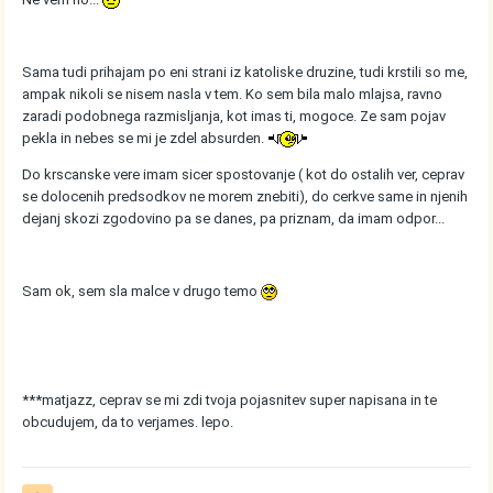
Sama tudi prihajam po eni strani iz katoliske druzine, tudi krstili so me,
ampak nikoli se nisem nasla v tem. Ko sem bila malo mlajsa, ravno
zaradi podobnega razmisljanja, kot imas ti, mogoce. Ze sam pojav
pekla in nebes se mi je zdel absurden.
Do krscanske vere imam sicer spostovanje ( kot do ostalih ver, ceprav
se dolocenih predsodkov ne morem znebiti), do cerkve same in njenih
dejanj skozi zgodovino pa se danes, pa priznam, da imam odpor...
Sam ok, sem sla malce v drugo temo
***matjazz, ceprav se mi zdi tvoja pojasnitev super napisana in te
obcudujem, da to verjames. lepo.