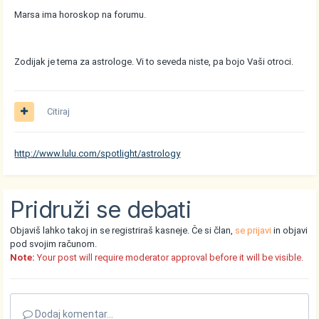
Marsa ima horoskop na forumu.
Zodijak je tema za astrologe. Vi to seveda niste, pa bojo Vaši otroci.
Citiraj
http://www.lulu.com/spotlight/astrology
Pridruži se debati
Objaviš lahko takoj in se registriraš kasneje. Če si član,
se prijavi
in objavi
pod svojim računom.
Note:
Your post will require moderator approval before it will be visible.
Dodaj komentar...