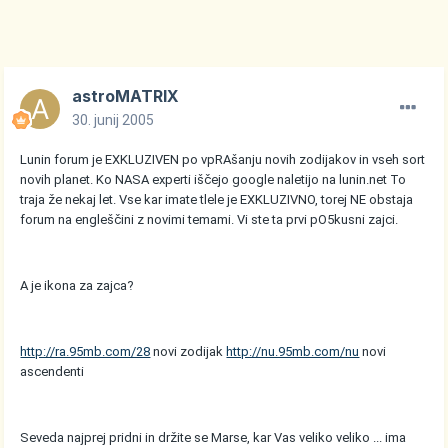
astroMATRIX
30. junij 2005
Lunin forum je EXKLUZIVEN po vpRAšanju novih zodijakov in vseh sort
novih planet. Ko NASA experti iščejo google naletijo na lunin.net To
traja že nekaj let. Vse kar imate tlele je EXKLUZIVNO, torej NE obstaja
forum na engleščini z novimi temami. Vi ste ta prvi pO5kusni zajci.
A je ikona za zajca?
http://ra.95mb.com/28
novi zodijak
http://nu.95mb.com/nu
novi
ascendenti
Seveda najprej pridni in držite se Marse, kar Vas veliko veliko ... ima