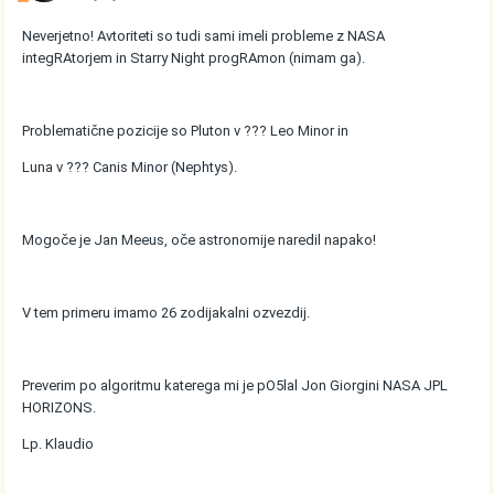
Neverjetno! Avtoriteti so tudi sami imeli probleme z NASA
integRAtorjem in Starry Night progRAmon (nimam ga).
Problematične pozicije so Pluton v ??? Leo Minor in
Luna v ??? Canis Minor (Nephtys).
Mogoče je Jan Meeus, oče astronomije naredil napako!
V tem primeru imamo 26 zodijakalni ozvezdij.
Preverim po algoritmu katerega mi je pO5lal Jon Giorgini NASA JPL
HORIZONS.
Lp. Klaudio