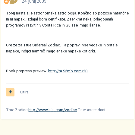
24. junij 2005
Torej nastala je astronomska astrologija. Končno so pozicije natančne
in ni napak. Izdajal bom certifikate. Zaenkrat nekaj prlagojenih
programov razvitih v Costa Rica in Suisse imajo šanse.
Gre ze za True Sidereal Zodiac. Ta popravii vse vedske in ostale
napake, indijci namreč imajo enake napake kot grki.
Book prepress preview:
http://ra.95mb.com/28
Citiraj
True Zodiac
http://www.lulu.com/zodiac
True Ascendant