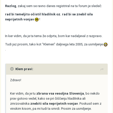
Razlog
, zakaj sem se ravno danes registriral na ta forum je sledeč:
rad bi temeljito očistil hladilnik oz. rad bi se znebil sila
neprijetnih vonjav
!
In ker vidim, da je ta tema že odprta, bom kar nadaljeval z razpravo.
Tudi jaz prosim, tako kot "Klemen" daljnega leta 2005, za usmiljenje
.
Klem pravi:
Zdravo!
Ker vidim, da je tu
zbrana vsa vesoljna Slovenija
, bo nekdo
prav gotovo vedel, kako se pri čiščenju hladilnika ali
zmrzovalnika
znebiti sila neprijetnih vonjav
. Poskusil sem z
vinskim kisom, pa mi tudi ta smrdi. Prosim za usmiljenje.