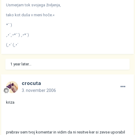
Usmerjam tok svojega življenja,
tako kot duša v meni hoče.«
*´¨)
¸.•´¸.•*´¨) ¸.•*¨)
(¸.•´ (¸.•´
1 year later...
crocuta
3. november 2006
kriza
prebrav sem tvoj komentar in vidim da ni resitve ker si zevse uporabil