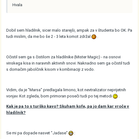
Hvala
Dobil sem hladilnik, sicer malo starejši, ampak za v študenta bo OK. Pa
tudi mislim, da me bo še 2 - 3 leta komot zdržal
.
Očistil sem ga s čistilom za hladilnike (Mister Magic) - na osnovi
vinskega kisa in naravnih aktivnih snovi. Naknadno sem ga očistil tudi
s domačim jabolčnik kisom v kombinaciji z vodo.
Vidim, da je "Marsa" predlagala limono, kot nevtralizator neprijetnih
vonjav. Kot zgleda, bom primoran poseči tudi po tej metodi
.
Kak je pa to s turško kavo? Skuham kofe, pa jo dam kar vroče v
hladilnik?
Se mi pa dopade nasvet "Jadase"
: