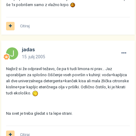
še 1x pobrišem samo z vlažno krpo.
Citiraj
jadas
15. julij 2005
Najbrž si že odpravil težavo, če pa ti tudi limona ni prav... Jaz
uporabljam za splošno čiščenje vseh površin v kuhinji: voda+kapljica
ali dve univerzalnega detergenta+kanček kisa ali mala žlička citronske
kisline+par kapljic eteričnega olja v pršilki. Odlično čistilo, ki je hkrati
tudi ekološko.
Na svet je treba gledat s ta lepe strani.
Citiraj