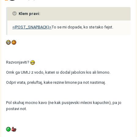
Klem pravi:
<{POST_SNAPBACK}>
To se mi dopade, ko ste tako fejst.
Razvonjaviti?
Ornk ga UMIJ z vodo, kateri si dodal jabolcni kis ali limono.
Odpri vrata, preluftaj, kake rezine limone pa not nastimaj.
Pol skuhaj mocno kavo (ne kak pusijevski mlecni kapuchin), pa jo
postavi not.