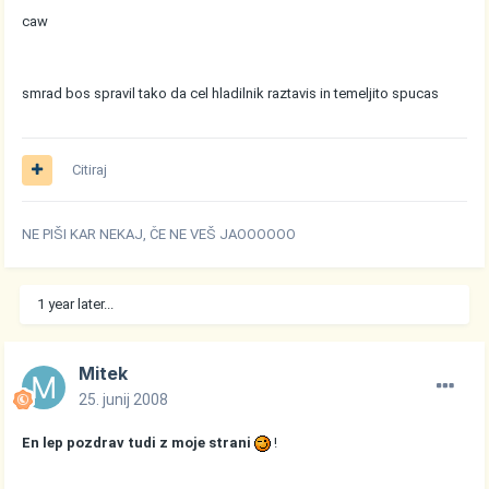
caw
smrad bos spravil tako da cel hladilnik raztavis in temeljito spucas
Citiraj
NE PIŠI KAR NEKAJ, ČE NE VEŠ JAOOOOOO
1 year later...
Mitek
25. junij 2008
En lep pozdrav tudi z moje strani
!