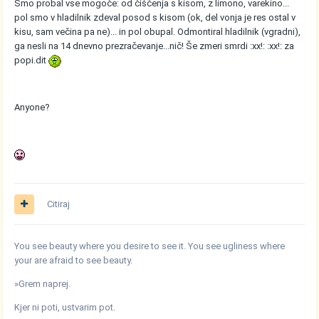
Smo probal vse mogoče: od čiščenja s kisom, z limono, varekino...
pol smo v hladilnik zdeval posod s kisom (ok, del vonja je res ostal v
kisu, sam večina pa ne)... in pol obupal. Odmontiral hladilnik (vgradni),
ga nesli na 14 dnevno prezračevanje...nič! Še zmeri smrdi :xx!: :xx!: za
popi.dit
Anyone?
Citiraj
You see beauty where you desire to see it. You see ugliness where
your are afraid to see beauty.
»Grem naprej.
Kjer ni poti, ustvarim pot.