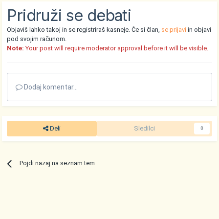
Pridruži se debati
Objaviš lahko takoj in se registriraš kasneje. Če si član,
se prijavi
in objavi
pod svojim računom.
Note:
Your post will require moderator approval before it will be visible.
Dodaj komentar...
Deli
Sledilci
0
Pojdi nazaj na seznam tem