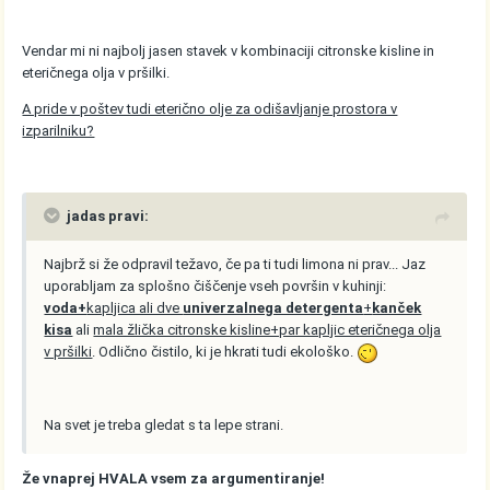
Vendar mi ni najbolj jasen stavek v kombinaciji citronske kisline in
eteričnega olja v pršilki.
A pride v poštev tudi eterično olje za odišavljanje prostora v
izparilniku?
jadas pravi:
Najbrž si že odpravil težavo, če pa ti tudi limona ni prav... Jaz
uporabljam za splošno čiščenje vseh površin v kuhinji:
voda+
kapljica ali dve
univerzalnega detergenta
+
kanček
kisa
ali
mala žlička citronske kisline+par kapljic eteričnega olja
v pršilki
. Odlično čistilo, ki je hkrati tudi ekološko.
Na svet je treba gledat s ta lepe strani.
Že vnaprej HVALA vsem za argumentiranje!