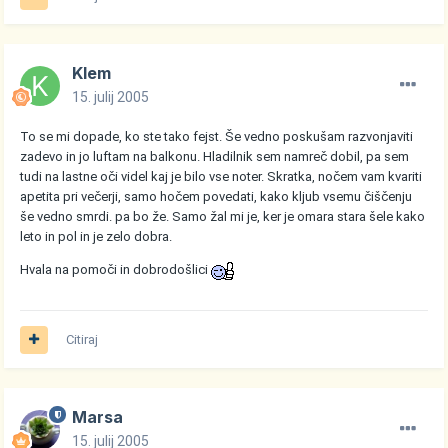
Klem
15. julij 2005
To se mi dopade, ko ste tako fejst. Še vedno poskušam razvonjaviti
zadevo in jo luftam na balkonu. Hladilnik sem namreč dobil, pa sem
tudi na lastne oči videl kaj je bilo vse noter. Skratka, nočem vam kvariti
apetita pri večerji, samo hočem povedati, kako kljub vsemu čiščenju
še vedno smrdi. pa bo že. Samo žal mi je, ker je omara stara šele kako
leto in pol in je zelo dobra.
Hvala na pomoči in dobrodošlici
Citiraj
Marsa
15. julij 2005