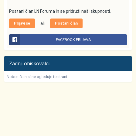
Postani član LN Foruma in se pridruži naši skupnosti.
Prijavi se
ali
Postani član
FACEBOOK PRIJAVA
Zadnji obiskovalci
Noben član si ne ogleduje te strani.