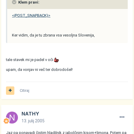
Klem pravi:
<{POST_SNAPBACK}>
Ker vidim, da je tu zbrana vsa vesoljna Slovenija,
tale stavek mi je padel v oči
upam, da vonjav ni več ter dobrodošel!
Citiraj
NATHY
13. julij 2005
Jaz pa ponavadi čistim hladilnik z jabolčnim kisom+limona. Potem pa