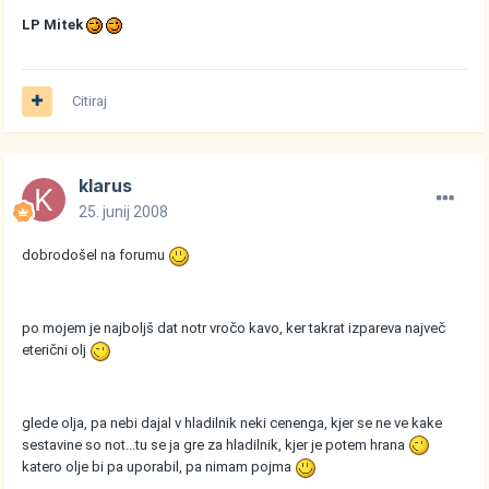
LP Mitek
Citiraj
klarus
25. junij 2008
dobrodošel na forumu
po mojem je najboljš dat notr vročo kavo, ker takrat izpareva največ
eterični olj
glede olja, pa nebi dajal v hladilnik neki cenenga, kjer se ne ve kake
sestavine so not...tu se ja gre za hladilnik, kjer je potem hrana
katero olje bi pa uporabil, pa nimam pojma