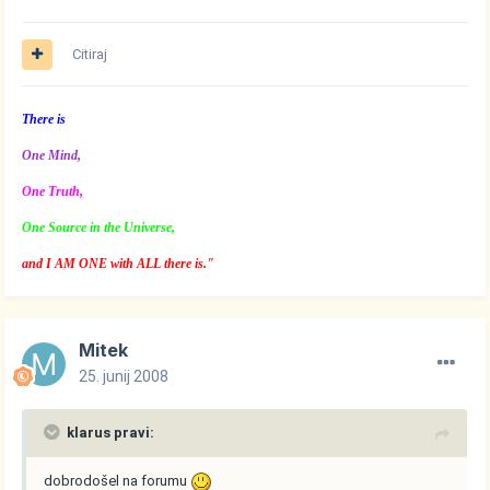
Citiraj
There is
One Mind,
One Truth,
One Source in the Universe,
and I AM ONE with ALL there is."
Mitek
25. junij 2008
klarus pravi:
dobrodošel na forumu