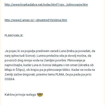
http://www.kvarkadabra.net/index.html?/vpr.../plimovanje.htm
http://www2.arnes.si/~gljsentvid10/plima.htm
PLIMOVANJE:
Je pojav, ki se pojavlja predvsem zaradi Lune (treba je povedati, da
nanj vpliva tudi Sonce). Lunina privlačna sila je dovolj močna, da
povzroči dvig nivoja vode na Zemljini površini. Plimovanje je
najmočnejše, kadar Luna in Sonce delujeta v isti smeri (skratka ob
Mlaju in Ščipu), ob krajcu pa je plimovanje šibko. Kadar se voda na
Zemlji začne dvigovati, pravimo temu PLIMA, če pa pada pa je to
OSEKA.
Kakšna je tvoja razlaga