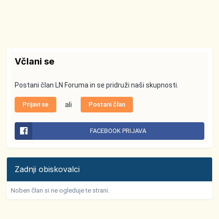
Včlani se
Postani član LN Foruma in se pridruži naši skupnosti.
Prijavi se
ali
Postani član
FACEBOOK PRIJAVA
Zadnji obiskovalci
Noben član si ne ogleduje te strani.