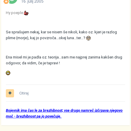
16. julij 2005
Hy poeple
Se sprašujem nekaj, kar se nisem še nikoli, kako oz. kjeri je razlog
plime (morje), kaj jo povzroča...okej luna...ter...?
Ena misel mi je padla oz. teorija...sam me najprej zanima kakšen drug
odgovor, da vidim, če je tapravi !
Citiraj
Bojevnik ima čas le za brezhibnost; vse drugo namreč izčrpava njegovo
moč - brezhibnost pa jo povečuje.