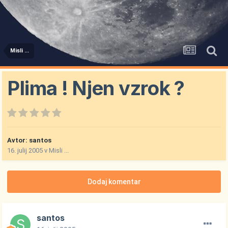
Misli ...
Plima ! Njen vzrok ?
Avtor:
santos
16. julij 2005
v
Misli ...
Dodaj komentar
santos