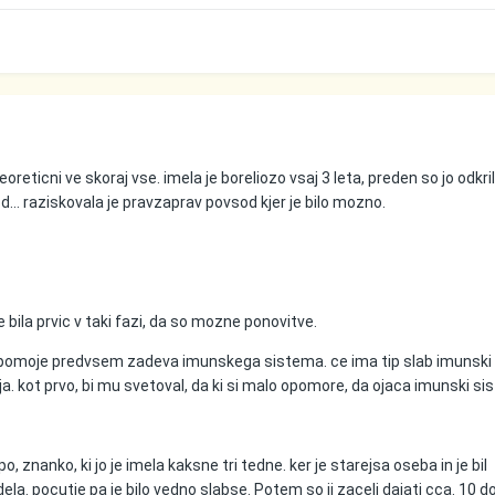
reticni ve skoraj vse. imela je boreliozo vsaj 3 leta, preden so jo odkrili
 ipd... raziskovala je pravzaprav povsod kjer je bilo mozno.
e bila prvic v taki fazi, da so mozne ponovitve.
 in pomoje predvsem zadeva imunskega sistema. ce ima tip slab imunski
a. kot prvo, bi mu svetoval, da ki si malo opomore, da ojaca imunski si
, znanko, ki jo je imela kaksne tri tedne. ker je starejsa oseba in je bil
idela. pocutje pa je bilo vedno slabse. Potem so ji zaceli dajati cca. 10 d