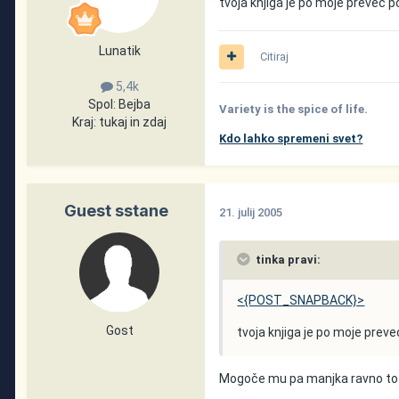
tvoja knjiga je po moje prevec 
Lunatik
Citiraj
5,4k
Spol:
Bejba
Variety is the spice of life.
Kraj:
tukaj in zdaj
Kdo lahko spremeni svet?
Guest sstane
21. julij 2005
tinka pravi:
<{POST_SNAPBACK}>
Gost
tvoja knjiga je po moje prev
Mogoče mu pa manjka ravno t