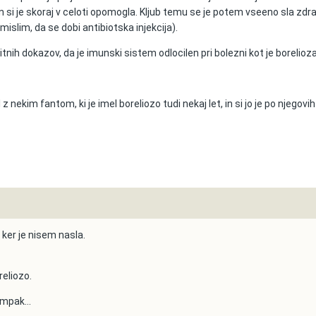
 si je skoraj v celoti opomogla. Kljub temu se je potem vseeno sla zdra
mislim, da se dobi antibiotska injekcija).
ih dokazov, da je imunski sistem odlocilen pri bolezni kot je borelioza
z nekim fantom, ki je imel boreliozo tudi nekaj let, in si jo je po njegovih
 ker je nisem nasla.
reliozo.
mpak...