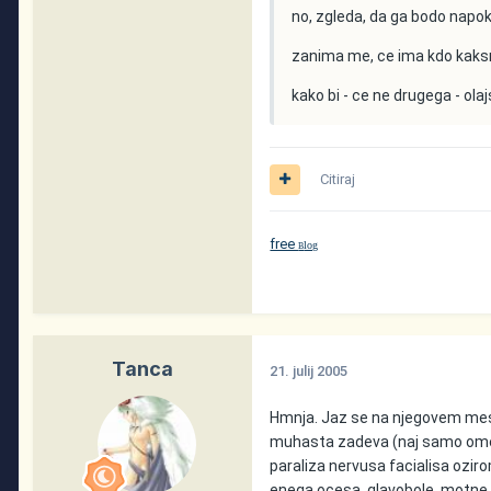
no, zgleda, da ga bodo napoka
zanima me, ce ima kdo kaks
kako bi - ce ne drugega - olajs
Citiraj
free
log
B
Tanca
21. julij 2005
Hmnja. Jaz se na njegovem mest
muhasta zadeva (naj samo omenim
paraliza nervusa facialisa ozir
enega ocesa, glavobole, motne v