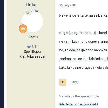
tinka
21. julij 2005
Ne vem, ce je ta tema ze kje, ke
moj prijatelj ima ze tretjic borel
Lunatik
ne vem, kao mu to uspeva, ampa
5,4k
no, zgleda, da ga bodo napokali 
Spol:
Bejba
Kraj:
tukaj in zdaj
zanima me, ce ima kdo kaksne 
kako bi - ce ne drugega - olajsali
Citiraj
Variety is the spice of life.
Kdo lahko spremeni svet?