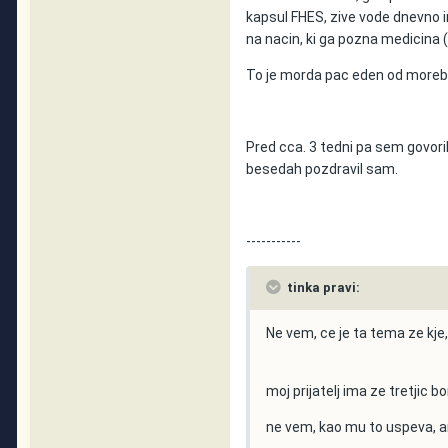
kapsul FHES, zive vode dnevno in
na nacin, ki ga pozna medicina (
To je morda pac eden od morebitn
Pred cca. 3 tedni pa sem govoril 
besedah pozdravil sam.
-----------
tinka pravi:
Ne vem, ce je ta tema ze kje,
moj prijatelj ima ze tretjic bo
ne vem, kao mu to uspeva, a