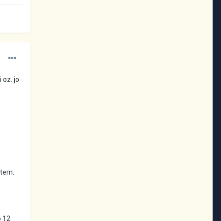
 oz. jo
stem.
o 12