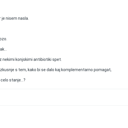
r je nisem nasla.
iozo.
k...
z nekimi konjskimi antibiotiki spet.
izkusnje s tem, kako bi se dalo kaj komplementarno pomagat,
 celo stanje...?