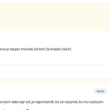
tovo je njegov imunski sistem že krepko načet.
Avtor
mu bom dala raje sol, je napol kemik, bo ze razumel, ko mu razlozim.