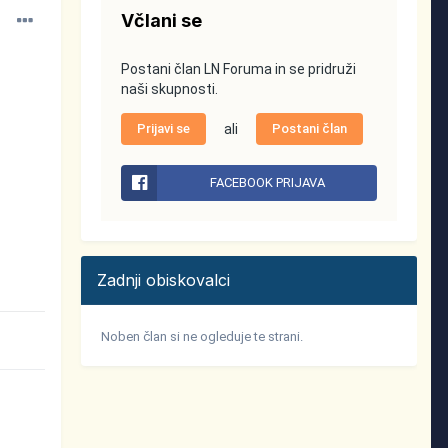
Včlani se
Postani član LN Foruma in se pridruži
naši skupnosti.
Prijavi se
ali
Postani član
FACEBOOK PRIJAVA
Zadnji obiskovalci
Noben član si ne ogleduje te strani.