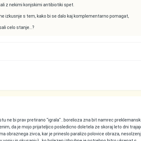
li z nekimi konjskimi antibiotiki spet.
ne izkusnje s tem, kako bi se dalo kaj komplementarno pomagat,
ali celo stanje...?
u ne bi prav pretirano "igrala"...borelioza zna bit namrec preklemans
, da je mojo prijateljico posledicno doletela ze skoraj leto dni traja
oma obraznega zivca, kar je prineslo paralizo polovice obraza, nesolzen
 vonju in okusanju)...ko bolezen izbruhne je potrebno hitro ukrepat s