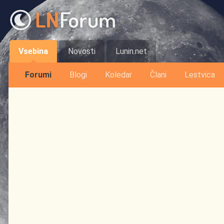
Vsebina
Novosti
Lunin.net
Forumi
Blogi
Koledar
Člani
Lestvica