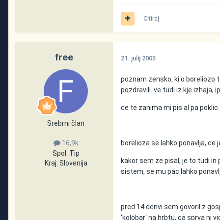
Citiraj
free
21. julij 2005
poznam zensko, ki o boreliozo teo
pozdravili. ve tudi iz kje izhaja,
ce te zanima mi pis al pa poklic.
Srebrni član
borelioza se lahko ponavlja, ce j
16,9k
Spol:
Tip
kakor sem ze pisal, je to tudi
Kraj:
Slovenija
sistem, se mu pac lahko ponavlj
pred 14 denvi sem govoril z gospo
'kolobar' na hrbtu, ga sprva ni v