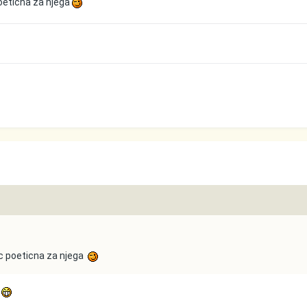
poeticna za njega
ec poeticna za njega
o