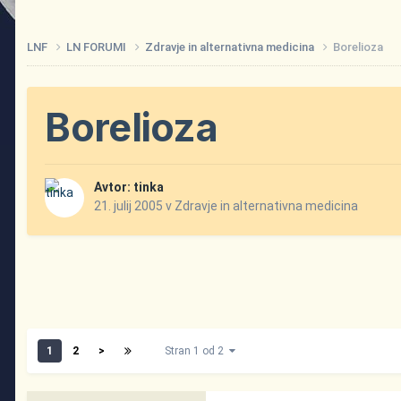
LNF
LN FORUMI
Zdravje in alternativna medicina
Borelioza
Borelioza
Avtor:
tinka
21. julij 2005
v
Zdravje in alternativna medicina
1
2
>
Stran 1 od 2