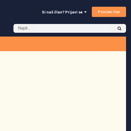
Postani član
Si naš član? Prijavi se