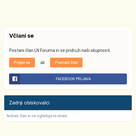
Včlani se
Postani član LN Foruma in se pridruži naši skupnosti.
Prijavi se
ali
Postani član
FACEBOOK PRIJAVA
Zadnji obiskovalci
Noben član si ne ogleduje te strani.