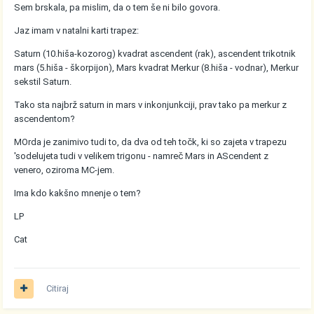
Sem brskala, pa mislim, da o tem še ni bilo govora.
Jaz imam v natalni karti trapez:
Saturn (10.hiša-kozorog) kvadrat ascendent (rak), ascendent trikotnik
mars (5.hiša - škorpijon), Mars kvadrat Merkur (8.hiša - vodnar), Merkur
sekstil Saturn.
Tako sta najbrž saturn in mars v inkonjunkciji, prav tako pa merkur z
ascendentom?
MOrda je zanimivo tudi to, da dva od teh točk, ki so zajeta v trapezu
'sodelujeta tudi v velikem trigonu - namreč Mars in AScendent z
venero, oziroma MC-jem.
Ima kdo kakšno mnenje o tem?
LP
Cat
Citiraj