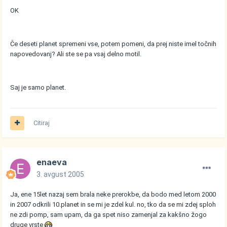
OK
Če deseti planet spremeni vse, potem pomeni, da prej niste imel točnih
napovedovanj? Ali ste se pa vsaj delno motil.
Saj je samo planet.
Citiraj
enaeva
3. avgust 2005
Ja, ene 15let nazaj sem brala neke prerokbe, da bodo med letom 2000
in 2007 odkrili 10.planet in se mi je zdel kul. no, tko da se mi zdej sploh
ne zdi pomp, sam upam, da ga spet niso zamenjal za kakšno žogo
druge vrste