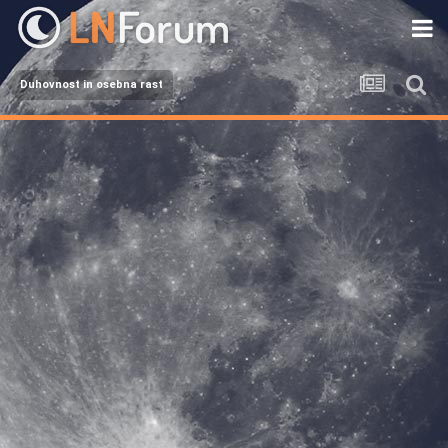
Duhovnost in osebna rast