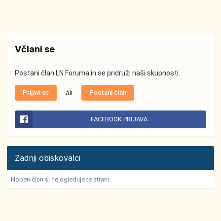
Včlani se
Postani član LN Foruma in se pridruži naši skupnosti.
Prijavi se
ali
Postani član
FACEBOOK PRIJAVA
Zadnji obiskovalci
Noben član si ne ogleduje te strani.