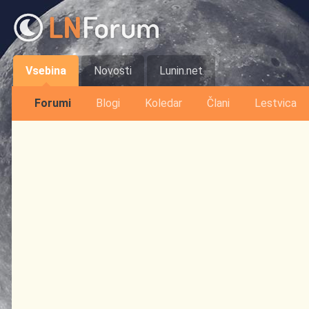
Vsebina
Novosti
Lunin.net
Forumi
Blogi
Koledar
Člani
Lestvica