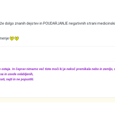
že dolgo znanih dejstev in POUDARJANJE negativnih strani medicinsk
mnenje
še ostaja. In čeprav nimamo več tiste moči ki je nekoč premikala nebo in zemljo,
sa in usode oslabljenih,
ti, najti in ne popustiti.