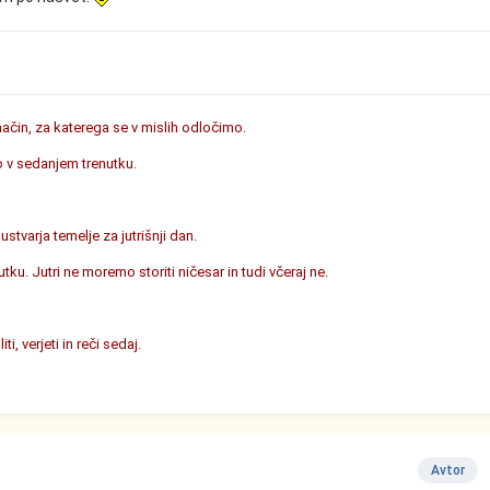
 način, za katerega se v mislih odločimo.
o v sedanjem trenutku.
tvarja temelje za jutrišnji dan.
ku. Jutri ne moremo storiti ničesar in tudi včeraj ne.
, verjeti in reči sedaj.
Avtor