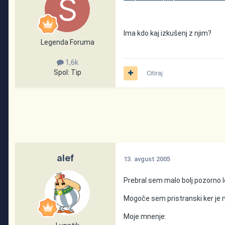
Ima kdo kaj izkušenj z njim?
Legenda Foruma
1,6k
Spol:
Tip
Citiraj
alef
13. avgust 2005
Prebral sem malo bolj pozorno l
Mogoče sem pristranski ker je 
Moje mnenje: