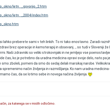
lo_okno/letn..._govorijo_2.htm
lo_okno/letn..._2004/index.htm
ilo_okno.htm
si lahko preberete sami v teh linkih. To ni tako enostavno. Zaradi razni
dravi brez operacije in kemoterapij in obsevanj..., so tudi v Sloveniji že 
rmi. Naši zdravniki so veliki strokovnjaki in ne jemljejo vse poenostavlje
ide čas, ko je potrebno da uradna medicina opravi svoje delo, nato pa j
e smo zboleli, pomeni da smo do sedaj delali marsikaj narobe. Velikokr
spremenimo način življenja in razmišljanja. Ko nam uradna medicina 
pa imamo čas, da se lotimo sebe in novega načina življenja.
 način, za katerega se v mislih odločimo.