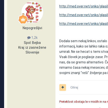
http://med.over.net/onko/glasi
http://med.over.net/onko/glasi
http://med.over.net/onko/glas
Nepogrešljivi
1,2k
Dodala sem nekaj linkov, ostalo 
Spol:
Bejba
informacij, kako se lahko raka oz
Kraj:
iz zasnežene
umirali. Ne se hecat s temi stva
Slovenije
Vsak človek je poglavje zase. Pr
nas, da se gremo alternativo. Č
nimamo časa nekaj mesecev, da 
svojimi znanji "reši" življenje 
Citiraj
Preteklost obstaja le v mislih in na