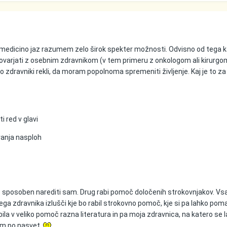
 medicino jaz razumem zelo širok spekter možnosti. Odvisno od tega k
govarjati z osebnim zdravnikom (v tem primeru z onkologom ali kirurgo
so zdravniki rekli, da moram popolnoma spremeniti življenje. Kaj je to 
ti red v glavi
ivanja nasploh
to sposoben narediti sam. Drug rabi pomoč določenih strokovnjakov. Vs
a zdravnika izlušči kje bo rabil strokovno pomoč, kje si pa lahko pom
ila v veliko pomoč razna literatura in pa moja zdravnica, na katero se 
em po nasvet.