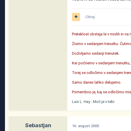
Citiraj
Preteklost obstaja le v mislih in na
Živimo v sedanjem trenutku. Čutim
Doživljamo sedanji trenutek.
Kar počnemo v sedanjem trenutku, us
Torej se odločimo v sedanjem trenut
Samo danes lahko delujemo.
Pomembno je, kaj se odločimo misliti
Luis L. Hay - Moč je v tebi
Sebastjan
16. avgust 2005