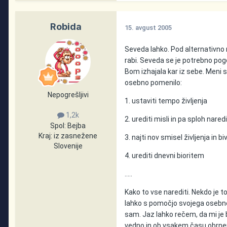
Robida
15. avgust 2005
Seveda lahko. Pod alternativno
rabi. Seveda se je potrebno po
Bom izhajala kar iz sebe. Meni 
osebno pomenilo:
Nepogrešljivi
1. ustaviti tempo življenja
1,2k
2. urediti misli in pa sploh naredi
Spol:
Bejba
Kraj:
iz zasnežene
3. najti nov smisel življenja in b
Slovenije
4. urediti dnevni bioritem
.....
Kako to vse narediti. Nekdo je 
lahko s pomočjo svojega osebneg
sam. Jaz lahko rečem, da mi je b
vedno in ob vsakem času obrn