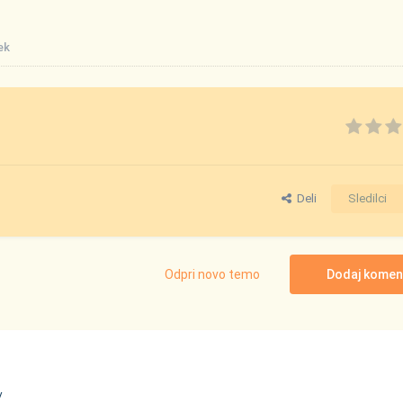
ek
Deli
Sledilci
Odpri novo temo
Dodaj komen
/