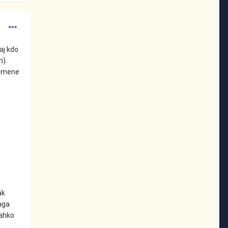
aj kdo
m).
za mene
ak
aga
lahko