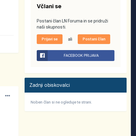
Včlani se
Postani član LN Foruma in se pridruži
naši skupnosti.
Prijavi se
ali
Postani član
FACEBOOK PRIJAVA
Zadnji obiskovalci
Noben član si ne ogleduje te strani.