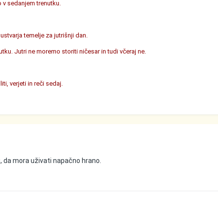
o v sedanjem trenutku.
tvarja temelje za jutrišnji dan.
ku. Jutri ne moremo storiti ničesar in tudi včeraj ne.
, verjeti in reči sedaj.
li, da mora uživati napačno hrano.