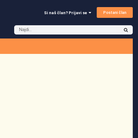
Postani član
Si naš član? Prijavi se