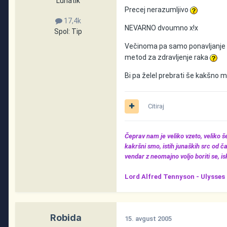
Lunatik
Precej nerazumljivo
17,4k
NEVARNO dvoumno x!x
Spol:
Tip
Večinoma pa samo ponavljanje 
metod za zdravljenje raka
Bi pa želel prebrati še kakšno 
Citiraj
Čeprav nam je veliko vzeto, veliko 
kakršni smo, istih junaških src od ča
vendar z neomajno voljo boriti se, iska
Lord Alfred Tennyson -
Ulysses
Robida
15. avgust 2005