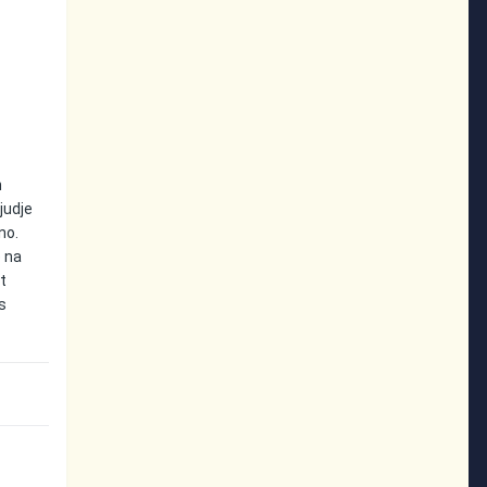
h
ljudje
no.
e na
at
s