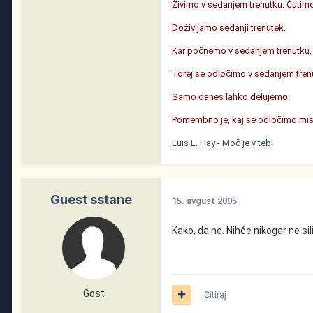
Živimo v sedanjem trenutku. Čutim
Doživljamo sedanji trenutek.
Kar počnemo v sedanjem trenutku, us
Torej se odločimo v sedanjem trenut
Samo danes lahko delujemo.
Pomembno je, kaj se odločimo misliti
Luis L. Hay - Moč je v tebi
Guest sstane
15. avgust 2005
Kako, da ne. Nihče nikogar ne si
Gost
Citiraj