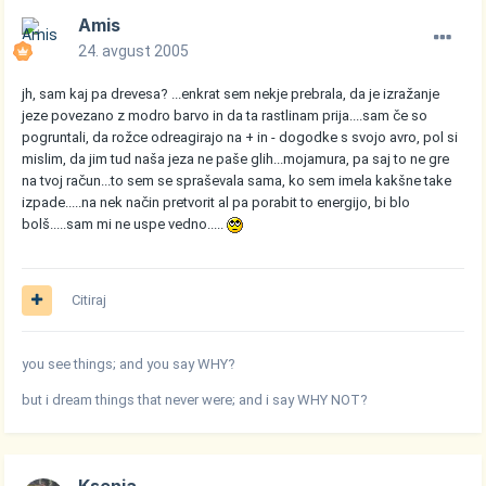
Amis
24. avgust 2005
jh, sam kaj pa drevesa? ...enkrat sem nekje prebrala, da je izražanje
jeze povezano z modro barvo in da ta rastlinam prija....sam če so
pogruntali, da rožce odreagirajo na + in - dogodke s svojo avro, pol si
mislim, da jim tud naša jeza ne paše glih...mojamura, pa saj to ne gre
na tvoj račun...to sem se spraševala sama, ko sem imela kakšne take
izpade.....na nek način pretvorit al pa porabit to energijo, bi blo
bolš.....sam mi ne uspe vedno.....
Citiraj
you see things; and you say WHY?
but i dream things that never were; and i say WHY NOT?