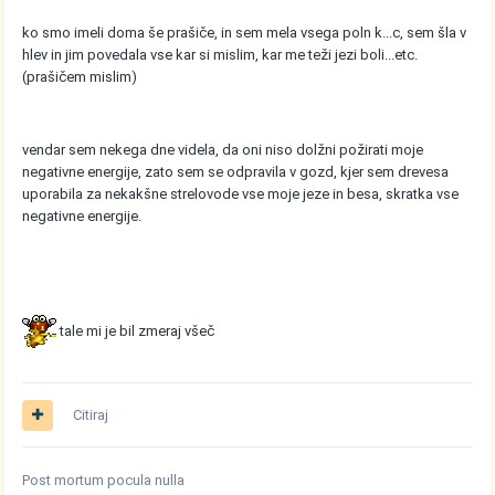
ko smo imeli doma še prašiče, in sem mela vsega poln k...c, sem šla v
hlev in jim povedala vse kar si mislim, kar me teži jezi boli...etc.
(prašičem mislim)
vendar sem nekega dne videla, da oni niso dolžni požirati moje
negativne energije, zato sem se odpravila v gozd, kjer sem drevesa
uporabila za nekakšne strelovode vse moje jeze in besa, skratka vse
negativne energije.
tale mi je bil zmeraj všeč
Citiraj
Post mortum pocula nulla