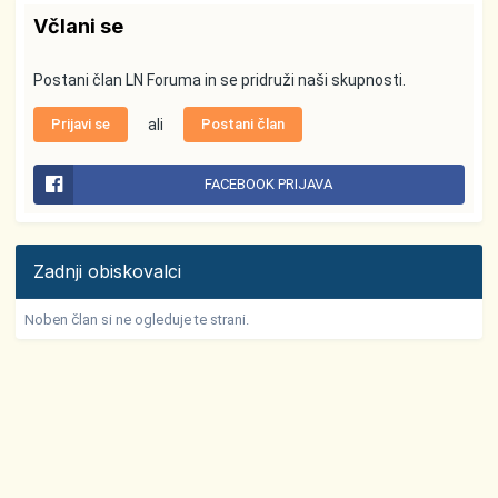
Včlani se
Postani član LN Foruma in se pridruži naši skupnosti.
Prijavi se
ali
Postani član
FACEBOOK PRIJAVA
Zadnji obiskovalci
Noben član si ne ogleduje te strani.