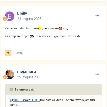
Emily
24. avgust 2005
Kadar se ti dan turoben
, neprijazen
zdi,
se sprijazni z njim
in enostavno ga prespi x!x x!x x!x
Citiraj
mojamura
25. avgust 2005
Selene pravi:
<{POST_SNAPBACK}>
boksarska vreča... o tem razmišljam tudi
sama...