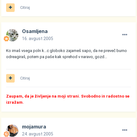
Citiraj
Osamljena
16. avgust 2005
Ko imaš vsega poln k...c globoko zajameš sapo, da ne preveč burno
odreagiraš, potem pa paše kak sprehod v naravo, gozd...
Citiraj
Zaupam, da je življenje na moji strani. Svobodno in radostno se
izražam.
mojamura
24. avgust 2005