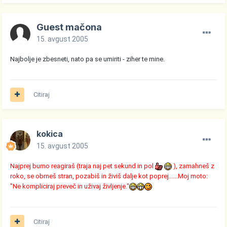
Guest mačona
15. avgust 2005
Najbolje je zbesneti, nato pa se umiriti - ziher te mine.
Citiraj
kokica
15. avgust 2005
Najprej burno reagiraš (traja naj pet sekund in pol
), zamahneš z
roko, se obrneš stran, pozabiš in živiš dalje kot poprej......Moj moto:
"Ne kompliciraj preveč in uživaj življenje."
Citiraj