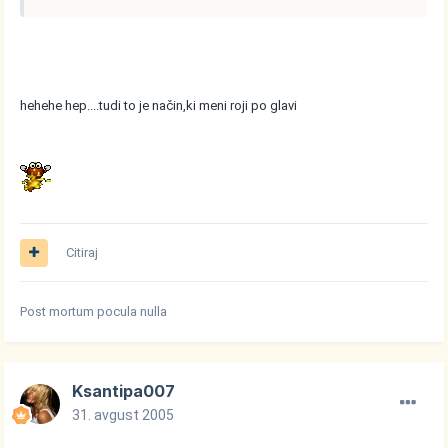
hehehe hep....tudi to je način,ki meni roji po glavi
Citiraj
Post mortum pocula nulla
Ksantipa007
31. avgust 2005