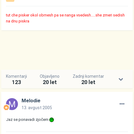
tut che pisker okol obrnesh pa se nanga vsedesh.....she zmeri sedish
na dnu piskra
Komentarji
Objavljeno
Zadnji komentar
123
20 let
20 let
Melodie
13. avgust 2005
Jaz se ponavadi zjočem