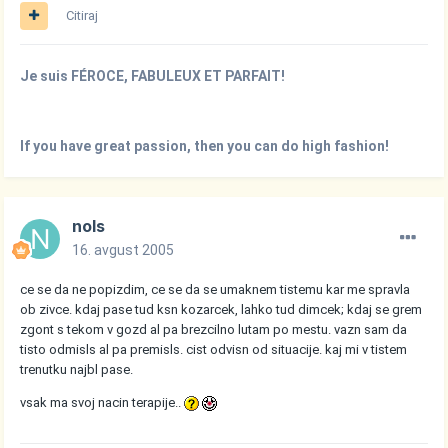
Citiraj
Je suis FÉROCE, FABULEUX ET PARFAIT!
If you have great passion, then you can do high fashion!
nols
16. avgust 2005
ce se da ne popizdim, ce se da se umaknem tistemu kar me spravla
ob zivce. kdaj pase tud ksn kozarcek, lahko tud dimcek; kdaj se grem
zgont s tekom v gozd al pa brezcilno lutam po mestu. vazn sam da
tisto odmisls al pa premisls. cist odvisn od situacije. kaj mi v tistem
trenutku najbl pase.
vsak ma svoj nacin terapije..