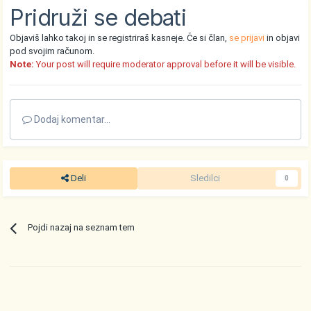
Pridruži se debati
Objaviš lahko takoj in se registriraš kasneje. Če si član,
se prijavi
in objavi
pod svojim računom.
Note:
Your post will require moderator approval before it will be visible.
Dodaj komentar...
Deli
Sledilci
0
Pojdi nazaj na seznam tem