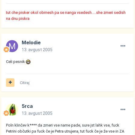
tut che pisker okol obrnesh pa se nanga vsedesh.....she zmeri sedish
na dnu piskra
Melodie
13. avgust 2005
Celi pesnik
Citiraj
5rca
13. avgust 2005
Poln klinčev k**** da zmeri vse name pade, sure jst lahk vse, fuck
Petrini občutki pa fuck če je Petra utrujena, tut fuck če je že vse in ZA