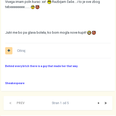
Vsega imam poln kurac :xx!:
Razbijam čaše....i to je sve zbog
tebeeeeeeee.......
Jutri me bo pa glava bolela, ko bom mogla nove kupit!
Citiraj
Behind every bitch there is a guy that made her that way.
Sheakespeare
PREV
Stran 1 od 5
>