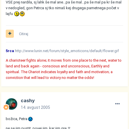
VSE prej nardila, sj lahk še mal ane...pa še mal...pa še mal pa kr še mal
v nedogled, gon Petrca sj tko nimaš kej drugega pametnega počet v
lajfu
Citiraj
5rca
http://www.lunin.net/forum/style_emoticons/default/flower.gif
A charioteer fights alone; it moves from one place to the next, water to
land and back again - conscious and unconscious, Earthly and
spiritual. The Chariot indicates loyalty and faith and motivation; a
conviction that will lead to victory no matter the odds!
cashy
14. avgust 2005
božica, Petra
ne se jim pustit, povej jim, kar jim gre :!!: