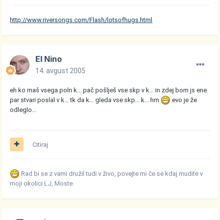
http://www.riversongs.com/Flash/lotsofhugs.html
El Nino
14. avgust 2005
eh ko maš vsega poln k... pač pošlješ vse skp v k... in zdej bom js ene
par stvari poslal v k... tk da k... gleda vse skp... k... hm
evo je že
odleglo...
Citiraj
Rad bi se z vami družil tudi v živo, povejte mi če se kdaj mudite v
moji okolici LJ, Moste.