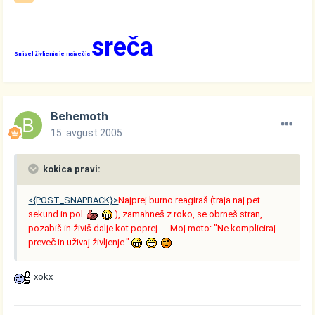
sreča
Smisel življenja je največja
Behemoth
15. avgust 2005
kokica pravi:
<{POST_SNAPBACK}>
Najprej burno reagiraš (traja naj pet
sekund in pol
), zamahneš z roko, se obrneš stran,
pozabiš in živiš dalje kot poprej......Moj moto: "Ne kompliciraj
preveč in uživaj življenje."
xokx