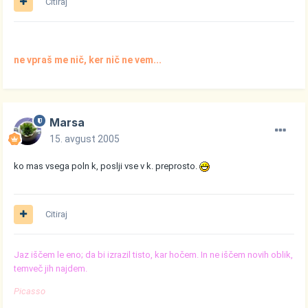
Citiraj
ne vpraš me nič, ker nič ne vem...
Marsa
15. avgust 2005
ko mas vsega poln k, poslji vse v k. preprosto.
Citiraj
Jaz iščem le eno; da bi izrazil tisto, kar hočem. In ne iščem novih oblik,
temveč jih najdem.
Picasso