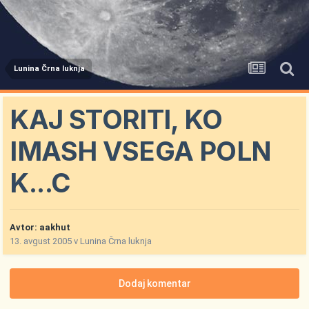
Lunina Črna luknja
KAJ STORITI, KO
IMASH VSEGA POLN
K...C
Avtor:
aakhut
13. avgust 2005
v
Lunina Črna luknja
Dodaj komentar