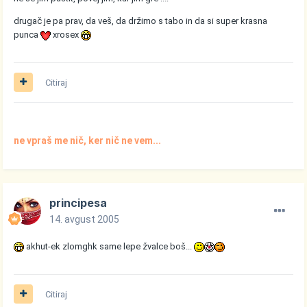
drugač je pa prav, da veš, da držimo s tabo in da si super krasna
punca
xrosex
Citiraj
ne vpraš me nič, ker nič ne vem...
principesa
14. avgust 2005
akhut-ek zlomghk same lepe žvalce boš...
Citiraj