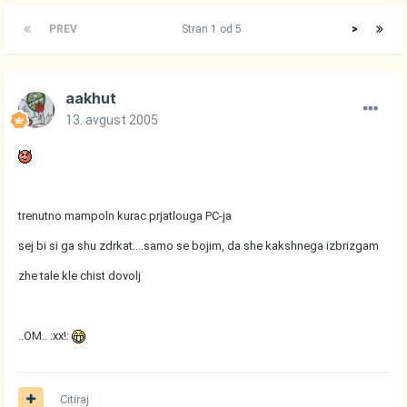
PREV
Stran 1 od 5
>
aakhut
13. avgust 2005
trenutno mampoln kurac prjatlouga PC-ja
sej bi si ga shu zdrkat....samo se bojim, da she kakshnega izbrizgam
zhe tale kle chist dovolj
..OM.. :xx!:
Citiraj