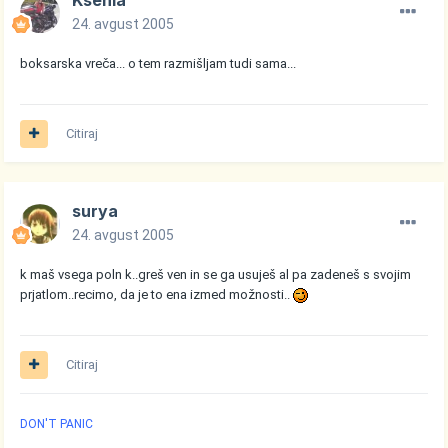
Ksenia
24. avgust 2005
boksarska vreča... o tem razmišljam tudi sama...
Citiraj
surya
24. avgust 2005
k maš vsega poln k..greš ven in se ga usuješ al pa zadeneš s svojim
prjatlom..recimo, da je to ena izmed možnosti..
Citiraj
DON'T PANIC