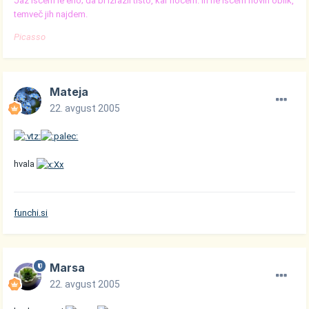
Jaz iščem le eno; da bi izrazil tisto, kar hočem. In ne iščem novih oblik,
temveč jih najdem.
Picasso
Mateja
22. avgust 2005
hvala
funchi.si
Marsa
22. avgust 2005