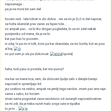
napisanega...
pa je ne more bit sam del.
hocem rect - tale tokrat ni zlo dobra... res se mi je ZLO ni dal napisat,
ze hotla skenslat prav zares za hipec tole....
no ampak pac... ce bi tko drugac pogledala, bi se mi zdel nekak
pusijevsko od mene, da je ne bi.
ker pac kao to pocnem..
in zdaj 1x pa mi ni tolk, bom pa kar skenslala, se nic borila, kot en pusi
al kaj.
no pol sem jo sla pa dokoncat.
[/quote]
haha, tudi pysu si postala, ker nisi pussy?
ma kar se mene tice, vem, da doloceni ljudje zelo v detajle berejo
napoved in spremljajo itd.
jaz osebno ne vedno, ampak ne jemlji tega narobe...imam pac ene vaje
sama s sabo, ko hocem
stvari sama pogruntat zase neodvisno od zunanjih napovedovalcev.
se mi zdi, da je treba razvit malo svoje cute in tipalke.
to je to ...