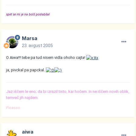
spet se mi je na bolš poslabšal
Marsa
23. avgust 2005
O Aiwa!!! tebe pa tud nisem vidla ohoho cajta!
ja, pivckal pa papckal.
Jaz iščem le eno; da bi izrazil tisto, kar hočem. In ne iščem novih oblik,
temveč jih najdem.
Picasso
aiwa