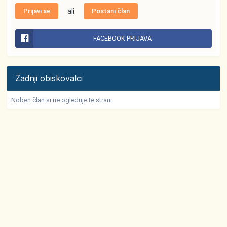
Prijavi se
ali
Postani član
FACEBOOK PRIJAVA
Zadnji obiskovalci
Noben član si ne ogleduje te strani.