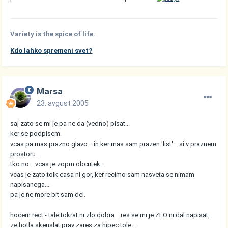
Variety is the spice of life.
Kdo lahko spremeni svet?
Marsa
23. avgust 2005
saj zato se mi je pa ne da (vedno) pisat...
ker se podpisem.
vcas pa mas prazno glavo... in ker mas sam prazen 'list'... si v praznem
prostoru...
tko no... vcas je zoprn obcutek...
vcas je zato tolk casa ni gor, ker recimo sam nasveta se nimam
napisanega...
pa je ne more bit sam del.
hocem rect - tale tokrat ni zlo dobra... res se mi je ZLO ni dal napisat,
ze hotla skenslat prav zares za hipec tole....