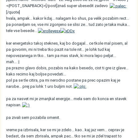
<{POST_SNAPBACK}>[/post]znaš super ubesedit zadevo
[/quote]
hvala, ampak... kakor kdaj... nalagam ko shus, pa velik pozabim rect...
pa ponavljam se, vse mi zgonjeno se slisi ze... tud zato je taka muka...
tele vse besede...
ker energetsko takoj steknes, kaj bo dogajal... ce tkole mal pisem, al
pa govorim, mi ni treba tko pazit na tole nit... je lohk tud kaj
nepovezanega in tko... tam pa mas stavk, ki mora lepo peljat...
mah... :|
pa prazno glavo dobis, pozabis na kako besedo, cist ti gre iz glave...
kako recimo kaj boljse povedati...
pol pa se tle citira, pa mi nerodno postane pa prec opazim kaj je
narobe... prej pa lohk 1 uro buljim not.
pa za nasvet mi je zmanjkal energije... mela sem do konca en stavek
napisan.
pa zivali sem pozabila omenit.
vreme pa izbrisala, ker se mi je zdelo... kao.. kaj jaz vem... ceprav je
bedast, da sem zbrisala, ampak pac... tko se mi je zdel trapast to