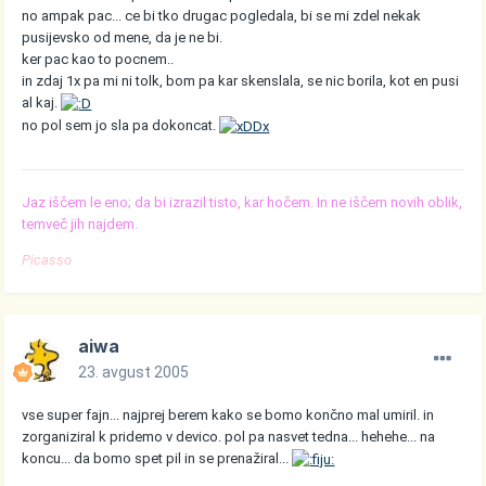
no ampak pac... ce bi tko drugac pogledala, bi se mi zdel nekak
pusijevsko od mene, da je ne bi.
ker pac kao to pocnem..
in zdaj 1x pa mi ni tolk, bom pa kar skenslala, se nic borila, kot en pusi
al kaj.
no pol sem jo sla pa dokoncat.
Jaz iščem le eno; da bi izrazil tisto, kar hočem. In ne iščem novih oblik,
temveč jih najdem.
Picasso
aiwa
23. avgust 2005
vse super fajn... najprej berem kako se bomo končno mal umiril. in
zorganiziral k pridemo v devico. pol pa nasvet tedna... hehehe... na
koncu... da bomo spet pil in se prenažiral...