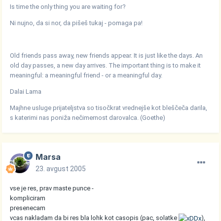
Is time the only thing you are waiting for?
Ni nujno, da si nor, da pišeš tukaj - pomaga pa!
Old friends pass away, new friends appear. It is just like the days. An
old day passes, a new day arrives. The important thing is to make it
meaningful: a meaningful friend - or a meaningful day.
Dalai Lama
Majhne usluge prijateljstva so tisočkrat vrednejše kot bleščeča darila,
s katerimi nas poniža nečimernost darovalca. (Goethe)
Marsa
23. avgust 2005
vse je res, prav maste punce -
kompliciram
presenecam
vcas nakladam da bi res bla lohk kot casopis (pac, solatke
),