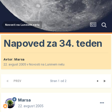
Novosti na Luninem netu
Napoved za 34. teden
Avtor:
Marsa
22. avgust 2005
v
Novosti na Luninem netu
PREV
Stran 1 od 2
>
Marsa
22. avgust 2005