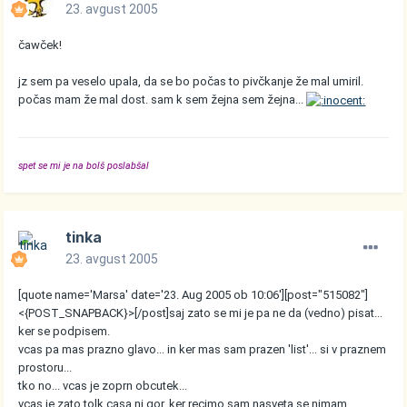
23. avgust 2005
čawček!
jz sem pa veselo upala, da se bo počas to pivčkanje že mal umiril.
počas mam že mal dost. sam k sem žejna sem žejna...
spet se mi je na bolš poslabšal
tinka
23. avgust 2005
[quote name='Marsa' date='23. Aug 2005 ob 10:06'][post="515082"]
<{POST_SNAPBACK}>[/post]saj zato se mi je pa ne da (vedno) pisat...
ker se podpisem.
vcas pa mas prazno glavo... in ker mas sam prazen 'list'... si v praznem
prostoru...
tko no... vcas je zoprn obcutek...
vcas je zato tolk casa ni gor, ker recimo sam nasveta se nimam