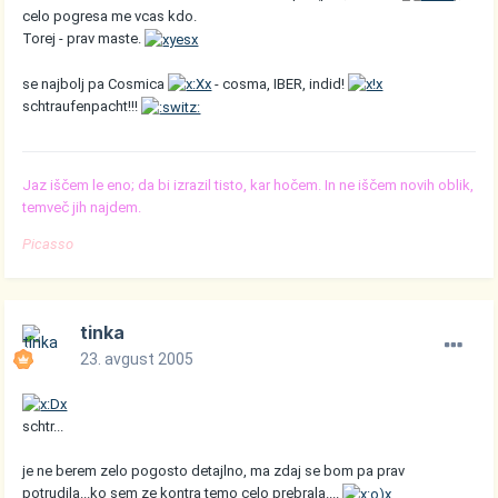
celo pogresa me vcas kdo.
Torej - prav maste.
se najbolj pa Cosmica
- cosma, IBER, indid!
schtraufenpacht!!!
Jaz iščem le eno; da bi izrazil tisto, kar hočem. In ne iščem novih oblik,
temveč jih najdem.
Picasso
tinka
23. avgust 2005
schtr...
je ne berem zelo pogosto detajlno, ma zdaj se bom pa prav
potrudila...ko sem ze kontra temo celo prebrala....