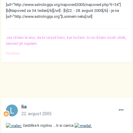
[url="http://www.astrologija.org/napoved2005/napoved.php?t=34"]
[b]Napoved za 34. teden[/b][/url] - [b]22. - 28. avgust 2005[/b] - je na
[url="http://www.astrologija.org"]Luninem netu[/url].
Jaz iščem le eno; da bi izrazil tisto, kar hočem. In ne iščem novih oblik,
temveč jih najdem.
Picasso
lia
22. avgust 2005
čestitke k rojstvu ....ti si carica