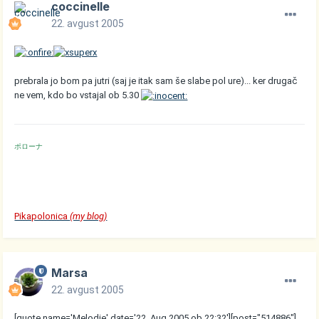
coccinelle
22. avgust 2005
prebrala jo bom pa jutri (saj je itak sam še slabe pol ure)... ker drugač
ne vem, kdo bo vstajal ob 5.30
ポローナ
Pikapolonica
(my blog)
Marsa
22. avgust 2005
[quote name='Melodie' date='22. Aug 2005 ob 22:32'][post="514886"]