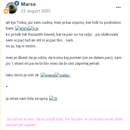
Marsa
23. avgust 2005
ah kje Tinka, jaz sem cudna, men je kar zoprno, ker folk to podrobno
bere.
ko je tolk teh frazastih besed, ker te pac so na voljo... pa oblikovala
sem si pac tud en stil in je pac tko... sam...
no ja, saj ni vazno...
men je dbest da je odziv, da komu kaj pomen (ce ze delam pac), sam
po 1 strani mi pa ne bi blo vsec da bi cist zaprmej jemali.
tako da to je cist ok.
*
ja vmes sem bila ze upsy.
Jaz iščem le eno; da bi izrazil tisto, kar hočem. In ne iščem novih oblik,
temveč jih najdem.