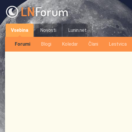
Vsebina
Novosti
Lunin.net
Forumi
Blogi
Koledar
Člani
Lestvica