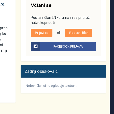
org
.
Včlani se
Postani član LN Foruma in se pridruži
naši skupnosti.
prtih
Prijavi se
ali
Postani član
j kot
v
ni
FACEBOOK PRIJAVA
eniji
Zadnji obiskovalci
Noben član si ne ogleduje te strani.