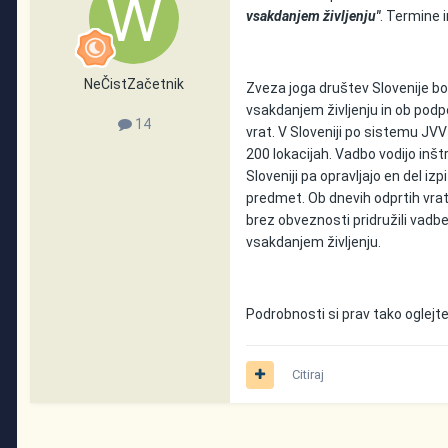
vsakdanjem življenju"
. Termine i
NeČistZačetnik
Zveza joga društev Slovenije b
vsakdanjem življenju in ob podp
14
vrat. V Sloveniji po sistemu JVV
200 lokacijah. Vadbo vodijo inš
Sloveniji pa opravljajo en del izp
predmet. Ob dnevih odprtih vrat 
brez obveznosti pridružili vadb
vsakdanjem življenju.
Podrobnosti si prav tako oglejt
Citiraj