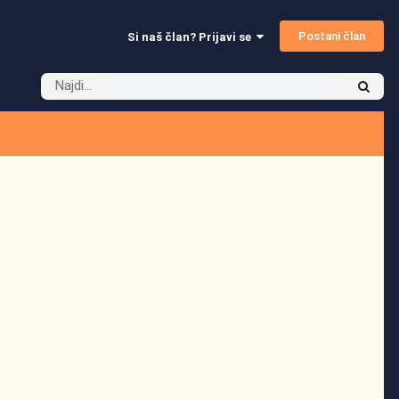
Postani član
Si naš član? Prijavi se