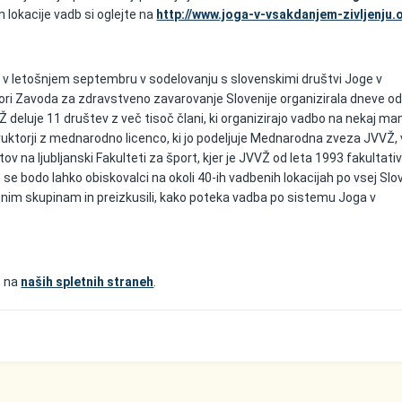
n lokacije vadb si oglejte na
http://www.joga-v-vsakdanjem-zivljenju.
o v letošnjem septembru v sodelovanju s slovenskimi društvi Joge v
ori Zavoda za zdravstveno zavarovanje Slovenije organizirala dneve od
Ž deluje 11 društev z več tisoč člani, ki organizirajo vadbo na nekaj man
truktorji z mednarodno licenco, ki jo podeljuje Mednarodna zveza JVVŽ, 
itov na ljubljanski Fakulteti za šport, kjer je JVVŽ od leta 1993 fakultativ
se bodo lahko obiskovalci na okoli 40-ih vadbenih lokacijah po vsej Slov
enim skupinam in preizkusili, kako poteka vadba po sistemu Joga v
e na
naših spletnih straneh
.