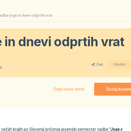
dbe joge in dnevi odprtih vrat
in dnevi odprtih vrat
Deli
Sledilci
la
Odpri novo temo
Dodaj komen
ečjih krajih po Sloveniji pričenja jesenski semester vadbe
"Joge v