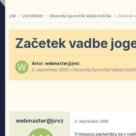
LNF
LN FORUMI
Obvestila Sporočila Vabila Voščila
Začetek va
Začetek vadbe joge 
Avtor:
webmaster@jvvz
3. september 2005
v
Obvestila Sporočila Vabila Vošči
webmaster@jvvz
3. september 2005
V mesecu septembru se v vseh v