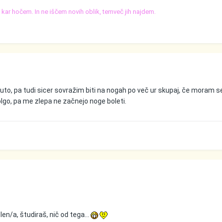
o, kar hočem. In ne iščem novih oblik, temveč jih najdem.
nuto, pa tudi sicer sovražim biti na nogah po več ur skupaj, če moram 
olgo, pa me zlepa ne začnejo noge boleti.
len/a, študiraš, nič od tega...