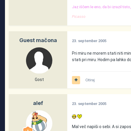
Jaz iščem le eno; da bi izrazil tist
Picasso
Guest mačona
23. september 2005
Pri miru ne morem stati niti mi
stati pri miru. Hodim pa lahko d
Gost
Citiraj
alef
23. september 2005
Mal več napiši o sebi. A si zapos