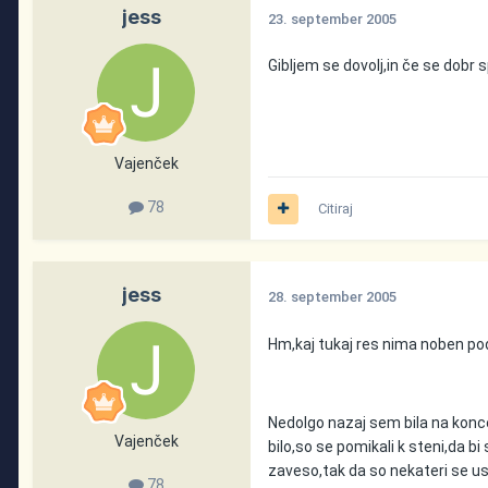
jess
23. september 2005
Gibljem se dovolj,in če se dob
Vajenček
78
Citiraj
jess
28. september 2005
Hm,kaj tukaj res nima noben pod
Nedolgo nazaj sem bila na koncert
Vajenček
bilo,so se pomikali k steni,da bi
zaveso,tak da so nekateri se used
78