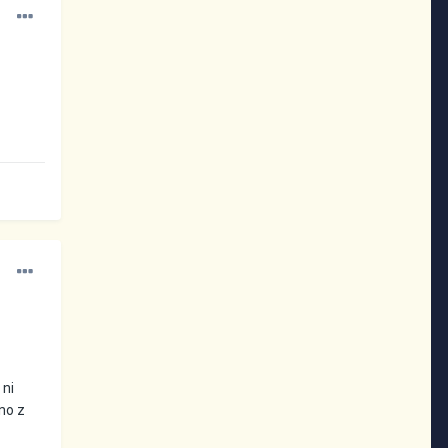
 ni
eno z