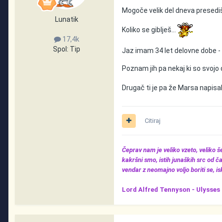
Mogoče velik del dneva presediš 
Lunatik
Koliko se giblješ...
17,4k
Spol:
Tip
Jaz imam 34 let delovne dobe -
Poznam jih pa nekaj ki so svojo
Drugač ti je pa že Marsa napisal
Citiraj
Čeprav nam je veliko vzeto, veliko 
kakršni smo, istih junaških src od ča
vendar z neomajno voljo boriti se, iska
Lord Alfred Tennyson -
Ulysses