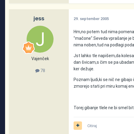
jess
29. september 2005
Hm,no potem tud nima pomena n
"mačone".Seveda vprašanje je b
nima noben,tud na podlagi poda
Jst lahko tle napišem,da kolesa
Vajenček
dan švicam,s čim se pa ubadam
ker dežuje.
78
Poznam ljudi,ki se nič ne gibajo 
zmorejo stati pri miru komaj en
Torej gibanje tlele ne bi smel bi
Citiraj