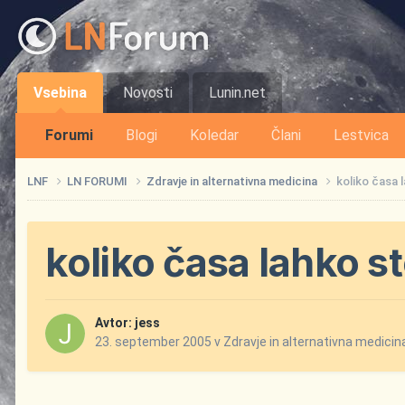
Vsebina
Novosti
Lunin.net
Forumi
Blogi
Koledar
Člani
Lestvica
LNF
LN FORUMI
Zdravje in alternativna medicina
koliko časa 
koliko časa lahko s
Avtor:
jess
23. september 2005
v
Zdravje in alternativna medicin