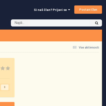
Postani član
Si naš član? Prijavi se
Vse aktivnosti
0