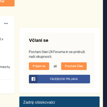
tar
v
l v
Včlani se
Postani član LN Foruma in se pridruži
naši skupnosti.
Prijavi se
ali
Postani član
a mestu
FACEBOOK PRIJAVA
Zadnji obiskovalci