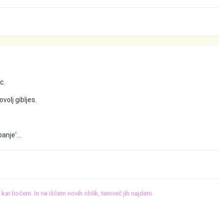
c.
volj gibljes.
anje'...
o, kar hočem. In ne iščem novih oblik, temveč jih najdem.