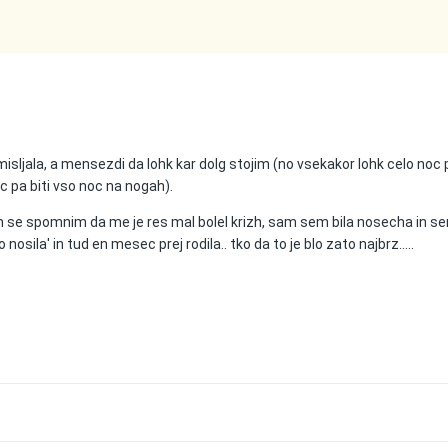
misljala, a mensezdi da lohk kar dolg stojim (no vsekakor lohk celo noc
ac pa biti vso noc na nogah).
 se spomnim da me je res mal bolel krizh, sam sem bila nosecha in s
 nosila' in tud en mesec prej rodila.. tko da to je blo zato najbrz.....