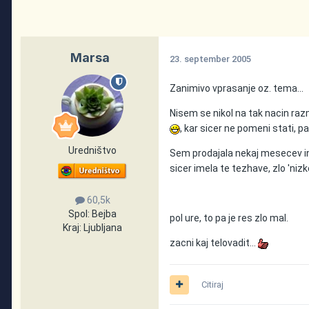
Marsa
23. september 2005
Zanimivo vprasanje oz. tema...
Nisem se nikol na tak nacin raz
, kar sicer ne pomeni stati, p
Uredništvo
Sem prodajala nekaj mesecev in
sicer imela te tezhave, zlo 'nizko
60,5k
Spol:
Bejba
pol ure, to pa je res zlo mal.
Kraj:
Ljubljana
zacni kaj telovadit...
Citiraj