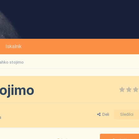
Iskalnik
lahko stojimo
tojimo
Deli
Sledilci
a