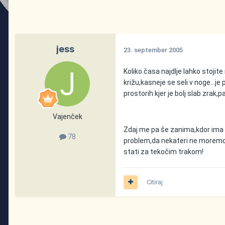
jess
23. september 2005
Koliko časa najdlje lahko stoji
križu,kasneje se seli v noge...je
prostorih kjer je bolj slab zrak,
Vajenček
Zdaj me pa še zanima,kdor ima i
78
problem,da nekateri ne moremo 
stati za tekočim trakom!
Citiraj