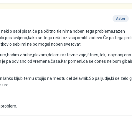
Avtor
eki o sebi pisat,če pa očitno tle nima noben tega problema,razen
lo postavljeno,kako se tega rešit oz vsaj omilit zadevo.Če pa tega pr
tkov o sebi mi ne bo mogel noben svetovat.
rim,hodim v hribe,plavam,delam raztezne vaje,fitnes,tek,..najmanj eno
 je pa odvisno od vremena,časa.Kar pomeni,da se dones ne bom gibal
in lahko kljub temu stojijo na mestu cel delavnik.So pa ljudje,ki se zelo g
o uro.
t problem.