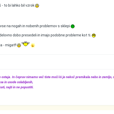
- to bi lahko bil vzrok
 vse na nogah in nobenih problemov s sklepi
 delovno dobo presedeli in imajo podobne probleme kot ti.
a - migat!!
še ostaja. In čeprav nimamo več tiste moči ki je nekoč premikala nebo in zemljo,
sa in usode oslabljenih,
ti, najti in ne popustiti.