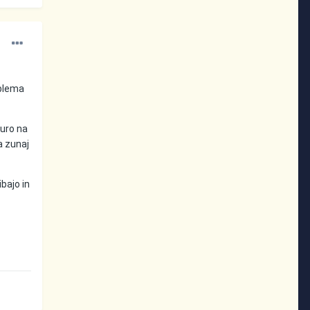
oblema
 uro na
a zunaj
ibajo in