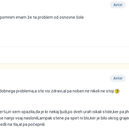
Avtor
r spomnim imam že ta problem od osnovne šole
Avtor
obnega problema,a ste vsi zdravi,al pa noben ne nikoli ne stoji
u,in sem opazila,da je kr nekaj ljudi,po dveh urah iskali stole,ker pa jih
 se nanjo vsaj naslonili,ampak stene pa spet ni blo,ker je bilo okrog graj
li na tla,al pa počepnili.