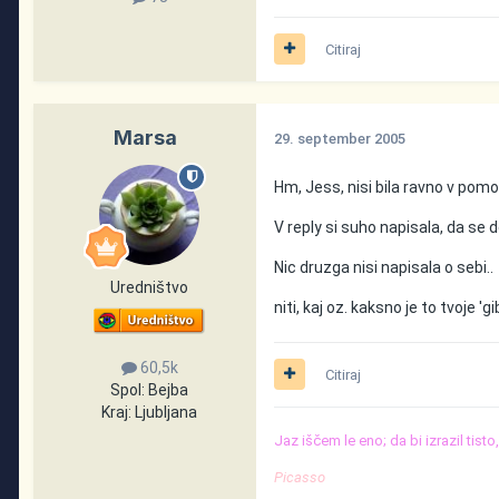
Citiraj
Marsa
29. september 2005
Hm, Jess, nisi bila ravno v pomo
V reply si suho napisala, da se do
Nic druzga nisi napisala o sebi..
Uredništvo
niti, kaj oz. kaksno je to tvoje 'gib
60,5k
Citiraj
Spol:
Bejba
Kraj:
Ljubljana
Jaz iščem le eno; da bi izrazil tist
Picasso