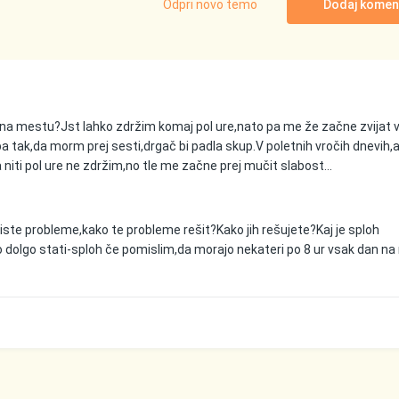
Odpri novo temo
Dodaj komen
te na mestu?Jst lahko zdržim komaj pol ure,nato pa me že začne zvijat 
 pa tak,da morm prej sesti,drgač bi padla skup.V poletnih vročih dnevih,a
pa niti pol ure ne zdržim,no tle me začne prej mučit slabost...
ste probleme,kako te probleme rešit?Kako jih rešujete?Kaj je sploh
dolgo stati-sploh če pomislim,da morajo nekateri po 8 ur vsak dan n