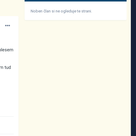
Noben član si ne ogleduje te strani.
 plesem
em tud