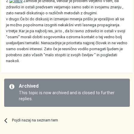
Z
Zamisel je izredna, vendar je problem verjetno v tem, da
zdravilci in ostali predvsem verjamejo samo sebi in svojemu znanju ,
zato neradi diskutirajo o različnih metodah z drugimi.
v drugo:Če bi do diskusij in izmenjav mnenja prišlo je vprašljivo ali se
je možno popolnoma izogniti nekakšni vrsti lasnega propagiranja.
v tretje :Kar je pa najbolj res, je to , da bi ravno zdravilci in ostali v svoji
"osami" morali dobiti sogovornika oziroma kontakt o tej vedno bolj
uveljavljeni tematiki. Nenazadnje je prioriteta najprej človek in ne vedno
samo osebni interesi. Zato če je resnično vodilo pomagati ljudem je
potrebno zato včasih "malo stopiti iz svojih čevljev " in pogledati
naokoli.
Archived
This topic is now archived and is closed to further
replies.
Pojdi nazaj na seznam tem