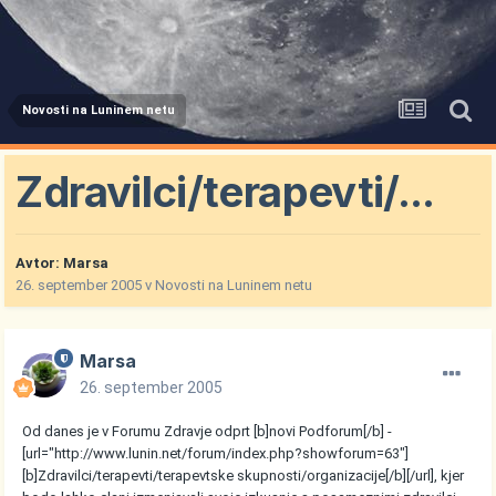
Novosti na Luninem netu
Zdravilci/terapevti/...
Avtor:
Marsa
26. september 2005
v
Novosti na Luninem netu
Marsa
26. september 2005
Od danes je v Forumu Zdravje odprt [b]novi Podforum[/b] -
[url="http://www.lunin.net/forum/index.php?showforum=63"]
[b]Zdravilci/terapevti/terapevtske skupnosti/organizacije[/b][/url], kjer