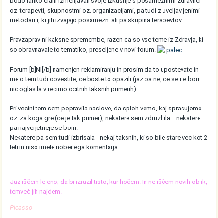
bodo lahko clani izmenjavali svoje izkusnje s posameznimi zdravilci
oz. terapevti, skupnostmi oz. organizacijami, pa tudi z uveljavljenimi
metodami, ki jih izvajajo posamezni ali pa skupina terapevtov.
Pravzaprav ni kaksne spremembe, razen da so vse teme iz Zdravja, ki
so obravnavale to tematiko, preseljene v novi forum.
Forum [b]NI[/b] namenjen reklamiranju in prosim da to upostevate in
me o tem tudi obvestite, ce boste to opazili (jaz pa ne, ce se ne bom
nic oglasila v recimo ocitnih taksnih primerih).
Pri vecini tem sem popravila naslove, da sploh vemo, kaj sprasujemo
oz. za koga gre (ce je tak primer), nekatere sem zdruzhila... nekatere
pa najverjetneje se bom.
Nekatere pa sem tudi izbrisala - nekaj taksnih, ki so bile stare vec kot 2
leti in niso imele nobenega komentarja.
Jaz iščem le eno; da bi izrazil tisto, kar hočem. In ne iščem novih oblik,
temveč jih najdem.
Picasso