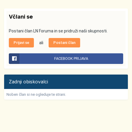
Včlani se
Postani član LN Foruma in se pridruži naši skupnosti.
Prijavi se
ali
Postani član
FACEBOOK PRIJAVA
Zadnji obiskovalci
Noben član si ne ogleduje te strani.