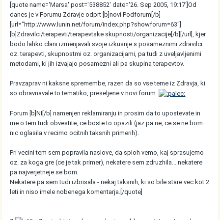
[quote name='Marsa' post='538852' date='26. Sep 2005, 19:17']Od
danes je v Forumu Zdravje odprt [b]novi Podforum[/b] -
[url="http://www.lunin.net/forum/index.php?showforum=63"]
[b]Zdravilci/terapevti/terapevtske skupnosti/organizacije[/b][/url], kjer
bodo lahko clani izmenjavali svoje izkusnje s posameznimi zdravilci
oz. terapevti, skupnostmi oz. organizacijami, pa tudi z uveljavljenimi
metodami, ki jih izvajajo posamezni ali pa skupina terapevtov.
Pravzaprav ni kaksne spremembe, razen da so vse teme iz Zdravja, ki
so obravnavale to tematiko, preseljene v novi forum.
Forum [b]NI[/b] namenjen reklamiranju in prosim da to upostevate in
me o tem tudi obvestite, ce boste to opazili (jaz pa ne, ce se ne bom
nic oglasila v recimo ocitnih taksnih primerih).
Pri vecini tem sem popravila naslove, da sploh vemo, kaj sprasujemo
oz. za koga gre (ce je tak primer), nekatere sem zdruzhila... nekatere
pa najverjetneje se bom.
Nekatere pa sem tudi izbrisala - nekaj taksnih, ki so bile stare vec kot 2
leti in niso imele nobenega komentarja.[/quote]