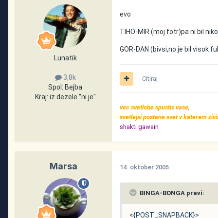
evo
TIHO-MIR (moj fotr)pa ni bil nik
GOR-DAN (bivsi,no je bil visok ful
Lunatik
3,8k
Citiraj
Spol:
Bejba
Kraj:
iz dezele "ni je"
vec svetlobe spustis vase,
svetlejsi postane svet v katerem zivi
shakti gawain
Marsa
14. oktober 2005
BINGA-BONGA pravi:
<{POST_SNAPBACK}>