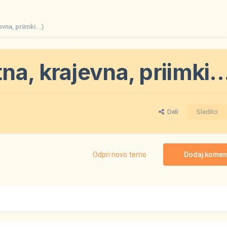
na, priimki...)
a, krajevna, priimki..
Deli
Sledilci
Odpri novo temo
Dodaj komen