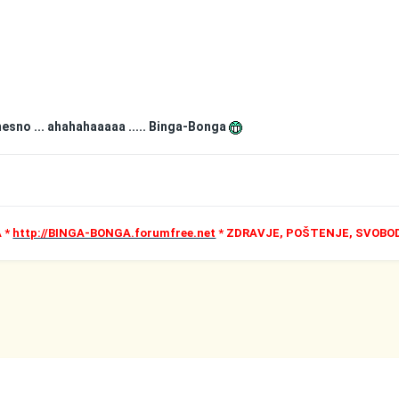
mesno ... ahahahaaaaa ..... Binga-Bonga
 *
http://BINGA-BONGA.forumfree.net
* ZDRAVJE, POŠTENJE, SVOBO