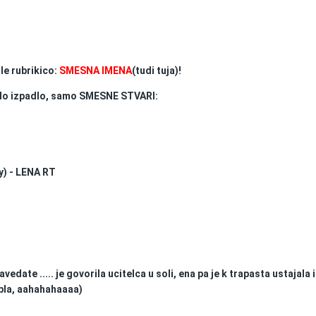
le rubrikico:
SMESNA IMENA
(tudi tuja)!
rdo izpadlo, samo SMESNE STVARI:
hy) - LENA RT
edate ..... je govorila ucitelca u soli, ena pa je k trapasta ustajala 
 bla, aahahahaaaa)