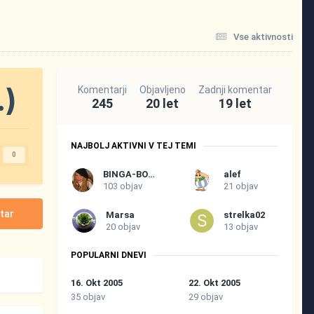
Vse aktivnosti
.)
Komentarji
Objavljeno
Zadnji komentar
245
20 let
19 let
NAJBOLJ AKTIVNI V TEJ TEMI
0
BINGA-BONGA
alef
103 objav
21 objav
tar
Marsa
strelka02
20 objav
13 objav
POPULARNI DNEVI
16. Okt 2005
22. Okt 2005
35 objav
29 objav