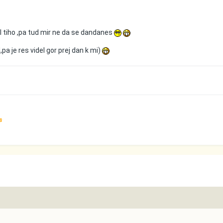
ol tiho ,pa tud mir ne da se dandanes
,pa je res videl gor prej dan k mi)
s