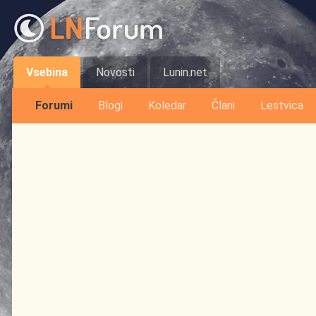
Vsebina
Novosti
Lunin.net
Forumi
Blogi
Koledar
Člani
Lestvica