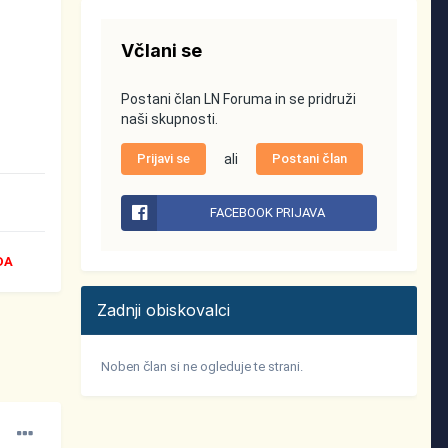
Včlani se
Postani član LN Foruma in se pridruži
naši skupnosti.
Prijavi se
ali
Postani član
FACEBOOK PRIJAVA
DA
Zadnji obiskovalci
Noben član si ne ogleduje te strani.