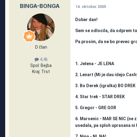
BINGA-BONGA
14. oktober 2005
Dober dan!
Sem se odlocila, da odprem to
Pa prosim, da ne bo prevec g
D član
4,4k
1. Jelena - JE LENA
Spol:
Bejba
Kraj:
Trst
2. Lenart (Mi je dau idejo Cas
3. Bo Derek (igralka) BO DREK
4. Star trek - STAR DREK
5. Gregor - GRE GOR
6. Marsenic - MAR SE NIC (ne zav
usedala, pa sploh uprasana ni
7. Nina - NI, NA!