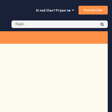
Postani član
Si naš član? Prijavi se