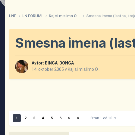
LNF
LN FORUMI
Kaj si mislimo O...
Smesna imena (lastna, krajev
Smesna imena (lastn
Avtor:
BINGA-BONGA
14. oktober 2005
v
Kaj si mislimo O...
1
2
3
4
5
6
>
Stran 1 od 10