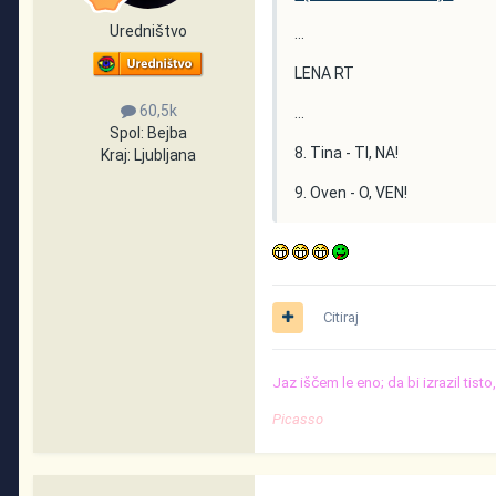
Uredništvo
...
LENA RT
60,5k
...
Spol:
Bejba
8. Tina - TI, NA!
Kraj:
Ljubljana
9. Oven - O, VEN!
Citiraj
Jaz iščem le eno; da bi izrazil tist
Picasso