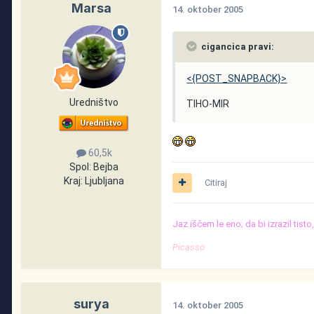
Marsa
14. oktober 2005
cigancica pravi:
<{POST_SNAPBACK}>
Uredništvo
TIHO-MIR
60,5k
Spol:
Bejba
Kraj:
Ljubljana
Citiraj
Jaz iščem le eno; da bi izrazil tist
Picasso
surya
14. oktober 2005