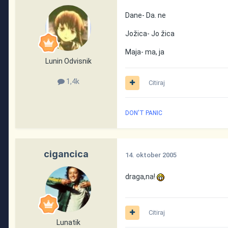
Dane- Da. ne
Jožica- Jo žica
Maja- ma, ja
Lunin Odvisnik
1,4k
Citiraj
DON'T PANIC
cigancica
14. oktober 2005
draga,na!
Citiraj
Lunatik