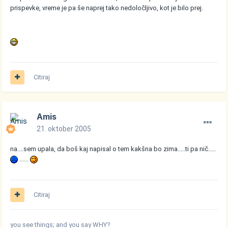
prispevke, vreme je pa še naprej tako nedoločljivo, kot je bilo prej.
Citiraj
Amis
21. oktober 2005
na....sem upala, da boš kaj napisal o tem kakšna bo zima.....ti pa nič.....
......
Citiraj
you see things; and you say WHY?