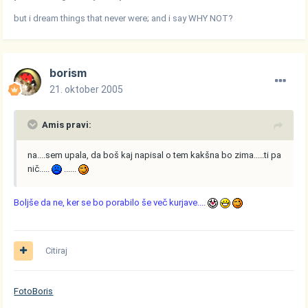
but i dream things that never were; and i say WHY NOT?
borism
21. oktober 2005
Amis pravi:
na....sem upala, da boš kaj napisal o tem kakšna bo zima.....ti pa
nič.....
......
Boljše da ne, ker se bo porabilo še več kurjave....
Citiraj
FotoBoris