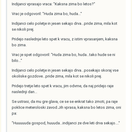
Indijanci vprasajo vraca: "Kaksna zima bo letos?"
Vrac je odgovoril: "Huda zima bo, huda..."
Indijanci celo poletje in jesen sekajo drva...pride zima, mila kot
se nikoli prej.
Pridejo naslednje leto spet k vracu, z istim vprasanjem, kaksna
bo zima.
Vrac je spet odgovoril: "Huda zima bo, huda...tako hude se ni
bilo..."
Indijanci celo poletje in jesen sekajo drva...posekajo skoraj vse
okoliske gozdove...pride zima, mila kot se nikoli prej.
Pridejo tretje leto spet k vracu, jim odvrne, da naj pridejo raje
naslednji dan...
Se ustrasi, da mu gre glava, ce se se enkrat tako zmoti, pa raje
poklice meteroloski zavod.Jih vprasa, kaksna bo letos zima, oni
pa:
"Huuuuuda gospod, huuuda...indijanci ze dve leti drva sekajo...."