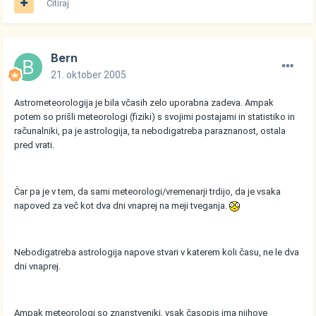
Citiraj
Bern
21. oktober 2005
Astrometeorologija je bila včasih zelo uporabna zadeva. Ampak
potem so prišli meteorologi (fiziki) s svojimi postajami in statistiko in
računalniki, pa je astrologija, ta nebodigatreba paraznanost, ostala
pred vrati.
Čar pa je v tem, da sami meteorologi/vremenarji trdijo, da je vsaka
napoved za več kot dva dni vnaprej na meji tveganja.
Nebodigatreba astrologija napove stvari v katerem koli času, ne le dva
dni vnaprej.
Ampak meteorologi so znanstveniki, vsak časopis ima njihove