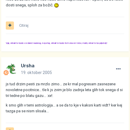
dosti snega, sploh za božič.
Citiraj
Vpij, slišali te bodo vsi daleč naokrog, šepetaj, slišali te bodo tisti zraven tebe, molči, slišal te bo prijatelj!
Ursha
19. oktober 2005
js tud drzim pesti za mrzlo zimo... ze kr mal pogresam zasnezene
novoletne pocitnice... tle k js zvim je blo zadnja leta glih tok snega d si
tri tedne po blatu gazu... :xx!:
k smo glih v temi astrologija... a se da to kje v kaksni karti vidt? ker kej
tazga pa se nism slisala...