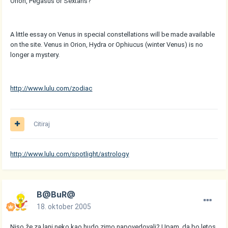
Orion, Pegasus or Sextans?
A little essay on Venus in special constellations will be made available
on the site. Venus in Orion, Hydra or Ophiucus (winter Venus) is no
longer a mystery.
http://www.lulu.com/zodiac
Citiraj
http://www.lulu.com/spotlight/astrology
B@BuR@
18. oktober 2005
Niso že za lani neko kao hudo zimo napovedovali? Upam, da bo letos