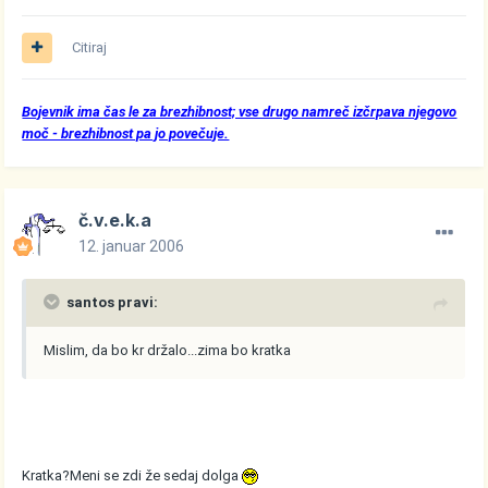
Citiraj
Bojevnik ima čas le za brezhibnost; vse drugo namreč izčrpava njegovo
moč - brezhibnost pa jo povečuje.
č.v.e.k.a
12. januar 2006
santos pravi:
Mislim, da bo kr držalo...zima bo kratka
Kratka?Meni se zdi že sedaj dolga