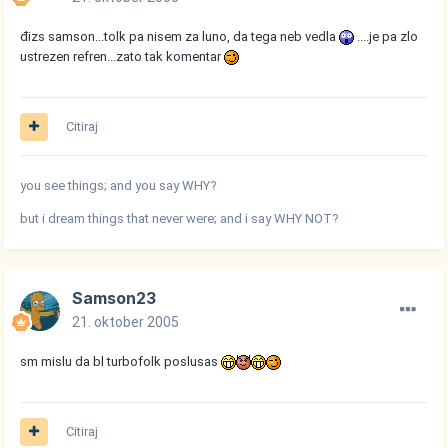
đizs samson...tolk pa nisem za luno, da tega neb vedla
....je pa zlo
ustrezen refren...zato tak komentar
Citiraj
you see things; and you say WHY?
but i dream things that never were; and i say WHY NOT?
Samson23
21. oktober 2005
sm mislu da bl turbofolk poslusas
Citiraj