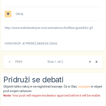
Citiraj
http://www.webdeveloper.com/animations/bnifiles/guestbk2.gif
HOROSKOP JE PREREZ,NEKEGA ČASA.
PREV
Stran 1 od 2
>
Pridruži se debati
Objaviš lahko takoj in se registriraš kasneje. Če si član,
se prijavi
in objavi
pod svojim računom.
Note:
Your post will require moderator approval before it will be visible.