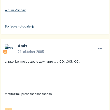
Album Vilincev
Borisova fotogalerija
Amis
21. oktober 2005
a zato, ker me bo zeblo že vnaprej...... :OO!: :OO!: :OO!:
mrzimzimu.presssssssssssssss