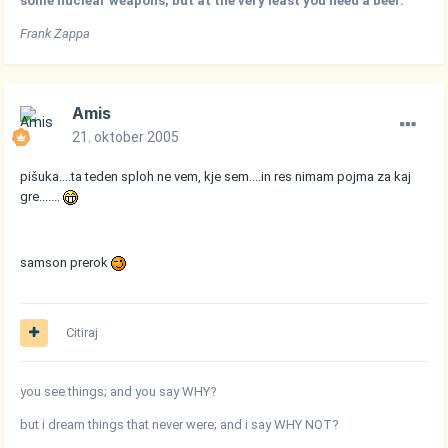
some nuclear weapons, but at the very least you need a beer.
Frank Zappa
Amis
21. oktober 2005
pišuka....ta teden sploh ne vem, kje sem....in res nimam pojma za kaj
gre.......
samson prerok
Citiraj
you see things; and you say WHY?
but i dream things that never were; and i say WHY NOT?