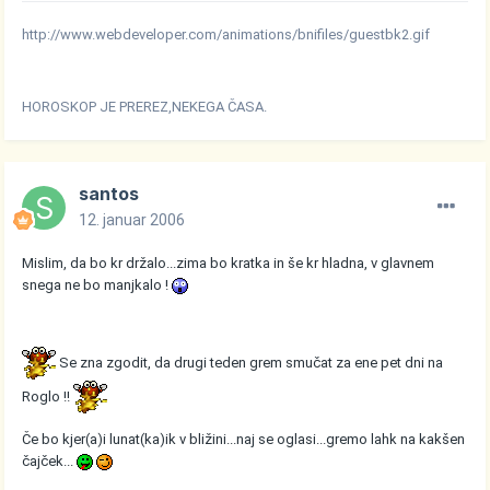
http://www.webdeveloper.com/animations/bnifiles/guestbk2.gif
HOROSKOP JE PREREZ,NEKEGA ČASA.
santos
12. januar 2006
Mislim, da bo kr držalo...zima bo kratka in še kr hladna, v glavnem
snega ne bo manjkalo !
Se zna zgodit, da drugi teden grem smučat za ene pet dni na
Roglo !!
Če bo kjer(a)i lunat(ka)ik v bližini...naj se oglasi...gremo lahk na kakšen
čajček...