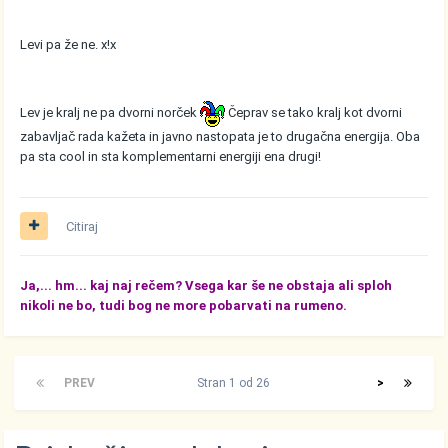
Levi pa že ne. x!x
Lev je kralj ne pa dvorni norček
Čeprav se tako kralj kot dvorni
zabavljač rada kažeta in javno nastopata je to drugačna energija. Oba
pa sta cool in sta komplementarni energiji ena drugi!
Citiraj
Ja,... hm... kaj naj rečem? Vsega kar še ne obstaja ali sploh
nikoli ne bo, tudi bog ne more pobarvati na rumeno.
PREV
Stran 1 od 26
>