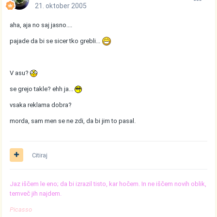
21. oktober 2005
aha, aja no saj jasno....
pajade da bi se sicer tko grebli...
V asu?
se grejo takle? ehh ja...
vsaka reklama dobra?
morda, sam men se ne zdi, da bi jim to pasal.
Citiraj
Jaz iščem le eno; da bi izrazil tisto, kar hočem. In ne iščem novih oblik,
temveč jih najdem.
Picasso