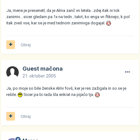
Ja, mene je presenetl, da je Alma zanč vn letela...zdej itak ni tok
zanimiv....sicer gledam pa 1x na tedn...takrt, ko enga vn fliknejo, k pol
itak zveš vse, kar se je med tednom zanimivga dogajal.
Citiraj
Guest mačona
21. oktober 2005
Ja, po moje so bile ženske Almi fovš, ker je res zažigala in so se je
rešile.
Sicer pa bi rada šla enkrat na pijačo tja.
Citiraj