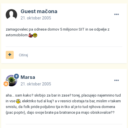
Guest mačona
21. oktober 2005
zamagovalec pa odnese domov 5 milijonov SIT in se odpelje z
avtomobilom
Citiraj
Marsa
21. oktober 2005
aha... sam kako? skrbijo za bar in zase? torej, placujejo najemnino tud
in vse
, elektriko tud al kaj? a v resnici obstaja ta bar, mislim v takem
smislu, da folk pride poljubno tja in tko al je to tud njihova domena
(pac poptv), dajo svoje brate pa bratrance pa majo obiskovalce??