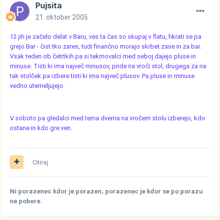
Pujsita
21. oktober 2005
12 jih je začelo delat v Baru, ves ta čas so skupaj v flatu, hkrati se pa
grejo Bar - čist tko zares, tudi finančno morajo skrbet zase in za bar.
Vsak teden ob četrtkih pa si tekmovalci med seboj dajejo pluse in
minuse. Tisti ki ima največ minusov, pride na vroči stol, drugega za na
tak stolček pa izbere tisti ki ima največ plusov. Pa pluse in minuse
vedno utemeljujejo.
V soboto pa gledalci med tema dvema na vročem stolu izberejo, kdo
ostane in kdo gre ven.
Citiraj
Ni porazenec kdor je porazen, porazenec je kdor se po porazu
ne pobere.