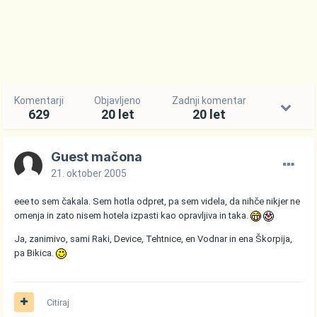
Komentarji
Objavljeno
Zadnji komentar
629
20 let
20 let
Guest mačona
21. oktober 2005
eee to sem čakala. Sem hotla odpret, pa sem videla, da nihče nikjer ne
omenja in zato nisem hotela izpasti kao opravljiva in taka.
Ja, zanimivo, sami Raki, Device, Tehtnice, en Vodnar in ena Škorpija,
pa Bikica.
Citiraj