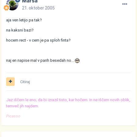
Marsa
21. oktober 2005
aja ven letijo pa tak?
na kaksni bazi?
hocem rect - v cem je pa sploh finta?
naj en napise mal v parih besedah no...
Citiraj
Jaz iščem le eno; da bi izrazil tisto, kar hočem. In ne iščem novih oblik,
temveč jih najdem.
Picasso