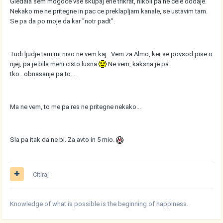
Gledala sem mogoce vse skupaj ene trikrat, nikoli pa ne cele oddaje.
Nekako me ne pritegne in pac ce preklapljam kanale, se ustavim tam.
Se pa da po moje da kar "notr padt".
Tudi ljudje tam mi niso ne vem kaj...Vem za Almo, ker se povsod pise o
njej, pa je bila meni cisto lusna
Ne vem, kaksna je pa
tko...obnasanje pa to....
Ma ne vem, to me pa res ne pritegne nekako...
Sla pa itak da ne bi. Za avto in 5 mio.
Citiraj
Knowledge of what is possible is the beginning of happiness.