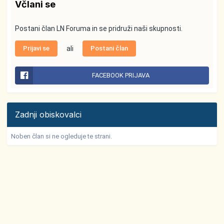
Včlani se
Postani član LN Foruma in se pridruži naši skupnosti.
Prijavi se
ali
Postani član
FACEBOOK PRIJAVA
Zadnji obiskovalci
Noben član si ne ogleduje te strani.