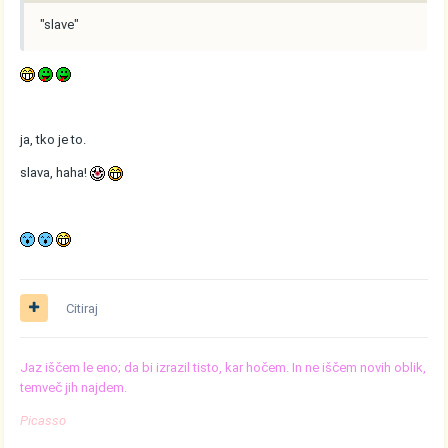
"slave"
ja, tko je to.
slava, haha!
Citiraj
Jaz iščem le eno; da bi izrazil tisto, kar hočem. In ne iščem novih oblik,
temveč jih najdem.
Picasso