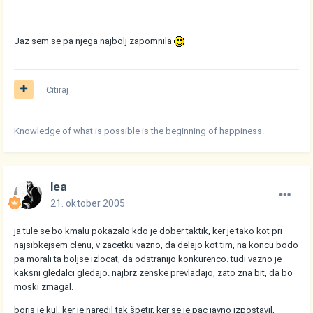
Jaz sem se pa njega najbolj zapomnila
Citiraj
Knowledge of what is possible is the beginning of happiness.
lea
21. oktober 2005
ja tule se bo kmalu pokazalo kdo je dober taktik, ker je tako kot pri
najsibkejsem clenu, v zacetku vazno, da delajo kot tim, na koncu bodo
pa morali ta boljse izlocat, da odstranijo konkurenco. tudi vazno je
kaksni gledalci gledajo. najbrz zenske prevladajo, zato zna bit, da bo
moski zmagal.
boris je kul, ker je naredil tak špetir, ker se je pac javno izpostavil,