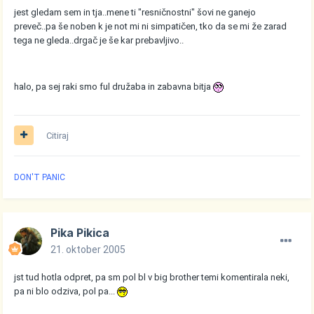
jest gledam sem in tja..mene ti "resničnostni" šovi ne ganejo
preveč..pa še noben k je not mi ni simpatičen, tko da se mi že zarad
tega ne gleda..drgač je še kar prebavljivo..
halo, pa sej raki smo ful družaba in zabavna bitja
Citiraj
DON'T PANIC
Pika Pikica
21. oktober 2005
jst tud hotla odpret, pa sm pol bl v big brother temi komentirala neki,
pa ni blo odziva, pol pa...