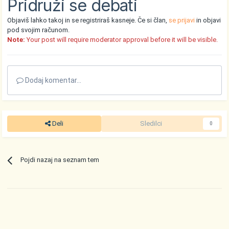
Pridruži se debati
Objaviš lahko takoj in se registriraš kasneje. Če si član,
se prijavi
in objavi
pod svojim računom.
Note:
Your post will require moderator approval before it will be visible.
Dodaj komentar...
Deli
Sledilci
0
Pojdi nazaj na seznam tem