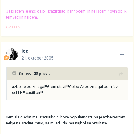
Jaz iščem le eno; da bi izrazil tisto, kar hočem. In ne iščem novih oblik,
temveč jih najdem.
Picasso
lea
21. oktober 2005
Samson23 pravi:
azbe ne bo zmagal!!Grem stavit!!!Ce bo Azbe zmagal bom jaz
cel LNF castil pir!!!
sem sla gledat mal statistiko njihove popularnosti, pa je azbe res tam
nekje na sredini. miso, se mi zdi, da ima najboljse rezultate.