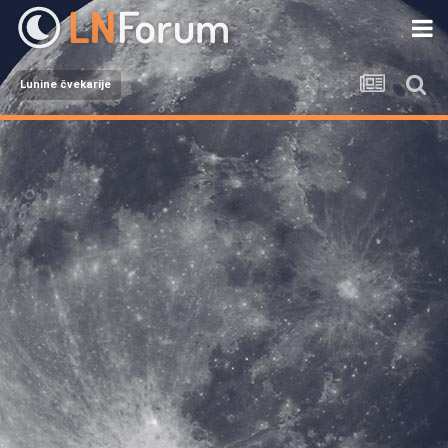
Lunine čvekarije