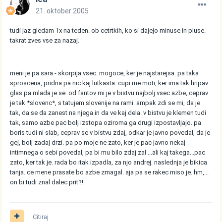
21. oktober 2005
tudi jaz gledam 1x na teden. ob cetrtkih, ko si dajejo minuse in pluse.
takrat zves vse za nazaj.
meni je pa sara - skorpija vsec. mogoce, ker je najstarejsa. pa taka
sproscena, pridna pa nic kaj lutkasta. cupi me moti, ker ima tak hripav
glas pa mlada je se. od fantov mi je v bistvu najbolj vsec azbe, ceprav
je tak *slovenc*, s tatujem slovenije na rami. ampak zdi se mi, da je
tak, da se da zanest na njega in da ve kaj dela. v bistvu je klemen tudi
tak, samo azbe pac bolj izstopa oziroma ga drugi izpostavljajo. pa
boris tudi ni slab, ceprav se v bistvu zdaj, odkar je javno povedal, da je
gej, bolj zadaj drzi. pa po moje ne zato, ker je pac javno nekaj
intimnega o sebi povedal, pa bi mu bilo zdaj zal ...ali kaj takega...pac
zato, ker tak je. rada bo itak izpadla, za njo andrej. naslednja je bikica
tanja. ce mene prasate bo azbe zmagal. aja pa se rakec miso je. hm,...
on bi tudi znal dalec prit?!
Citiraj