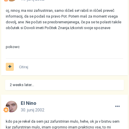
oj, ninoy, ma nisi zafrustriran, samo iščeš se! rabiš in iščeš preveč
informacij, da se podaš na pravo Pot. Potem maš za moment vsega
dovolj, ane .Ne počuti se preobremenjenega, če pa se te polasti takile
občutek si Dovoli imeti Počitek Znanja.Izkoristi svoje spoznave
pokowc
Citiraj
2 weeks later...
El Nino
30. junij 2002
kdo pa je rekel da sem jaz zafurstriran mulo, hehe, ok ja v bistvu sem
kar zafurstriran mulo, imam ogromno imam prakticno vse, to mi