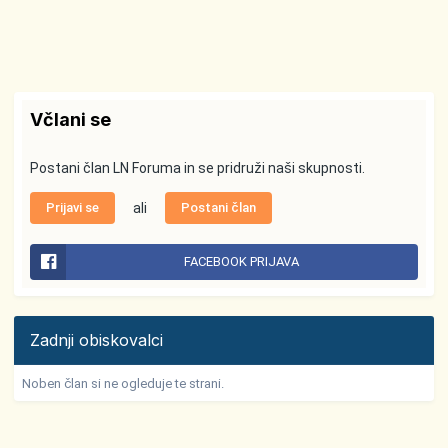
Včlani se
Postani član LN Foruma in se pridruži naši skupnosti.
Prijavi se
ali
Postani član
FACEBOOK PRIJAVA
Zadnji obiskovalci
Noben član si ne ogleduje te strani.