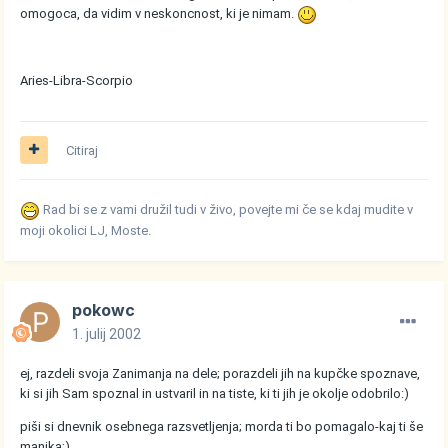
omogoca, da vidim v neskoncnost, ki je nimam.
Aries-Libra-Scorpio
Citiraj
Rad bi se z vami družil tudi v živo, povejte mi če se kdaj mudite v
moji okolici LJ, Moste.
pokowc
1. julij 2002
ej, razdeli svoja Zanimanja na dele; porazdeli jih na kupčke spoznave,
ki si jih Sam spoznal in ustvaril in na tiste, ki ti jih je okolje odobrilo:)
piši si dnevnik osebnega razsvetljenja; morda ti bo pomagalo-kaj ti še
manjka;)