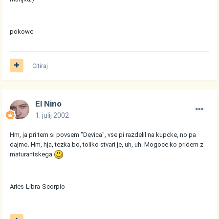
pokowc
Citiraj
El Nino
1. julij 2002
Hm, ja pri tem si povsem "Devica", vse pi razdelil na kupcke, no pa
dajmo. Hm, hja, tezka bo, toliko stvari je, uh, uh. Mogoce ko pridem z
maturantskega
Aries-Libra-Scorpio