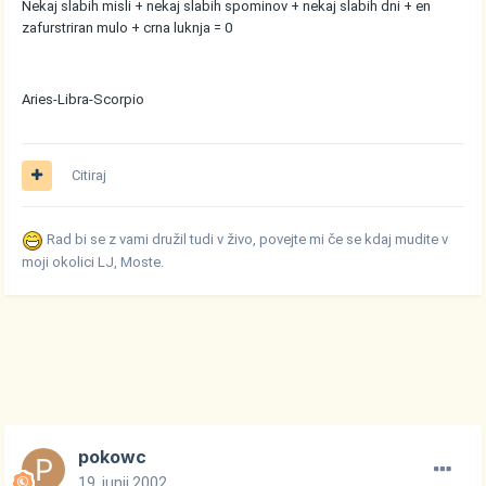
Nekaj slabih misli + nekaj slabih spominov + nekaj slabih dni + en
zafurstriran mulo + crna luknja = 0
Aries-Libra-Scorpio
Citiraj
Rad bi se z vami družil tudi v živo, povejte mi če se kdaj mudite v
moji okolici LJ, Moste.
pokowc
19. junij 2002