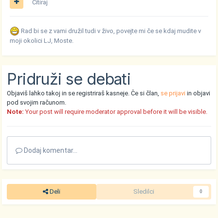
Citiraj
Rad bi se z vami družil tudi v živo, povejte mi če se kdaj mudite v
moji okolici LJ, Moste.
Pridruži se debati
Objaviš lahko takoj in se registriraš kasneje. Če si član,
se prijavi
in objavi
pod svojim računom.
Note:
Your post will require moderator approval before it will be visible.
Dodaj komentar...
Deli
Sledilci
0