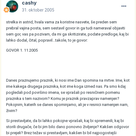
cashy
31. oktober 2005
strelka in astrid, hvala vama za koristne nasvete, še preden sem
prebral vajina posta, sem sestavil govor in ga tudi nameraval objaviti
sem gor, vas pa pozivam, da mi ga skritizirate, podate predloge, kaj bi
lahko dodal, črtal, popravil...takole, to je govor:
GOVOR 1. 11.2005
Danes praznujemo praznik, ki nosi ime Dan spomina na mrtve. Ime, kot
ime kakega drugega praznika, kot ime koga izmed nas. Pa smo kdaj
pogledali pod površino imena, se vprašali po resničnem pomenu
praznika s tem nazivom? Komu je praznik pravzaprav namenjen?
Pokojnim, katerih se danes spominjamo, ali je v resnici namenjen nam,
živim?
Si prestavljate, da bi lahko pokojne vprašali, kaj bi spremenili, kaj bi
storili drugače, če bi jim bilo dano ponovno življenje? Kakšen odgovor
bi prejeli? Brez težav si prestavljam, kakšen bi bil najpogostejši