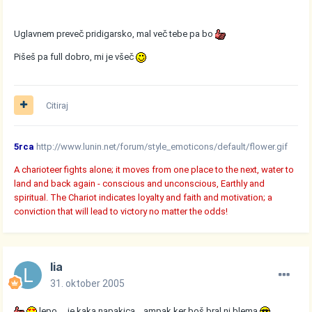
Uglavnem preveč pridigarsko, mal več tebe pa bo
Pišeš pa full dobro, mi je všeč
Citiraj
5rca
http://www.lunin.net/forum/style_emoticons/default/flower.gif
A charioteer fights alone; it moves from one place to the next, water to
land and back again - conscious and unconscious, Earthly and
spiritual. The Chariot indicates loyalty and faith and motivation; a
conviction that will lead to victory no matter the odds!
lia
31. oktober 2005
lepo ....je kaka napakica....ampak ker boš bral ni blema