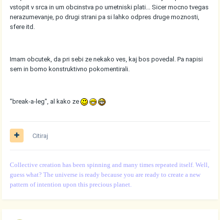
vstopit v srca in um obcinstva po umetniski plati... Sicer mocno tvegas
nerazumevanje, po drugi strani pa si lahko odpres druge moznosti,
sfere itd.
Imam obcutek, da pri sebi ze nekako ves, kaj bos povedal. Pa napisi
sem in bomo konstruktivno pokomentirali.
"break-a-leg", al kako ze
Citiraj
Collective creation has been spinning and many times repeated itself. Well,
guess what? The universe is ready because you are ready to create a new
pattern of intention upon this precious planet.