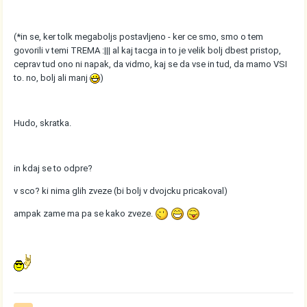
(*in se, ker tolk megaboljs postavljeno - ker ce smo, smo o tem
govorili v temi TREMA :||| al kaj tacga in to je velik bolj dbest pristop,
ceprav tud ono ni napak, da vidmo, kaj se da vse in tud, da mamo VSI
to. no, bolj ali manj
)
Hudo, skratka.
in kdaj se to odpre?
v sco? ki nima glih zveze (bi bolj v dvojcku pricakoval)
ampak zame ma pa se kako zveze.