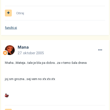
Citiraj
funchi.si
Mana
27. oktober 2005
hhaha...Mateja...tale je bla pa dobra...za v temo šala dneva
joj sm grozna...sej vem no x!x x!x x!x