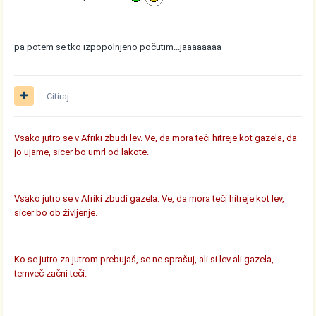
pa potem se tko izpopolnjeno počutim...jaaaaaaaa
Citiraj
Vsako jutro se v Afriki zbudi lev. Ve, da mora teči hitreje kot gazela, da
jo ujame, sicer bo umrl od lakote.
Vsako jutro se v Afriki zbudi gazela. Ve, da mora teči hitreje kot lev,
sicer bo ob življenje.
Ko se jutro za jutrom prebujaš, se ne sprašuj, ali si lev ali gazela,
temveč začni teči.