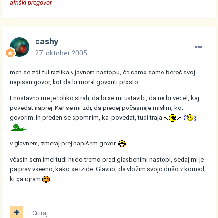
afriški pregovor
cashy
27. oktober 2005
men se zdi ful razlika v javnem nastopu, če samo samo bereš svoj
napisan govor, kot da bi moral govoriti prosto.
Enostavno me je toliko strah, da bi se mi ustavilo, da ne bi vedel, kaj
povedat naprej. Ker se mi zdi, da precej počasneje mislim, kot
govorim. In preden se spomnim, kaj povedat, tudi traja
v glavnem, zmeraj prej napišem govor.
včasih sem imel tudi hudo tremo pred glasbenimi nastopi, sedaj mi je
pa prav vseeno, kako se izide. Glavno, da vložim svojo dušo v komad,
ki ga igram
Citiraj