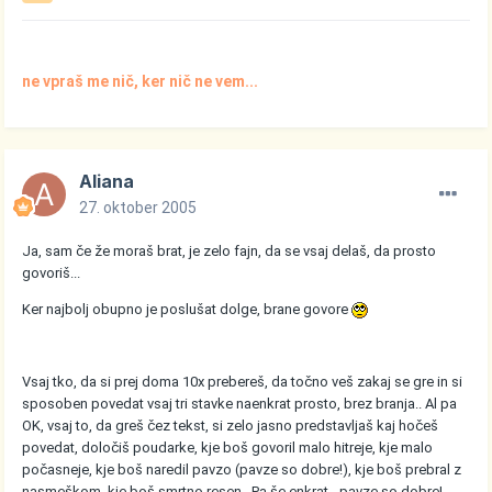
ne vpraš me nič, ker nič ne vem...
Aliana
27. oktober 2005
Ja, sam če že moraš brat, je zelo fajn, da se vsaj delaš, da prosto
govoriš...
Ker najbolj obupno je poslušat dolge, brane govore
Vsaj tko, da si prej doma 10x prebereš, da točno veš zakaj se gre in si
sposoben povedat vsaj tri stavke naenkrat prosto, brez branja.. Al pa
OK, vsaj to, da greš čez tekst, si zelo jasno predstavljaš kaj hočeš
povedat, določiš poudarke, kje boš govoril malo hitreje, kje malo
počasneje, kje boš naredil pavzo (pavze so dobre!), kje boš prebral z
nasmeškom, kje boš smrtno resen.. Pa še enkrat - pavze so dobre!