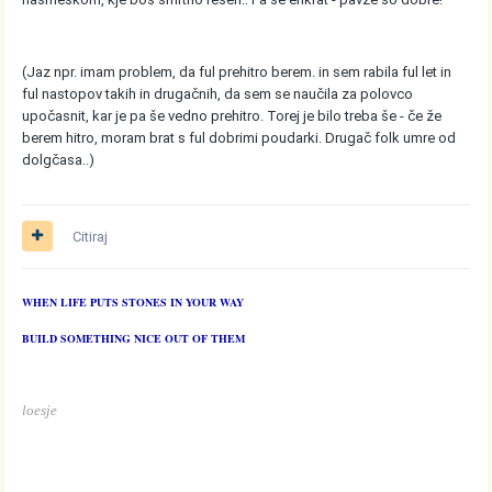
(Jaz npr. imam problem, da ful prehitro berem. in sem rabila ful let in
ful nastopov takih in drugačnih, da sem se naučila za polovco
upočasnit, kar je pa še vedno prehitro. Torej je bilo treba še - če že
berem hitro, moram brat s ful dobrimi poudarki. Drugač folk umre od
dolgčasa..)
Citiraj
WHEN LIFE PUTS STONES IN YOUR WAY
BUILD SOMETHING NICE OUT OF THEM
loesje