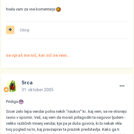
hvala vam za vse komentarje
Citiraj
ne vpraš me nič, ker nič ne vem...
5rca
31. oktober 2005
Pridiga
Sicer zelo lepa vendar polna nekih "naukov" ki...kaj vem, se ne vtisnejo
ravno v spomin. Veš, saj vem da moraš prilagoditi ta nagovor ljudem -
veliko različnih mnenj vendar, kje pa je duša govora, ki bi nekak vlila
tvoj pogled na to, kaj pravzaprav ta praznik predstavlja. Kako ga ti