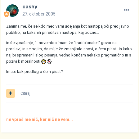
cashy
27. oktober 2005
Zanima me, če se kdo med vami udejanja kot nastopajoči pred javno
publiko, na kakšnih prireditvah nastopa, kaj počne...
in še vprašanje, 1. novembra imam že "tradicionalen" govor na
proslavi, in se bojim, da mi je že zmanjkalo snovi, o čem pisat...in kako
naj bi spremenil slog pisanja, vedno končam nekako pragmatično in s
pozivi k moralnosti
Imate kak predlog o čem pisat?
Citiraj
ne vpraš me nič, ker nič ne vem...