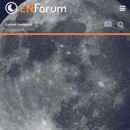
Lunine čvekarije