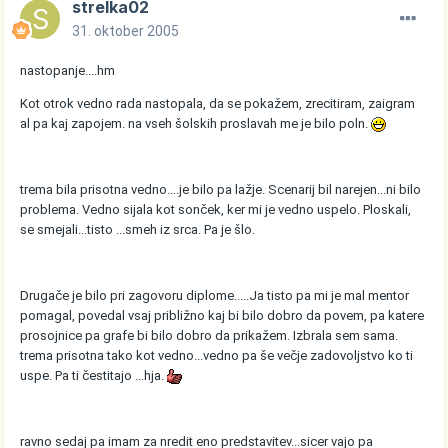
strelka02
31. oktober 2005
nastopanje....hm
Kot otrok vedno rada nastopala, da se pokažem, zrecitiram, zaigram
al pa kaj zapojem. na vseh šolskih proslavah me je bilo poln.
trema bila prisotna vedno....je bilo pa lažje. Scenarij bil narejen...ni bilo
problema. Vedno sijala kot sonček, ker mi je vedno uspelo. Ploskali,
se smejali...tisto ...smeh iz srca. Pa je šlo.
Drugače je bilo pri zagovoru diplome.....Ja tisto pa mi je mal mentor
pomagal, povedal vsaj približno kaj bi bilo dobro da povem, pa katere
prosojnice pa grafe bi bilo dobro da prikažem. Izbrala sem sama.
trema prisotna tako kot vedno...vedno pa še večje zadovoljstvo ko ti
uspe. Pa ti čestitajo ...hja.
ravno sedaj pa imam za nredit eno predstavitev...sicer vajo pa