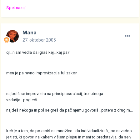
Spet nazaj -
Mana
27. oktober 2005
ql...nism vedla da igraš kej...kaj pa?
men je pa ravno improvizacija ful zakon...
najbolš se improvizira na princip asociacij, trenutnega
vzdušja...pogledi...
najdeš nekoga in pol se greš da pač njemu govoriš...potem z drugim...
keč je u tem, da pozabiš na množico...da individualiziraš,,,pa navadno
je tisti, ki govori na kakem višjem plejsu in meni to predstavlja, da se v