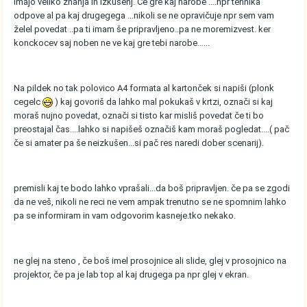
imajo veliko znanja in izkušenj. Če gre kaj narobe ....npr tehnika
odpove al pa kaj drugegega ...nikoli se ne opravičuje npr sem vam
želel povedat ..pa ti imam še pripravljeno..pa ne moremizvest. ker
konckocev saj noben ne ve kaj gre tebi narobe......
Na pildek no tak polovico A4 formata al kartonček si napiši (plonk
cegelc
) kaj govoriš da lahko mal pokukaš v krtzi, označi si kaj
moraš nujno povedat, označi si tisto kar misliš povedat če ti bo
preostajal čas....lahko si napišeš označiš kam moraš pogledat....( pač
če si amater pa še neizkušen...si pač res naredi dober scenarij).
premisli kaj te bodo lahko vprašali...da boš pripravljen. če pa se zgodi
da ne veš, nikoli ne reci ne vem ampak trenutno se ne spomnim lahko
pa se informiram in vam odgovorim kasneje.tko nekako.
ne glej na steno , če boš imel prosojnice ali slide, glej v prosojnico na
projektor, če pa je lab top al kaj drugega pa npr glej v ekran.