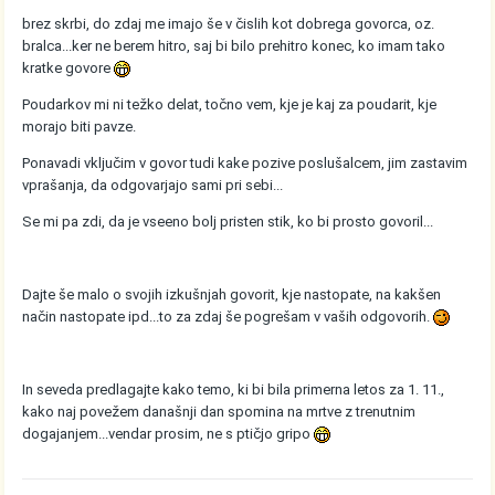
brez skrbi, do zdaj me imajo še v čislih kot dobrega govorca, oz.
bralca...ker ne berem hitro, saj bi bilo prehitro konec, ko imam tako
kratke govore
Poudarkov mi ni težko delat, točno vem, kje je kaj za poudarit, kje
morajo biti pavze.
Ponavadi vključim v govor tudi kake pozive poslušalcem, jim zastavim
vprašanja, da odgovarjajo sami pri sebi...
Se mi pa zdi, da je vseeno bolj pristen stik, ko bi prosto govoril...
Dajte še malo o svojih izkušnjah govorit, kje nastopate, na kakšen
način nastopate ipd...to za zdaj še pogrešam v vaših odgovorih.
In seveda predlagajte kako temo, ki bi bila primerna letos za 1. 11.,
kako naj povežem današnji dan spomina na mrtve z trenutnim
dogajanjem...vendar prosim, ne s ptičjo gripo