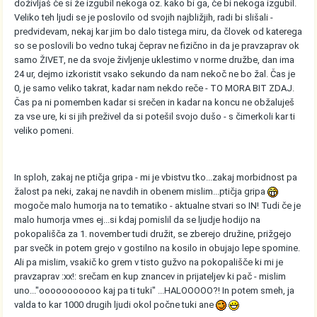
doživljaš če si že izgubil nekoga oz. kako bi ga, če bi nekoga izgubil.
Veliko teh ljudi se je poslovilo od svojih najbližjih, radi bi slišali -
predvidevam, nekaj kar jim bo dalo tistega miru, da človek od katerega
so se poslovili bo vedno tukaj čeprav ne fizično in da je pravzaprav ok
samo ŽIVET, ne da svoje življenje uklestimo v norme družbe, dan ima
24 ur, dejmo izkoristit vsako sekundo da nam nekoč ne bo žal. Čas je
0, je samo veliko takrat, kadar nam nekdo reče - TO MORA BIT ZDAJ.
Čas pa ni pomemben kadar si srečen in kadar na koncu ne obžaluješ
za vse ure, ki si jih preživel da si potešil svojo dušo - s čimerkoli kar ti
veliko pomeni.
In sploh, zakaj ne ptičja gripa - mi je vbistvu tko...zakaj morbidnost pa
žalost pa neki, zakaj ne navdih in obenem mislim...ptičja gripa
mogoče malo humorja na to tematiko - aktualne stvari so IN! Tudi če je
malo humorja vmes ej...si kdaj pomislil da se ljudje hodijo na
pokopališča za 1. november tudi družit, se zberejo družine, prižgejo
par svečk in potem grejo v gostilno na kosilo in obujajo lepe spomine.
Ali pa mislim, vsakič ko grem v tisto gužvo na pokopališče ki mi je
pravzaprav :xx!: srečam en kup znancev in prijateljev ki pač - mislim
uno..."ooooooooooo kaj pa ti tuki" ...HALOOOOO?! In potem smeh, ja
valda to kar 1000 drugih ljudi okol počne tuki ane