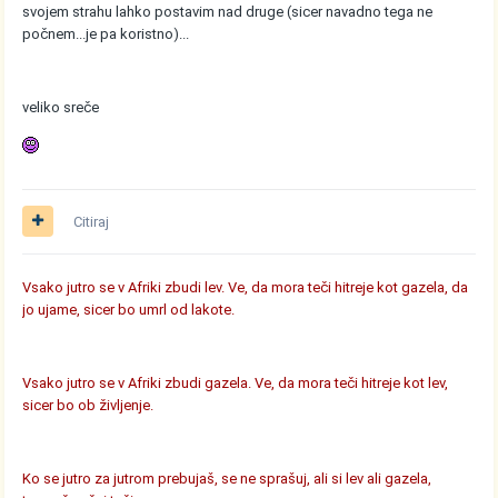
svojem strahu lahko postavim nad druge (sicer navadno tega ne
počnem...je pa koristno)...
veliko sreče
Citiraj
Vsako jutro se v Afriki zbudi lev. Ve, da mora teči hitreje kot gazela, da
jo ujame, sicer bo umrl od lakote.
Vsako jutro se v Afriki zbudi gazela. Ve, da mora teči hitreje kot lev,
sicer bo ob življenje.
Ko se jutro za jutrom prebujaš, se ne sprašuj, ali si lev ali gazela,