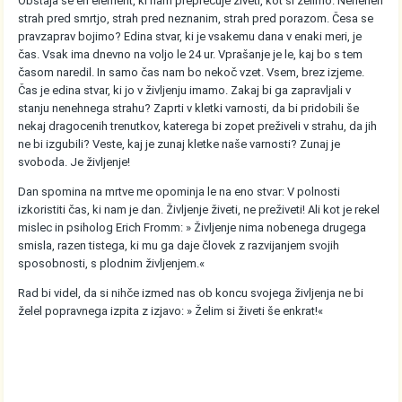
Obstaja še en element, ki nam preprečuje živeti, kot si želimo. Nenehen
strah pred smrtjo, strah pred neznanim, strah pred porazom. Česa se
pravzaprav bojimo? Edina stvar, ki je vsakemu dana v enaki meri, je
čas. Vsak ima dnevno na voljo le 24 ur. Vprašanje je le, kaj bo s tem
časom naredil. In samo čas nam bo nekoč vzet. Vsem, brez izjeme.
Čas je edina stvar, ki jo v življenju imamo. Zakaj bi ga zapravljali v
stanju nenehnega strahu? Zaprti v kletki varnosti, da bi pridobili še
nekaj dragocenih trenutkov, katerega bi zopet preživeli v strahu, da jih
ne bi izgubili? Veste, kaj je zunaj kletke naše varnosti? Zunaj je
svoboda. Je življenje!
Dan spomina na mrtve me opominja le na eno stvar: V polnosti
izkoristiti čas, ki nam je dan. Življenje živeti, ne preživeti! Ali kot je rekel
mislec in psiholog Erich Fromm: » Življenje nima nobenega drugega
smisla, razen tistega, ki mu ga daje človek z razvijanjem svojih
sposobnosti, s plodnim življenjem.«
Rad bi videl, da si nihče izmed nas ob koncu svojega življenja ne bi
želel popravnega izpita z izjavo: » Želim si živeti še enkrat!«