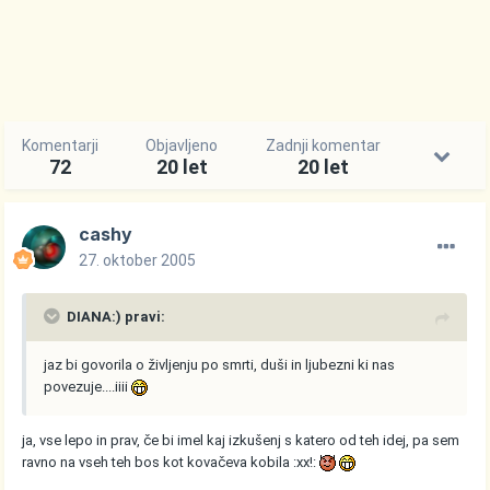
Komentarji
Objavljeno
Zadnji komentar
72
20 let
20 let
cashy
27. oktober 2005
DIANA:) pravi:
jaz bi govorila o življenju po smrti, duši in ljubezni ki nas
povezuje....iiii
ja, vse lepo in prav, če bi imel kaj izkušenj s katero od teh idej, pa sem
ravno na vseh teh bos kot kovačeva kobila :xx!: