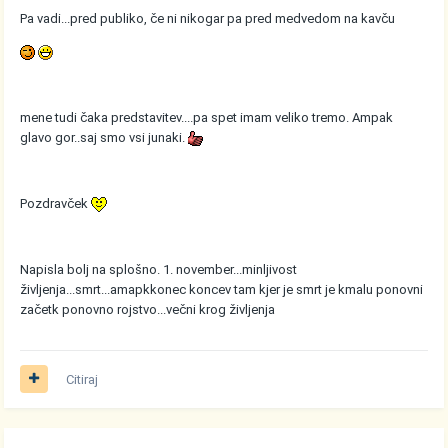
Pa vadi...pred publiko, če ni nikogar pa pred medvedom na kavču
mene tudi čaka predstavitev....pa spet imam veliko tremo. Ampak
glavo gor..saj smo vsi junaki.
Pozdravček
Napisla bolj na splošno. 1. november...minljivost
življenja...smrt...amapkkonec koncev tam kjer je smrt je kmalu ponovni
začetk ponovno rojstvo...večni krog življenja
Citiraj