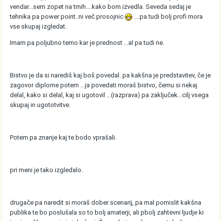
vendar...sem zopet na trnih....kako bom izvedla. Seveda sedaj je
tehnika pa power point..ni več prosojnic
....pa tudi bolj profi mora
vse skupaj izgledat.
Imam pa poljubno temo kar je prednost ...al pa tudi ne.
Bistvo je da si narediš kaj boš povedal. pa kakšna je predstavitev, če je
zagovor diplome potem ...ja povedati moraš bistvo, čemu si nekaj
delal, kako si delal, kaj si ugotovil ...(razprava) pa zaključek...cilj vsega
skupaj in ugototvitve.
Potem pa znanje kaj te bodo vprašali.
pri meni je tako izgledalo.
drugače pa naredit si moraš dober scenarij, pa mal pomislit kakšna
publika te bo poslušala so to bolj amaterji, ali pbolj zahtevni ljudje ki