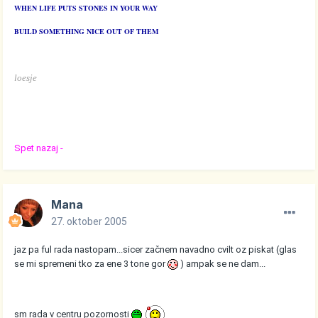
WHEN LIFE PUTS STONES IN YOUR WAY
BUILD SOMETHING NICE OUT OF THEM
loesje
Spet nazaj -
Mana
27. oktober 2005
jaz pa ful rada nastopam...sicer začnem navadno cvilt oz piskat (glas
se mi spremeni tko za ene 3 tone gor
) ampak se ne dam...
sm rada v centru pozornosti