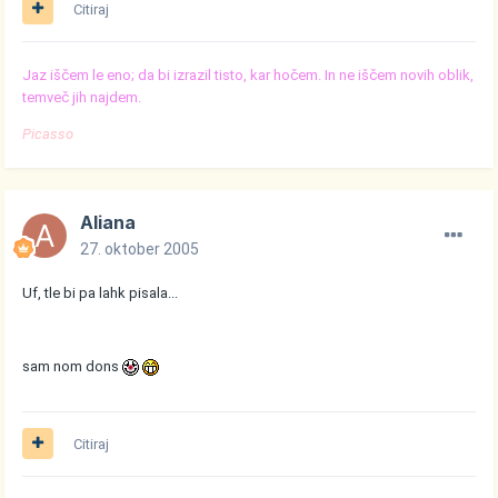
Citiraj
Jaz iščem le eno; da bi izrazil tisto, kar hočem. In ne iščem novih oblik,
temveč jih najdem.
Picasso
Aliana
27. oktober 2005
Uf, tle bi pa lahk pisala...
sam nom dons
Citiraj