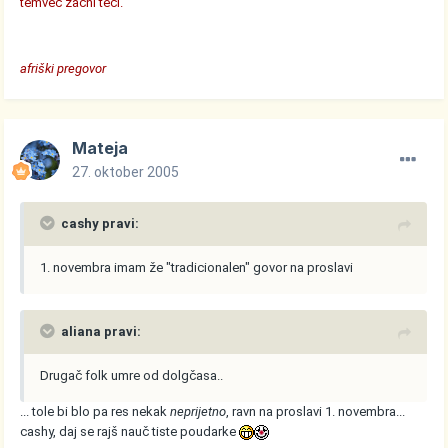
temveč začni teči.
afriški pregovor
Mateja
27. oktober 2005
cashy pravi:
1. novembra imam že "tradicionalen" govor na proslavi
aliana pravi:
Drugač folk umre od dolgčasa..
... tole bi blo pa res nekak
neprijetno
, ravn na proslavi 1. novembra...
cashy, daj se rajš nauč tiste poudarke