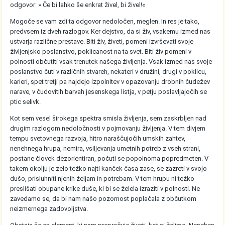
odgovor: » Če bi lahko še enkrat živel, bi živel!«
Mogoče se vam zdi ta odgovor nedoločen, meglen. In res je tako,
predvsem iz dveh razlogov. Ker dejstvo, da si živ, vsakemu izmed nas
ustvarja različne prestave. Biti živ, živeti, pomeni izvrševati svoje
življenjsko poslanstvo, poklicanost na ta svet. Biti živ pomeni v
polnosti občutiti vsak trenutek našega življenja. Vsak izmed nas svoje
poslanstvo čuti v različnih stvareh, nekateri v družini, drugi v poklicu,
karieri, spet tretji pa najdejo izpolnitev v opazovanju drobnih čudežev
narave, v čudovitih barvah jesenskega listja, v petju poslavljajočih se
ptic selivk.
Kot sem vesel širokega spektra smisla življenja, sem zaskrbljen nad
drugim razlogom nedoločnosti v pojmovanju življenja. V tem divjem
tempu svetovnega razvoja, hitro naraščujočih umskih zahtev,
nenehnega hrupa, nemira, vsiljevanja umetnih potreb z vseh strani,
postane človek dezorientiran, počuti se popolnoma popredmeten. V
takem okolju je zelo težko najti kanček časa zase, se zazreti v svojo
dušo, prisluhniti njenih željam in potrebam. V tem hrupu ni težko
preslišati obupane krike duše, ki bi se želela izraziti v polnosti. Ne
zavedamo se, da bi nam našo pozornost poplačala z občutkom
neizmernega zadovoljstva.