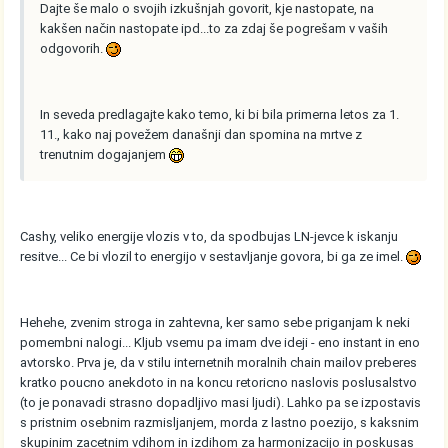
Dajte še malo o svojih izkušnjah govorit, kje nastopate, na
kakšen način nastopate ipd...to za zdaj še pogrešam v vaših
odgovorih.
In seveda predlagajte kako temo, ki bi bila primerna letos za 1.
11., kako naj povežem današnji dan spomina na mrtve z
trenutnim dogajanjem
Cashy, veliko energije vlozis v to, da spodbujas LN-jevce k iskanju
resitve... Ce bi vlozil to energijo v sestavljanje govora, bi ga ze imel.
Hehehe, zvenim stroga in zahtevna, ker samo sebe priganjam k neki
pomembni nalogi... Kljub vsemu pa imam dve ideji - eno instant in eno
avtorsko. Prva je, da v stilu internetnih moralnih chain mailov preberes
kratko poucno anekdoto in na koncu retoricno naslovis poslusalstvo
(to je ponavadi strasno dopadljivo masi ljudi). Lahko pa se izpostavis
s pristnim osebnim razmisljanjem, morda z lastno poezijo, s kaksnim
skupinim zacetnim vdihom in izdihom za harmonizacijo in poskusas