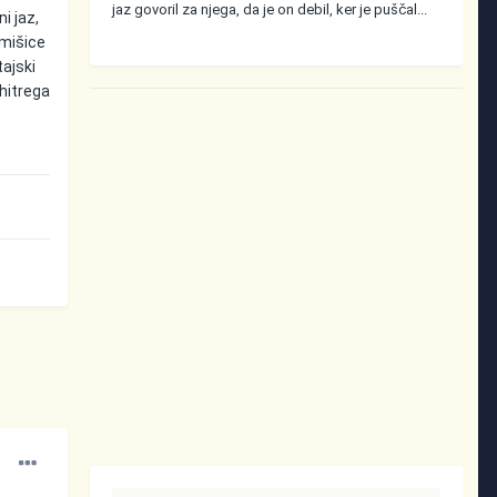
jaz govoril za njega, da je on debil, ker je puščal...
i jaz,
 mišice
ajski
 hitrega
,