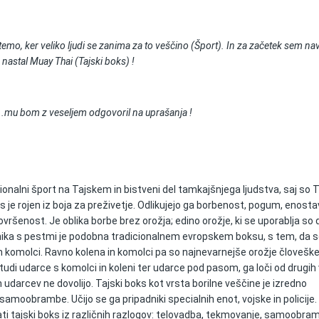
mo, ker veliko ljudi se zanima za to veščino (Šport). In za začetek sem na
 nastal Muay Thai (Tajski boks) !
..mu bom z veseljem odgovoril na uprašanja !
ionalni šport na Tajskem in bistveni del tamkajšnjega ljudstva, saj so T
s je rojen iz boja za preživetje. Odlikujejo ga borbenost, pogum, enost
ovršenost. Je oblika borbe brez orožja; edino orožje, ki se uporablja so d
hnika s pestmi je podobna tradicionalnem evropskem boksu, s tem, da s
 in komolci. Ravno kolena in komolci pa so najnevarnejše orožje človešk
i tudi udarce s komolci in koleni ter udarce pod pasom, ga loči od drugih
h udarcev ne dovolijo. Tajski boks kot vrsta borilne veščine je izredno
amoobrambe. Učijo se ga pripadniki specialnih enot, vojske in policije.
ti tajski boks iz različnih razlogov: telovadba, tekmovanje, samoobram