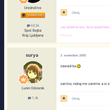
Uredništvo
Citiraj
60,5k
Jaz iščem le eno; da bi izrazil tist
Spol:
Bejba
Kraj:
Ljubljana
Picasso
surya
3. november 2005
sawadi ka
santos, nekaj me zanima..a si 
Lunin Odvisnik
1,4k
Citiraj