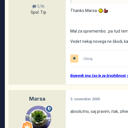
5,9k
Thanks Marsa.
Spol:
Tip
Mal za spremembo...pa tud tem
Vedet nekaj novega ne škodi, ka
Citiraj
Bojevnik ima čas le za brezhibnost;
Marsa
3. november 2005
absolutno, saj pravim, itak, zih