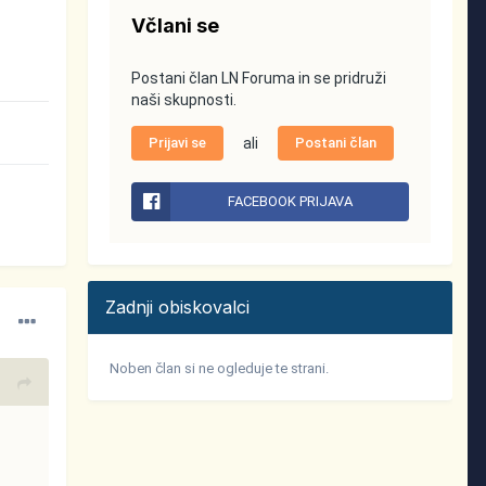
Včlani se
Postani član LN Foruma in se pridruži
naši skupnosti.
Prijavi se
ali
Postani član
FACEBOOK PRIJAVA
Zadnji obiskovalci
Noben član si ne ogleduje te strani.