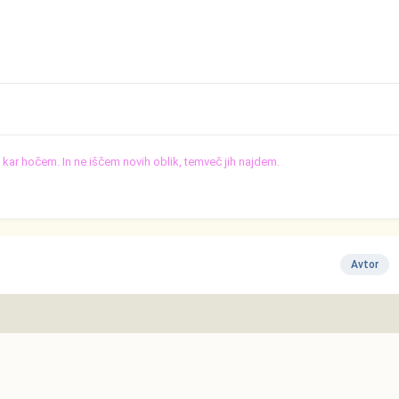
o, kar hočem. In ne iščem novih oblik, temveč jih najdem.
Avtor