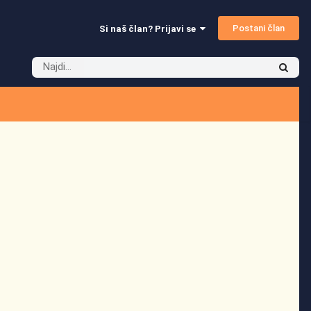
Postani član
Si naš član? Prijavi se