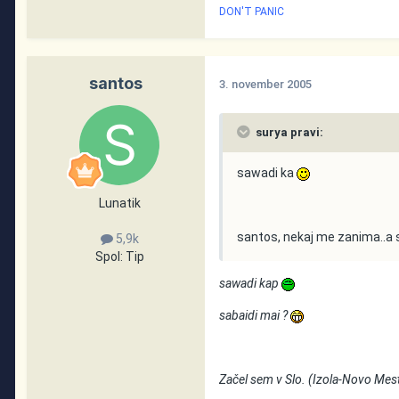
DON'T PANIC
santos
3. november 2005
surya pravi:
sawadi ka
Lunatik
santos, nekaj me zanima..a 
5,9k
Spol:
Tip
sawadi kap
sabaidi mai ?
Začel sem v Slo. (Izola-Novo Mest