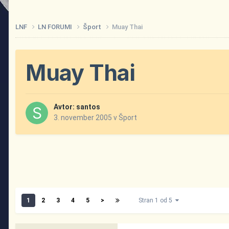
LNF
LN FORUMI
Šport
Muay Thai
Muay Thai
Avtor:
santos
3. november 2005
v
Šport
1
2
3
4
5
>
Stran 1 od 5