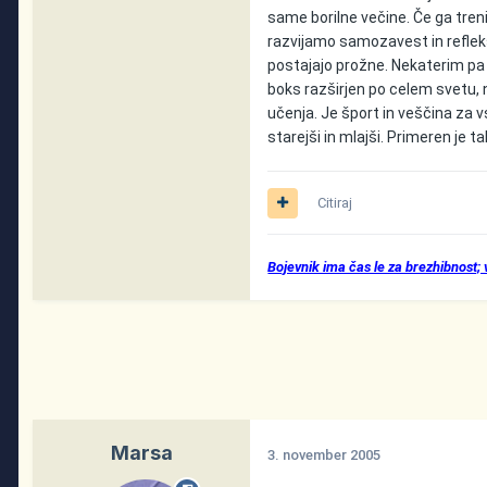
same borilne večine. Če ga tren
razvijamo samozavest in reflekse
postajajo prožne. Nekaterim pa
boks razširjen po celem svetu, n
učenja. Je šport in veščina za v
starejši in mlajši. Primeren je
Citiraj
Bojevnik ima čas le za brezhibnost;
Marsa
3. november 2005