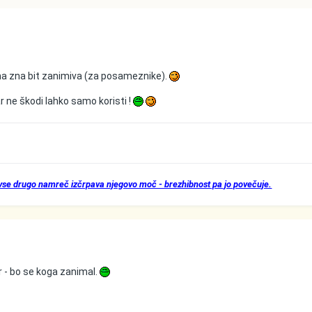
a zna bit zanimiva (za posameznike).
r ne škodi lahko samo koristi !
 vse drugo namreč izčrpava njegovo moč - brezhibnost pa jo povečuje.
er - bo se koga zanimal.