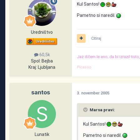
Kul Santos!
Pametno si naredil.
Uredništvo
Citiraj
60,5k
Jaz iščem le eno; da bi izrazil tist
Spol:
Bejba
Kraj:
Ljubljana
Picasso
santos
3. november 2005
Marsa pravi:
Kul Santos!
Lunatik
Pametno si naredil.