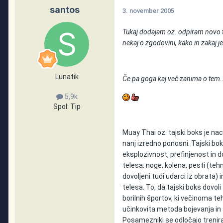
santos
3. november 2005
Tukaj dodajam oz. odpiram novo te
nekaj o zgodovini, kako in zakaj je
Lunatik
Če pa goga kaj več zanima o tem.
5,9k
Spol:
Tip
Muay Thai oz. tajski boks je nac
nanj izredno ponosni. Tajski bok
eksplozivnost, prefinjenost in d
telesa: noge, kolena, pesti (te
dovoljeni tudi udarci iz obrata)
telesa. To, da tajski boks dovol
borilnih športov, ki večinoma te
učinkovita metoda bojevanja in s
Posamezniki se odločajo trenira