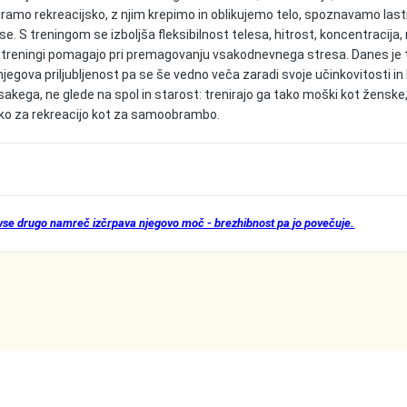
iramo rekreacijsko, z njim krepimo in oblikujemo telo, spoznavamo lastn
. S treningom se izboljša fleksibilnost telesa, hitrost, koncentracija,
 treningi pomagajo pri premagovanju vsakodnevnega stresa. Danes je t
jegova priljubljenost pa se še vedno veča zaradi svoje učinkovitosti in
sakega, ne glede na spol in starost: trenirajo ga tako moški kot ženske
 tako za rekreacijo kot za samoobrambo.
 vse drugo namreč izčrpava njegovo moč - brezhibnost pa jo povečuje.