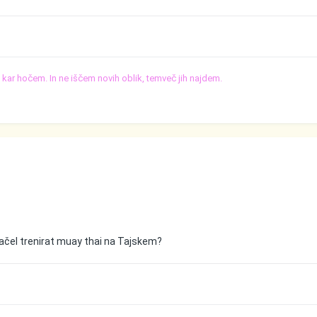
o, kar hočem. In ne iščem novih oblik, temveč jih najdem.
začel trenirat muay thai na Tajskem?