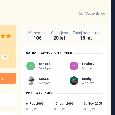
Vse aktivnosti
Komentarji
Objavljeno
Zadnji komentar
106
20 let
15 let
NAJBOLJ AKTIVNI V TEJ TEMI
0
santos
fowler9
59 objav
6 objav
tar
MIKEE
cashy
6 objav
4 objave
POPULARNI DNEVI
6. Feb 2006
12. Jan 2006
3. Nov 2005
8 objav
8 objav
8 objav