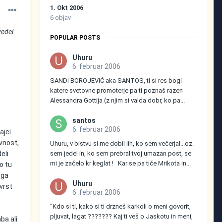
1. Okt 2006
6 objav
vedel
POPULAR POSTS
Uhuru
6. februar 2006
SANDI BOROJEVIĆ aka SANTOS, ti si res bogi
katere svetovne promoterje pa ti poznaš razen
Alessandra Gottija (z njim si valda dobr, ko pa...
santos
6. februar 2006
ajci
avnost,
Uhuru, v bistvu si me dobil lih, ko sem večerjal...oz.
eli
sem jedel in, ko sem prebral tvoj umazan post, se
mi je začelo kr keglat ! Kar se pa tiče Mrikota in...
o tu
ega
Uhuru
 vrst
6. februar 2006
"Kdo si ti, kako si ti drzneš karkoli o meni govorit,
pljuvat, lagat ??????? Kaj ti veš o Jaskotu in meni,
ba ali