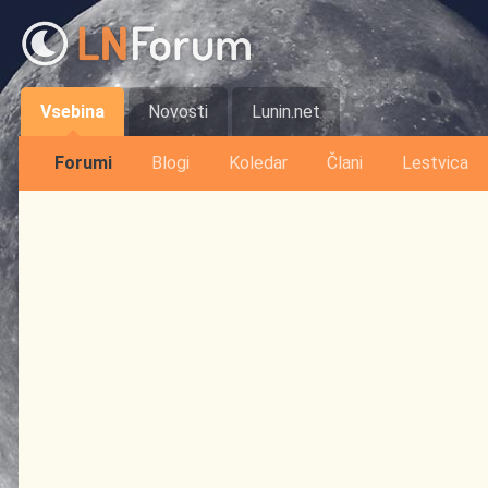
Vsebina
Novosti
Lunin.net
Forumi
Blogi
Koledar
Člani
Lestvica