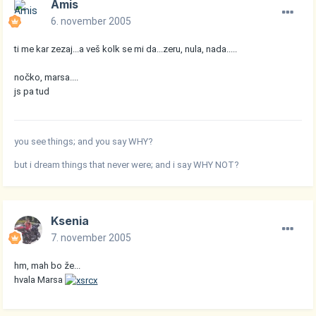
Amis
6. november 2005
ti me kar zezaj...a veš kolk se mi da...zeru, nula, nada.....
nočko, marsa....
js pa tud
you see things; and you say WHY?
but i dream things that never were; and i say WHY NOT?
Ksenia
7. november 2005
hm, mah bo že...
hvala Marsa