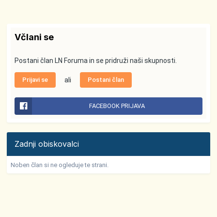
Včlani se
Postani član LN Foruma in se pridruži naši skupnosti.
Prijavi se
ali
Postani član
FACEBOOK PRIJAVA
Zadnji obiskovalci
Noben član si ne ogleduje te strani.