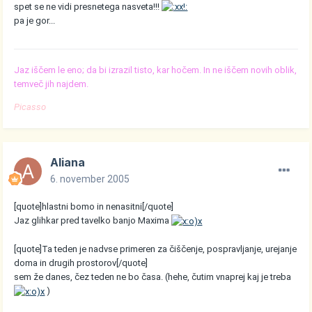
spet se ne vidi presnetega nasveta!!!
pa je gor...
Jaz iščem le eno; da bi izrazil tisto, kar hočem. In ne iščem novih oblik,
temveč jih najdem.
Picasso
Aliana
6. november 2005
[quote]hlastni bomo in nenasitni[/quote]
Jaz glihkar pred tavelko banjo Maxima
[quote]Ta teden je nadvse primeren za čiščenje, pospravljanje, urejanje
doma in drugih prostorov[/quote]
sem že danes, čez teden ne bo časa. (hehe, čutim vnaprej kaj je treba
)