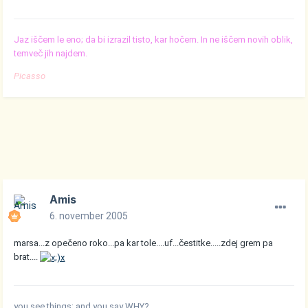
Jaz iščem le eno; da bi izrazil tisto, kar hočem. In ne iščem novih oblik,
temveč jih najdem.
Picasso
Amis
6. november 2005
marsa...z opečeno roko...pa kar tole....uf...čestitke.....zdej grem pa
brat....
you see things; and you say WHY?