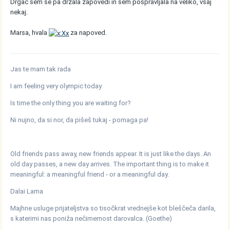
Drgač sem se pa držala zapovedi in sem pospravljala na veliko, vsaj
nekaj.
Marsa, hvala
za napoved.
Jas te mam tak rada
I am feeling very olympic today
Is time the only thing you are waiting for?
Ni nujno, da si nor, da pišeš tukaj - pomaga pa!
Old friends pass away, new friends appear. It is just like the days. An
old day passes, a new day arrives. The important thing is to make it
meaningful: a meaningful friend - or a meaningful day.
Dalai Lama
Majhne usluge prijateljstva so tisočkrat vrednejše kot bleščeča darila,
s katerimi nas poniža nečimernost darovalca. (Goethe)