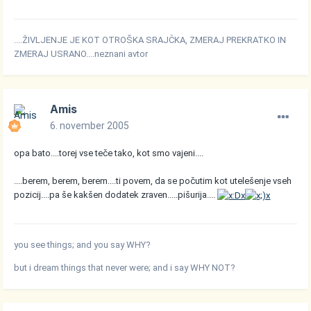
....ŽIVLJENJE JE KOT OTROŠKA SRAJČKA, ZMERAJ PREKRATKO IN
ZMERAJ USRANO....neznani avtor
Amis
6. november 2005
opa bato....torej vse teče tako, kot smo vajeni....
....berem, berem, berem....ti povem, da se počutim kot utelešenje vseh
pozicij....pa še kakšen dodatek zraven.....pišurija....
you see things; and you say WHY?
but i dream things that never were; and i say WHY NOT?