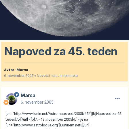
Napoved za 45. teden
Avtor:
Marsa
6. november 2005
v
Novosti na Luninem netu
Marsa
6. november 2005
[url="http://www.lunin.net/Astro-napoved/2005/45/"][b]Napoved za 45.
teden[/b][/url] - [b]7. - 13. november 2005[/b] - je na
[url="http://www.astrologija.org"]Luninem netu[/url].