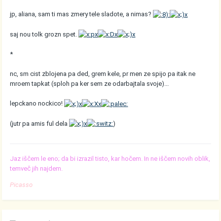
jp, aliana, sam ti mas zmery tele sladote, a nimas?
saj nou tolk grozn spet.
*
nc, sm cist zblojena pa ded, grem kele, pr men ze spijo pa itak ne
mroem tapkat (sploh pa ker sem ze odarbajtala svoje)...
lepckano nockico!
(jutr pa amis ful dela
)
Jaz iščem le eno; da bi izrazil tisto, kar hočem. In ne iščem novih oblik,
temveč jih najdem.
Picasso