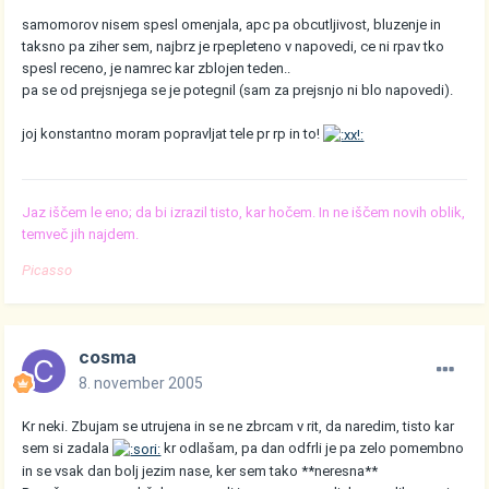
samomorov nisem spesl omenjala, apc pa obcutljivost, bluzenje in
taksno pa ziher sem, najbrz je rpepleteno v napovedi, ce ni rpav tko
spesl receno, je namrec kar zblojen teden..
pa se od prejsnjega se je potegnil (sam za prejsnjo ni blo napovedi).
joj konstantno moram popravljat tele pr rp in to!
Jaz iščem le eno; da bi izrazil tisto, kar hočem. In ne iščem novih oblik,
temveč jih najdem.
Picasso
cosma
8. november 2005
Kr neki. Zbujam se utrujena in se ne zbrcam v rit, da naredim, tisto kar
sem si zadala
kr odlašam, pa dan odfrli je pa zelo pomembno
in se vsak dan bolj jezim nase, ker sem tako **neresna**