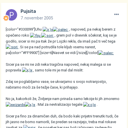
Pujsita
7. november 2005
[color="#330099"]Uhu
, napoved, pa nekaj berem z
opečeno roko
, grem pol v dnevnik sčekirat, kaj se je
godilo, sicer si mi pa itak že pr Lojzki rekla, da imaš pač ti več tega
.Si se pa nad potrudila tole kljub vsemu narest,
pa[color="#FF9900"] [size=6]Nasvet se vidi [/size][/color]
Sicer pa se mi ne zdi neka tragična napoved, nekaj malega si se
popravila
, samo tole mi je mal dal mislit:
Zdaj se poglabljamo vase, se ukvarjamo s svojo notranjostjo,
nabiramo moči za še težje čase, ki prihajajo.
No ja, kakorkoli že, Življenje nam prinaša samo lekcije ki jih zmoremo
. Mal za nevtralizacijo tegale
.
Sicer pa fino za dinamičen duh, da bodo kaki prijetni trenutki tudi, če
jih jasno ne bomo namorili, še preden se razvijejo, treba mal rokave
zavihat za
, še posebej ker nas bolj izčrpujejo zadeve (to