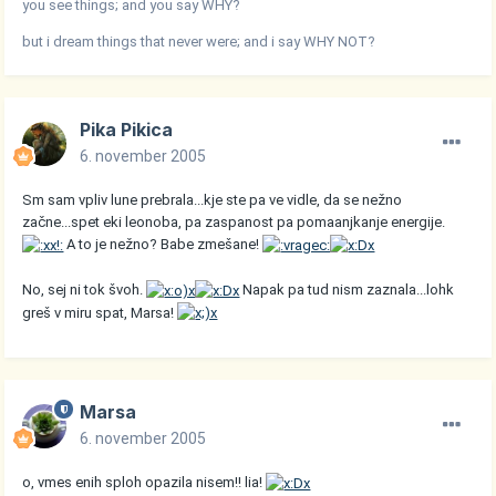
you see things; and you say WHY?
but i dream things that never were; and i say WHY NOT?
Pika Pikica
6. november 2005
Sm sam vpliv lune prebrala...kje ste pa ve vidle, da se nežno
začne...spet eki leonoba, pa zaspanost pa pomaanjkanje energije.
A to je nežno? Babe zmešane!
No, sej ni tok švoh.
Napak pa tud nism zaznala...lohk
greš v miru spat, Marsa!
Marsa
6. november 2005
o, vmes enih sploh opazila nisem!! lia!