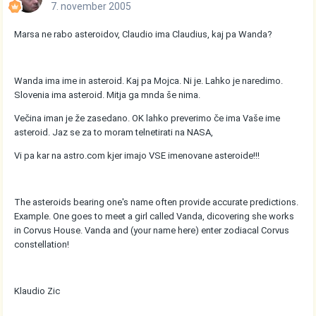
7. november 2005
Marsa ne rabo asteroidov, Claudio ima Claudius, kaj pa Wanda?
Wanda ima ime in asteroid. Kaj pa Mojca. Ni je. Lahko je naredimo.
Slovenia ima asteroid. Mitja ga mnda še nima.
Večina iman je že zasedano. OK lahko preverimo če ima Vaše ime
asteroid. Jaz se za to moram telnetirati na NASA,
Vi pa kar na astro.com kjer imajo VSE imenovane asteroide!!!
The asteroids bearing one's name often provide accurate predictions.
Example. One goes to meet a girl called Vanda, dicovering she works
in Corvus House. Vanda and (your name here) enter zodiacal Corvus
constellation!
Klaudio Zic