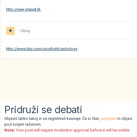
http://new-planet.tk
Citiraj
http://www.lulu.com/spotlight/astrology
Pridruži se debati
Objaviš lahko takoj in se registriraš kasneje. Če si član,
se prijavi
in objavi
pod svojim računom.
Note:
Your post will require moderator approval before it will be visible.