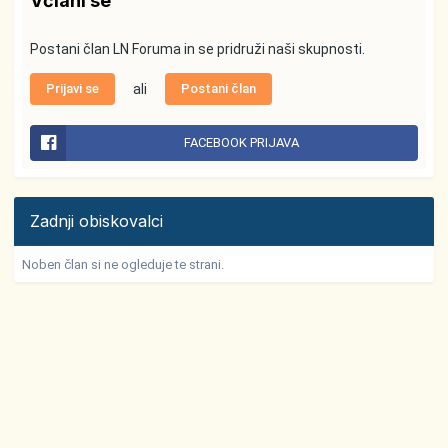
Včlani se
Postani član LN Foruma in se pridruži naši skupnosti.
Prijavi se
ali
Postani član
FACEBOOK PRIJAVA
Zadnji obiskovalci
Noben član si ne ogleduje te strani.