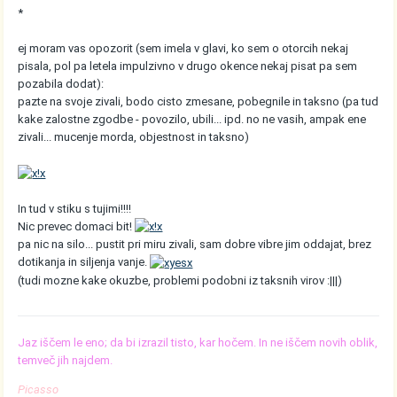
*
ej moram vas opozorit (sem imela v glavi, ko sem o otorcih nekaj
pisala, pol pa letela impulzivno v drugo okence nekaj pisat pa sem
pozabila dodat):
pazte na svoje zivali, bodo cisto zmesane, pobegnile in taksno (pa tud
kake zalostne zgodbe - povozilo, ubili... ipd. no ne vasih, ampak ene
zivali... mucenje morda, objestnost in taksno)
In tud v stiku s tujimi!!!!
Nic prevec domaci bit!
pa nic na silo... pustit pri miru zivali, sam dobre vibre jim oddajat, brez
dotikanja in siljenja vanje.
(tudi mozne kake okuzbe, problemi podobni iz taksnih virov :|||)
Jaz iščem le eno; da bi izrazil tisto, kar hočem. In ne iščem novih oblik,
temveč jih najdem.
Picasso