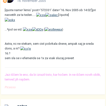
16. november 2005
[quote name='Amis' post='572331' date='16. Nov 2005 ob 14:02']pri
nasvetih za ta teden.....
[/quote]
...*pol se vid.
(
)
Astra, nc ne stekam, sem cist pobrkala dneve, ampak saj je sreda
dons, a ni?
16.?
sem sla se v efemeride se 1x za vsak slucaj prevert
Jaz iščem le eno; da bi izrazil tisto, kar hočem. In ne iščem novih oblik,
temveč jih najdem.
Picasso