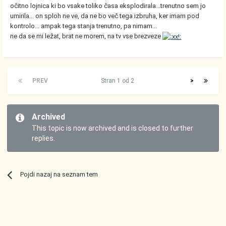
očitno lojnica ki bo vsake toliko časa eksplodirala...trenutno sem jo
umirila... on sploh ne ve, da ne bo več tega izbruha, ker imam pod
kontrolo... ampak tega stanja trenutno, pa nimam...
ne da se mi ležat, brat ne morem, na tv vse brezveze
PREV
Stran 1 od 2
>
Archived
This topic is now archived and is closed to further
replies.
Pojdi nazaj na seznam tem