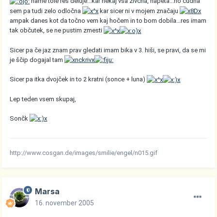
name tole res deluje...kar nekaj vsa živčna, napeta...no čudna
sem pa tudi zelo odločna
kar sicer ni v mojem značaju
ampak danes kot da točno vem kaj hočem in to bom dobila...res imam
tak občutek, se ne pustim zmesti
Sicer pa če jaz znam prav gledati imam bika v 3. hiši, se pravi, da se mi
je ščip dogajal tam
Sicer pa itka dvojček in to 2 kratni (sonce + luna)
Lep teden vsem skupaj,
Sončk
http://www.cosgan.de/images/smilie/engel/n015.gif
Marsa
16. november 2005