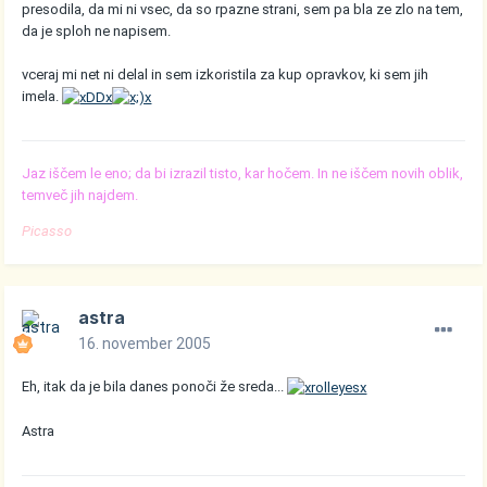
presodila, da mi ni vsec, da so rpazne strani, sem pa bla ze zlo na tem,
da je sploh ne napisem.
vceraj mi net ni delal in sem izkoristila za kup opravkov, ki sem jih
imela.
Jaz iščem le eno; da bi izrazil tisto, kar hočem. In ne iščem novih oblik,
temveč jih najdem.
Picasso
astra
16. november 2005
Eh, itak da je bila danes ponoči že sreda...
Astra