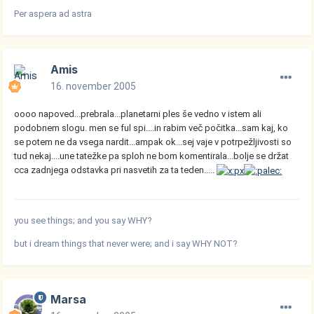
Per aspera ad astra
Amis
16. november 2005
oooo napoved...prebrala...planetarni ples še vedno v istem ali
podobnem slogu. men se ful spi....in rabim več počitka...sam kaj, ko
se potem ne da vsega nardit...ampak ok...sej vaje v potrpežljivosti so
tud nekaj....une tatežke pa sploh ne bom komentirala...bolje se držat
cca zadnjega odstavka pri nasvetih za ta teden.....
you see things; and you say WHY?
but i dream things that never were; and i say WHY NOT?
Marsa