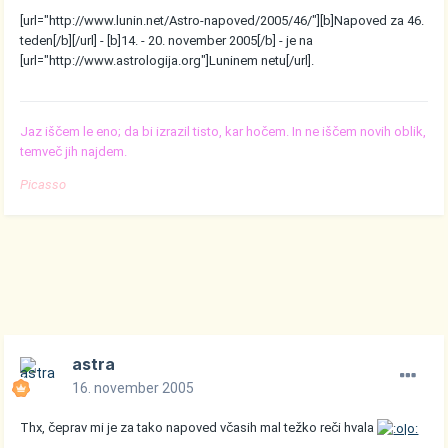
[url="http://www.lunin.net/Astro-napoved/2005/46/"][b]Napoved za 46.
teden[/b][/url] - [b]14. - 20. november 2005[/b] - je na
[url="http://www.astrologija.org"]Luninem netu[/url].
Jaz iščem le eno; da bi izrazil tisto, kar hočem. In ne iščem novih oblik,
temveč jih najdem.
Picasso
astra
16. november 2005
Thx, čeprav mi je za tako napoved včasih mal težko reči hvala