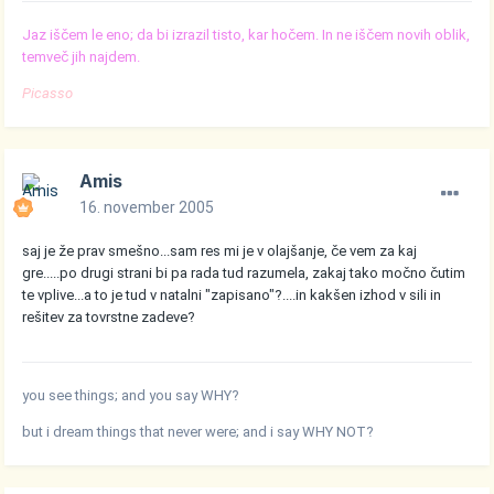
Jaz iščem le eno; da bi izrazil tisto, kar hočem. In ne iščem novih oblik,
temveč jih najdem.
Picasso
Amis
16. november 2005
saj je že prav smešno...sam res mi je v olajšanje, če vem za kaj
gre.....po drugi strani bi pa rada tud razumela, zakaj tako močno čutim
te vplive...a to je tud v natalni "zapisano"?....in kakšen izhod v sili in
rešitev za tovrstne zadeve?
you see things; and you say WHY?
but i dream things that never were; and i say WHY NOT?