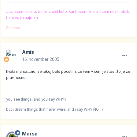
Jaz iščem le eno; da bi izrazil tisto, kar hočem. In ne iščem novih oblik,
temveč jih najdem.
Picasso
Amis
16. november 2005
hvala marsa....no, se takoj bolš počutim, če vem v čem je štos...to je že
prav hecno....
you see things; and you say WHY?
but i dream things that never were; and i say WHY NOT?
Marsa