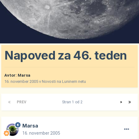
Napoved za 46. teden
Avtor:
Marsa
16. november 2005
v
Novosti na Luninem netu
PREV
Stran 1 od 2
>
Marsa
16. november 2005