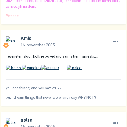
Jaz iščem le eno; da bi izrazil tisto, kar hočem. In ne iščem novih oblik,
temveč jih najdem.
Picasso
Amis
16. november 2005
neverjeten slog...kolk je povedano sam s tremi smeški....
.......
you see things; and you say WHY?
but i dream things that never were; and i say WHY NOT?
astra
16. november 2005