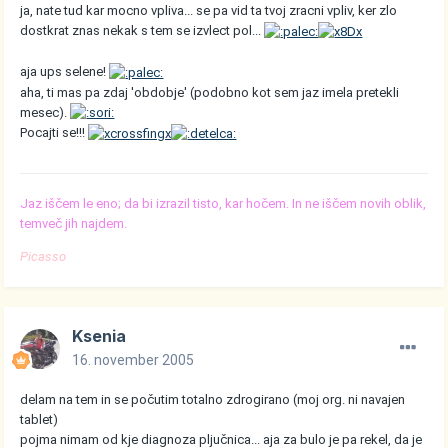
ja, nate tud kar mocno vpliva... se pa vid ta tvoj zracni vpliv, ker zlo
dostkrat znas nekak s tem se izvlect pol...
aja ups selene!
aha, ti mas pa zdaj 'obdobje' (podobno kot sem jaz imela pretekli
mesec).
Pocajti se!!!
Jaz iščem le eno; da bi izrazil tisto, kar hočem. In ne iščem novih oblik,
temveč jih najdem.
Picasso
Ksenia
16. november 2005
delam na tem in se počutim totalno zdrogirano (moj org. ni navajen
tablet)
pojma nimam od kje diagnoza pljučnica... aja za bulo je pa rekel, da je