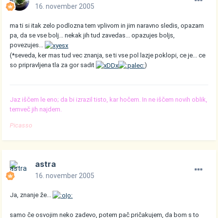
16. november 2005
ma ti si itak zelo podlozna tem vplivom in jim naravno sledis, opazam
pa, da se vse bolj... nekak jih tud zavedas... opazujes boljs,
povezujes...
(*seveda, ker mas tud vec znanja, se ti vse pol lazje poklopi, ce je... ce
so pripravljena tla za gor sadit
)
Jaz iščem le eno; da bi izrazil tisto, kar hočem. In ne iščem novih oblik,
temveč jih najdem.
Picasso
astra
16. november 2005
Ja, znanje že...
samo če osvojim neko zadevo, potem pač pričakujem, da bom s to