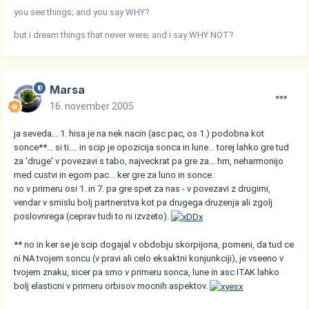
you see things; and you say WHY?
but i dream things that never were; and i say WHY NOT?
Marsa
16. november 2005
ja seveda... 1. hisa je na nek nacin (asc pac, os 1.) podobna kot
sonce**... si ti.... in scip je opozicija sonca in lune... torej lahko gre tud
za 'druge' v povezavi s tabo, najveckrat pa gre za... hm, neharmonijo
med custvi in egom pac... ker gre za luno in sonce.
no v primeru osi 1. in 7. pa gre spet za nas - v povezavi z drugimi,
vendar v smislu bolj partnerstva kot pa drugega druzenja ali zgolj
poslovnrega (ceprav tudi to ni izvzeto).
** no in ker se je scip dogajal v obdobju skorpijona, pomeni, da tud ce
ni NA tvojem soncu (v pravi ali celo eksaktni konjunkciji), je vseeno v
tvojem znaku, sicer pa smo v primeru sonca, lune in asc ITAK lahko
bolj elasticni v primeru orbisov mocnih aspektov.