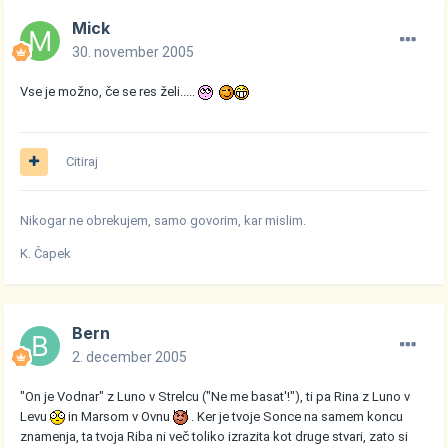
Mick
30. november 2005
Vse je možno, če se res želi.....
Citiraj
Nikogar ne obrekujem, samo govorim, kar mislim.
K. Čapek
Bern
2. december 2005
"On je Vodnar" z Luno v Strelcu ("Ne me basat'!"), ti pa Rina z Luno v
Levu
in Marsom v Ovnu
. Ker je tvoje Sonce na samem koncu
znamenja, ta tvoja Riba ni več toliko izrazita kot druge stvari, zato si