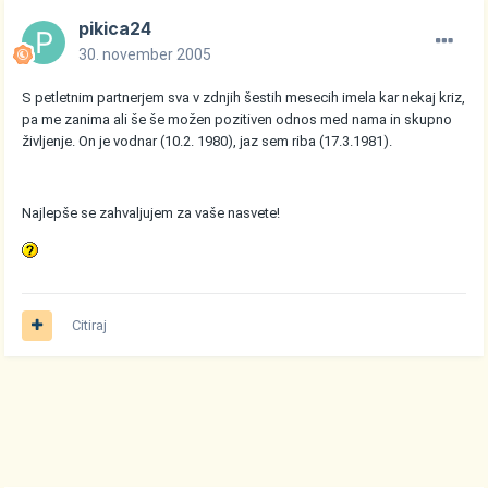
pikica24
30. november 2005
S petletnim partnerjem sva v zdnjih šestih mesecih imela kar nekaj kriz,
pa me zanima ali še še možen pozitiven odnos med nama in skupno
življenje. On je vodnar (10.2. 1980), jaz sem riba (17.3.1981).
Najlepše se zahvaljujem za vaše nasvete!
Citiraj