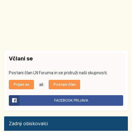
Včlani se
Postani član LN Foruma in se pridruži naši skupnosti.
Prijavi se
ali
Postani član
FACEBOOK PRIJAVA
Zadnji obiskovalci