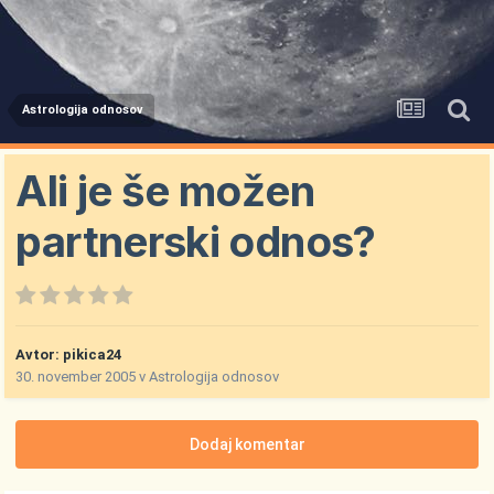
Astrologija odnosov
Ali je še možen
partnerski odnos?
Avtor:
pikica24
30. november 2005
v
Astrologija odnosov
Dodaj komentar