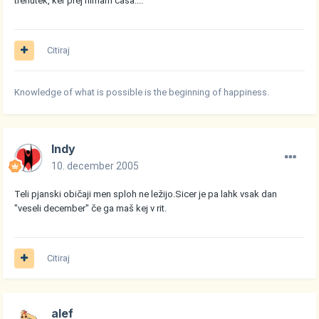
trenutek, ker prej nimam časa....
Citiraj
Knowledge of what is possible is the beginning of happiness.
Indy
10. december 2005
Teli pjanski običaji men sploh ne ležijo.Sicer je pa lahk vsak dan
"veseli december" če ga maš kej v rit.
Citiraj
alef