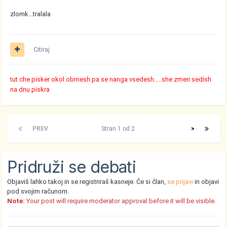
zlomk...tralala
Citiraj
tut che pisker okol obrnesh pa se nanga vsedesh.....she zmeri sedish
na dnu piskra
PREV
Stran 1 od 2
>
Pridruži se debati
Objaviš lahko takoj in se registriraš kasneje. Če si član,
se prijavi
in objavi
pod svojim računom.
Note:
Your post will require moderator approval before it will be visible.