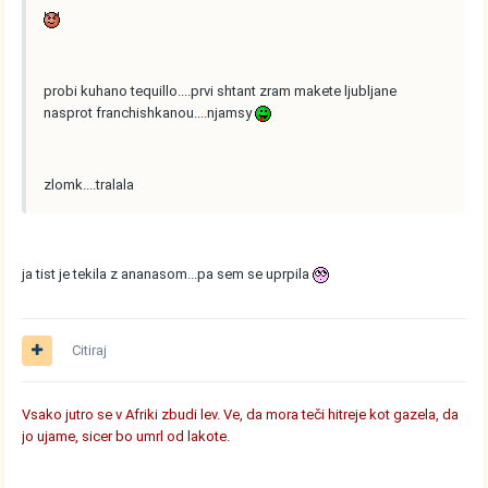
probi kuhano tequillo....prvi shtant zram makete ljubljane
nasprot franchishkanou....njamsy
zlomk....tralala
ja tist je tekila z ananasom...pa sem se uprpila
Citiraj
Vsako jutro se v Afriki zbudi lev. Ve, da mora teči hitreje kot gazela, da
jo ujame, sicer bo umrl od lakote.