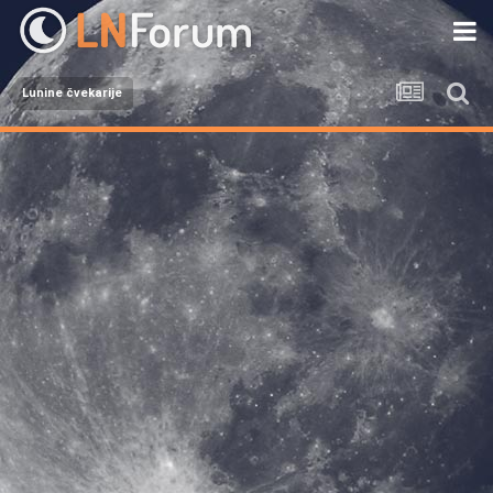
Lunine čvekarije