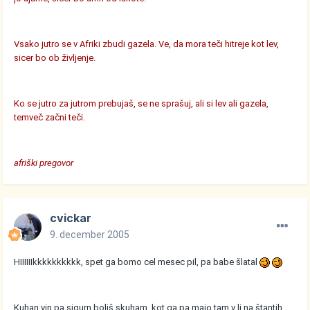
Vsako jutro se v Afriki zbudi gazela. Ve, da mora teči hitreje kot lev,
sicer bo ob življenje.
Ko se jutro za jutrom prebujaš, se ne sprašuj, ali si lev ali gazela,
temveč začni teči.
afriški pregovor
cvickar
9. december 2005
HIIIIIIkkkkkkkkkk, spet ga bomo cel mesec pil, pa babe šlatal
Kuhan vin pa sigurn boljš skuham, kot ga pa majo tam v lj na štantih.