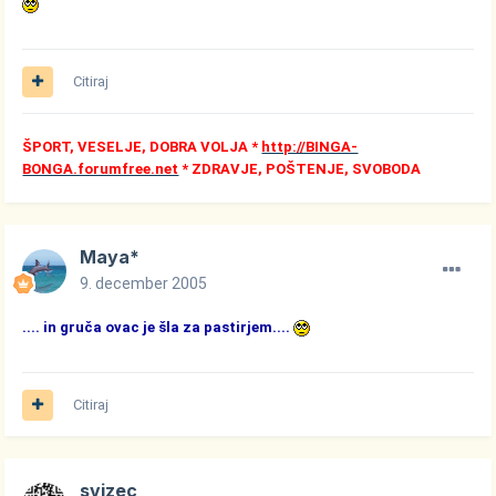
Citiraj
ŠPORT, VESELJE, DOBRA VOLJA *
http://BINGA-
BONGA.forumfree.net
* ZDRAVJE, POŠTENJE, SVOBODA
Maya*
9. december 2005
.... in gruča ovac je šla za pastirjem....
Citiraj
svizec