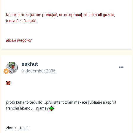
Ko se jutro za jutrom prebujaš, se ne sprašuj, ali si lev ali gazela,
temveč začni teči.
afriški pregovor
aakhut
9. december 2005
probi kuhano tequillo....prvi shtant zram makete ljubljane nasprot
franchishkanou....njamsy
zlomk....tralala