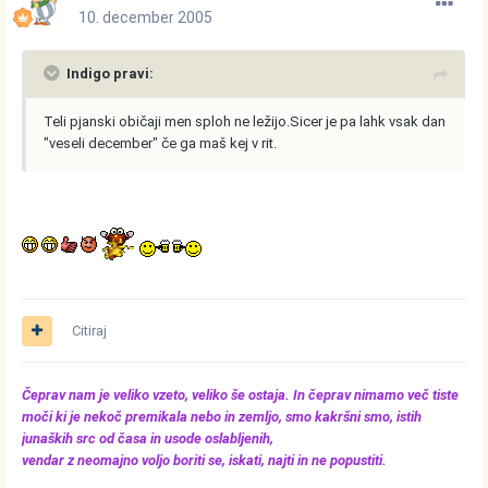
10. december 2005
Indigo pravi:
Teli pjanski običaji men sploh ne ležijo.Sicer je pa lahk vsak dan
"veseli december" če ga maš kej v rit.
Citiraj
Čeprav nam je veliko vzeto, veliko še ostaja. In čeprav nimamo več tiste
moči ki je nekoč premikala nebo in zemljo, smo kakršni smo, istih
junaških src od časa in usode oslabljenih,
vendar z neomajno voljo boriti se, iskati, najti in ne popustiti.