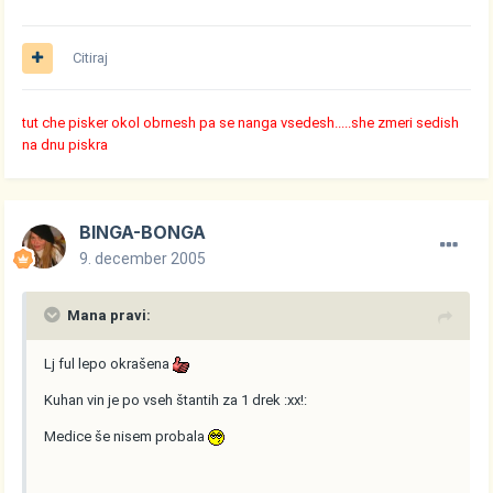
Citiraj
tut che pisker okol obrnesh pa se nanga vsedesh.....she zmeri sedish
na dnu piskra
BINGA-BONGA
9. december 2005
Mana pravi:
Lj ful lepo okrašena
Kuhan vin je po vseh štantih za 1 drek :xx!:
Medice še nisem probala