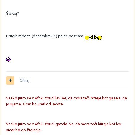
Še kej?
Drugih radosti (decembrskih) pa ne poznam
Citiraj
Vsako jutro se v Afriki zbudi lev. Ve, da mora teči hitreje kot gazela, da
jo ujame, sicer bo umrl od lakote.
Vsako jutro se v Afriki zbudi gazela. Ve, da mora teči hitreje kot lev,
sicer bo ob življenje.