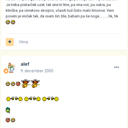
Je treba piskarček uzet, tak ene tri litre, pa vina not, pa cukra, pa
klinčke, pa cimetovo skorjico, včasih tud čisto malo limonce. Vam
povem je vinček tak, da vsem širi žile, babam pa še noge...........hk, hk
Citiraj
alef
9. december 2005