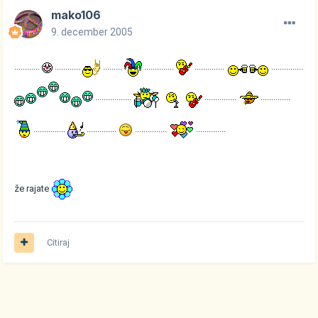
mako106
9. december 2005
............
............
.........
..............
..............
...............
.................
...............
..............
...............
..............
...............
..............
že rajate
Citiraj