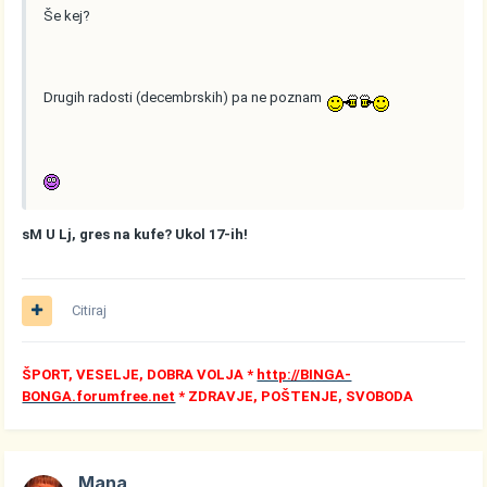
Še kej?
Drugih radosti (decembrskih) pa ne poznam
sM U Lj, gres na kufe? Ukol 17-ih!
Citiraj
ŠPORT, VESELJE, DOBRA VOLJA *
http://BINGA-
BONGA.forumfree.net
* ZDRAVJE, POŠTENJE, SVOBODA
Mana