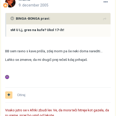
9. december 2005
BINGA-BONGA pravi:
sM U Lj, gres na kufe? Ukol 17-ih!
BB sem ravno s kave prišla, zdej morm pa še neki doma narediti...
Lahko se zmenve, da mi drugič prej rečeš kdaj prihajaš.
Citiraj
Vsako jutro se v Afriki zbudi lev. Ve, da mora teči hitreje kot gazela, da
jo ujame, sicer bo umrl od lakote.