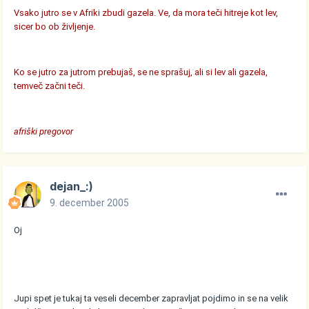
Vsako jutro se v Afriki zbudi gazela. Ve, da mora teči hitreje kot lev,
sicer bo ob življenje.
Ko se jutro za jutrom prebujaš, se ne sprašuj, ali si lev ali gazela,
temveč začni teči.
afriški pregovor
dejan_:)
9. december 2005
Oj
Jupi spet je tukaj ta veseli december zapravljat pojdimo in se na velik