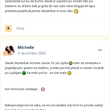
zadolževat pa bo da bomo veseli in uspešni po novem letu pa
bentimo na državo kak je grda do nas sam cene dviguje eh lepo
preživite jesenko&zimski december in novo leto
Citiraj
Michelle
9. december 2005
Veseli december se meni zacne 16. po izpitu
Sem ze zmenjena s
prijateljicam, gremo na medico, potem pa mal plesat in uzivat v luckah
po Ljubljani
Se malo pa bo...se cist malo
Kar se tice pa ostalega....
Nakupovanje me se caka, se nic ne veselim, ker bom to pocela zadnji