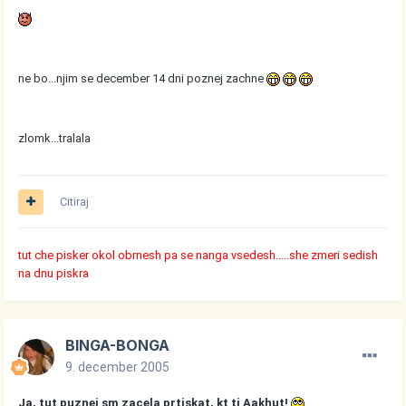
ne bo...njim se december 14 dni poznej zachne
zlomk...tralala
Citiraj
tut che pisker okol obrnesh pa se nanga vsedesh.....she zmeri sedish
na dnu piskra
BINGA-BONGA
9. december 2005
Ja, tut puznej sm zacela prtiskat, kt ti Aakhut!