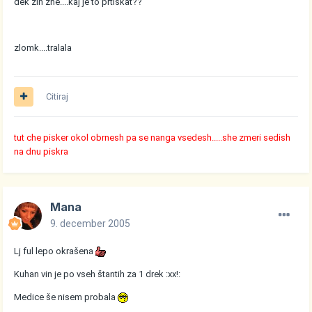
dek zin zhe....kaj je to prtiskat??
zlomk....tralala
Citiraj
tut che pisker okol obrnesh pa se nanga vsedesh.....she zmeri sedish
na dnu piskra
Mana
9. december 2005
Lj ful lepo okrašena
Kuhan vin je po vseh štantih za 1 drek :xx!:
Medice še nisem probala