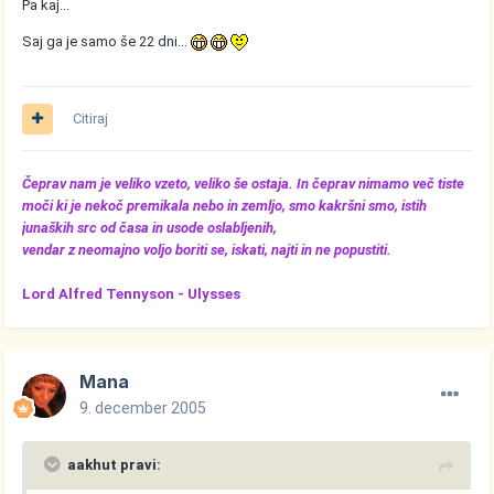
Pa kaj...
Saj ga je samo še 22 dni...
Citiraj
Čeprav nam je veliko vzeto, veliko še ostaja. In čeprav nimamo več tiste
moči ki je nekoč premikala nebo in zemljo, smo kakršni smo, istih
junaških src od časa in usode oslabljenih,
vendar z neomajno voljo boriti se, iskati, najti in ne popustiti.
Lord Alfred Tennyson -
Ulysses
Mana
9. december 2005
aakhut pravi: