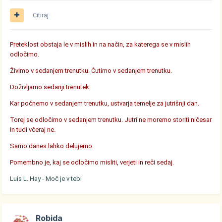
Citiraj
Preteklost obstaja le v mislih in na način, za katerega se v mislih
odločimo.
Živimo v sedanjem trenutku. Čutimo v sedanjem trenutku.
Doživljamo sedanji trenutek.
Kar počnemo v sedanjem trenutku, ustvarja temelje za jutrišnji dan.
Torej se odločimo v sedanjem trenutku. Jutri ne moremo storiti ničesar
in tudi včeraj ne.
Samo danes lahko delujemo.
Pomembno je, kaj se odločimo misliti, verjeti in reči sedaj.
Luis L. Hay - Moč je v tebi
Robida