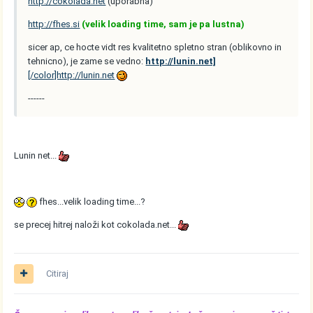
http://cokolada.net
(uporabna)
http://fhes.si
(velik loading time, sam je pa lustna)
sicer ap, ce hocte vidt res kvalitetno spletno stran (oblikovno in
tehnicno), je zame se vedno:
http://lunin.net]
[/color]http://lunin.net
------
Lunin net...
fhes...velik loading time...?
se precej hitrej naloži kot cokolada.net...
Citiraj