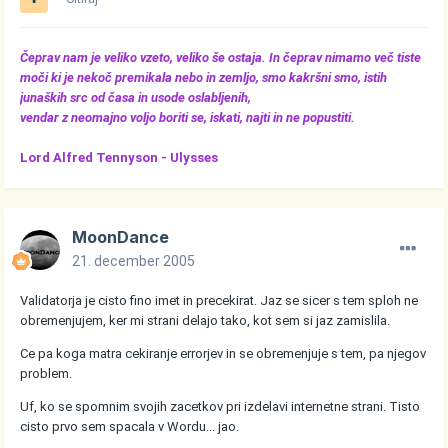
Čeprav nam je veliko vzeto, veliko še ostaja. In čeprav nimamo več tiste
moči ki je nekoč premikala nebo in zemljo, smo kakršni smo, istih
junaških src od časa in usode oslabljenih,
vendar z neomajno voljo boriti se, iskati, najti in ne popustiti.
Lord Alfred Tennyson -
Ulysses
MoonDance
21. december 2005
Validatorja je cisto fino imet in precekirat. Jaz se sicer s tem sploh ne
obremenjujem, ker mi strani delajo tako, kot sem si jaz zamislila.
Ce pa koga matra cekiranje errorjev in se obremenjuje s tem, pa njegov
problem.
Uf, ko se spomnim svojih zacetkov pri izdelavi internetne strani. Tisto
cisto prvo sem spacala v Wordu... jao.