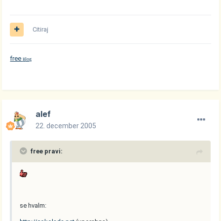
Citiraj
free
log
B
alef
22. december 2005
free pravi:
se hvalm: