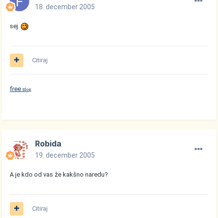
18. december 2005
sej.
Citiraj
free
log
B
Robida
19. december 2005
A je kdo od vas že kakšno naredu?
Citiraj