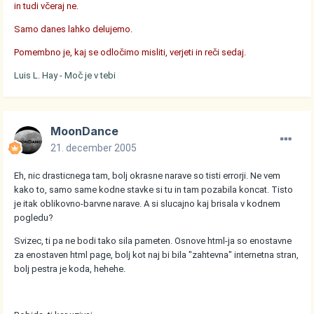
in tudi včeraj ne.
Samo danes lahko delujemo.
Pomembno je, kaj se odločimo misliti, verjeti in reči sedaj.
Luis L. Hay - Moč je v tebi
MoonDance
21. december 2005
Eh, nic drasticnega tam, bolj okrasne narave so tisti errorji. Ne vem
kako to, samo same kodne stavke si tu in tam pozabila koncat. Tisto
je itak oblikovno-barvne narave. A si slucajno kaj brisala v kodnem
pogledu?
Svizec, ti pa ne bodi tako sila pameten. Osnove html-ja so enostavne
za enostaven html page, bolj kot naj bi bila "zahtevna" internetna stran,
bolj pestra je koda, hehehe.