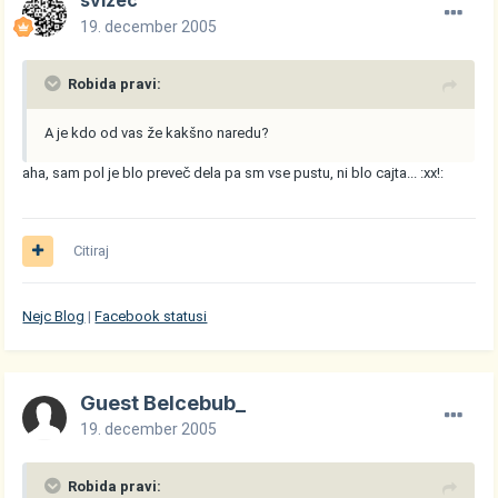
svizec
19. december 2005
Robida pravi:
A je kdo od vas že kakšno naredu?
aha, sam pol je blo preveč dela pa sm vse pustu, ni blo cajta... :xx!:
Citiraj
Nejc Blog
|
Facebook statusi
Guest Belcebub_
19. december 2005
Robida pravi: