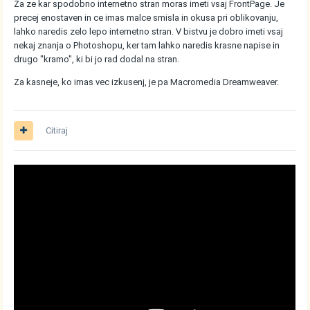
Za ze kar spodobno internetno stran moras imeti vsaj FrontPage. Je
precej enostaven in ce imas malce smisla in okusa pri oblikovanju,
lahko naredis zelo lepo internetno stran. V bistvu je dobro imeti vsaj
nekaj znanja o Photoshopu, ker tam lahko naredis krasne napise in
drugo "kramo", ki bi jo rad dodal na stran.
Za kasneje, ko imas vec izkusenj, je pa Macromedia Dreamweaver.
Citiraj