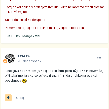
Torej se odločimo v sedanjem trenutku. Jutri ne moremo storiti ničesar
in tudi včeraj ne.
Samo danes lahko delujemo.
Pomembno je, kaj se odločimo misliti, verjeti in reči sedaj.
Luis L. Hay - Moč je v tebi
svizec
20. december 2005
izmenjava kod?! v html-ju? daj ne seri, html je najlažji jezik in nevem kaj
bi ti tukaj menjala ko so vsi ukazi znani in ni da bi lahko naredu kaj
posebnega
Citiraj