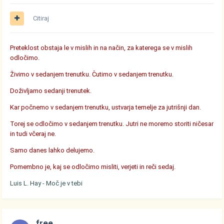
Citiraj
Preteklost obstaja le v mislih in na način, za katerega se v mislih
odločimo.
Živimo v sedanjem trenutku. Čutimo v sedanjem trenutku.
Doživljamo sedanji trenutek.
Kar počnemo v sedanjem trenutku, ustvarja temelje za jutrišnji dan.
Torej se odločimo v sedanjem trenutku. Jutri ne moremo storiti ničesar
in tudi včeraj ne.
Samo danes lahko delujemo.
Pomembno je, kaj se odločimo misliti, verjeti in reči sedaj.
Luis L. Hay - Moč je v tebi
free