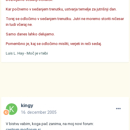
Kar počnemo v sedanjem trenutku, ustvarja temelje za jutrišnji dan.
Torej se odločimo v sedanjem trenutku. Jutri ne moremo storiti ničesar
in tudi včeraj ne.
Samo danes lahko delujemo.
Pomembno je, kaj se odločimo misliti, verjeti in reči sedaj.
Luis L. Hay - Moč je v tebi
kingy
16. december 2005
V bistvu vabim, koga pač zanima, na moj novi forum:
castrum.mojforum.si
...