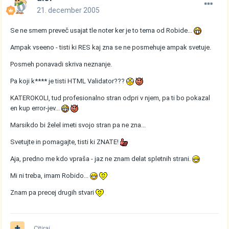
21. december 2005
Se ne smem preveč usajat tle noter ker je to tema od Robide...
Ampak vseeno - tisti ki RES kaj zna se ne posmehuje ampak svetuje.
Posmeh ponavadi skriva neznanje.
Pa koji k**** je tisti HTML Validator???
KATEROKOLI, tud profesionalno stran odpri v njem, pa ti bo pokazal
en kup error-jev...
Marsikdo bi želel imeti svojo stran pa ne zna...
Svetujte in pomagajte, tisti ki ZNATE!
Aja, predno me kdo vpraša - jaz ne znam delat spletnih strani.
Mi ni treba, imam Robido...
Znam pa precej drugih stvari
Citiraj