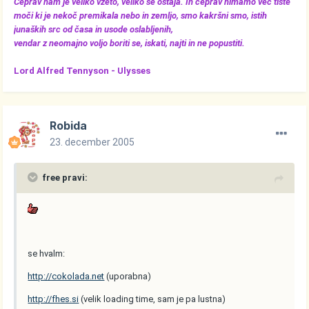
Čeprav nam je veliko vzeto, veliko še ostaja. In čeprav nimamo več tiste
moči ki je nekoč premikala nebo in zemljo, smo kakršni smo, istih
junaških src od časa in usode oslabljenih,
vendar z neomajno voljo boriti se, iskati, najti in ne popustiti.
Lord Alfred Tennyson -
Ulysses
Robida
23. december 2005
free pravi:
se hvalm:
http://cokolada.net
(uporabna)
http://fhes.si
(velik loading time, sam je pa lustna)