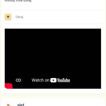
Robida, ti kar uzivaj.
Citiraj
alef