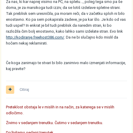
Za nas, ki kar naprej visimo na PC, na spletu..., poleg tega smo pa še
doma, je za marsikoga tudi izziv, da se lotiš izdelave spletne strani.
Tak preblisk sem uresničila, pa moram reči, da v začetku sploh ni bilo
enostavno. Ko pa sem pokapirala zadeve, je pa kar šlo. Je kdo od vas
tudi uspel? In enkrat je bil tudi preblisk da naredim stran, ki bo
razložila čim bolj enostavno, kako lahko sami izdelate stran. Evo link
http://kodiranje.freehost386.com/
. Da ne bi slučajno kdo mislil da
hočem nekaj reklamirati.
Če koga zanimajo te stvari bi bilo zanimivo malo izmenjati informacije,
kaj pravite?
Citiraj
Preteklost obstaja le v mislih in na način, za katerega se v mislih
odločimo.
Živimo v sedanjem trenutku. Čutimo v sedanjem trenutku.
Doživljamo sedanji trenutek.