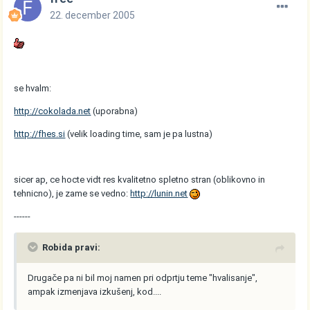
22. december 2005
se hvalm:
http://cokolada.net
(uporabna)
http://fhes.si
(velik loading time, sam je pa lustna)
sicer ap, ce hocte vidt res kvalitetno spletno stran (oblikovno in
tehnicno), je zame se vedno:
http://lunin.net
------
Robida pravi:
Drugače pa ni bil moj namen pri odprtju teme "hvalisanje",
ampak izmenjava izkušenj, kod....