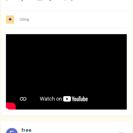
Citiraj
free