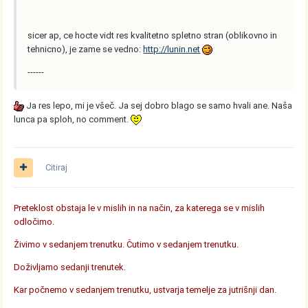
sicer ap, ce hocte vidt res kvalitetno spletno stran (oblikovno in
tehnicno), je zame se vedno:
http://lunin.net
------
Ja res lepo, mi je všeč. Ja sej dobro blago se samo hvali ane. Naša
lunca pa sploh, no comment.
Citiraj
Preteklost obstaja le v mislih in na način, za katerega se v mislih
odločimo.
Živimo v sedanjem trenutku. Čutimo v sedanjem trenutku.
Doživljamo sedanji trenutek.
Kar počnemo v sedanjem trenutku, ustvarja temelje za jutrišnji dan.