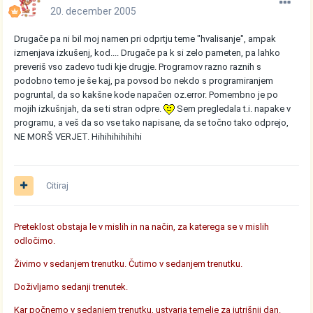
20. december 2005
Drugače pa ni bil moj namen pri odprtju teme "hvalisanje", ampak
izmenjava izkušenj, kod.... Drugače pa k si zelo pameten, pa lahko
preveriš vso zadevo tudi kje drugje. Programov razno raznih s
podobno temo je še kaj, pa povsod bo nekdo s programiranjem
pogruntal, da so kakšne kode napačen oz.error. Pomembno je po
mojih izkušnjah, da se ti stran odpre.
Sem pregledala t.i. napake v
programu, a veš da so vse tako napisane, da se točno tako odprejo,
NE MORŠ VERJET. Hihihihihihihi
Citiraj
Preteklost obstaja le v mislih in na način, za katerega se v mislih
odločimo.
Živimo v sedanjem trenutku. Čutimo v sedanjem trenutku.
Doživljamo sedanji trenutek.
Kar počnemo v sedanjem trenutku, ustvarja temelje za jutrišnji dan.