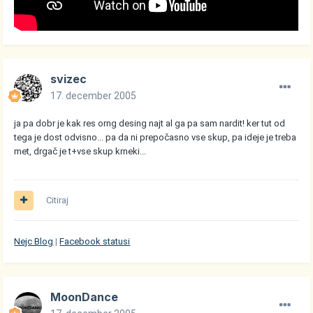
svizec
17. december 2005
ja pa dobr je kak res orng desing najt al ga pa sam nardit! ker tut od
tega je dost odvisno... pa da ni prepočasno vse skup, pa ideje je treba
met, drgač je t+vse skup krneki...
Citiraj
Nejc Blog
|
Facebook statusi
MoonDance