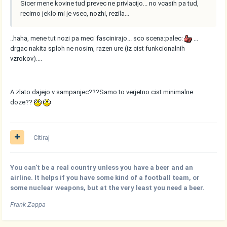
Sicer mene kovine tud prevec ne privlacijo... no vcasih pa tud,
recimo jeklo mi je vsec, nozhi, rezila...
..haha, mene tut nozi pa meci fascinirajo... sco scena:palec:
...
drgac nakita sploh ne nosim, razen ure (iz cist funkcionalnih
vzrokov)....
A zlato dajejo v sampanjec???Samo to verjetno cist minimalne
doze??
Citiraj
You can't be a real country unless you have a beer and an
airline. It helps if you have some kind of a football team, or
some nuclear weapons, but at the very least you need a beer.
Frank Zappa