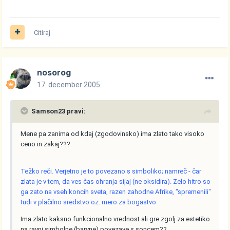
Citiraj
nosorog
17. december 2005
Samson23 pravi:
Mene pa zanima od kdaj (zgodovinsko) ima zlato tako visoko
ceno in zakaj???
Težko reči. Verjetno je to povezano s simboliko; namreč - čar
zlata je v tem, da ves čas ohranja sijaj (ne oksidira). Zelo hitro so
ga zato na vseh koncih sveta, razen zahodne Afrike, "spremenili"
tudi v plačilno sredstvo oz. mero za bogastvo.
Ima zlato kaksno funkcionalno vrednost ali gre zgolj za estetiko
na ravni simbolne (barvne) povezave s soncem??