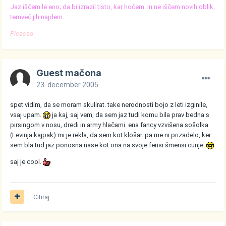
Jaz iščem le eno; da bi izrazil tisto, kar hočem. In ne iščem novih oblik,
temveč jih najdem.
Picasso
Guest mačona
23. december 2005
spet vidim, da se moram skulirat. take nerodnosti bojo z leti izginile,
vsaj upam.
ja kaj, saj vem, da sem jaz tudi komu bila prav bedna s
pirsingom v nosu, dredi in army hlačami. ena fancy vzvišena sošolka
(Levinja kajpak) mi je rekla, da sem kot klošar. pa me ni prizadelo, ker
sem bla tud jaz ponosna nase kot ona na svoje fensi šmensi cunje.
saj je cool.
Citiraj