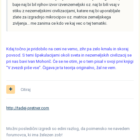
baje naj bi bil njihov izvor izvenzemeljski oz. naj bi bili vsaj v
stiku z nezemeljskimi civilizacijami, katere naj bi uporabljale
zlate za izgradnjo mikrocipov oz. matrice zemeljskega
zivljenja... me zanima ce kdo ve kaj vec o tej tematiki.
Kdaj točno je pridobilo na ceni ne vemo, zihr pa zelo kmalu in skoraj
povsod. S temi špekulacijami okoli sveta in nezemeljskih civilizacij se
pri nas bavi Ivan Mohorič. Če se ne otim, je o tem pisal v svoji prvi knjigi
"V zvezdi piše vse". Čigava je ta teorija originalno, žal ne vem.
Citiraj
http://tadej-pretner.com
Možni posledični izgredi so edini razlog, da poimensko ne navedem
forumovca, ki ima železen zob!