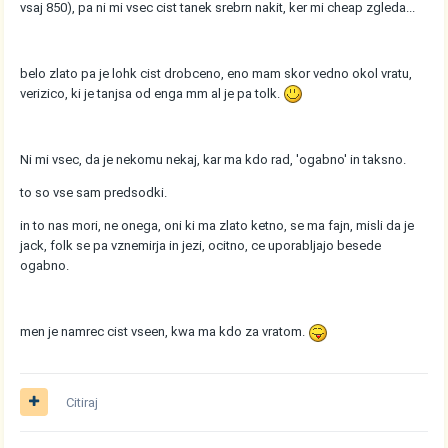
vsaj 850), pa ni mi vsec cist tanek srebrn nakit, ker mi cheap zgleda...
belo zlato pa je lohk cist drobceno, eno mam skor vedno okol vratu,
verizico, ki je tanjsa od enga mm al je pa tolk.
Ni mi vsec, da je nekomu nekaj, kar ma kdo rad, 'ogabno' in taksno.
to so vse sam predsodki.
in to nas mori, ne onega, oni ki ma zlato ketno, se ma fajn, misli da je
jack, folk se pa vznemirja in jezi, ocitno, ce uporabljajo besede
ogabno.
men je namrec cist vseen, kwa ma kdo za vratom.
Citiraj