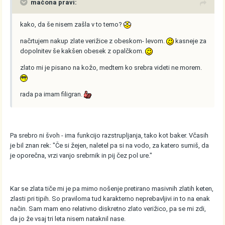
mačona pravi:
kako, da še nisem zašla v to temo?
načrtujem nakup zlate verižice z obeskom- levom.
kasneje za
dopolnitev še kakšen obesek z opalčkom.
zlato mi je pisano na kožo, medtem ko srebra videti ne morem.
rada pa imam filigran.
Pa srebro ni švoh - ima funkcijo razstrupljanja, tako kot baker. Včasih
je bil znan rek: "Če si žejen, naletel pa si na vodo, za katero sumiš, da
je oporečna, vrzi vanjo srebrnik in pij čez pol ure."
Kar se zlata tiče mi je pa mimo nošenje pretirano masivnih zlatih keten,
zlasti pri tipih. So praviloma tud karakterno neprebavljivi in to na enak
način. Sam mam eno relativno diskretno zlato verižico, pa se mi zdi,
da jo že vsaj tri leta nisem nataknil nase.