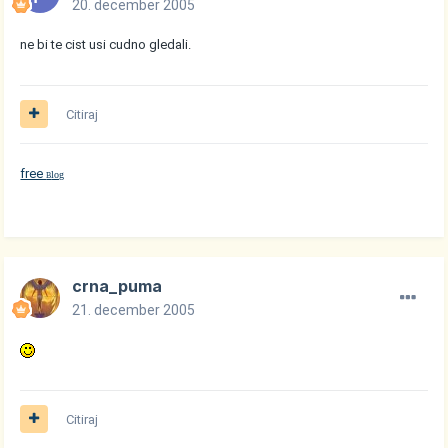
20. december 2005
ne bi te cist usi cudno gledali.
Citiraj
free
log
B
crna_puma
21. december 2005
Citiraj