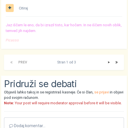
Citiraj
Jaz iščem le eno; da bi izrazil tisto, kar hočem. In ne iščem novih oblik,
temveč jih najdem.
Picasso
PREV
Stran 1 od 3
>
Pridruži se debati
Objaviš lahko takoj in se registriraš kasneje. Če si član,
se prijavi
in objavi
pod svojim računom.
Note:
Your post will require moderator approval before it will be visible.
Dodaj komentar...