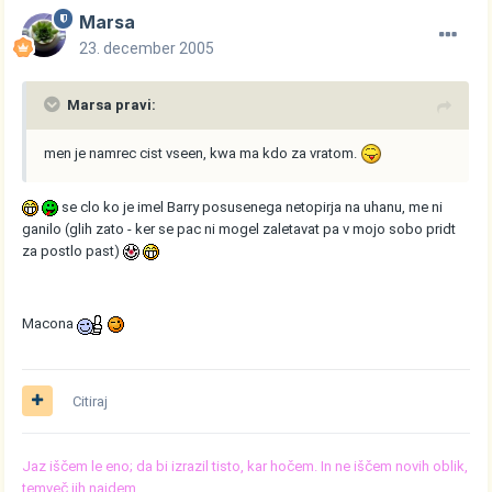
Marsa
23. december 2005
Marsa pravi:
men je namrec cist vseen, kwa ma kdo za vratom.
se clo ko je imel Barry posusenega netopirja na uhanu, me ni
ganilo (glih zato - ker se pac ni mogel zaletavat pa v mojo sobo pridt
za postlo past)
Macona
Citiraj
Jaz iščem le eno; da bi izrazil tisto, kar hočem. In ne iščem novih oblik,
temveč jih najdem.