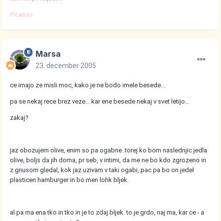
Picasso
Marsa
23. december 2005
ce imajo ze misli moc, kako je ne bodo imele besede...
pa se nekaj rece brez veze... kar ene besede nekaj v svet letijo...
zakaj?
jaz obozujem olive, enim so pa ogabne. torej ko bom naslednjic jedla
olive, boljs da jih doma, pr seb, v intimi, da me ne bo kdo zgrozeno in
z gnusom gledal, kok jaz uzivam v taki ogabi, pac pa bo on jedel
plasticen hamburger in bo men lohk bljek.
al pa ma ena tko in tko in je to zdaj bljek. to je grdo, naj ma, kar ce - a