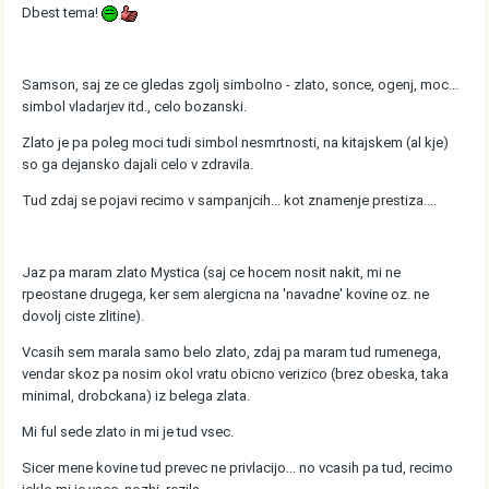
Dbest tema!
Samson, saj ze ce gledas zgolj simbolno - zlato, sonce, ogenj, moc...
simbol vladarjev itd., celo bozanski.
Zlato je pa poleg moci tudi simbol nesmrtnosti, na kitajskem (al kje)
so ga dejansko dajali celo v zdravila.
Tud zdaj se pojavi recimo v sampanjcih... kot znamenje prestiza....
Jaz pa maram zlato Mystica (saj ce hocem nosit nakit, mi ne
rpeostane drugega, ker sem alergicna na 'navadne' kovine oz. ne
dovolj ciste zlitine).
Vcasih sem marala samo belo zlato, zdaj pa maram tud rumenega,
vendar skoz pa nosim okol vratu obicno verizico (brez obeska, taka
minimal, drobckana) iz belega zlata.
Mi ful sede zlato in mi je tud vsec.
Sicer mene kovine tud prevec ne privlacijo... no vcasih pa tud, recimo