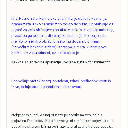
Ima. Ravno zato, ker ne oksidira in ker je odlično kovno (iz
grama zlata lahko narediš žico dolgo do 2 km. Uporabljajo ga
največ za zelo občutljive kontakte v elektro in vojaški industriji,
precej pa ga porabi tudi kemijska industrija. Ker pa je zelo
mehko, bi se hitro obrabilo, zato mu dodajajo primesi
(največkrat baker in srebro). Karat pa je mera, ki nam pove,
koliko je v zlatu primesi, oz. kako čisto je.
Kakxne so zdravilne aplikacije uporabe zlata kot rudnine???
Pospešuje pretok energije v telesu, zdravi poškodbe kosti in
tkiva, deluje proti depresijam in strahovom.
Nekje sem slisal, da naj bi zlato pridobilo na ceni sele s
pojavom Sumercev (katerih izvor je sila misticen-pojavili so se
out of nowhere in bili najbolj razvita civilizacija tistega casa)...