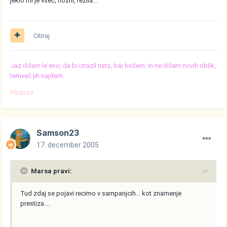
jeklo mi je vsec, nozhi, rezila...
Citiraj
Jaz iščem le eno; da bi izrazil tisto, kar hočem. In ne iščem novih oblik,
temveč jih najdem.
Picasso
Samson23
17. december 2005
Marsa pravi:
Tud zdaj se pojavi recimo v sampanjcih... kot znamenje
prestiza....