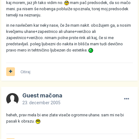
kaj morem, jaz jih tako vidim no.
mam pač predsodek, da so mačo
meni. pa nisem še nobenga pobluiže spoznala, torej moj predsodek
temelji na neznanju.
in ne navlečem kar neky nase, če že mam nakit. obožujem ga, a nosim
kvečjemu uhane+zapestnico ali uhane+verižico ali
zapestnico+verižico. nimam polne prste rink ali kaj, če si me
predstavljaš. poleg ljubezni do nakita in blišča mam tudi devičino
pravo mero in tehtničino ljubezen do estetike.
Citiraj
Guest mačona
23. december 2005
heheh, prav mela bi ene zlate viseče ogromne uhane. sam mi ne bi
pasali k obrazu.