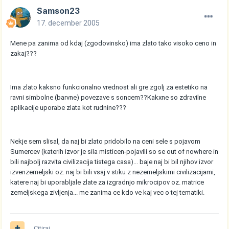
Samson23
17. december 2005
Mene pa zanima od kdaj (zgodovinsko) ima zlato tako visoko ceno in
zakaj???
Ima zlato kaksno funkcionalno vrednost ali gre zgolj za estetiko na
ravni simbolne (barvne) povezave s soncem??Kakxne so zdravilne
aplikacije uporabe zlata kot rudnine???
Nekje sem slisal, da naj bi zlato pridobilo na ceni sele s pojavom
Sumercev (katerih izvor je sila misticen-pojavili so se out of nowhere in
bili najbolj razvita civilizacija tistega casa)... baje naj bi bil njihov izvor
izvenzemeljski oz. naj bi bili vsaj v stiku z nezemeljskimi civilizacijami,
katere naj bi uporabljale zlate za izgradnjo mikrocipov oz. matrice
zemeljskega zivljenja... me zanima ce kdo ve kaj vec o tej tematiki.
Citiraj