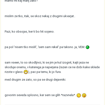
mamo mi kaj manj zato?
mislim ze tko, itak, se skoz nekaj z drugimi ukvarjat..
Pazi, ko obsojas, ker ti bo hit sojeno.
pa pol 'nisem tko mislil', 'sem sam rekel' pa taksno. ja, VEM.
sam vseen, to so skodljivci, ki se jim je kul izognit, kajti jeza ne
skoduje onemu, v katerega je naperjena (razen ce ne dobi kake sklede
rizote v glavo
), pac pa temu, ki jo fura.
med drugim ze zato, so pa se drugi dejavniki.
govorim seveda splosno, ker sem se glih *razvnela*.