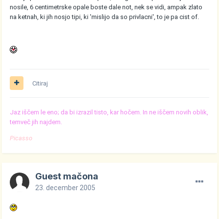
nosile, 6 centimetrske opale boste dale not, nek se vidi, ampak zlato
na ketnah, ki jih nosjo tipi, ki 'mislijo da so privlacni', to je pa cist of.
Citiraj
Jaz iščem le eno; da bi izrazil tisto, kar hočem. In ne iščem novih oblik,
temveč jih najdem.
Picasso
Guest mačona
23. december 2005