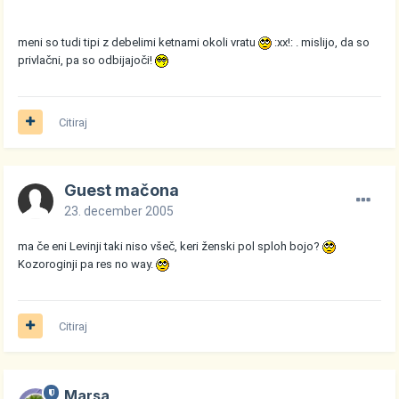
meni so tudi tipi z debelimi ketnami okoli vratu
:xx!: . mislijo, da so
privlačni, pa so odbijajoči!
Citiraj
Guest mačona
23. december 2005
ma če eni Levinji taki niso všeč, keri ženski pol sploh bojo?
Kozoroginji pa res no way.
Citiraj
Marsa