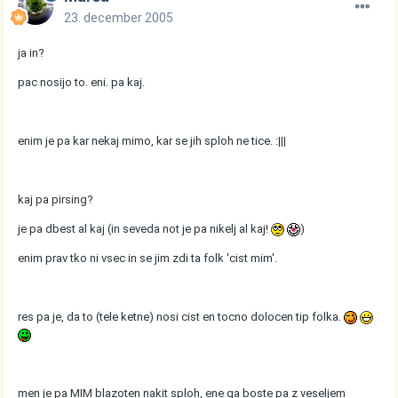
23. december 2005
ja in?
pac nosijo to. eni. pa kaj.
enim je pa kar nekaj mimo, kar se jih sploh ne tice. :|||
kaj pa pirsing?
je pa dbest al kaj (in seveda not je pa nikelj al kaj!
)
enim prav tko ni vsec in se jim zdi ta folk 'cist mim'.
res pa je, da to (tele ketne) nosi cist en tocno dolocen tip folka.
men je pa MIM blazoten nakit sploh, ene ga boste pa z veseljem