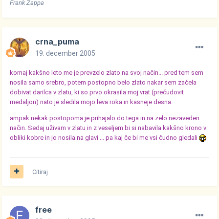
Frank Zappa
crna_puma
19. december 2005
komaj kakšno leto me je prevzelo zlato na svoj način... pred tem sem
nosila samo srebro, potem postopno belo zlato nakar sem začela
dobivat darilca v zlatu, ki so prvo okrasila moj vrat (prečudovit
medaljon) nato je sledila mojo leva roka in kasneje desna.
ampak nekak postopoma je prihajalo do tega in na zelo nezaveden
način. Sedaj uživam v zlatu in z veseljem bi si nabavila kakšno krono v
obliki kobre in jo nosila na glavi ... pa kaj če bi me vsi čudno gledali
Citiraj
free