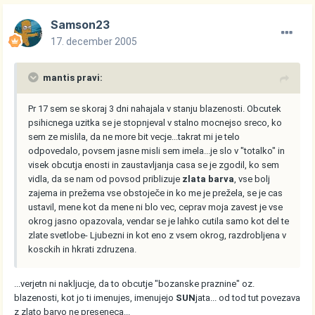
Samson23
17. december 2005
mantis pravi:
Pr 17 sem se skoraj 3 dni nahajala v stanju blazenosti. Obcutek
psihicnega uzitka se je stopnjeval v stalno mocnejso sreco, ko
sem ze mislila, da ne more bit vecje...takrat mi je telo
odpovedalo, povsem jasne misli sem imela...je slo v "totalko" in
visek obcutja enosti in zaustavljanja casa se je zgodil, ko sem
vidla, da se nam od povsod priblizuje
zlata barva
, vse bolj
zajema in prežema vse obstoječe in ko me je prežela, se je cas
ustavil, mene kot da mene ni blo vec, ceprav moja zavest je vse
okrog jasno opazovala, vendar se je lahko cutila samo kot del te
zlate svetlobe- Ljubezni in kot eno z vsem okrog, razdrobljena v
kosckih in hkrati zdruzena.
...verjetn ni nakljucje, da to obcutje "bozanske praznine" oz.
blazenosti, kot jo ti imenujes, imenujejo
SUN
jata... od tod tut povezava
z zlato barvo ne preseneca...