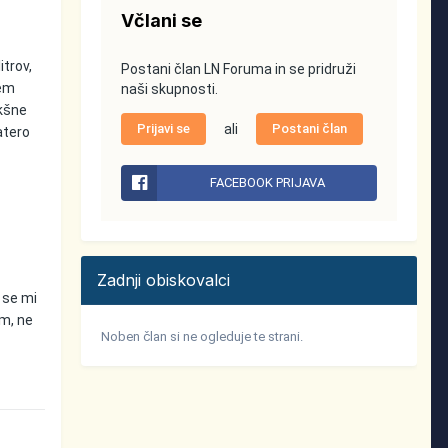
Včlani se
itrov,
Postani član LN Foruma in se pridruži
sem
naši skupnosti.
akšne
Prijavi se
ali
Postani član
atero
FACEBOOK PRIJAVA
Zadnji obiskovalci
 se mi
am, ne
Noben član si ne ogleduje te strani.