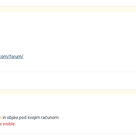
i.com/forum/
vi
in objavi pod svojim računom.
 visible.