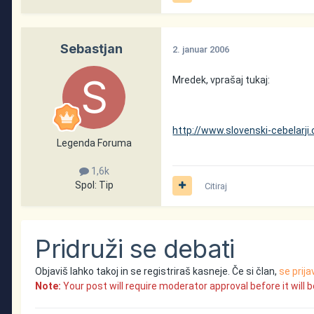
Sebastjan
2. januar 2006
Mredek, vprašaj tukaj:
http://www.slovenski-cebelarj
Legenda Foruma
1,6k
Spol:
Tip
Citiraj
Pridruži se debati
Objaviš lahko takoj in se registriraš kasneje. Če si član,
se prija
Note:
Your post will require moderator approval before it will be