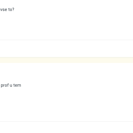
 vse to?
 prof u tem