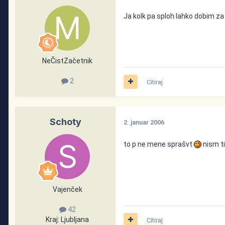
Ja kolk pa sploh lahko dobim za
NeČistZačetnik
2
Citiraj
Schoty
2. januar 2006
to p ne mene sprašvt
nism ti
Vajenček
42
Kraj:
Ljubljana
Citiraj