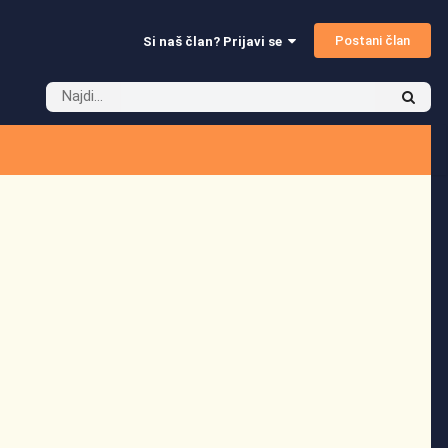
Postani član
Si naš član? Prijavi se