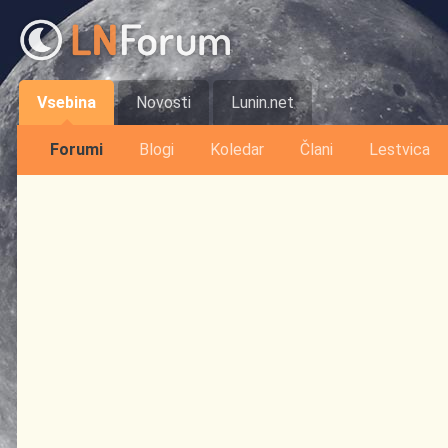
Vsebina
Novosti
Lunin.net
Forumi
Blogi
Koledar
Člani
Lestvica