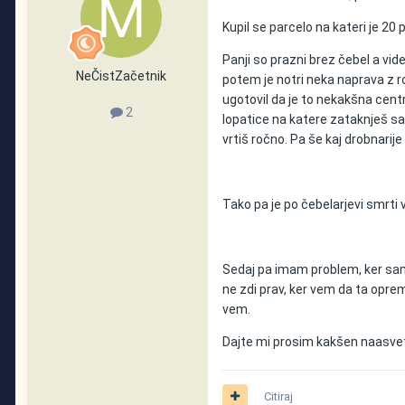
Kupil se parcelo na kateri je 20
Panji so prazni brez čebel a vide
NeČistZačetnik
potem je notri neka naprava z r
ugotovil da je to nekakšna cen
2
lopatice na katere zataknješ s
vrtiš ročno. Pa še kaj drobnarije
Tako pa je po čebelarjevi smrti
Sedaj pa imam problem, ker sam 
ne zdi prav, ker vem da ta opre
vem.
Dajte mi prosim kakšen naasve
Citiraj