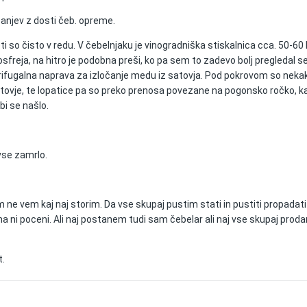
 panjev z dosti čeb. opreme.
ti so čisto v redu. V čebelnjaku je vinogradniška stiskalnica cca. 50-60 l
osfreja, na hitro je podobna preši, ko pa sem to zadevo bolj pregledal 
trifugalna naprava za izločanje medu iz satovja. Pod pokrovom so nek
atovje, te lopatice pa so preko prenosa povezane na pogonsko ročko, k
 bi se našlo.
 vse zamrlo.
ne vem kaj naj storim. Da vse skupaj pustim stati in pustiti propadati
ma ni poceni. Ali naj postanem tudi sam čebelar ali naj vse skupaj prod
t.