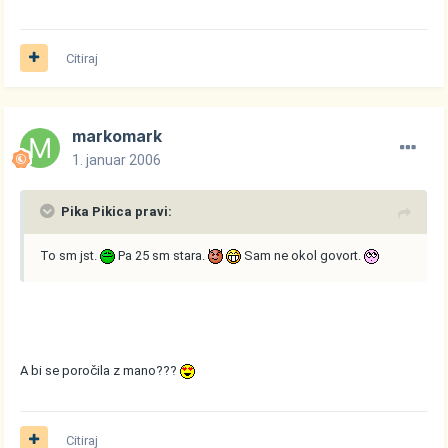
Citiraj
markomark
1. januar 2006
Pika Pikica pravi:
To sm jst.
Pa 25 sm stara.
Sam ne okol govort.
A bi se poročila z mano???
Citiraj