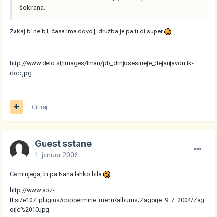
šokirana..
Zakaj bi ne bil, časa ima dovolj, družba je pa tudi super
http://www.delo.si/images/iman/pb_drnjosesmeje_dejanjavornik-
doc.jpg
Citiraj
Guest sstane
1. januar 2006
Če ni njega, bi pa Nana lahko bila
http://www.apz-
tt.si/e107_plugins/coppermine_menu/albums/Zagorje_9_7_2004/Zag
orje%2010.jpg