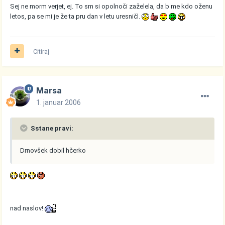
Sej ne morm verjet, ej. To sm si opolnoči zaželela, da b me kdo oženu
letos, pa se mi je že ta pru dan v letu uresničl.
Citiraj
Marsa
1. januar 2006
Sstane pravi:
Drnovšek dobil hčerko
nad naslov!