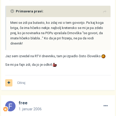
Primavera pravi:
Meni se zdi pa butasto, ko zdaj vsi o tem govorijo. Pa kaj koga
briga, če ima hčerko nekje. najbolj kretensko se mi je pa zdelo
prej, ko je novinarka na POPu vprašala Drnovška "se govori, da
imate hčerko blabla..." Ko da je pri frizerju, ne pa da vodi
dnevnik!
Jaz sem izvedel na RTV dnevniku, tam je izpadlo čisto človeško
Se mi pa fajn zdi, da jo je odkril
Citiraj
free
1. januar 2006