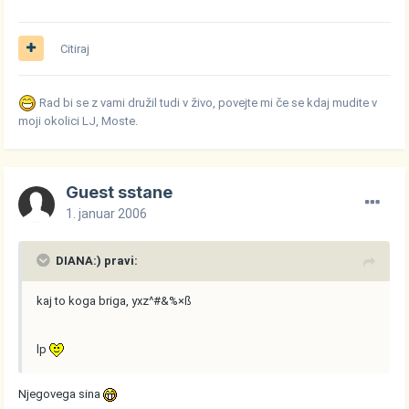
Citiraj
Rad bi se z vami družil tudi v živo, povejte mi če se kdaj mudite v
moji okolici LJ, Moste.
Guest sstane
1. januar 2006
DIANA:) pravi:
kaj to koga briga, yxz^#&%×ß
lp
Njegovega sina