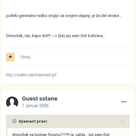
politiki generalno težko stojijo za svojimi dejanji. je že del stroke...
Drnovšek, res, kapo dol!!! ---> (še) jaz sem čist šokirana..
Citiraj
http://waltm.net/mermaid.gif
Guest sstane
1. januar 2006
dyamant pravi:
drnovšek na luninen forumu???!!! ja, valda... jaz sem čist