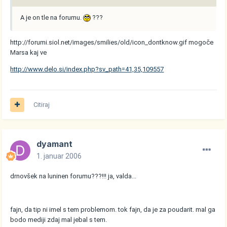
A je on tle na forumu.
???
http://forumi.siol.net/images/smilies/old/icon_dontknow.gif
mogoče
Marsa kaj ve
http://www.delo.si/index.php?sv_path=41,35,109557
Citiraj
dyamant
1. januar 2006
drnovšek na luninen forumu???!!! ja, valda...
fajn, da tip ni imel s tem problemom. tok fajn, da je za poudarit. mal ga
bodo mediji zdaj mal jebal s tem.