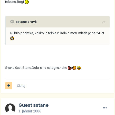
telesno.Bogi
sstane pravi:
Ni bilo podatka, koliko je težka in koliko meri, mlada je pa 24 let
Svaka čast Stane.Dobr s ns nategnu.hehe
Citiraj
Guest sstane
1. januar 2006