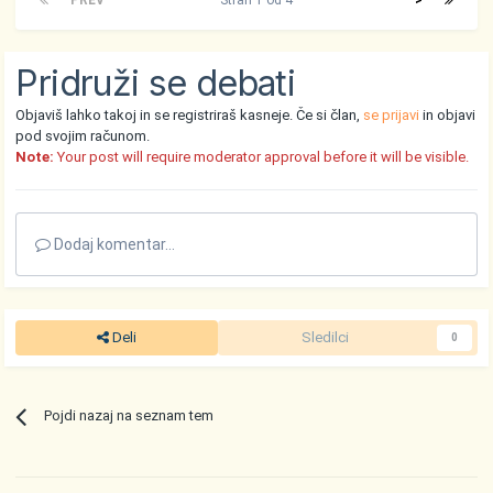
PREV
Stran 1 od 4
>
Pridruži se debati
Objaviš lahko takoj in se registriraš kasneje. Če si član,
se prijavi
in objavi
pod svojim računom.
Note:
Your post will require moderator approval before it will be visible.
Dodaj komentar...
Deli
Sledilci
0
Pojdi nazaj na seznam tem