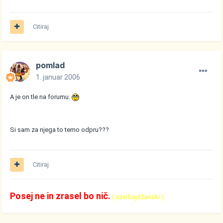
Citiraj
pomlad
1. januar 2006
A je on tle na forumu.
Si sam za njega to temo odpru???
Citiraj
Posej ne in zrasel bo nič.
( azerbajdžanski )