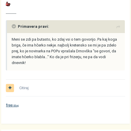
---------
Primavera pravi:
Meni se zdi pa butasto, ko zdaj vsi o tem govorijo. Pa kaj koga
briga, če ima hčerko nekje. najbolj kretensko se mi je pa zdelo
prej, ko je novinarka na POPu vprašala Drnovška "se govori, da
imate hčerko blabla..." Ko da je pri frizerju, ne pa da vodi
dnevnik!
Citiraj
free
log
B