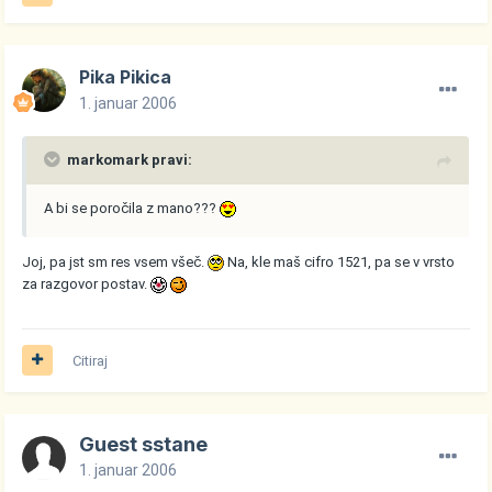
Pika Pikica
1. januar 2006
markomark pravi:
A bi se poročila z mano???
Joj, pa jst sm res vsem všeč.
Na, kle maš cifro 1521, pa se v vrsto
za razgovor postav.
Citiraj
Guest sstane
1. januar 2006