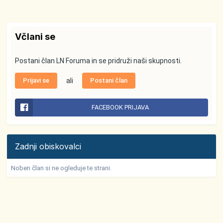
Včlani se
Postani član LN Foruma in se pridruži naši skupnosti.
Prijavi se
ali
Postani član
FACEBOOK PRIJAVA
Zadnji obiskovalci
Noben član si ne ogleduje te strani.