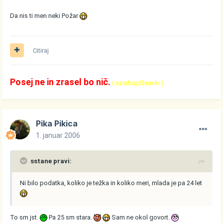
Da nis ti men neki Požar
Citiraj
Posej ne in zrasel bo nič.
( azerbajdžanski )
Pika Pikica
1. januar 2006
sstane pravi:
Ni bilo podatka, koliko je težka in koliko meri, mlada je pa 24 let
To sm jst.
Pa 25 sm stara.
Sam ne okol govort.