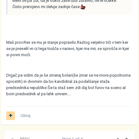
Meni se pa zdi, da je odkril zase tudi zdravilo, ne le hčerke.
Čisto prerojeno mi deluje zadnje čase
Maš prov.Res se mu je stanje popravilo.Razlog verjetno tiči v tem ker
se je preselil vn iz tega trušča v naravo, kjer ma mir, se sprošča in kjer
si povni moči.
Drgač pa vidim da je še zmeraj bolan(še zmer se ne more popolnoma
sprostiti) in dvomim da bo kandidiral za podalšanje staža
predsednika republike.Še ta staž sem zdi daj bol furov na sceno:al
bom predsednik al pa lahk umrem....
Citiraj