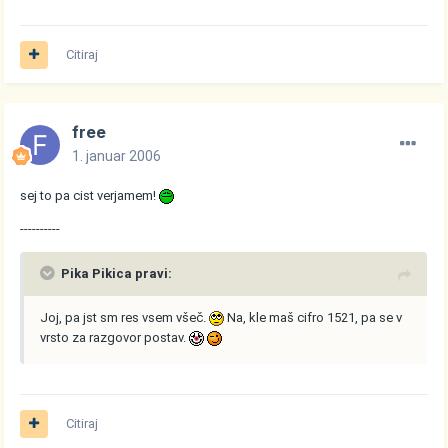
Citiraj
free
1. januar 2006
sej to pa cist verjamem!
----------
Pika Pikica pravi:
Joj, pa jst sm res vsem všeč.
Na, kle maš cifro 1521, pa se v
vrsto za razgovor postav.
Citiraj