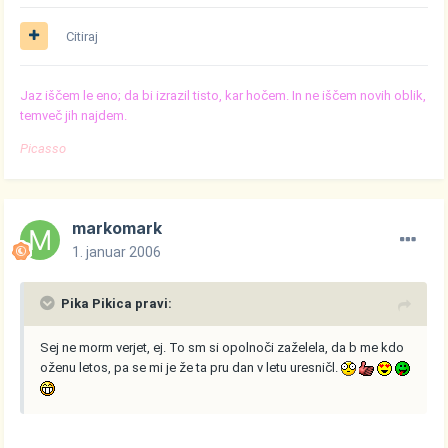
Citiraj
Jaz iščem le eno; da bi izrazil tisto, kar hočem. In ne iščem novih oblik,
temveč jih najdem.
Picasso
markomark
1. januar 2006
Pika Pikica pravi:
Sej ne morm verjet, ej. To sm si opolnoči zaželela, da b me kdo
oženu letos, pa se mi je že ta pru dan v letu uresničl.