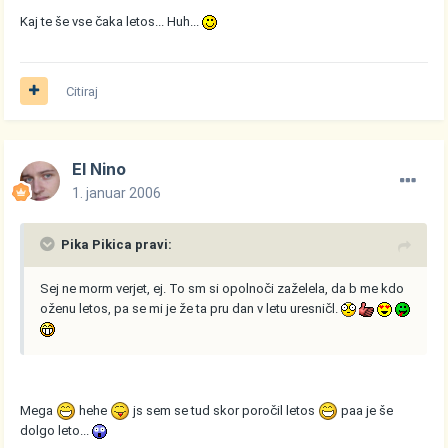
Kaj te še vse čaka letos... Huh...
Citiraj
El Nino
1. januar 2006
Pika Pikica pravi:
Sej ne morm verjet, ej. To sm si opolnoči zaželela, da b me kdo
oženu letos, pa se mi je že ta pru dan v letu uresničl.
Mega
hehe
js sem se tud skor poročil letos
paa je še
dolgo leto...