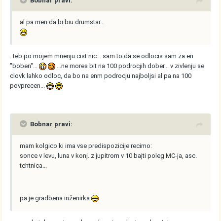
Bobnar pravi:
al pa men da bi biu drumstar...
..teb po mojem mnenju cist nic... sam to da se odlocis sam za en
"boben"...
...ne mores bit na 100 podrocjih dober... v zivlenju se
clovk lahko odloc, da bo na enm podrocju najboljsi al pa na 100
povprecen...
Bobnar pravi:
mam kolgico ki ima vse predispozicije recimo:
sonce v levu, luna v konj. z jupitrom v 10 bajti poleg MC-ja, asc.
tehtnica...
pa je gradbena inženirka