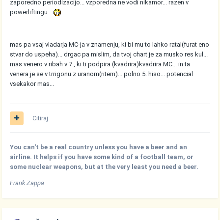
zaporedno periodizacijo... vzporedna ne vodi nikamor... razen v
powerliftingu...
mas pa vsaj vladarja MC-ja v znamenju, ki bi mu to lahko ratal(furat eno
stvar do uspeha)... drgac pa mislim, da tvoj chart je za musko res kul...
mas venero v ribah v 7., ki ti podpira (kvadrira)kvadrira MC... in ta
venera je se v trrigonu z uranom(ritem)... polno 5. hiso... potencial
vsekakor mas...
Citiraj
You can't be a real country unless you have a beer and an
airline. It helps if you have some kind of a football team, or
some nuclear weapons, but at the very least you need a beer.
Frank Zappa