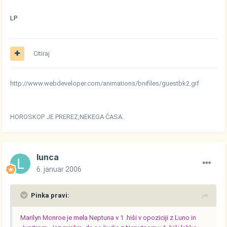
LP
Citiraj
http://www.webdeveloper.com/animations/bnifiles/guestbk2.gif
HOROSKOP JE PREREZ,NEKEGA ČASA.
lunca
6. januar 2006
Pinka pravi:
Marilyn Monroe je mela Neptuna v 1 .hiši v opoziciji z Luno in