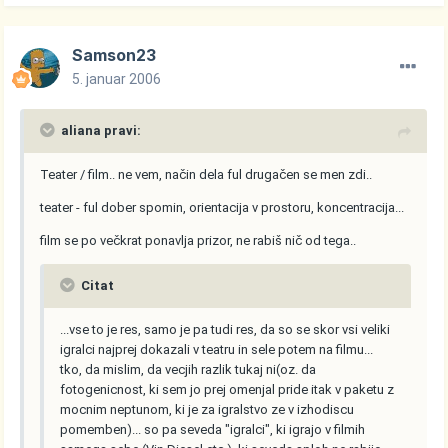
Samson23
5. januar 2006
aliana pravi:
Teater / film.. ne vem, način dela ful drugačen se men zdi..
teater - ful dober spomin, orientacija v prostoru, koncentracija...
film se po večkrat ponavlja prizor, ne rabiš nič od tega..
Citat
...vse to je res, samo je pa tudi res, da so se skor vsi veliki
igralci najprej dokazali v teatru in sele potem na filmu...
tko, da mislim, da vecjih razlik tukaj ni(oz. da
fotogenicnost, ki sem jo prej omenjal pride itak v paketu z
mocnim neptunom, ki je za igralstvo ze v izhodiscu
pomemben)... so pa seveda "igralci", ki igrajo v filmih