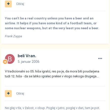
Citiraj
You can't be a real country unless you have a beer and an
airline. It helps if you have some kind of a football team, or
some nuclear weapons, but at the very least you need a beer.
Frank Zappa
beli Vran.
5. januar 2006
V tradicionalni so 05. hiša igralci, res pa je, da mora biti poudarjena
tudi 12. hiša - da se lahko igralec prelevi v vlogo nekoga drugega...
Citiraj
Ne glej v tla, v žalost, v obup. Poglej v jutro, poglej v dan, tam je pot.