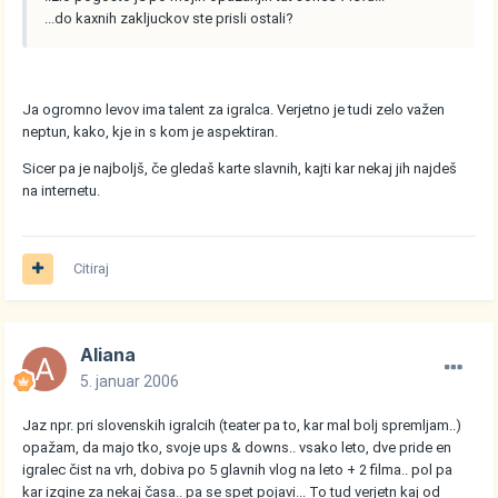
...do kaxnih zakljuckov ste prisli ostali?
Ja ogromno levov ima talent za igralca. Verjetno je tudi zelo važen
neptun, kako, kje in s kom je aspektiran.
Sicer pa je najboljš, če gledaš karte slavnih, kajti kar nekaj jih najdeš
na internetu.
Citiraj
Aliana
5. januar 2006
Jaz npr. pri slovenskih igralcih (teater pa to, kar mal bolj spremljam..)
opažam, da majo tko, svoje ups & downs.. vsako leto, dve pride en
igralec čist na vrh, dobiva po 5 glavnih vlog na leto + 2 filma.. pol pa
kar izgine za nekaj časa.. pa se spet pojavi... To tud verjetn kaj od