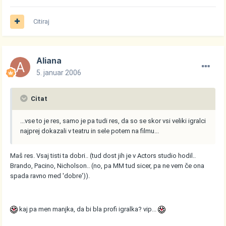
Citiraj
Aliana
5. januar 2006
Citat
...vse to je res, samo je pa tudi res, da so se skor vsi veliki igralci
najprej dokazali v teatru in sele potem na filmu...
Maš res. Vsaj tisti ta dobri.. (tud dost jih je v Actors studio hodil..
Brando, Pacino, Nicholson.. (no, pa MM tud sicer, pa ne vem če ona
spada ravno med 'dobre')).
kaj pa men manjka, da bi bla profi igralka? vip...