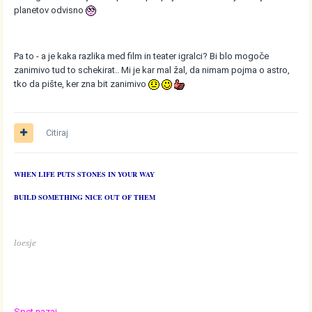
planetov odvisno
Pa to - a je kaka razlika med film in teater igralci? Bi blo mogoče
zanimivo tud to schekirat.. Mi je kar mal žal, da nimam pojma o astro,
tko da pište, ker zna bit zanimivo
Citiraj
WHEN LIFE PUTS STONES IN YOUR WAY
BUILD SOMETHING NICE OUT OF THEM
loesje
Spet nazaj -