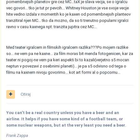
pomembnejsih planetov gre cez MC...taX je slava vecja, se o igralcu
vec govori... tko je tut pr pevcih... Whitney Houston je vse svoje vecje
hite vedno izdala v momentih ko je kaxen od pomembnejsih planteov
tranzitiral njen MC... tko da mozno, da so ti trenutno popularni igralci
ravno v casu kaxnega npt. tranzita jupitra cez MC...
Med teater igralcem in filmskih igralcem razlika???Po mojem razlike
so... ne vem pa ne kaxne... za film moras bit menda fotogenicen, kar za
teater ni pogoj-ne vem pa keri aspekti bi to kazali(verjetno s5 mocan
neptun v povezavi z osebnimi planeti)... je pa s5 odvisno od tega o
filmu na kaxnem nivoju govorimo... kot art formi al o popcornu...
Citiraj
You can't be a real country unless you have a beer and an
airline. It helps if you have some kind of a football team, or
some nuclear weapons, but at the very least you need a beer.
Frank Zappa