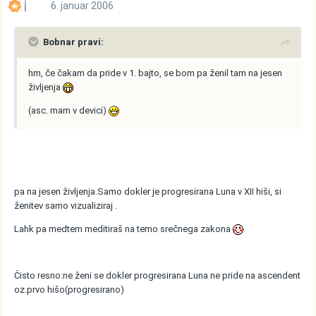
6. januar 2006
Bobnar pravi:
hm, če čakam da pride v 1. bajto, se bom pa ženil tam na jesen
življenja
(asc. mam v devici)
pa na jesen življenja.Samo dokler je progresirana Luna v XII hiši, si
ženitev samo vizualiziraj .
Lahk pa medtem meditiraš na temo srečnega zakona
Čisto resno:ne ženi se dokler progresirana Luna ne pride na ascendent
oz.prvo hišo(progresirano)