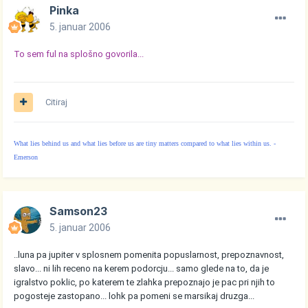
Pinka
5. januar 2006
To sem ful na splošno govorila...
Citiraj
What lies behind us and what lies before us are tiny matters compared to what lies within us. -
Emerson
Samson23
5. januar 2006
..luna pa jupiter v splosnem pomenita popuslarnost, prepoznavnost,
slavo... ni lih receno na kerem podorcju... samo glede na to, da je
igralstvo poklic, po katerem te zlahka prepoznajo je pac pri njih to
pogosteje zastopano... lohk pa pomeni se marsikaj druzga...