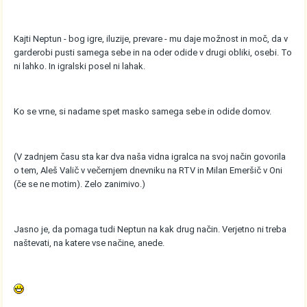
Kajti Neptun - bog igre, iluzije, prevare - mu daje možnost in moč, da v
garderobi pusti samega sebe in na oder odide v drugi obliki, osebi. To
ni lahko. In igralski posel ni lahak.
Ko se vrne, si nadame spet masko samega sebe in odide domov.
(V zadnjem času sta kar dva naša vidna igralca na svoj način govorila
o tem, Aleš Valič v večernjem dnevniku na RTV in Milan Emeršič v Oni
(če se ne motim). Zelo zanimivo.)
Jasno je, da pomaga tudi Neptun na kak drug način. Verjetno ni treba
naštevati, na katere vse načine, anede.