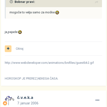
Bobnar pravi:
mogoče to velja samo za moške
ja,pajade
Citiraj
http://www.webdeveloper.com/animations/bnifiles/guestbk2.gif
HOROSKOP JE PREREZ,NEKEGA ČASA.
č.v.e.k.a
7. januar 2006