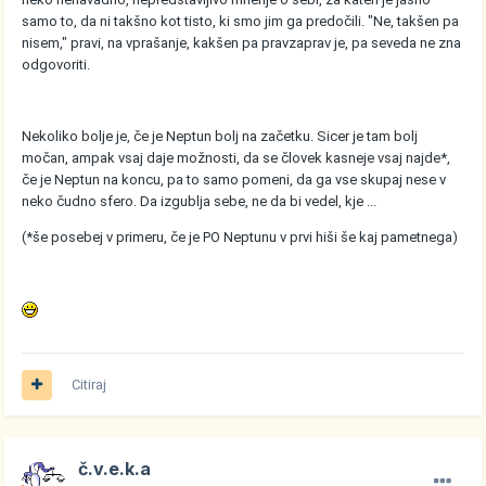
samo to, da ni takšno kot tisto, ki smo jim ga predočili. "Ne, takšen pa
nisem," pravi, na vprašanje, kakšen pa pravzaprav je, pa seveda ne zna
odgovoriti.
Nekoliko bolje je, če je Neptun bolj na začetku. Sicer je tam bolj
močan, ampak vsaj daje možnosti, da se človek kasneje vsaj najde*,
če je Neptun na koncu, pa to samo pomeni, da ga vse skupaj nese v
neko čudno sfero. Da izgublja sebe, ne da bi vedel, kje ...
(*še posebej v primeru, če je PO Neptunu v prvi hiši še kaj pametnega)
Citiraj
č.v.e.k.a