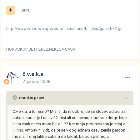
Citiraj
http://www.webdeveloper.com/animations/bnifiles/guestbk2.gif
HOROSKOP JE PREREZ,NEKEGA ČASA.
č.v.e.k.a
7. januar 2006
mantis pravi:
C.v.e.k.a, ti to resno? Mislis, da ni dobro, ce se clovek odloci za
zakon, kadar je Luna v 12. hisi ali so nevarne tudi vse druge hise
in na vsak nacin mora bit v 1.?? Ker moja progresirana je zdaj v
1. hisi. Ampak ni vidt, da bi se v doglednem casu zenila pardon
mozila. Torej lahko cakam do takrat, ko bo spet moja