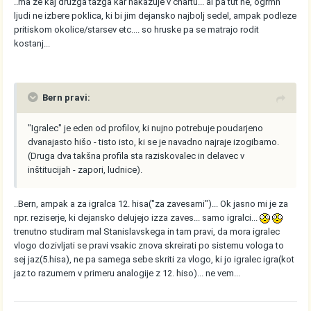
..ma ze kaj druzga tazga kar nakazuje v chartu... al pa tut ne, ogrmn
ljudi ne izbere poklica, ki bi jim dejansko najbolj sedel, ampak podleze
pritiskom okolice/starsev etc.... so hruske pa se matrajo rodit
kostanj...
Bern pravi:
"Igralec" je eden od profilov, ki nujno potrebuje poudarjeno
dvanajasto hišo - tisto isto, ki se je navadno najraje izogibamo.
(Druga dva takšna profila sta raziskovalec in delavec v
inštitucijah - zapori, ludnice).
..Bern, ampak a za igralca 12. hisa("za zavesami")... Ok jasno mi je za
npr. reziserje, ki dejansko delujejo izza zaves... samo igralci...
trenutno studiram mal Stanislavskega in tam pravi, da mora igralec
vlogo dozivljati se pravi vsakic znova skreirati po sistemu vologa to
sej jaz(5.hisa), ne pa samega sebe skriti za vlogo, ki jo igralec igra(kot
jaz to razumem v primeru analogije z 12. hiso)... ne vem...