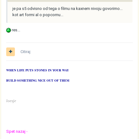
je pa s5 odvisno od tega o filmu na kaxnem nivoju govorimo...
kot art formi al o popcornu...
res...
Citiraj
WHEN LIFE PUTS STONES IN YOUR WAY
BUILD SOMETHING NICE OUT OF THEM
loesje
Spet nazaj -