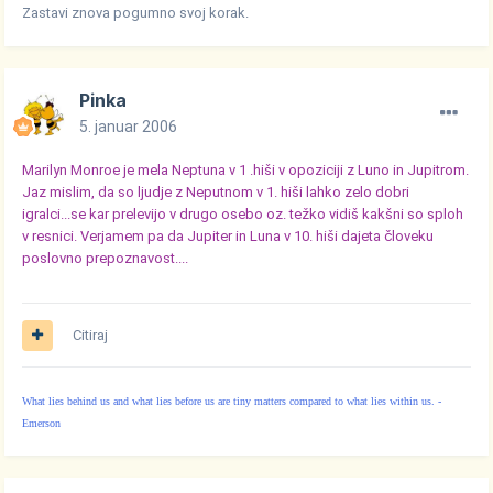
Zastavi znova pogumno svoj korak.
Pinka
5. januar 2006
Marilyn Monroe je mela Neptuna v 1 .hiši v opoziciji z Luno in Jupitrom.
Jaz mislim, da so ljudje z Neputnom v 1. hiši lahko zelo dobri
igralci...se kar prelevijo v drugo osebo oz. težko vidiš kakšni so sploh
v resnici. Verjamem pa da Jupiter in Luna v 10. hiši dajeta človeku
poslovno prepoznavost....
Citiraj
What lies behind us and what lies before us are tiny matters compared to what lies within us. -
Emerson