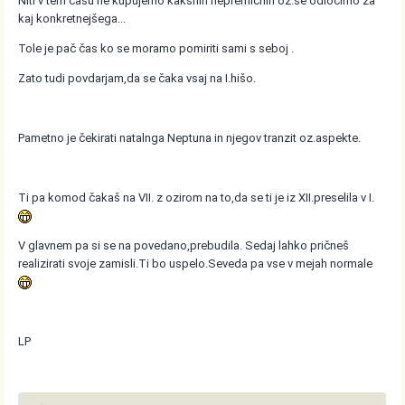
Niti v tem času ne kupujemo kakšnih nepremičnin oz.se odločimo za
kaj konkretnejšega...
Tole je pač čas ko se moramo pomiriti sami s seboj .
Zato tudi povdarjam,da se čaka vsaj na I.hišo.
Pametno je čekirati natalnga Neptuna in njegov tranzit oz.aspekte.
Ti pa komod čakaš na VII. z ozirom na to,da se ti je iz XII.preselila v I.
V glavnem pa si se na povedano,prebudila. Sedaj lahko pričneš
realizirati svoje zamisli.Ti bo uspelo.Seveda pa vse v mejah normale
LP