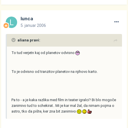
lunca
5. januar 2006
aliana pravi:
To tud verjetn kaj od planetov odvisno
To je odvisno od tranzitov planetov na njihovo karto.
Pa to - a je kaka razlika med film in teater igralci? Bi blo mogoče
zanimivo tud to schekirat.. Mi je kar mal žal, da nimam pojma o
astro, tko da pište, ker zna bit zanimivo