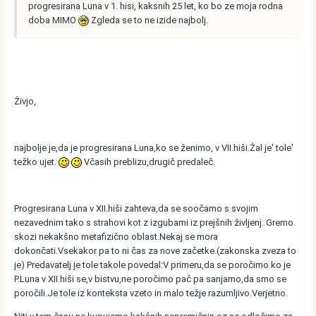
progresirana Luna v 1. hisi, kaksnih 25 let, ko bo ze moja rodna
doba MIMO
Zgleda se to ne izide najbolj.
Živjo,
najbolje je,da je progresirana Luna,ko se ženimo, v VII.hiši.Žal je' tole'
težko ujet.
Včasih preblizu,drugič predaleč.
Progresirana Luna v XII.hiši zahteva,da se soočamo s svojim
nezavednim tako s strahovi kot z izgubami iz prejšnih življenj. Gremo
skozi nekakšno metafizično oblast.Nekaj se mora
dokončati.Vsekakor pa to ni čas za nove začetke.(zakonska zveza to
je) Predavatelj je tole takole povedal:V primeru,da se poročimo ko je
P.Luna v XII.hiši se,v bistvu,ne poročimo pač pa sanjamo,da smo se
poročili.Je tole iz konteksta vzeto in malo težje razumljivo.Verjetno.