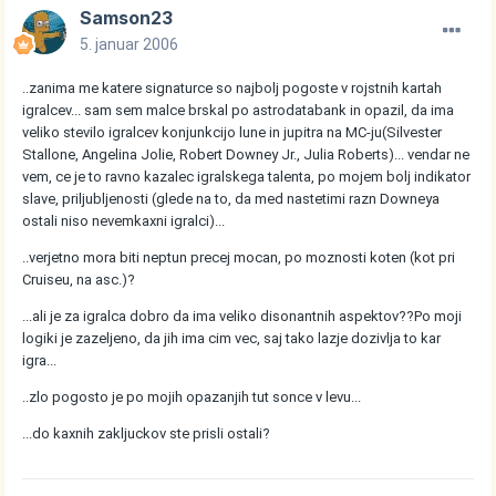
Samson23
5. januar 2006
..zanima me katere signaturce so najbolj pogoste v rojstnih kartah
igralcev... sam sem malce brskal po astrodatabank in opazil, da ima
veliko stevilo igralcev konjunkcijo lune in jupitra na MC-ju(Silvester
Stallone, Angelina Jolie, Robert Downey Jr., Julia Roberts)... vendar ne
vem, ce je to ravno kazalec igralskega talenta, po mojem bolj indikator
slave, priljubljenosti (glede na to, da med nastetimi razn Downeya
ostali niso nevemkaxni igralci)...
..verjetno mora biti neptun precej mocan, po moznosti koten (kot pri
Cruiseu, na asc.)?
...ali je za igralca dobro da ima veliko disonantnih aspektov??Po moji
logiki je zazeljeno, da jih ima cim vec, saj tako lazje dozivlja to kar
igra...
..zlo pogosto je po mojih opazanjih tut sonce v levu...
...do kaxnih zakljuckov ste prisli ostali?