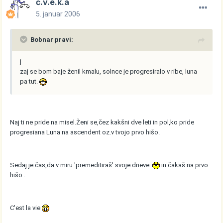
č.v.e.k.a
5. januar 2006
Bobnar pravi:
j
zaj se bom baje ženil kmalu, solnce je progresiralo v ribe, luna
pa tut.
Naj ti ne pride na misel.Ženi se,čez kakšni dve leti in pol,ko pride
progresiana Luna na ascendent oz.v tvojo prvo hišo.
Sedaj je čas,da v miru 'premeditiraš' svoje dneve.
in čakaš na prvo
hišo .
C'est la vie