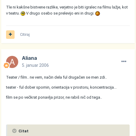
Tle ni kakšne bistvene razlike, verjetno je biti igralec na filmu lažje, kot
v teatru.
V drugo osebo se prelevijo eni in drugi.
Citiraj
Aliana
5. januar 2006
Teater / film.. ne vem, način dela ful drugačen se men zdi..
teater - ful dober spomin, orientacija v prostoru, koncentracija...
film se po večkrat ponavlja prizor, ne rabiš nič od tega..
Citat