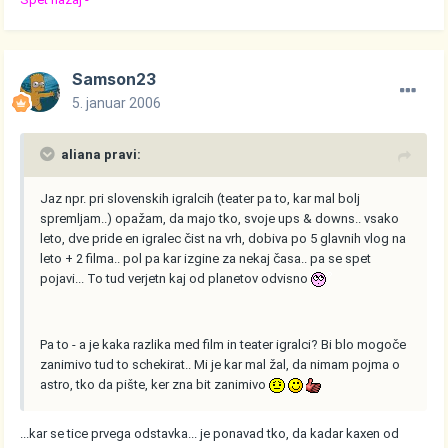
Samson23
5. januar 2006
aliana pravi:
Jaz npr. pri slovenskih igralcih (teater pa to, kar mal bolj
spremljam..) opažam, da majo tko, svoje ups & downs.. vsako
leto, dve pride en igralec čist na vrh, dobiva po 5 glavnih vlog na
leto + 2 filma.. pol pa kar izgine za nekaj časa.. pa se spet
pojavi... To tud verjetn kaj od planetov odvisno
Pa to - a je kaka razlika med film in teater igralci? Bi blo mogoče
zanimivo tud to schekirat.. Mi je kar mal žal, da nimam pojma o
astro, tko da pište, ker zna bit zanimivo
...kar se tice prvega odstavka... je ponavad tko, da kadar kaxen od