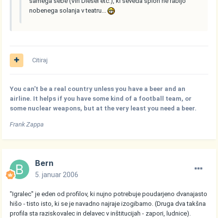
samega sebe (Vin Diesel etc.), ki seveda sploh ne rabijo
nobenega solanja v teatru...
Citiraj
You can't be a real country unless you have a beer and an
airline. It helps if you have some kind of a football team, or
some nuclear weapons, but at the very least you need a beer.
Frank Zappa
Bern
5. januar 2006
"Igralec" je eden od profilov, ki nujno potrebuje poudarjeno dvanajasto
hišo - tisto isto, ki se je navadno najraje izogibamo. (Druga dva takšna
profila sta raziskovalec in delavec v inštitucijah - zapori, ludnice).