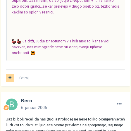
Jupitrom. Jaz mislim, da so ljudje z Neputnom v 1. hiši lahko
zelo dobri igralci...se kar prelevijo v drugo osebo oz. težko vidiš
kakšni so sploh v resnici.
Ja drži, ljudje z neptunom v 1 hiši niso to, kar se vidi
navzven, nas mimogrede nese pri ocenjevanju njihove
osebnosti.
Citiraj
Bern
6. januar 2006
Jaz bi bolj rekel, da nas (tudi astrologe) ne nese toliko ocenjevanje teh
ljudi kot to, da ti isti ljudje te ocene praviloma ne sprejemajo, saj imajo
neko nenavadno, nepredstavljivo mnenje o sebi, za kateri je jasno