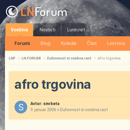
Vsebina
Novosti
Lunin.net
Forumi
Blogi
Koledar
Člani
Lestvica
LNF
LN FORUMI
Duhovnost in osebna rast
afro trgovina
afro trgovina
Avtor:
smrketa
9. januar 2006
v
Duhovnost in osebna rast