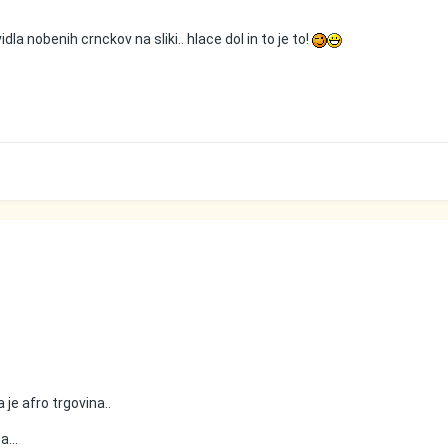
idla nobenih crnckov na sliki.. hlace dol in to je to!
je afro trgovina..
a...