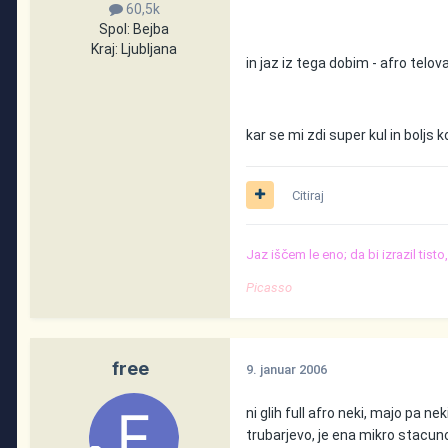
60,5k
Spol:
Bejba
Kraj:
Ljubljana
in jaz iz tega dobim - afro telov
kar se mi zdi super kul in boljs 
Citiraj
Jaz iščem le eno; da bi izrazil tist
Picasso
free
9. januar 2006
ni glih full afro neki, majo pa nek
trubarjevo, je ena mikro stacunca