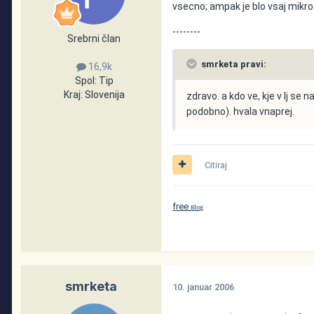
vsecno; ampak je blo vsaj mikr
--------
Srebrni član
smrketa pravi:
16,9k
Spol:
Tip
Kraj:
Slovenija
zdravo. a kdo ve, kje v lj se 
podobno). hvala vnaprej.
Citiraj
free
log
B
smrketa
10. januar 2006