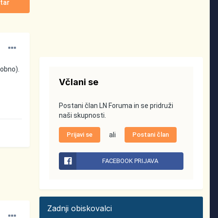
tar
dobno).
Včlani se
Postani član LN Foruma in se pridruži
naši skupnosti.
Prijavi se
ali
Postani član
FACEBOOK PRIJAVA
Zadnji obiskovalci