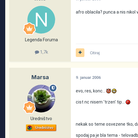
afro oblacila? punca a nis nikol v
Legenda Foruma
1,7k
Citiraj
Marsa
9. januar 2006
evo, res, konc...
cist nc nisem 'trzen' tip...
Uredništvo
nekak so teme osvezene tko, da 
spodaj pa je bla tema - telovadb