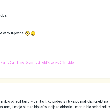
adba.
kot afro trgovina.
o, kar hočem. In ne iščem novih oblik, temveč jih najdem.
i mikro oblacil tam... v centru lj. ko prides iz rtv-ja po mali ulici direkt na
 tam, k majo bl take hipi afro indijska oblacila... men je blo se bol mikr