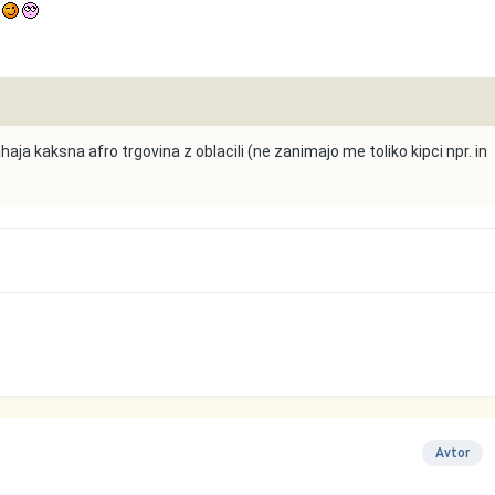
o
nahaja kaksna afro trgovina z oblacili (ne zanimajo me toliko kipci npr. in
Avtor