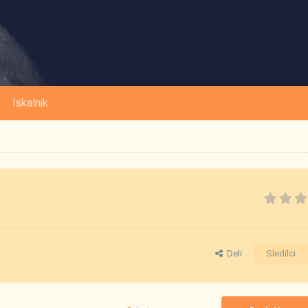
Iskalnik
Deli
Sledilci