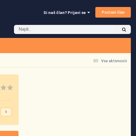
Postani član
Si naš član? Prijavi se
Vse aktivnosti
0