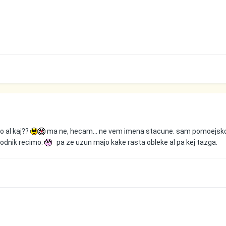
o al kaj??
ma ne, hecam... ne vem imena stacune. sam pomoejsk
 hodnik recimo.
pa ze uzun majo kake rasta obleke al pa kej tazga.