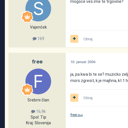
mogoce ves ime te trgovine?
Vajenček
169
Citiraj
free
10. januar 2006
ja, pa kwa bi te se? muzicko zelj
mors zgresit, k je majhna, kt 1
Citiraj
Srebrni član
16,9k
free
log
B
Spol:
Tip
Kraj:
Slovenija