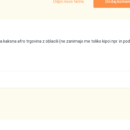
Odpri novo temo
Dodaj komen
aja kaksna afro trgovina z oblacili (ne zanimajo me toliko kipci npr. in po