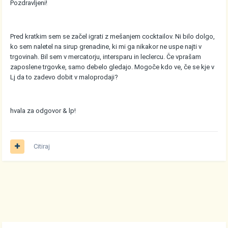
Pozdravljeni!
Pred kratkim sem se začel igrati z mešanjem cocktailov. Ni bilo dolgo,
ko sem naletel na sirup grenadine, ki mi ga nikakor ne uspe najti v
trgovinah. Bil sem v mercatorju, intersparu in leclercu. Če vprašam
zaposlene trgovke, samo debelo gledajo. Mogoče kdo ve, če se kje v
Lj da to zadevo dobit v maloprodaji?
hvala za odgovor & lp!
Citiraj