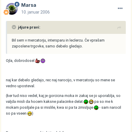
Marsa
10. januar 2006
j4jure pravi:
Bil sem v mercatorju, intersparu in leclercu. Če vprašam
zaposlene trgovke, samo debelo gledajo.
Ojla, dobrodosel
naj kar debelo gledajo, rec naj narocijo, v mercatorju so mene se
vedno uposteval.
(ker tud niso vedel, kaj je gorcicna moka in zakaj se jo uporablja, so
valjda misli da hocem kaksne palacinke delat
pa so me k
mokam posiljale pa si mislile, kwa si pa ta zmisljuje
- sam narocil
so pa vseen
)