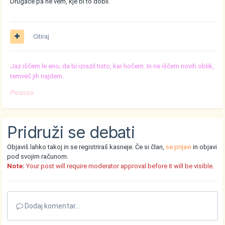
Drugace pa ne vem, kje bi to dobil.
Citiraj
Jaz iščem le eno; da bi izrazil tisto, kar hočem. In ne iščem novih oblik,
temveč jih najdem.
Picasso
Pridruži se debati
Objaviš lahko takoj in se registriraš kasneje. Če si član,
se prijavi
in objavi
pod svojim računom.
Note:
Your post will require moderator approval before it will be visible.
Dodaj komentar...