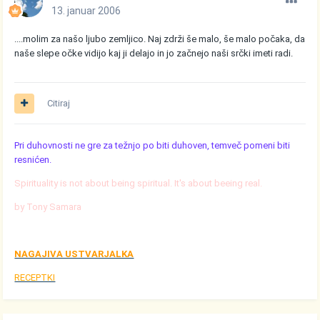
13. januar 2006
....molim za našo ljubo zemljico. Naj zdrži še malo, še malo počaka, da
naše slepe očke vidijo kaj ji delajo in jo začnejo naši srčki imeti radi.
Citiraj
Pri duhovnosti ne gre za težnjo po biti duhoven, temveč pomeni biti
resnićen.
Spirituality is not about being spiritual. It's about beeing real.
by Tony Samara
NAGAJIVA USTVARJALKA
RECEPTKI