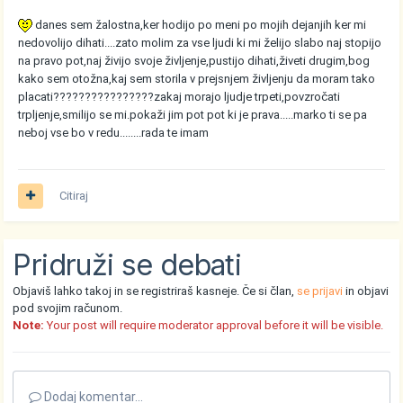
danes sem žalostna,ker hodijo po meni po mojih dejanjih ker mi
nedovolijo dihati....zato molim za vse ljudi ki mi želijo slabo naj stopijo
na pravo pot,naj živijo svoje življenje,pustijo dihati,živeti drugim,bog
kako sem otožna,kaj sem storila v prejsnjem življenju da moram tako
placati????????????????zakaj morajo ljudje trpeti,povzročati
trpljenje,smilijo se mi.pokaži jim pot pot ki je prava.....marko ti se pa
neboj vse bo v redu........rada te imam
Citiraj
Pridruži se debati
Objaviš lahko takoj in se registriraš kasneje. Če si član,
se prijavi
in objavi
pod svojim računom.
Note:
Your post will require moderator approval before it will be visible.
Dodaj komentar...