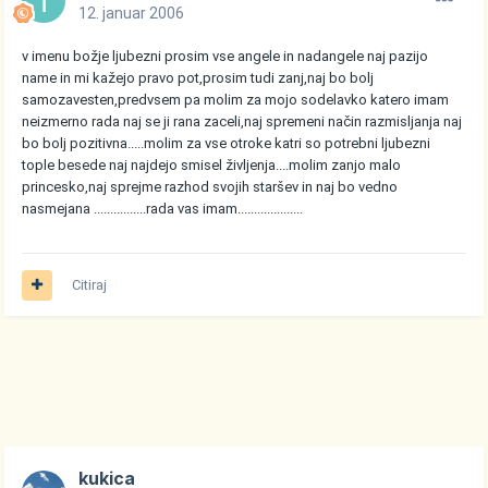
12. januar 2006
v imenu božje ljubezni prosim vse angele in nadangele naj pazijo
name in mi kažejo pravo pot,prosim tudi zanj,naj bo bolj
samozavesten,predvsem pa molim za mojo sodelavko katero imam
neizmerno rada naj se ji rana zaceli,naj spremeni način razmisljanja naj
bo bolj pozitivna.....molim za vse otroke katri so potrebni ljubezni
tople besede naj najdejo smisel življenja....molim zanjo malo
princesko,naj sprejme razhod svojih staršev in naj bo vedno
nasmejana ................rada vas imam....................
Citiraj
kukica